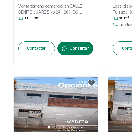
Venta terreno comercial en
CALLE
Local disp
BENITO JUAREZ No 24 - 201, Col.
Torrado, 
2
2
Salamanca Centro,
1191
m
Salamanca
,
#718, Col
90
m
Guanajuato
, México
, C.P. 36700
, ID:
Salamanc
Teléfo
28954866
36700
, ID:
Contactar
Consultar
Cont