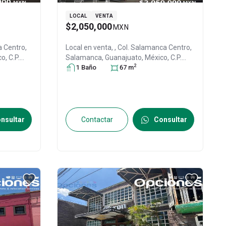
LOCAL
VENTA
$2,050,000
MXN
 Centro,
Local en venta,
, Col. Salamanca Centro,
co
, C.P.
Salamanca
, Guanajuato
, México
, C.P.
2
36700
1
Baño
, ID:
29523145
67
m
nsultar
Contactar
Consultar