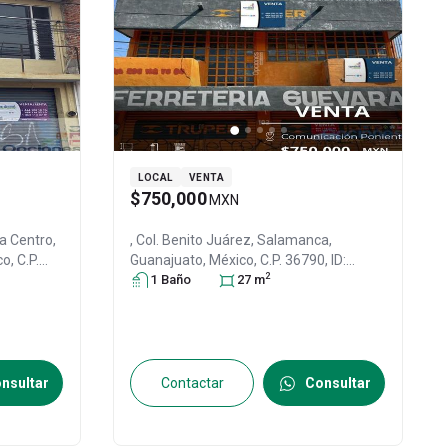
LOCAL
VENTA
$750,000
MXN
a Centro,
, Col. Benito Juárez,
Salamanca
,
co
, C.P.
Guanajuato
, México
, C.P. 36790
, ID:
2
29276852
1
Baño
27
m
nsultar
Contactar
Consultar