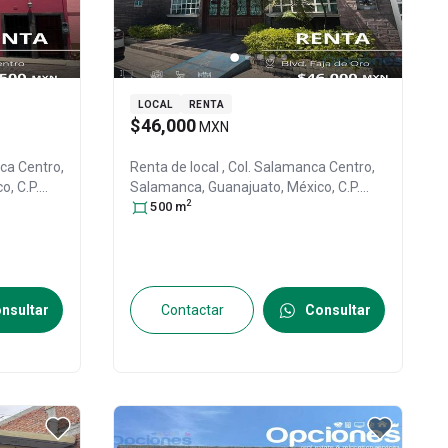
LOCAL
RENTA
$46,000
MXN
nca Centro,
Renta de local
, Col. Salamanca Centro,
co
, C.P.
Salamanca
, Guanajuato
, México
, C.P.
2
36700
500
, ID:
m
30154165
nsultar
Contactar
Consultar