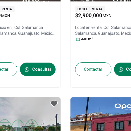
RENTA
LOCAL
VENTA
0
$2,900,000
MXN
MXN
icio en
, Col. Salamanca
Local en venta,
Col. Salamanca
alamanca
, Guanajuato
, México
,
Salamanca
, Guanajuato
, Méxi
2
0
, ID:
31614887
36700
440
, ID:
m
31576600
actar
Consultar
Contactar
Co