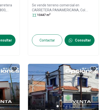
arretera
Se vende terreno comercial en
800,
CARRETERA PANAMERICANA, Col.
2
Salamanca
Salamanca Centro,
10447
m
Salamanca
,
to
, México
,
Guanajuato
, México
, C.P. 36700
, ID:
29306283
nsultar
Contactar
Consultar