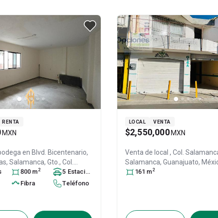
RENTA
LOCAL
VENTA
0
$2,550,000
MXN
MXN
 bodega en
Blvd. Bicentenario,
Venta de local
, Col. Salamanc
s, Salamanca, Gto., Col.
Salamanca
, Guanajuato
, Méxi
2
2
a Centro,
s
800
Salamanca
m
5
,
Estacionamiento
s
36700
161
, ID:
m
26398597
to
, México
, C.P. 36700
, ID:
Fibra
Teléfono