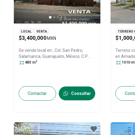
LOCAL
VENTA
TERRENO 
$3,400,000
$1,000,
MXN
Se vende local en
, Col. San Pedro,
Terreno co
Salamanca
, Guanajuato
, México
, C.P.
en
Amado 
2
36760
480
, ID:
m
31317201
Salamanca,
1010
m
Salamanc
36760
, ID:
Contactar
Consultar
Cont