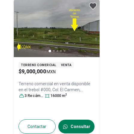
TERRENO COMERCIAL
VENTA
$9,000,000
MXN
Terreno comercial en venta disponible
en
el trebol #000, Col. El Carmen,
2
Irapuato
3
Recámara
, Guanajuato
s
16000
, México
m
, C.P.
36846
, ID:
29704178
Contactar
Consultar