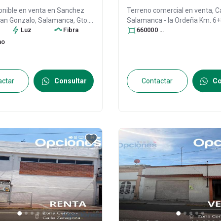
onible en venta en
Sanchez
Terreno comercial en venta,
C
San Gonzalo, Salamanca, Gto.
Salamanca - la Ordeña Km. 6+
2
. Salamanca Centro,
Luz
Fibra
36700 Salamanca, Gto., Col. 
660000
m
a
, Guanajuato
, México
, C.P.
Centro,
Salamanca
, Guanajua
no
30600757
C.P. 36700
, ID:
31034290
actar
Consultar
Contactar
Co