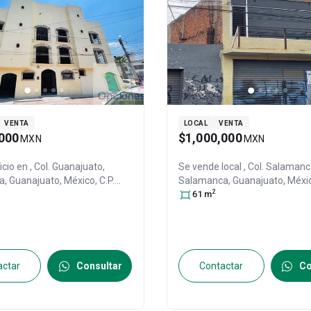
VENTA
LOCAL
VENTA
000
$1,000,000
MXN
MXN
icio en
, Col. Guanajuato,
Se vende local
, Col. Salamanc
a
, Guanajuato
, México
, C.P.
Salamanca
, Guanajuato
, Méxi
2
27159978
36700
61
m
, ID:
28222500
actar
Consultar
Contactar
Co