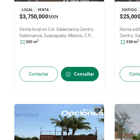
LOCAL
VENTA
EDIFICIO
$3,750,000
$25,00
MXN
Venta local en
Col. Salamanca Centro,
Renta edif
Salamanca
, Guanajuato
, México
, C.P.
Centro,
S
2
2
36700
300
, ID:
m
31622427
C.P. 3670
300
m
Contactar
Consultar
Cont