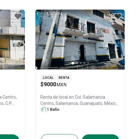
LOCAL
RENTA
$9000
MXN
a Centro,
Renta de local en
Col. Salamanca
co
, C.P.
Centro,
Salamanca
, Guanajuato
, México
,
C.P. 36700
1
Baño
, ID:
31633841