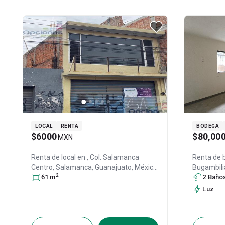
LOCAL
RENTA
BODEGA
$6000
$80,00
MXN
Renta de local en
, Col. Salamanca
Renta de
Centro,
Salamanca
, Guanajuato
, México
,
Bugambilia
2
C.P. 36700
61
m
, ID:
28222498
Salamanc
2
Baño
Guanajua
Luz
31447718