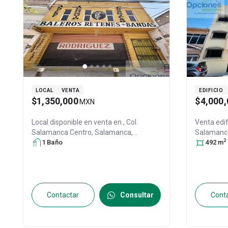
LOCAL
VENTA
EDIFICIO
$1,350,000
$4,000,
MXN
Local disponible en venta en
, Col.
Venta edif
Salamanca Centro,
Salamanca
,
Salamanc
2
Guanajuato
1
Baño
, México
, C.P. 36700
, ID:
36780
492
, ID:
m
30073783
Contactar
Consultar
Cont