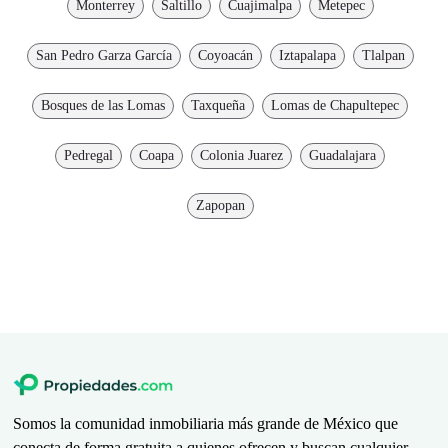
Monterrey
Saltillo
Cuajimalpa
Metepec
San Pedro Garza García
Coyoacán
Iztapalapa
Tlalpan
Bosques de las Lomas
Taxqueña
Lomas de Chapultepec
Pedregal
Coapa
Colonia Juarez
Guadalajara
Zapopan
Somos la comunidad inmobiliaria más grande de México que
conecta de forma gratuita a quienes ofrecen y buscan cualquier