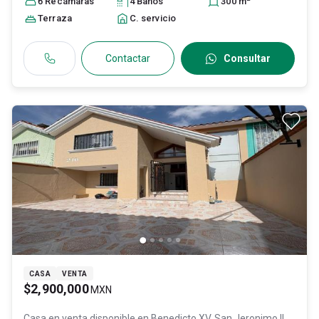
6
Recámara
s
4
Baño
s
300
m
Terraza
C. servicio
Contactar
Consultar
CASA
VENTA
$2,900,000
MXN
Casa en venta disponible en
Benedicto XV, San Jeronimo II,