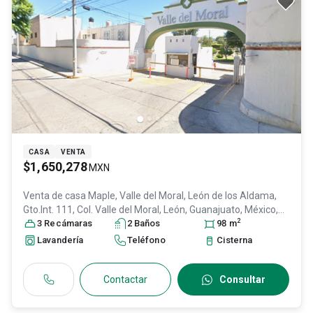
CASA
VENTA
$1,650,278
MXN
Venta de casa
Maple, Valle del Moral, León de los Aldama,
Gto.Int. 111, Col. Valle del Moral,
León
, Guanajuato
, México
,
2
C.P. 37178
3
Recámara
, ID:
31084937
s
2
Baño
s
98
m
Lavandería
Teléfono
Cisterna
Contactar
Consultar