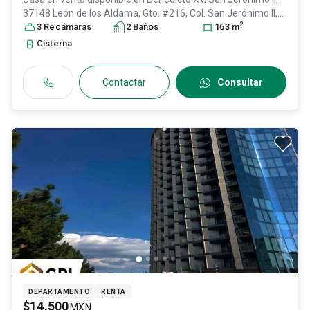
37148 León de los Aldama, Gto. #216, Col. San Jerónimo II,
2
León
3
Recámara
, Guanajuato
s
, México
2
Baño
, C.P. 37148
s
, ID:
30757899
163
m
Cisterna
Contactar
Consultar
DEPARTAMENTO
RENTA
$14,500
MXN