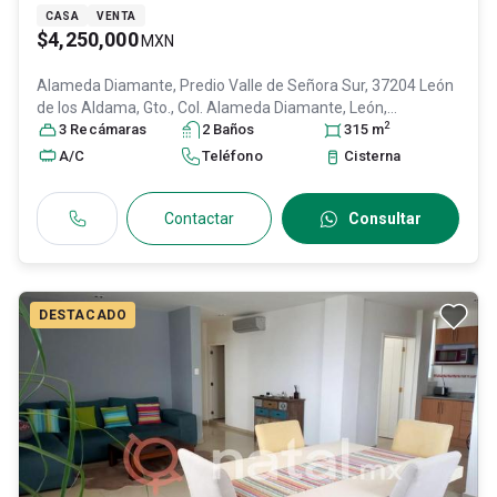
CASA
VENTA
$4,250,000
MXN
Alameda Diamante, Predio Valle de Señora Sur, 37204 León
de los Aldama, Gto., Col. Alameda Diamante,
León
,
2
Guanajuato
3
Recámara
, México
s
, C.P. 37204
2
Baño
s
, ID:
31060791
315
m
A/C
Teléfono
Cisterna
Contactar
Consultar
DESTACADO