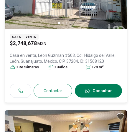
CASA
VENTA
$2,748,678
MXN
Casa en venta,
Leon Guzman #503, Col. Hidalgo del Valle,
León
, Guanajuato
, México
, C.P. 37204
, ID:
31568120
2
3
Recámara
s
3
Baño
s
129
m
Contactar
Consultar