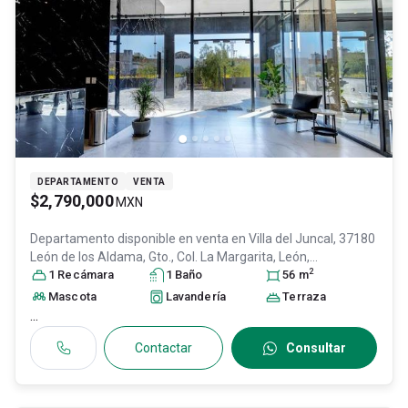
DEPARTAMENTO
VENTA
$2,790,000
MXN
Departamento disponible en venta en
Villa del Juncal, 37180
León de los Aldama, Gto., Col. La Margarita,
León
,
2
Guanajuato
1
Recámara
, México
, C.P. 37180
1
Baño
, ID:
30884694
56
m
Mascota
Lavandería
Terraza
...
Contactar
Consultar