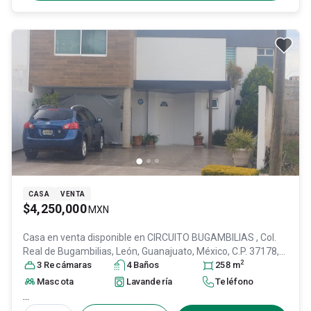
CASA
VENTA
$4,250,000
MXN
Casa en venta disponible en
CIRCUITO BUGAMBILIAS , Col.
Real de Bugambilias,
León
, Guanajuato
, México
, C.P. 37178
,
2
ID:
27522002
3
Recámara
s
4
Baño
s
258
m
Mascota
Lavandería
Teléfono
...