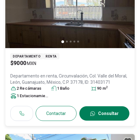
DEPARTAMENTO
RENTA
$9000
MXN
Departamento en renta,
Circunvalación, Col. Valle del Moral,
León
, Guanajuato
, México
, C.P. 37178
, ID:
31403171
2
2
Recámara
s
1
Baño
90
m
1
Estacionamiento
Contactar
Consultar