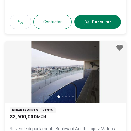
Guanajuato
, México
, C.P. 37220
, ID:
30426924
Contactar
Consultar
DEPARTAMENTO
VENTA
$2,600,000
MXN
Se vende departamento
Boulevard Adolfo Lopez Mateos