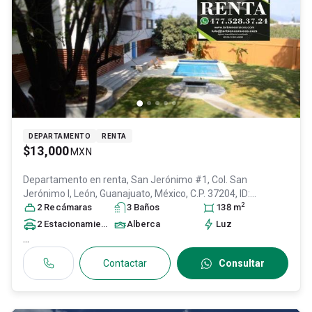
DEPARTAMENTO
RENTA
$13,000
MXN
Departamento en renta,
San Jerónimo #1, Col. San
Jerónimo I,
León
, Guanajuato
, México
, C.P. 37204
, ID:
2
7647116
2
Recámara
s
3
Baño
s
138
m
2
Estacionamiento
s
Alberca
Luz
...
Contactar
Consultar