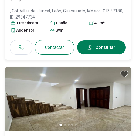
, Col. Villas del Juncal,
León
, Guanajuato
, México
, C.P. 37180
,
ID:
29347734
2
1
Recámara
1
Baño
40
m
Ascensor
Gym
Contactar
Consultar