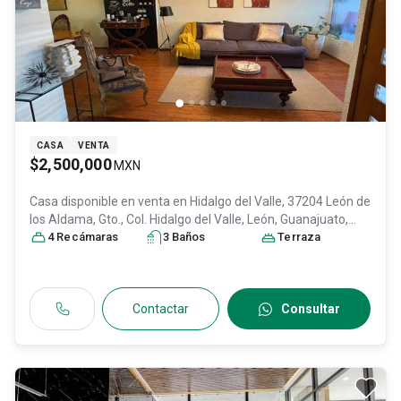
CASA
VENTA
$2,500,000
MXN
Casa disponible en venta en
Hidalgo del Valle, 37204 León de
los Aldama, Gto., Col. Hidalgo del Valle,
León
, Guanajuato
,
México
4
Recámara
, C.P. 37204
s
, ID:
30448431
3
Baño
s
Terraza
Contactar
Consultar