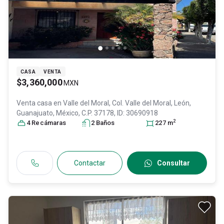
CASA
VENTA
$3,360,000
MXN
Venta casa en
Valle del Moral, Col. Valle del Moral,
León
,
Guanajuato
, México
, C.P. 37178
, ID:
30690918
2
4
Recámara
s
2
Baño
s
227
m
Contactar
Consultar