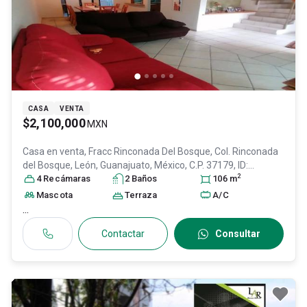
CASA
VENTA
$2,100,000
MXN
Casa en venta,
Fracc Rinconada Del Bosque, Col. Rinconada
del Bosque,
León
, Guanajuato
, México
, C.P. 37179
, ID:
2
29547043
4
Recámara
s
2
Baño
s
106
m
Mascota
Terraza
A/C
...
Contactar
Consultar