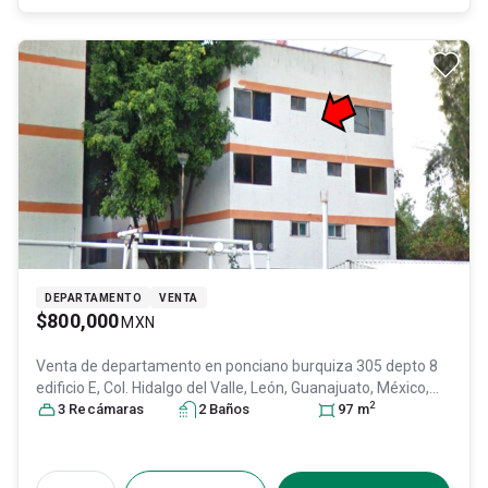
DEPARTAMENTO
VENTA
$800,000
MXN
Venta de departamento en
ponciano burquiza 305 depto 8
edificio E, Col. Hidalgo del Valle,
León
, Guanajuato
, México
,
2
C.P. 37204
3
Recámara
, ID:
28943853
s
2
Baño
s
97
m