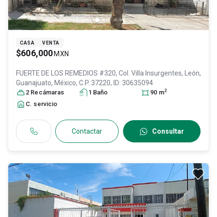
CASA
VENTA
$606,000
MXN
FUERTE DE LOS REMEDIOS #320, Col. Villa Insurgentes,
León
,
Guanajuato
, México
, C.P. 37220
, ID:
30635094
2
2
Recámara
s
1
Baño
90
m
C. servicio
Contactar
Consultar