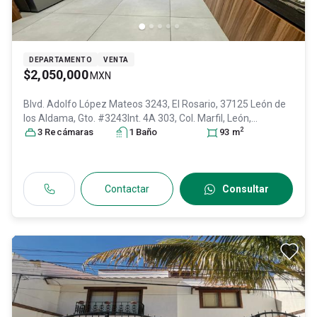
DEPARTAMENTO
VENTA
$2,050,000
MXN
Blvd. Adolfo López Mateos 3243, El Rosario, 37125 León de
los Aldama, Gto. #3243Int. 4A 303, Col. Marfil,
León
,
2
Guanajuato
3
Recámara
, México
s
, C.P. 37125
1
Baño
, ID:
30305510
93
m
Contactar
Consultar