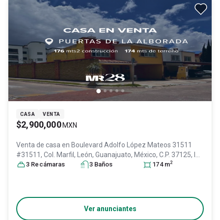
CASA
VENTA
$2,900,000
MXN
Venta de casa en
Boulevard Adolfo López Mateos 31511
#31511, Col. Marfil,
León
, Guanajuato
, México
, C.P. 37125
, ID:
2
30172709
3
Recámara
s
3
Baño
s
174
m
Ver anunciantes