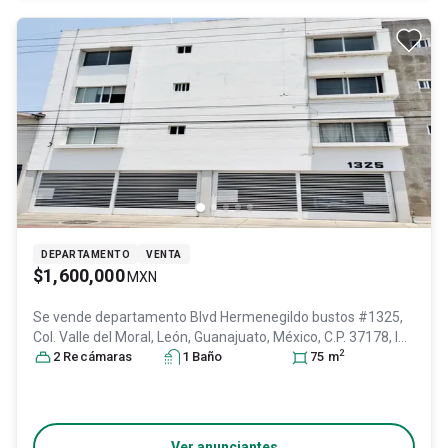
DEPARTAMENTO
VENTA
$1,600,000
MXN
Se vende departamento
Blvd Hermenegildo bustos #1325,
Col. Valle del Moral,
León
, Guanajuato
, México
, C.P. 37178
, ID:
2
30845726
2
Recámara
s
1
Baño
75
m
Ver anunciantes