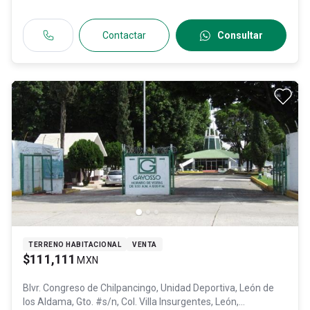
Contactar
Consultar
TERRENO HABITACIONAL
VENTA
$111,111
MXN
Blvr. Congreso de Chilpancingo, Unidad Deportiva, León de
los Aldama, Gto. #s/n, Col. Villa Insurgentes,
León
,