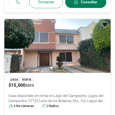
Contactar
Consultar
CASA
RENTA
$15,000
MXN
Casa disponible en renta en
Lago del Campestre, Lagos del
Campestre, 37125 León de los Aldama, Gto., Col. Lagos del
Campestre,
3
Recámara
León
s
, Guanajuato
2
Baño
, México
s
, C.P. 37125
, ID:
30821746