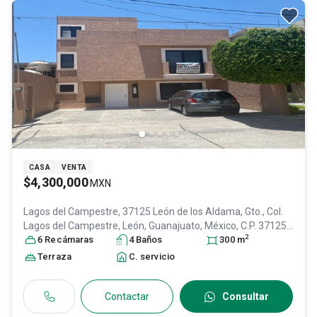
CASA
VENTA
$4,300,000
MXN
Lagos del Campestre, 37125 León de los Aldama, Gto., Col.
Lagos del Campestre,
León
, Guanajuato
, México
, C.P. 37125
,
2
ID:
30821816
6
Recámara
s
4
Baño
s
300
m
Terraza
C. servicio
Contactar
Consultar