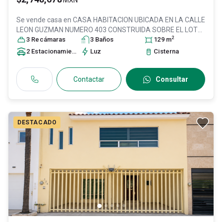
MXN
Se vende casa en
CASA HABITACION UBICADA EN LA CALLE
LEON GUZMAN NUMERO 403 CONSTRUIDA SOBRE EL LOTE
2
DE TERRENO NUMER, Col. Hidalgo del Valle,
3
Recámara
s
3
Baño
s
León
129
m
,
Guanajuato
, México
, C.P. 37204
, ID:
31530334
2
Estacionamiento
s
Luz
Cisterna
Contactar
Consultar
DESTACADO