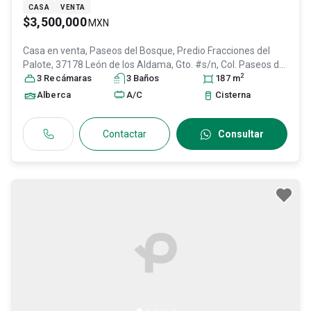
CASA
VENTA
$3,500,000
MXN
Casa en venta,
Paseos del Bosque, Predio Fracciones del
Palote, 37178 León de los Aldama, Gto. #s/n, Col. Paseos del
2
Bosque,
3
Recámara
León
, Guanajuato
s
3
Baño
, México
s
, C.P. 37178
187
, ID:
m
30411737
Alberca
A/C
Cisterna
Contactar
Consultar