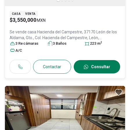
CASA
VENTA
$3,550,000
MXN
Se vende casa
Hacienda del Campestre, 37170 León de los
Aldama, Gto., Col. Hacienda del Campestre,
León
,
2
Guanajuato
3
Recámara
, México
s
, C.P. 37170
3
Baño
s
, ID:
30642459
223
m
A/C
Contactar
Consultar