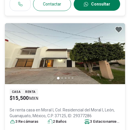
Contactar
Consultar
CASA
RENTA
$15,500
MXN
Se renta casa en
Moral l, Col. Residencial del Moral I,
León
,
Guanajuato
, México
, C.P. 37125
, ID:
29377286
3
Recámara
s
2
Baño
s
3
Estacionamiento
s