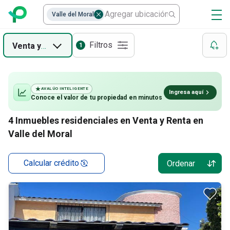
Valle del Moral
Filtros
Venta
y
Renta
1
AVALÚO INTELIGENTE
Ingresa aquí
Conoce el valor de
tu propiedad
en minutos
4
Inmuebles residenciales en Venta y Renta en
Valle del Moral
Calcular crédito
Ordenar