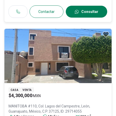
Contactar
Consultar
CASA
VENTA
$4,300,000
MXN
MANITOBA #110, Col. Lagos del Campestre,
León
,
Guanajuato
, México
, C.P. 37125
, ID:
29714055
2