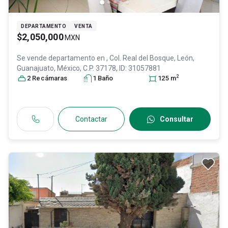
DEPARTAMENTO
VENTA
$2,050,000
MXN
Se vende departamento en
, Col. Real del Bosque,
León
,
Guanajuato
, México
, C.P. 37178
, ID:
31057881
2
2
Recámara
s
1
Baño
125
m
Contactar
Consultar