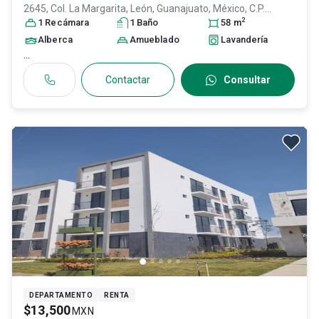
2645, Col. La Margarita,
León
, Guanajuato
, México
, C.P.
2
37180
1
Recámara
, ID:
27288371
1
Baño
58
m
Alberca
Amueblado
Lavandería
...
Contactar
Consultar
DEPARTAMENTO
RENTA
$13,500
MXN