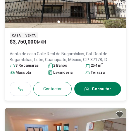
CASA
VENTA
$3,750,000
MXN
Venta de casa
Calle Real de Bugambilias, Col. Real de
Bugambilias,
León
, Guanajuato
, México
, C.P. 37178
, ID:
2
28198189
3
Recámara
s
2
Baño
s
254
m
Mascota
Lavandería
Terraza
...
Contactar
Consultar