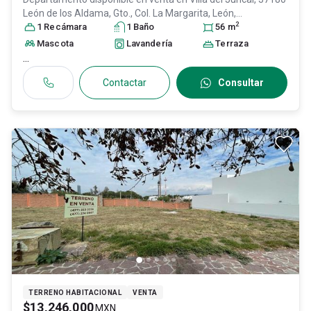
León de los Aldama, Gto., Col. La Margarita,
León
,
2
Guanajuato
1
Recámara
, México
, C.P. 37180
1
Baño
, ID:
30884694
56
m
Mascota
Lavandería
Terraza
...
Contactar
Consultar
TERRENO HABITACIONAL
VENTA
$13,246,000
MXN