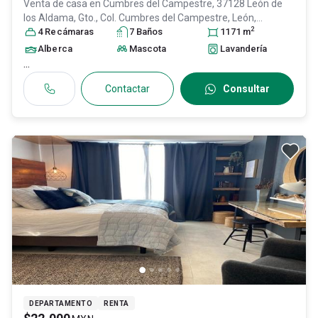
Venta de casa en
Cumbres del Campestre, 37128 León de
los Aldama, Gto., Col. Cumbres del Campestre,
León
,
2
Guanajuato
4
Recámara
, México
s
, C.P. 37128
7
Baño
s
, ID:
30811998
1171
m
Alberca
Mascota
Lavandería
...
Contactar
Consultar
DEPARTAMENTO
RENTA