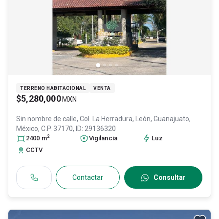
TERRENO HABITACIONAL
VENTA
$5,280,000
MXN
Sin nombre de calle, Col. La Herradura,
León
, Guanajuato
,
México
, C.P. 37170
, ID:
29136320
2
2400
m
Vigilancia
Luz
CCTV
Contactar
Consultar