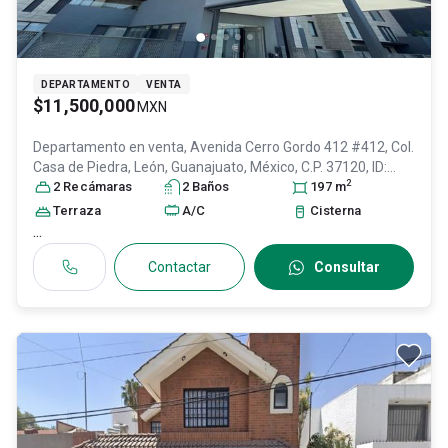
DEPARTAMENTO
VENTA
$11,500,000
MXN
Departamento en venta,
Avenida Cerro Gordo 412 #412, Col.
Casa de Piedra,
León
, Guanajuato
, México
, C.P. 37120
, ID:
2
28029918
2
Recámara
s
2
Baño
s
197
m
Terraza
A/C
Cisterna
...
Contactar
Consultar