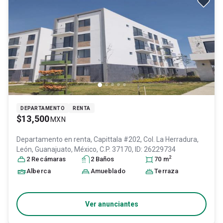
DEPARTAMENTO
RENTA
$13,500
MXN
Departamento en renta,
Capittala #202, Col. La Herradura,
León
, Guanajuato
, México
, C.P. 37170
, ID:
26229734
2
2
Recámara
s
2
Baño
s
70
m
Alberca
Amueblado
Terraza
Ver anunciantes