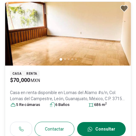
CASA
RENTA
$70,000
MXN
Casa en renta disponible en
Lomas del Alamo #s/n, Col.
Lomas del Campestre,
León
, Guanajuato
, México
, C.P. 37150
,
2
ID:
29712891
5
Recámara
s
6
Baño
s
686
m
Contactar
Consultar