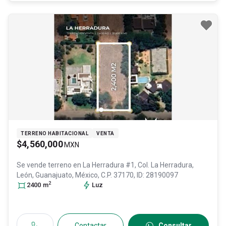
TERRENO HABITACIONAL
VENTA
$4,560,000
MXN
Se vende terreno en
La Herradura #1, Col. La Herradura,
León
, Guanajuato
, México
, C.P. 37170
, ID:
28190097
2
2400
m
Luz
Contactar
Consultar