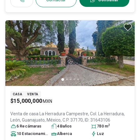
CASA
VENTA
$15,000,000
MXN
Venta de casa
La Herradura Campestre, Col. La Herradura,
León
, Guanajuato
, México
, C.P. 37170
, ID:
31643106
2
6
Recámara
s
4
Baño
s
780
m
10
Estacionamiento
s
Alberca
Luz