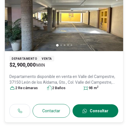
DEPARTAMENTO
VENTA
$2,900,000
MXN
Departamento disponible en venta en
Valle del Campestre,
37150 León de los Aldama, Gto., Col. Valle del Campestre,
2
León
2
Recámara
, Guanajuato
s
, México
2
Baño
, C.P. 37150
s
, ID:
30444376
98
m
Contactar
Consultar