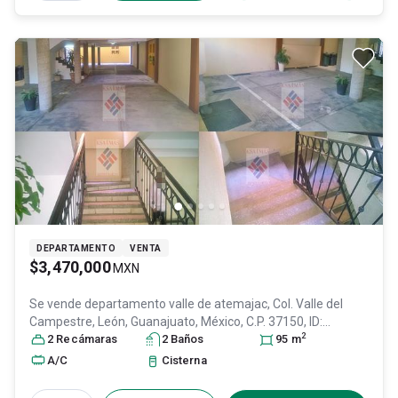
DEPARTAMENTO
VENTA
$3,470,000
MXN
Se vende departamento
valle de atemajac, Col. Valle del
Campestre,
León
, Guanajuato
, México
, C.P. 37150
, ID:
2
30185760
2
Recámara
s
2
Baño
s
95
m
A/C
Cisterna