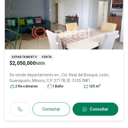
DEPARTAMENTO
VENTA
$2,050,000
MXN
Se vende departamento en
, Col. Real del Bosque,
León
,
Guanajuato
, México
, C.P. 37178
, ID:
31057881
2
2
Recámara
s
1
Baño
125
m
Contactar
Consultar