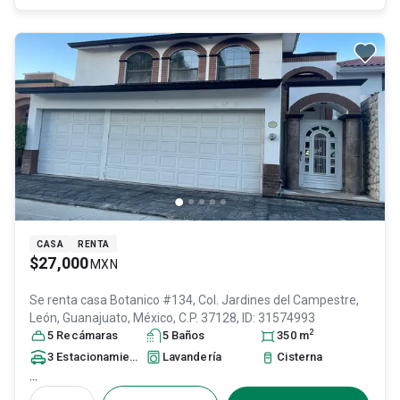
CASA
RENTA
$27,000
MXN
Se renta casa
Botanico #134, Col. Jardines del Campestre,
León
, Guanajuato
, México
, C.P. 37128
, ID:
31574993
2
5
Recámara
s
5
Baño
s
350
m
3
Estacionamiento
s
Lavandería
Cisterna
...