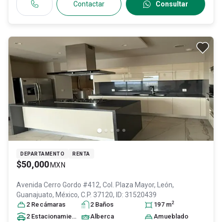
Contactar
Consultar
DEPARTAMENTO
RENTA
$50,000
MXN
Avenida Cerro Gordo #412, Col. Plaza Mayor,
León
,
Guanajuato
, México
, C.P. 37120
, ID:
31520439
2
2
Recámara
s
2
Baño
s
197
m
2
Estacionamiento
s
Alberca
Amueblado