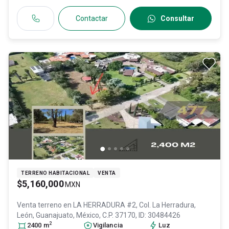
Contactar
Consultar
TERRENO HABITACIONAL
VENTA
$5,160,000
MXN
Venta terreno en
LA HERRADURA #2, Col. La Herradura,
León
, Guanajuato
, México
, C.P. 37170
, ID:
30484426
2
2400
m
Vigilancia
Luz