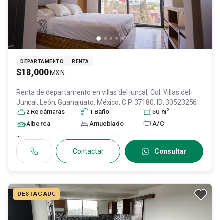
DEPARTAMENTO
RENTA
$18,000
MXN
Renta de departamento en
villas del juncal, Col. Villas del
Juncal,
León
, Guanajuato
, México
, C.P. 37180
, ID:
30523256
2
2
Recámara
s
1
Baño
50
m
Alberca
Amueblado
A/C
...
Contactar
Consultar
DESTACADO