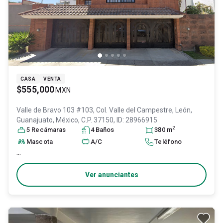
CASA
VENTA
$555,000
MXN
Valle de Bravo 103 #103, Col. Valle del Campestre,
León
,
Guanajuato
, México
, C.P. 37150
, ID:
28966915
2
5
Recámara
s
4
Baño
s
380
m
Mascota
A/C
Teléfono
...
Ver anunciantes