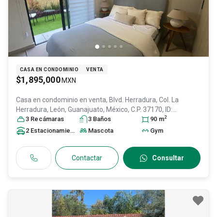
CASA EN CONDOMINIO
VENTA
$1,895,000
MXN
Casa en condominio en venta,
Blvd. Herradura, Col. La
Herradura,
León
, Guanajuato
, México
, C.P. 37170
, ID:
2
31278306
3
Recámara
s
3
Baño
s
90
m
2
Estacionamiento
s
Mascota
Gym
Contactar
Consultar