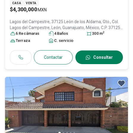
CASA
VENTA
$4,300,000
MXN
Lagos del Campestre, 37125 León de los Aldama, Gto., Col.
Lagos del Campestre,
León
, Guanajuato
, México
, C.P. 37125
,
2
ID:
30821816
6
Recámara
s
4
Baño
s
300
m
Terraza
C. servicio
Contactar
Consultar