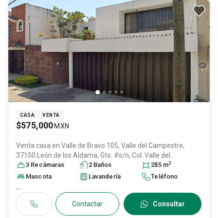
CASA
VENTA
$575,000
MXN
Venta casa en
Valle de Bravo 105, Valle del Campestre,
37150 León de los Aldama, Gto. #s/n, Col. Valle del
2
Campestre,
3
Recámara
León
s
, Guanajuato
2
Baño
, México
s
, C.P. 37150
285
m
, ID:
31578142
Mascota
Lavandería
Teléfono
...
Contactar
Consultar