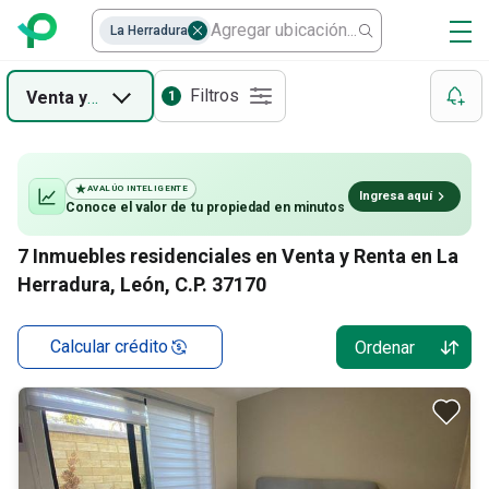
Casas
La Herradura
Filtros
Venta
y
Renta
1
AVALÚO INTELIGENTE
Ingresa aquí
Conoce el valor de
tu propiedad
en minutos
7
Inmuebles residenciales en Venta y Renta en La
Herradura, León, C.P. 37170
Calcular crédito
Ordenar