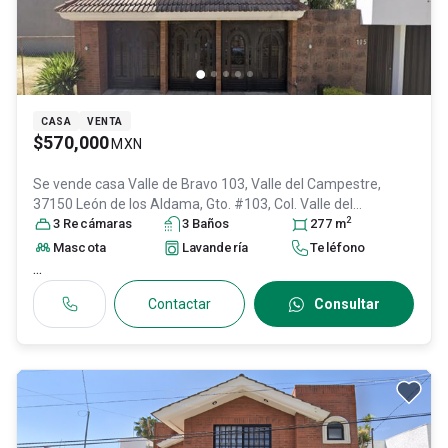
CASA
VENTA
$570,000
MXN
Se vende casa
Valle de Bravo 103, Valle del Campestre,
37150 León de los Aldama, Gto. #103, Col. Valle del
2
Campestre,
3
Recámara
León
s
, Guanajuato
3
Baño
, México
s
, C.P. 37150
277
m
, ID:
30472866
Mascota
Lavandería
Teléfono
...
Contactar
Consultar