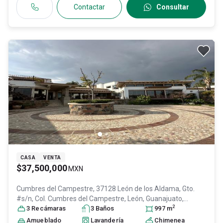
Contactar
Consultar
CASA
VENTA
$37,500,000
MXN
Cumbres del Campestre, 37128 León de los Aldama, Gto.
#s/n, Col. Cumbres del Campestre,
León
, Guanajuato
,
2
México
3
Recámara
, C.P. 37128
s
, ID:
30840843
3
Baño
s
997
m
Amueblado
Lavandería
Chimenea