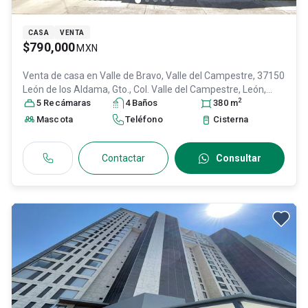
CASA
VENTA
$790,000
MXN
Venta de casa en
Valle de Bravo, Valle del Campestre, 37150
León de los Aldama, Gto., Col. Valle del Campestre,
León
,
2
Guanajuato
5
Recámara
, México
s
, C.P. 37150
4
Baño
s
, ID:
30642264
380
m
Mascota
Teléfono
Cisterna
Contactar
Consultar