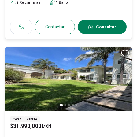
#1445, Col. Valle del Campestre,
2
Recámara
s
1
Baño
León
, Guanajuato
, México
,
C.P. 37150
, ID:
30810208
Contactar
Consultar
CASA
VENTA
$31,990,000
MXN