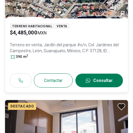
TERRENO HABITACIONAL
VENTA
$4,485,000
MXN
Terreno en venta,
Jardín del parque #s/n, Col. Jardines del
Campestre,
León
, Guanajuato
, México
, C.P. 37128
, ID:
2
31464775
390
m
Contactar
Consultar
DESTACADO