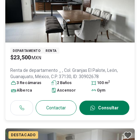
DEPARTAMENTO
RENTA
$23,500
MXN
Renta de departamento
_ , Col. Granjas El Palote,
León
,
Guanajuato
, México
, C.P. 37130
, ID:
30902678
2
3
Recámara
s
2
Baño
s
100
m
Alberca
Ascensor
Gym
Contactar
Consultar
DESTACADO