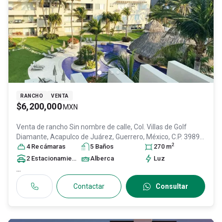
RANCHO
VENTA
$6,200,000
MXN
Venta de rancho
Sin nombre de calle, Col. Villas de Golf
Diamante,
Acapulco de Juárez
, Guerrero
, México
, C.P. 39897
,
2
ID:
30794999
4
Recámara
s
5
Baño
s
270
m
2
Estacionamiento
s
Alberca
Luz
...
Contactar
Consultar