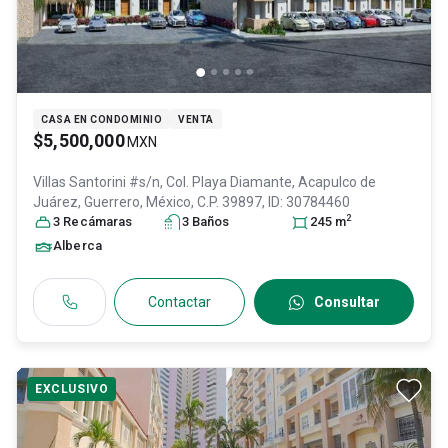
CASA EN CONDOMINIO
VENTA
$5,500,000
MXN
Villas Santorini #s/n, Col. Playa Diamante,
Acapulco de
Juárez
, Guerrero
, México
, C.P. 39897
, ID:
30784460
2
3
Recámara
s
3
Baño
s
245
m
Alberca
Contactar
Consultar
EXCLUSIVO