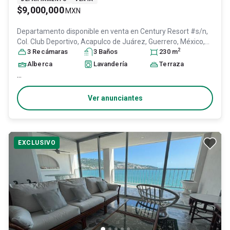
$9,000,000
MXN
Departamento disponible en venta en
Century Resort #s/n,
Col. Club Deportivo,
Acapulco de Juárez
, Guerrero
, México
,
2
C.P. 39690
3
Recámara
, ID:
29062756
s
3
Baño
s
230
m
Alberca
Lavandería
Terraza
...
Ver anunciantes
EXCLUSIVO