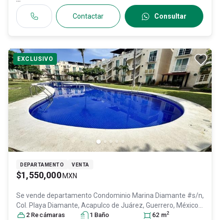
Contactar
Consultar
EXCLUSIVO
DEPARTAMENTO
VENTA
$1,550,000
MXN
Se vende departamento
Condominio Marina Diamante #s/n,
Col. Playa Diamante,
Acapulco de Juárez
, Guerrero
, México
,
2
C.P. 39897
2
Recámara
, ID:
30585009
s
1
Baño
62
m