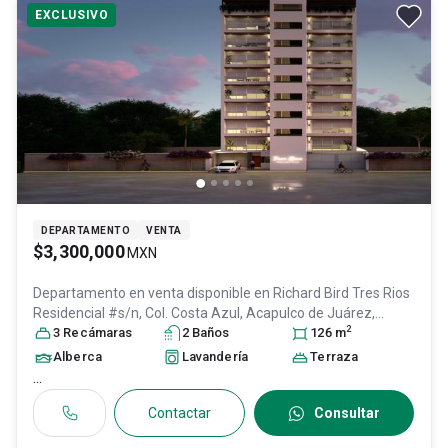
EXCLUSIVO
DEPARTAMENTO
VENTA
$3,300,000
MXN
Departamento en venta disponible en
Richard Bird Tres Rios
Residencial #s/n, Col. Costa Azul,
Acapulco de Juárez
,
2
Guerrero
3
Recámara
, México
s
, C.P. 39850
2
Baño
, ID:
s
30366865
126
m
Alberca
Lavandería
Terraza
...
Contactar
Consultar