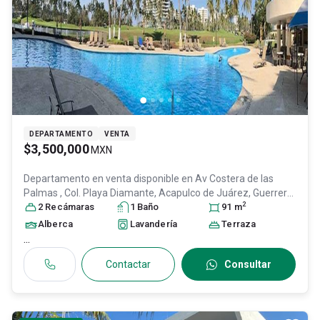
DEPARTAMENTO
VENTA
$3,500,000
MXN
Departamento en venta disponible en
Av Costera de las
Palmas , Col. Playa Diamante,
Acapulco de Juárez
, Guerrero
,
2
México
2
Recámara
, C.P. 39897
s
, ID:
29498772
1
Baño
91
m
Alberca
Lavandería
Terraza
...
Contactar
Consultar