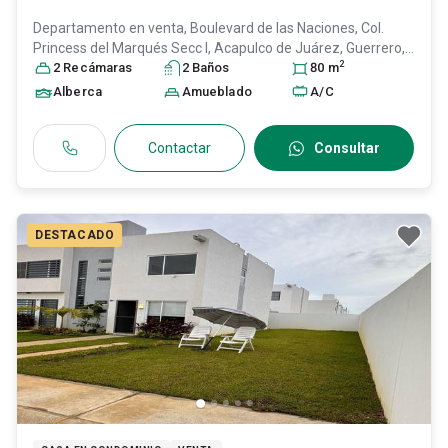
Departamento en venta,
Boulevard de las Naciones, Col.
Princess del Marqués Secc I,
Acapulco de Juárez
, Guerrero
,
2
México
2
Recámara
, C.P. 39890
s
, ID:
30218210
2
Baño
s
80
m
Alberca
Amueblado
A/C
Contactar
Consultar
DESTACADO