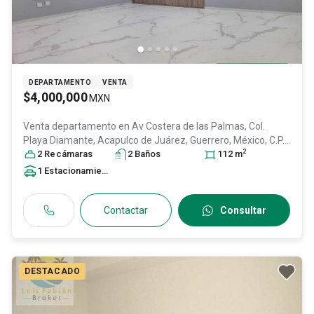
DEPARTAMENTO
VENTA
$4,000,000
MXN
Venta departamento en
Av Costera de las Palmas, Col.
Playa Diamante,
Acapulco de Juárez
, Guerrero
, México
, C.P.
2
39897
2
Recámara
, ID:
31393828
s
2
Baño
s
112
m
1
Estacionamiento
Contactar
Consultar
DESTACADO