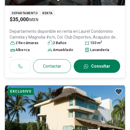
DEPARTAMENTO
RENTA
$35,000
MXN
Departamento disponible en renta en
Laurel Condominio
Camelia y Magnolia #s/n, Col. Club Deportivo,
Acapulco de
2
Juárez
2
Recámara
, Guerrero
s
, México
2
, C.P. 39690
Baño
s
, ID:
30197181
130
m
Alberca
Amueblado
Lavandería
...
Contactar
Consultar
EXCLUSIVO