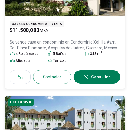
CASA EN CONDOMINIO
VENTA
$11,500,000
MXN
Se vende casa en condominio en
Condominio Xel-Ha #s/n,
Col. Playa Diamante,
Acapulco de Juárez
, Guerrero
, México
,
2
C.P. 39897
4
Recámara
, ID:
27494568
s
5
Baño
s
348
m
Alberca
Terraza
Contactar
Consultar
EXCLUSIVO