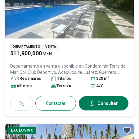
DEPARTAMENTO
VENTA
$11,900,000
MXN
Departamento en venta disponible en
Condominio Torre del
Mar, Col. Club Deportivo,
Acapulco de Juárez
, Guerrero
,
2
México
4
Recámara
, C.P. 39690
s
, ID:
26803564
4
Baño
s
320
m
Alberca
Terraza
A/C
...
Contactar
Consultar
EXCLUSIVO