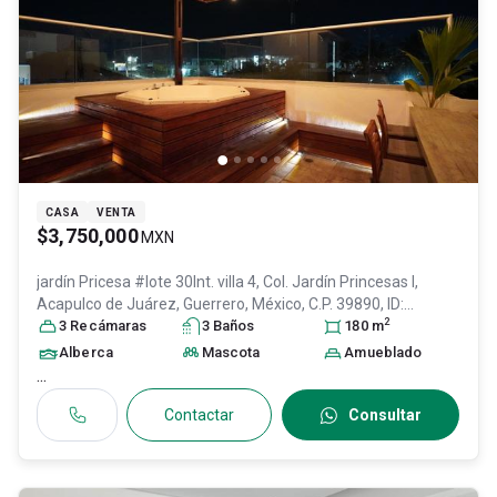
CASA
VENTA
$3,750,000
MXN
jardín Pricesa #lote 30Int. villa 4, Col. Jardín Princesas I,
Acapulco de Juárez
, Guerrero
, México
, C.P. 39890
, ID:
2
30378434
3
Recámara
s
3
Baño
s
180
m
Alberca
Mascota
Amueblado
...
Contactar
Consultar