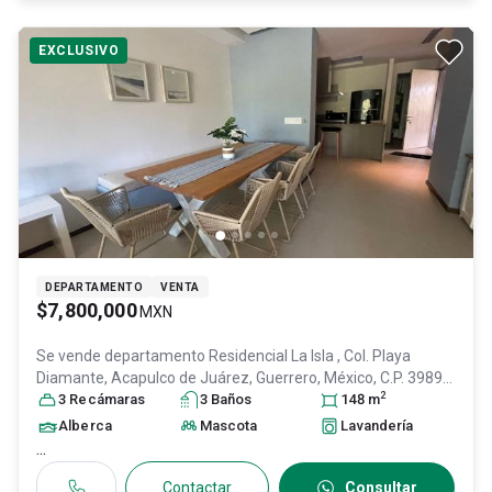
EXCLUSIVO
DEPARTAMENTO
VENTA
$7,800,000
MXN
Se vende departamento
Residencial La Isla , Col. Playa
Diamante,
Acapulco de Juárez
, Guerrero
, México
, C.P. 39897
,
2
ID:
28648308
3
Recámara
s
3
Baño
s
148
m
Alberca
Mascota
Lavandería
...
Contactar
Consultar