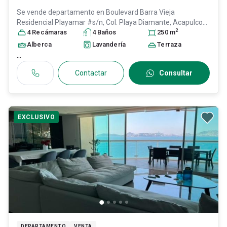
Se vende departamento en
Boulevard Barra Vieja
Residencial Playamar #s/n, Col. Playa Diamante,
Acapulco
2
de Juárez
4
Recámara
, Guerrero
s
, México
4
Baño
, C.P. 39897
s
, ID:
30390032
250
m
Alberca
Lavandería
Terraza
...
Contactar
Consultar
EXCLUSIVO
DEPARTAMENTO
VENTA