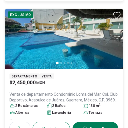
EXCLUSIVO
DEPARTAMENTO
VENTA
$2,450,000
MXN
Venta de departamento
Condominio Loma del Mar, Col. Club
Deportivo,
Acapulco de Juárez
, Guerrero
, México
, C.P. 39690
,
2
ID:
27175306
2
Recámara
s
2
Baño
s
130
m
Alberca
Lavandería
Terraza
...