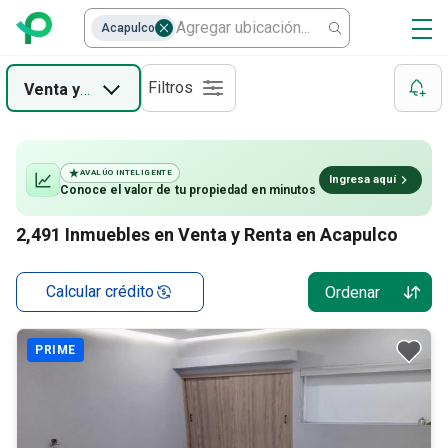
Casas en renta en Acapulco
Acapulco
Departamentos en renta en Acapulco
Filtros
Venta
y
Renta
Cuartos en renta en Acapulco
AVALÚO INTELIGENTE
Ingresa aquí
Conoce el valor de
tu propiedad
en minutos
2,491
Inmuebles en Venta y Renta en Acapulco
Calcular crédito
Ordenar
PRIME