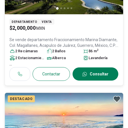
DEPARTAMENTO
VENTA
$2,000,000
MXN
Se vende departamento
Fraccionamiento Marina Diamante,
Col. Magallanes,
Acapulco de Juárez
, Guerrero
, México
, C.P.
2
39670
2
Recámara
, ID:
31575243
s
2
Baño
s
86
m
2
Estacionamiento
s
Alberca
Lavandería
...
Contactar
Consultar
DESTACADO