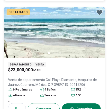
DESTACADO
DEPARTAMENTO
VENTA
$23,000,000
MXN
Venta de departamento
Col. Playa Diamante,
Acapulco de
Juárez
, Guerrero
, México
, C.P. 39897
, ID:
20415206
2
6
Recámara
s
4
Baño
s
352
m
Alberca
Terraza
A/C
...