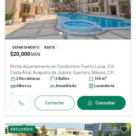
DEPARTAMENTO
RENTA
$20,000
MXN
Renta departamento en
Condominio Puerto Lucia , Col.
Costa Azul,
Acapulco de Juárez
, Guerrero
, México
, C.P.
2
39850
2
Recámara
, ID:
28216283
s
2
Baño
s
130
m
Alberca
Amueblado
Lavandería
...
Contactar
Consultar
EXCLUSIVO