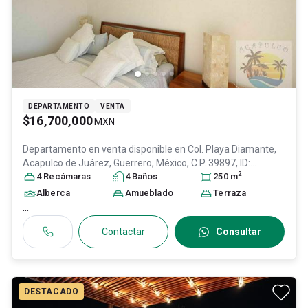
DEPARTAMENTO
VENTA
$16,700,000
MXN
Departamento en venta disponible en
Col. Playa Diamante,
Acapulco de Juárez
, Guerrero
, México
, C.P. 39897
, ID:
2
20437337
4
Recámara
s
4
Baño
s
250
m
Alberca
Amueblado
Terraza
...
Contactar
Consultar
DESTACADO