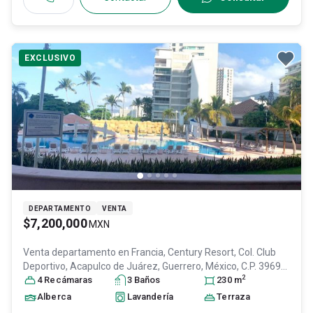
EXCLUSIVO
DEPARTAMENTO
VENTA
$7,200,000
MXN
Venta departamento en
Francia, Century Resort, Col. Club
Deportivo,
Acapulco de Juárez
, Guerrero
, México
, C.P. 39690
,
2
ID:
20074678
4
Recámara
s
3
Baño
s
230
m
Alberca
Lavandería
Terraza
...