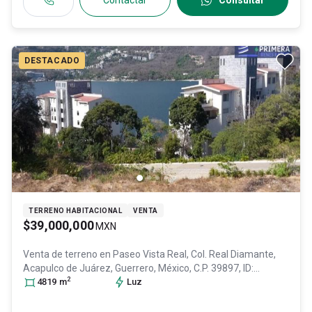
Contactar
Consultar
DESTACADO
TERRENO HABITACIONAL
VENTA
$39,000,000
MXN
Venta de terreno en
Paseo Vista Real, Col. Real Diamante,
Acapulco de Juárez
, Guerrero
, México
, C.P. 39897
, ID:
2
31274007
4819
m
Luz