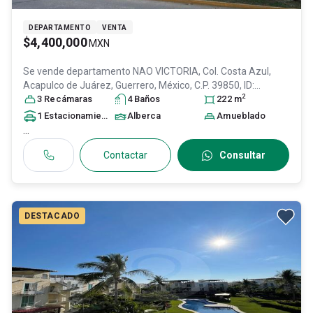
DEPARTAMENTO
VENTA
$4,400,000
MXN
Se vende departamento
NAO VICTORIA, Col. Costa Azul,
Acapulco de Juárez
, Guerrero
, México
, C.P. 39850
, ID:
2
31503710
3
Recámara
s
4
Baño
s
222
m
1
Estacionamiento
Alberca
Amueblado
...
Contactar
Consultar
DESTACADO