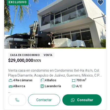
EXCLUSIVO
CASA EN CONDOMINIO
VENTA
$29,000,000
MXN
Venta casa en condominio en
Condominio Xel-Ha #s/n, Col.
Playa Diamante,
Acapulco de Juárez
, Guerrero
, México
, C.P.
2
39897
4
Recámara
, ID:
30439598
s
4
Baño
s
700
m
Alberca
Lavandería
A/C
...
Contactar
Consultar