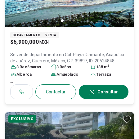
DEPARTAMENTO
VENTA
$6,900,000
MXN
Se vende departamento en
Col. Playa Diamante,
Acapulco
de Juárez
, Guerrero
, México
, C.P. 39897
, ID:
20524848
2
3
Recámara
s
3
Baño
s
138
m
Alberca
Amueblado
Terraza
...
Contactar
Consultar
EXCLUSIVO