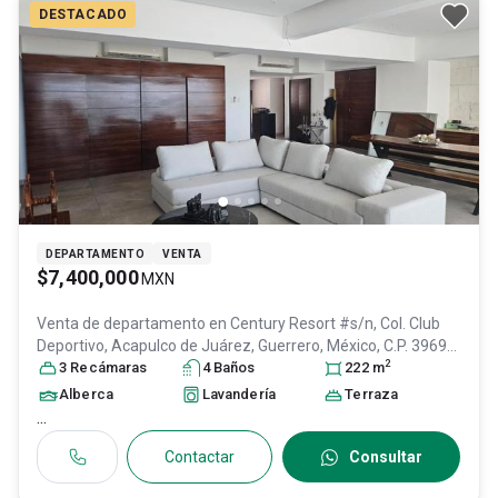
DESTACADO
DEPARTAMENTO
VENTA
$7,400,000
MXN
Venta de departamento en
Century Resort #s/n, Col. Club
Deportivo,
Acapulco de Juárez
, Guerrero
, México
, C.P. 39690
,
2
ID:
29057843
3
Recámara
s
4
Baño
s
222
m
Alberca
Lavandería
Terraza
...
Contactar
Consultar