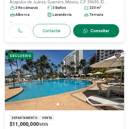
Acapulco de Juárez
, Guerrero
, México
, C.P. 39690
, ID:
2
26465251
3
Recámara
s
3
Baño
s
220
m
Alberca
Lavandería
Terraza
...
Contactar
Consultar
EXCLUSIVO
DEPARTAMENTO
VENTA
$11,000,000
MXN