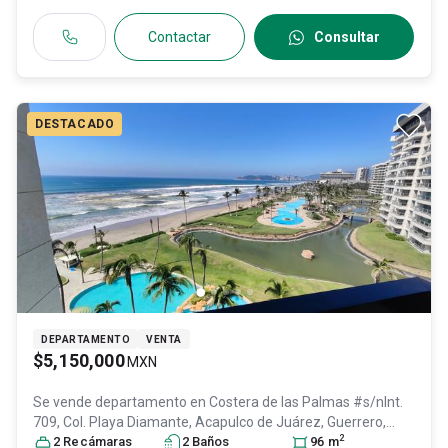
Contactar
Consultar
DESTACADO
DEPARTAMENTO
VENTA
$5,150,000
MXN
Se vende departamento en
Costera de las Palmas #s/nInt.
709, Col. Playa Diamante,
Acapulco de Juárez
, Guerrero
,
2
México
2
Recámara
, C.P. 39897
s
, ID:
31644741
2
Baño
s
96
m