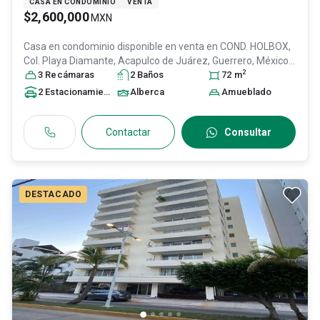
CASA EN CONDOMINIO
VENTA
$2,600,000
MXN
Casa en condominio disponible en venta en
COND. HOLBOX,
Col. Playa Diamante,
Acapulco de Juárez
, Guerrero
, México
,
2
C.P. 39897
3
Recámara
, ID:
31152914
s
2
Baño
s
72
m
2
Estacionamiento
s
Alberca
Amueblado
Contactar
Consultar
DESTACADO