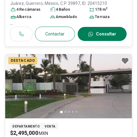
Juárez
, Guerrero
, México
, C.P. 39897
, ID:
20415210
2
4
Recámara
s
4
Baño
s
178
m
Alberca
Amueblado
Terraza
...
Contactar
Consultar
DESTACADO
DEPARTAMENTO
VENTA
$2,495,000
MXN