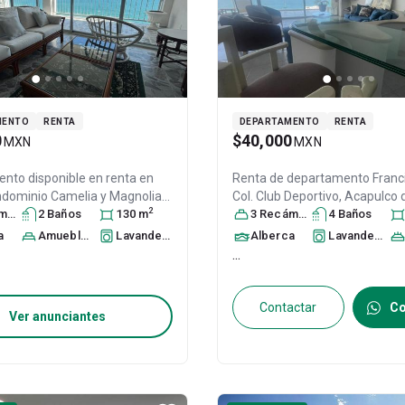
MENTO
RENTA
DEPARTAMENTO
RENTA
0
$40,000
MXN
MXN
nto disponible en renta en
Renta de departamento
Francia #
ndominio Camelia y Magnolia
Col. Club Deportivo,
Acapulco 
2
 Club Deportivo,
ra
s
2
Baño
s
Acapulco de
130
m
Guerrero
3
Recámara
, México
s
4
, C.P. 39690
Baño
s
, I
uerrero
, México
, C.P. 39690
, ID:
28998024
a
Amueblado
Lavandería
Alberca
Lavandería
...
Contactar
Co
Ver anunciantes