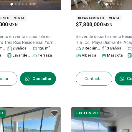
MENTO
VENTA
DEPARTAMENTO
VENTA
000
$7,800,000
MXN
MXN
nto en venta disponible en
Se vende departamento
Resid
rd Tres Rios Residencial #s/n,
Isla , Col. Playa Diamante,
Acap
2
 Azul,
ra
s
Acapulco de Juárez
2
Baño
s
126
m
,
Juárez
3
Recámara
, Guerrero
s
3
, México
Baño
s
, C.P
 México
, C.P. 39850
, ID:
28648308
a
Lavandería
Terraza
Alberca
Mascota
...
actar
Consultar
Contactar
Co
VO
EXCLUSIVO