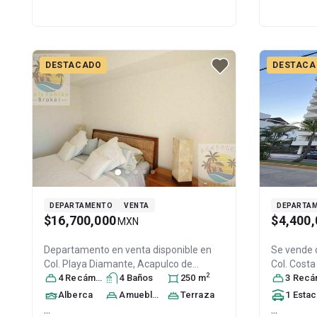
DESTACADO
DESTACA
DEPARTAMENTO
VENTA
DEPARTA
$16,700,000
$4,400,
MXN
Departamento en venta disponible en
Se vende
Col. Playa Diamante,
Acapulco de
Col. Costa
2
Juárez
4
Recámara
, Guerrero
s
4
, México
Baño
s
, C.P. 39897
250
m
, ID:
Guerrero
3
Recáma
,
20437337
31503710
Alberca
Amueblado
Terraza
1
Estacionamien
...
...