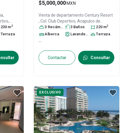
$5,000,000
MXN
ia,
Venta de departamento
Century Resort
rtivo,
, Col. Club Deportivo,
Acapulco de
2
2
, México
230
m
,
Juárez
3
Recámara
, Guerrero
s
3
, México
Baño
s
, C.P. 39690
220
m
, ID:
26465251
Terraza
Alberca
Lavandería
Terraza
...
nsultar
Contactar
Consultar
EXCLUSIVO