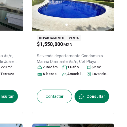
DEPARTAMENTO
VENTA
$1,550,000
MXN
s/n,
Se vende departamento
Condominio
de Juárez
,
Marina Diamante #s/n, Col. Playa
2
2
D:
220
m
Diamante,
2
Recámara
Acapulco de Juárez
s
1
Baño
62
,
m
Guerrero
, México
, C.P. 39897
, ID:
Terraza
Alberca
Amueblado
Lavandería
30585009
...
nsultar
Contactar
Consultar