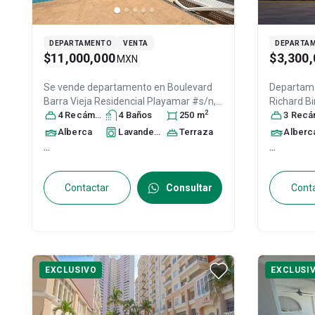
DEPARTAMENTO
VENTA
DEPARTA
$11,000,000
$3,300,
MXN
Se vende departamento en
Boulevard
Departame
Barra Vieja Residencial Playamar #s/n,
Richard Bi
2
Col. Playa Diamante,
4
Recámara
s
4
Baño
Acapulco de
s
250
m
Col. Costa
3
Recáma
Juárez
, Guerrero
, México
, C.P. 39897
, ID:
Guerrero
,
Alberca
Lavandería
Terraza
Alberc
30390032
30366865
...
...
Contactar
Consultar
Cont
EXCLUSIVO
EXCLUSI