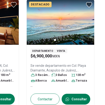
DESTACADO
DEPARTAMENTO
VENTA
$6,900,000
MXN
Se vende departamento en
Col. Playa
e Juárez
,
Diamante,
Acapulco de Juárez
,
2
2
D:
180
m
Guerrero
3
Recámara
, México
s
3
, C.P. 39897
Baño
s
, ID:
138
m
20524848
Amueblado
Alberca
Amueblado
Terraza
...
nsultar
Contactar
Consultar