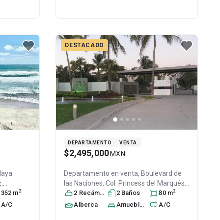
DESTACADO
DEPARTAMENTO
VENTA
$2,495,000
MXN
Playa
Departamento en venta,
Boulevard de
z
,
las Naciones, Col. Princess del Marqués
2
2
D:
352
m
Secc I,
2
Recámara
Acapulco de Juárez
s
2
Baño
s
, Guerrero
80
m
,
México
, C.P. 39890
, ID:
30218210
A/C
Alberca
Amueblado
A/C