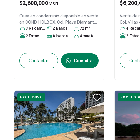
$2,600,000
$6,200,
MXN
Casa en condominio disponible en venta
Venta de 
en
COND. HOLBOX, Col. Playa Diamante,
Col. Villa
2
Acapulco de Juárez
3
Recámara
s
2
Baño
, Guerrero
s
, México
72
m
,
de Juárez
4
Recáma
C.P. 39897
, ID:
31152914
ID:
30794
2
Estacionamiento
Alberca
s
Amueblado
2
Estacionamien
...
Contactar
Consultar
Cont
EXCLUSIVO
EXCLUSI