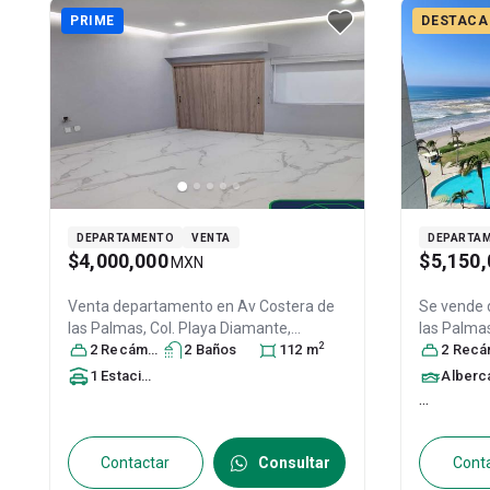
PRIME
DESTACA
DEPARTAMENTO
VENTA
DEPARTA
$4,000,000
$5,150,
MXN
Venta departamento en
Av Costera de
Se vende
las Palmas, Col. Playa Diamante,
las Palmas
2
Acapulco de Juárez
2
Recámara
s
2
Baño
, Guerrero
s
, México
112
m
,
Diamante
2
Recáma
C.P. 39897
, ID:
31393828
Guerrero
,
1
Estacionamiento
Alberc
31644741
...
Contactar
Consultar
Cont