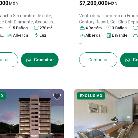
000
$7,200,000
MXN
MXN
rancho
Sin nombre de calle,
Venta departamento en
Franc
s de Golf Diamante,
Acapulco
Century Resort, Col. Club Depo
2
ra
, Guerrero
s
5
Baño
, México
s
, C.P. 39897
270
m
,
Acapulco de Juárez
4
Recámara
s
3
Baño
, Guerrero
s
999
C.P. 39690
, ID:
20074678
to
Alberca
s
Luz
Alberca
Lavandería
...
actar
Consultar
Contactar
Co
VO
EXCLUSIVO