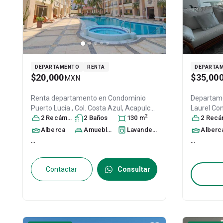
DEPARTAMENTO
RENTA
DEPARTA
$20,000
$35,00
MXN
Renta departamento en
Condominio
Departame
Puerto Lucia , Col. Costa Azul,
Acapulco
Laurel Co
2
de Juárez
2
Recámara
, Guerrero
s
2
Baño
, México
s
, C.P. 39850
130
m
,
#s/n, Col.
2
Recáma
ID:
28216283
Juárez
, G
Alberca
Amueblado
Lavandería
Alberc
30197181
...
...
Contactar
Consultar