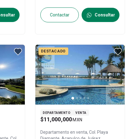
nsultar
Contactar
Consultar
DESTACADO
DEPARTAMENTO
VENTA
$11,000,000
MXN
Departamento en venta,
Col. Playa
nte, Col.
Diamante,
Acapulco de Juárez
,