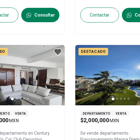
actar
Consultar
Contactar
Co
DO
DESTACADO
MENTO
VENTA
DEPARTAMENTO
VENTA
000
$2,000,000
MXN
MXN
 departamento en
Century
Se vende departamento
rt #s/n, Col. Club Deportivo,
Fraccionamiento Marina Diama