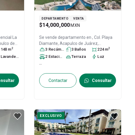
DEPARTAMENTO
VENTA
$14,000,000
MXN
encial La
Se vende departamento en
, Col. Playa
ulco de
Diamante,
Acapulco de Juárez
,
2
2
. 39897
148
m
, ID:
Guerrero
3
Recámara
, México
s
3
, C.P. 39897
Baño
s
, ID:
224
m
27745673
Lavandería
2
Estacionamiento
Terraza
s
Luz
...
nsultar
Contactar
Consultar
EXCLUSIVO