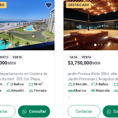
DO
DESTACADO
MENTO
VENTA
CASA
VENTA
000
$3,750,000
MXN
MXN
 departamento en
Costera de
jardín Pricesa #lote 30Int. villa 4, Col.
 #s/nInt. 709, Col. Playa
Jardín Princesas I,
Acapulco d
2
,
ra
Acapulco de Juárez
s
2
Baño
s
96
,
m
Guerrero
3
Recámara
, México
s
3
, C.P. 39890
Baño
s
, I
 México
, C.P. 39897
, ID:
30378434
a
Amueblado
Terraza
Alberca
Mascota
...
actar
Consultar
Contactar
Co