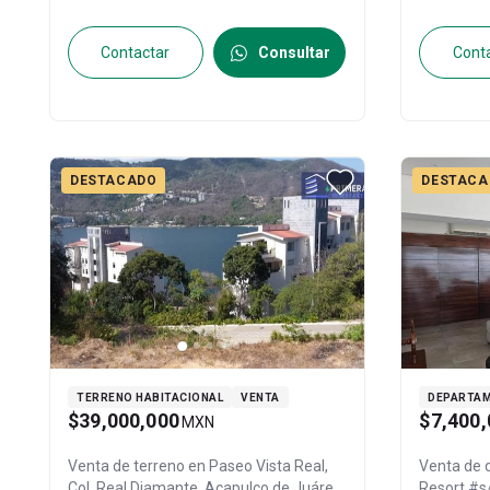
Contactar
Consultar
Cont
DESTACADO
DESTACA
TERRENO HABITACIONAL
VENTA
DEPARTA
$39,000,000
$7,400,
MXN
Venta de terreno en
Paseo Vista Real,
Venta de
Col. Real Diamante,
Acapulco de Juárez
,
Reso