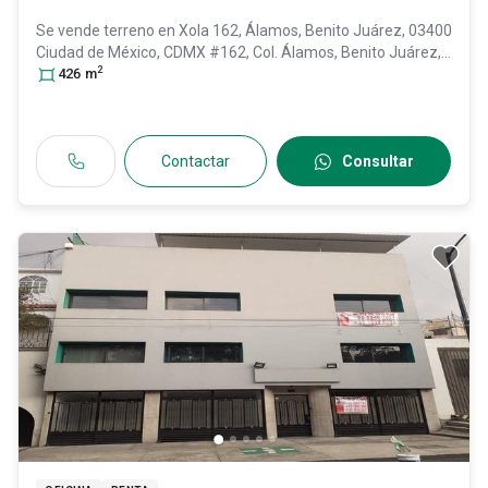
Se vende terreno en
Xola 162, Álamos, Benito Juárez, 03400
Ciudad de México, CDMX #162, Col. Álamos,
Benito Juárez
,
2
DF / CDMX
426
m
, México
, C.P. 03400
, ID:
31311614
Contactar
Consultar