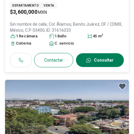
DEPARTAMENTO
VENTA
$3,600,000
MXN
Sin nombre de calle, Col. Álamos,
Benito Juárez
, DF / CDMX
,
México
, C.P. 03400
, ID:
31616033
2
1
Recámara
1
Baño
45
m
Cisterna
C. servicio
Contactar
Consultar