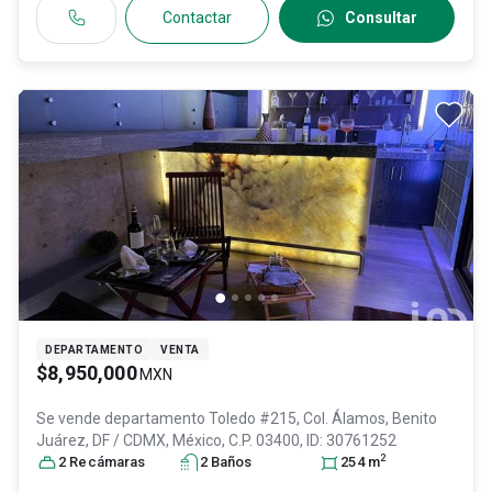
Contactar
Consultar
DEPARTAMENTO
VENTA
$8,950,000
MXN
Se vende departamento
Toledo #215, Col. Álamos,
Benito
Juárez
, DF / CDMX
, México
, C.P. 03400
, ID:
30761252
2
2
Recámara
s
2
Baño
s
254
m