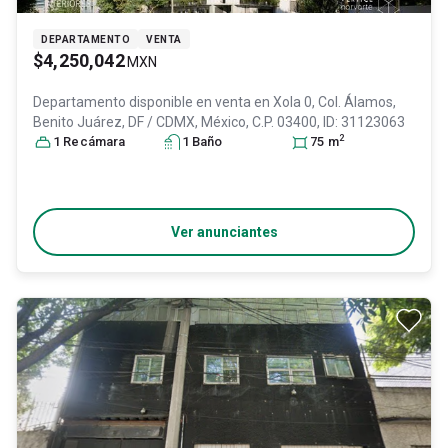
DEPARTAMENTO
VENTA
$4,250,042
MXN
Departamento disponible en venta en
Xola 0, Col. Álamos,
Benito Juárez
, DF / CDMX
, México
, C.P. 03400
, ID:
31123063
2
1
Recámara
1
Baño
75
m
Ver anunciantes