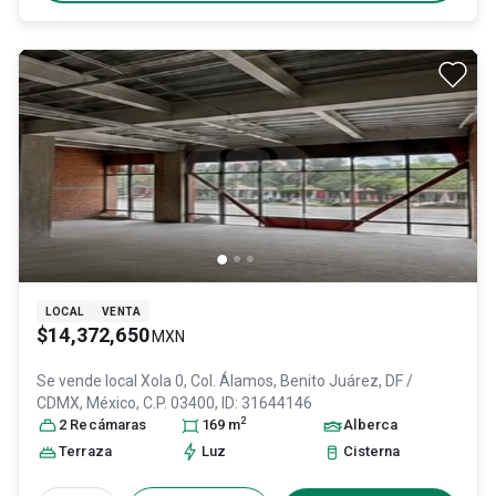
LOCAL
VENTA
$14,372,650
MXN
Se vende local
Xola 0, Col. Álamos,
Benito Juárez
, DF /
CDMX
, México
, C.P. 03400
, ID:
31644146
2
2
Recámara
s
169
m
Alberca
Terraza
Luz
Cisterna