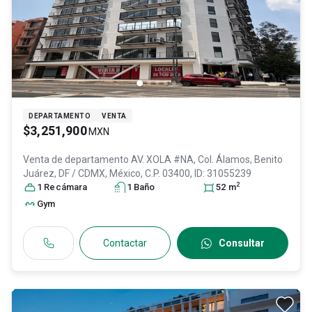
DEPARTAMENTO
VENTA
$3,251,900
MXN
Venta de departamento
AV. XOLA #NA, Col. Álamos,
Benito
Juárez
, DF / CDMX
, México
, C.P. 03400
, ID:
31055239
2
1
Recámara
1
Baño
52
m
Gym
Contactar
Consultar