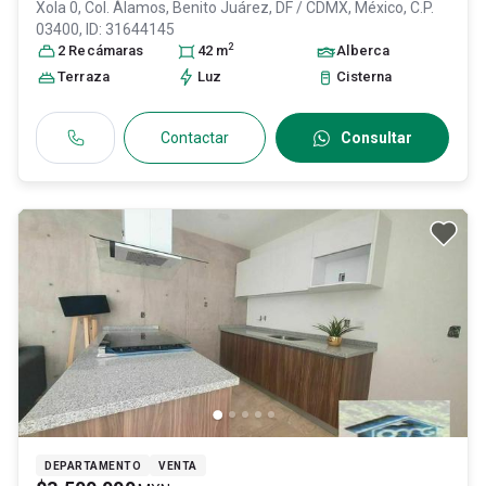
Xola 0, Col. Álamos,
Benito Juárez
, DF / CDMX
, México
, C.P.
03400
, ID:
31644145
2
2
Recámara
s
42
m
Alberca
Terraza
Luz
Cisterna
Contactar
Consultar
DEPARTAMENTO
VENTA