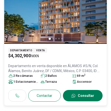
DEPARTAMENTO
VENTA
$4,302,900
MXN
Departamento en venta disponible en
ÁLAMOS #S/N, Col.
Álamos,
Benito Juárez
, DF / CDMX
, México
, C.P. 03400
, ID:
2
31035194
2
Recámara
s
2
Baño
s
69
m
1
Estacionamiento
Terraza
Ascensor
Contactar
Consultar