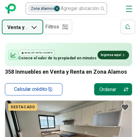
Casas en renta en Alamos
Casas
Zona Alamos
Departamentos en renta en Alamos
Departamentos
Filtros
Venta
y
Renta
Cuartos en renta en Alamos
AVALÚO INTELIGENTE
Ingresa aquí
Conoce el valor de
tu propiedad
en minutos
358
Inmuebles en Venta y Renta en Zona Alamos
Calcular crédito
Ordenar
DESTACADO