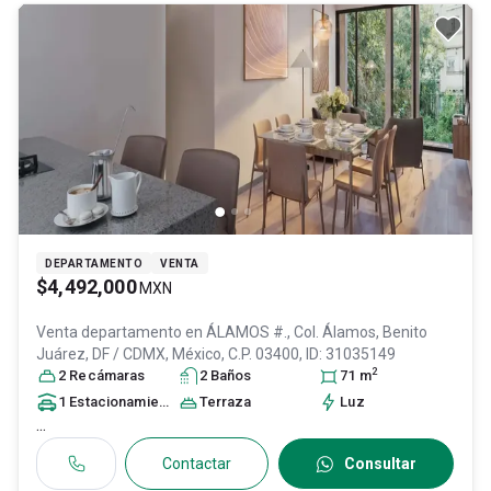
DEPARTAMENTO
VENTA
$4,492,000
MXN
Venta departamento en
ÁLAMOS #., Col. Álamos,
Benito
Juárez
, DF / CDMX
, México
, C.P. 03400
, ID:
31035149
2
2
Recámara
s
2
Baño
s
71
m
1
Estacionamiento
Terraza
Luz
...
Contactar
Consultar