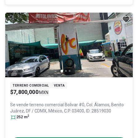
TERRENO COMERCIAL
VENTA
$7,800,000
MXN
Se vende terreno comercial
Bolivar #0, Col. Álamos,
Benito
Juárez
, DF / CDMX
, México
, C.P. 03400
, ID:
28519030
2
252
m