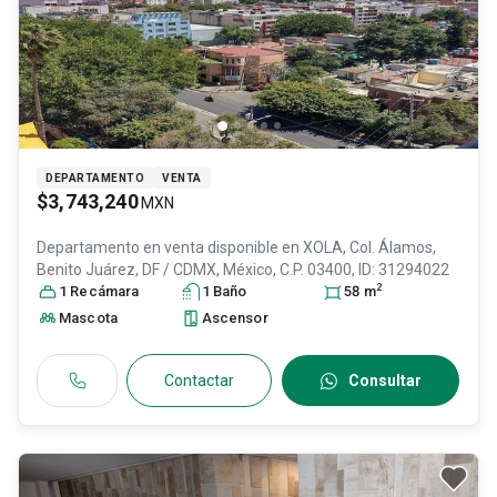
DEPARTAMENTO
VENTA
$3,743,240
MXN
Departamento en venta disponible en
XOLA, Col. Álamos,
Benito Juárez
, DF / CDMX
, México
, C.P. 03400
, ID:
31294022
2
1
Recámara
1
Baño
58
m
Mascota
Ascensor
Contactar
Consultar