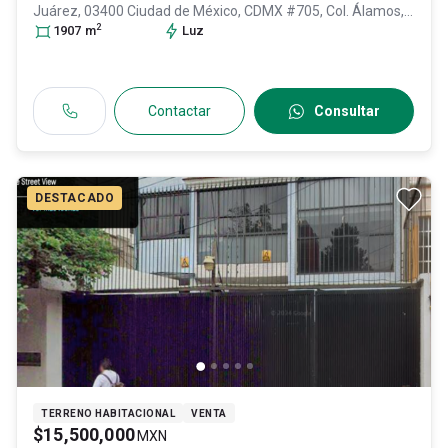
Juárez, 03400 Ciudad de México, CDMX #705, Col. Álamos,
2
Benito Juárez
1907
m
, DF / CDMX
Luz
, México
, C.P. 03400
, ID:
31575692
Contactar
Consultar
DESTACADO
TERRENO HABITACIONAL
VENTA
$15,500,000
MXN