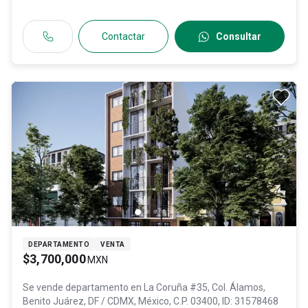
Contactar
Consultar
DEPARTAMENTO
VENTA
$3,700,000
MXN
Se vende departamento en
La Coruña #35, Col. Álamos,
Benito Juárez
, DF / CDMX
, México
, C.P. 03400
, ID:
31578468