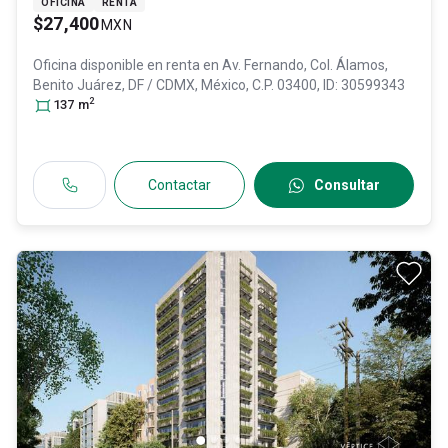
OFICINA
RENTA
$27,400
MXN
Oficina disponible en renta en
Av. Fernando, Col. Álamos,
Benito Juárez
, DF / CDMX
, México
, C.P. 03400
, ID:
30599343
2
137
m
Contactar
Consultar