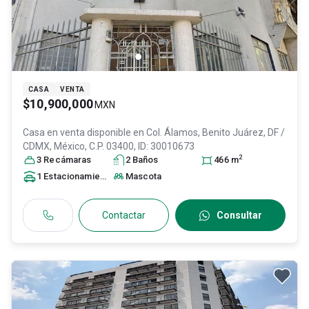
CASA
VENTA
$10,900,000
MXN
Casa en venta disponible en
Col. Álamos,
Benito Juárez
, DF /
CDMX
, México
, C.P. 03400
, ID:
30010673
2
3
Recámara
s
2
Baño
s
466
m
1
Estacionamiento
Mascota
Contactar
Consultar