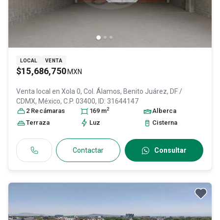
LOCAL
VENTA
$15,686,750
MXN
Venta local en
Xola 0, Col. Álamos,
Benito Juárez
, DF /
CDMX
, México
, C.P. 03400
, ID:
31644147
2
2
Recámara
s
169
m
Alberca
Terraza
Luz
Cisterna
Contactar
Consultar