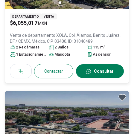
DEPARTAMENTO
VENTA
$6,055,017
MXN
Venta de departamento
XOLA, Col. Álamos,
Benito Juárez
,
DF / CDMX
, México
, C.P. 03400
, ID:
31046489
2
2
Recámara
s
2
Baño
s
115
m
1
Estacionamiento
Mascota
Ascensor
Contactar
Consultar