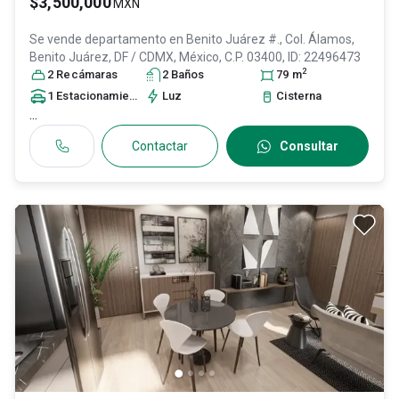
$3,500,000
MXN
Se vende departamento en
Benito Juárez #., Col. Álamos,
Benito Juárez
, DF / CDMX
, México
, C.P. 03400
, ID:
22496473
2
2
Recámara
s
2
Baño
s
79
m
1
Estacionamiento
Luz
Cisterna
...
Contactar
Consultar