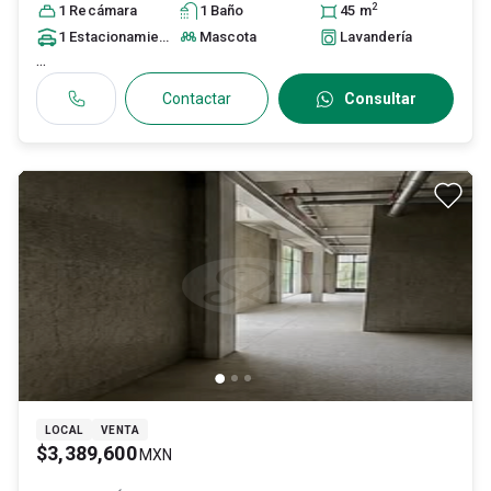
2
1
Recámara
1
Baño
45
m
1
Estacionamiento
Mascota
Lavandería
...
Contactar
Consultar
LOCAL
VENTA
$3,389,600
MXN