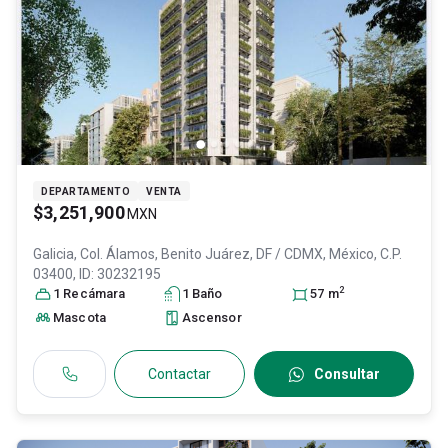
DEPARTAMENTO
VENTA
$3,251,900
MXN
Galicia, Col. Álamos,
Benito Juárez
, DF / CDMX
, México
, C.P.
03400
, ID:
30232195
2
1
Recámara
1
Baño
57
m
Mascota
Ascensor
Contactar
Consultar