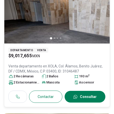
DEPARTAMENTO
VENTA
$9,017,655
MXN
Venta departamento en
XOLA, Col. Álamos,
Benito Juárez
,
DF / CDMX
, México
, C.P. 03400
, ID:
31046487
2
2
Recámara
s
2
Baño
s
193
m
2
Estacionamiento
s
Mascota
Ascensor
Contactar
Consultar