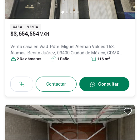
CASA
VENTA
$3,654,554
MXN
Venta casa en
Viad. Pdte. Miguel Alemán Valdés 163,
Álamos, Benito Juárez, 03400 Ciudad de México, CDMX
2
#163, Col. Álamos,
2
Recámara
s
Benito Juárez
1
Baño
, DF / CDMX
116
, México
m
, C.P.
03400
, ID:
31570380
Contactar
Consultar