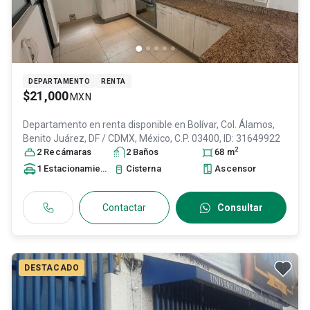
DEPARTAMENTO
RENTA
$21,000
MXN
Departamento en renta disponible en
Bolívar, Col. Álamos,
Benito Juárez
, DF / CDMX
, México
, C.P. 03400
, ID:
31649922
2
2
Recámara
s
2
Baño
s
68
m
1
Estacionamiento
Cisterna
Ascensor
Contactar
Consultar
DESTACADO