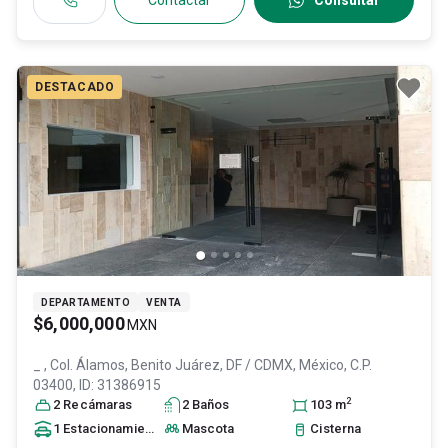
Contactar
Consultar
DESTACADO
DEPARTAMENTO
VENTA
$6,000,000
MXN
_ , Col. Álamos,
Benito Juárez
, DF / CDMX
, México
, C.P.
03400
, ID:
31386915
2
2
Recámara
s
2
Baño
s
103
m
1
Estacionamiento
Mascota
Cisterna