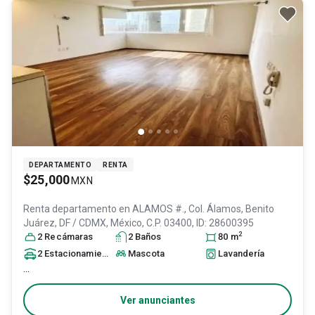
DEPARTAMENTO
RENTA
$25,000
MXN
Renta departamento en
ALAMOS #., Col. Álamos,
Benito
Juárez
, DF / CDMX
, México
, C.P. 03400
, ID:
28600395
2
2
Recámara
s
2
Baño
s
80
m
2
Estacionamiento
s
Mascota
Lavandería
...
Ver anunciantes