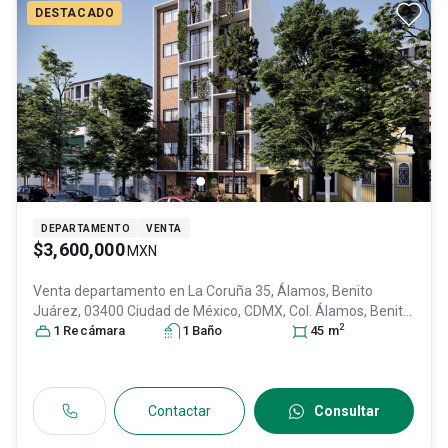
DESTACADO
DEPARTAMENTO
VENTA
$3,600,000
MXN
Venta departamento en
La Coruña 35, Álamos, Benito
Juárez, 03400 Ciudad de México, CDMX, Col. Álamos,
Benito
2
Juárez
1
Recámara
, DF / CDMX
, México
1
Baño
, C.P. 03400
, ID:
30334141
45
m
Contactar
Consultar