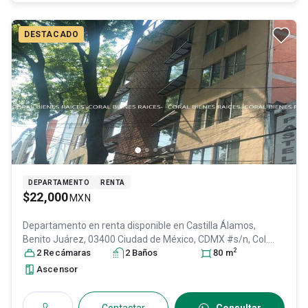
DESTACADO
DEPARTAMENTO
RENTA
$22,000
MXN
Departamento en renta disponible en
Castilla Álamos,
Benito Juárez, 03400 Ciudad de México, CDMX #s/n, Col.
2
Álamos,
2
Recámara
Benito Juárez
s
, DF / CDMX
2
Baño
s
, México
, C.P. 03400
80
m
, ID:
31138495
Ascensor