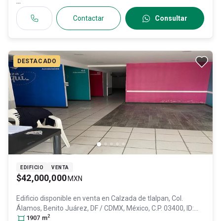
...
Contactar
Consultar
DESTACADO
EDIFICIO
VENTA
$42,000,000
MXN
Edificio disponible en venta en
Calzada de tlalpan, Col.
Álamos,
Benito Juárez
, DF / CDMX
, México
, C.P. 03400
, ID:
2
31631525
1907
m