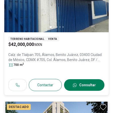
TERRENO HABITACIONAL
VENTA
$42,000,000
MXN
Calz. de Tlalpan 705, Álamos, Benito Juárez, 03400 Ciudad
de México, CDMX #705, Col. Álamos,
Benito Juárez
, DF /
2
CDMX
700
, México
m
, C.P. 03400
, ID:
31581882
Contactar
Consultar
DESTACADO