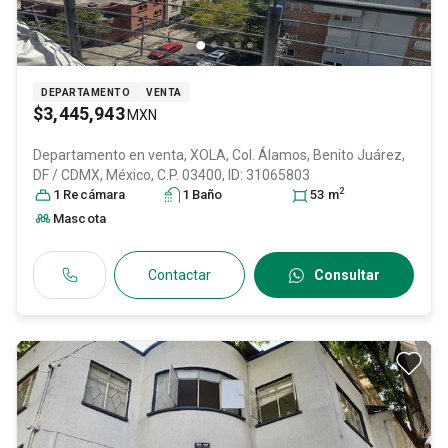
DEPARTAMENTO
VENTA
$3,445,943
MXN
Departamento en venta,
XOLA, Col. Álamos,
Benito Juárez
,
DF / CDMX
, México
, C.P. 03400
, ID:
31065803
2
1
Recámara
1
Baño
53
m
Mascota
Contactar
Consultar