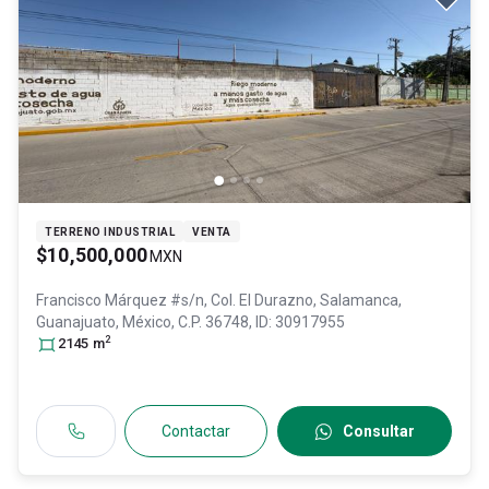
TERRENO INDUSTRIAL
VENTA
$10,500,000
MXN
Francisco Márquez #s/n, Col. El Durazno,
Salamanca
,
Guanajuato
, México
, C.P. 36748
, ID:
30917955
2
2145
m
Contactar
Consultar