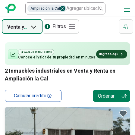
Ampliación la Cal
Filtros
Venta
y
Renta
1
AVALÚO INTELIGENTE
Ingresa aquí
Conoce el valor de
tu propiedad
en minutos
2
Inmuebles industriales en Venta y Renta en
Ampliación la Cal
Calcular crédito
Ordenar