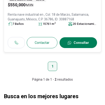
$550,000
MXN
Renta nave industrial en
, Col. 18 de Marzo,
Salamanca
,
Guanajuato
, México
, C.P. 36786
, ID:
30887168
2
7
Baño
s
15761
m
20
Estacionamiento
s
Contactar
Consultar
1
Página
1
de
1
-
2
resultados
Busca en los mejores lugares