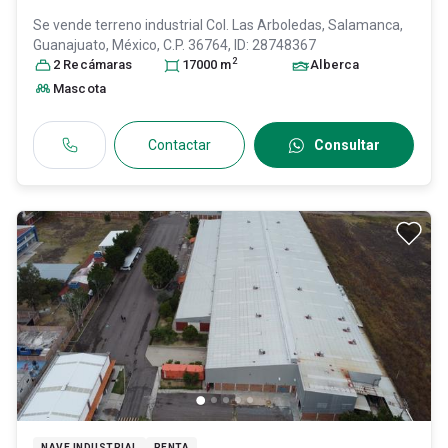
Se vende terreno industrial
Col. Las Arboledas,
Salamanca
,
Guanajuato
, México
, C.P. 36764
, ID:
28748367
2
2
Recámara
s
17000
m
Alberca
Mascota
Contactar
Consultar
NAVE INDUSTRIAL
RENTA