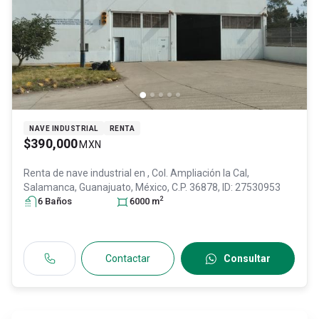
NAVE INDUSTRIAL
RENTA
$390,000
MXN
Renta de nave industrial en
, Col. Ampliación la Cal,
Salamanca
, Guanajuato
, México
, C.P. 36878
, ID:
27530953
2
6
Baño
s
6000
m
Contactar
Consultar