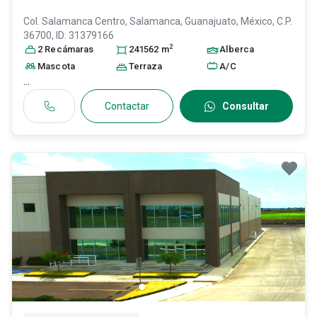
Col. Salamanca Centro,
Salamanca
, Guanajuato
, México
, C.P.
36700
, ID:
31379166
2
2
Recámara
s
241562
m
Alberca
Mascota
Terraza
A/C
...
Contactar
Consultar