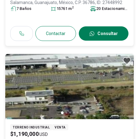
Salamanca
, Guanajuato
, México
, C.P. 36786
, ID:
27448992
2
7
Baño
s
15761
m
20
Estacionamiento
s
Contactar
Consultar
TERRENO INDUSTRIAL
VENTA
$1,190,000
USD