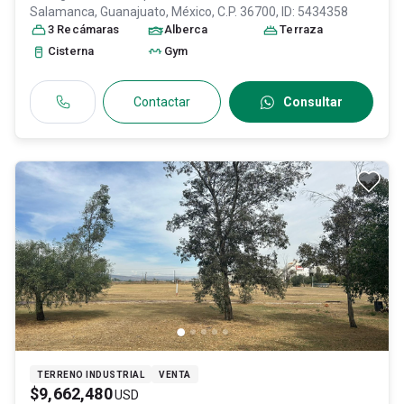
Salamanca
, Guanajuato
, México
, C.P. 36700
, ID:
5434358
3
Recámara
s
Alberca
Terraza
Cisterna
Gym
Contactar
Consultar
TERRENO INDUSTRIAL
VENTA
$9,662,480
USD