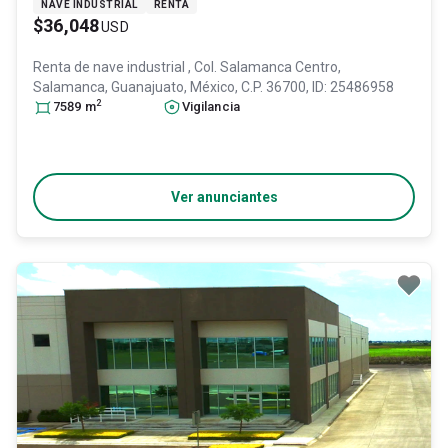
NAVE INDUSTRIAL
RENTA
$36,048
USD
Renta de nave industrial
, Col. Salamanca Centro,
Salamanca
, Guanajuato
, México
, C.P. 36700
, ID:
25486958
2
7589
m
Vigilancia
Ver anunciantes