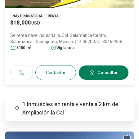
NAVE INDUSTRIAL
RENTA
$18,000
USD
Se renta nave industrial
a, Col. Salamanca Centro,
Salamanca
, Guanajuato
, México
, C.P. 36700
, ID:
30462956
2
3150
m
Vigilancia
Contactar
Consultar
1 Inmuebles en renta y venta a 2 km de
Ampliación la Cal