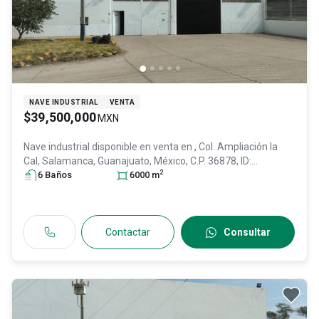
NAVE INDUSTRIAL
VENTA
$39,500,000
MXN
Nave industrial disponible en venta en
, Col. Ampliación la
Cal,
Salamanca
, Guanajuato
, México
, C.P. 36878
, ID:
2
27530954
6
Baño
s
6000
m
Contactar
Consultar