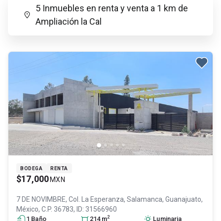
5 Inmuebles en renta y venta a 1 km de
Ampliación la Cal
BODEGA
RENTA
$17,000
MXN
7 DE NOVIMBRE, Col. La Esperanza,
Salamanca
, Guanajuato
,
México
, C.P. 36783
, ID:
31566960
2
1
Baño
214
m
Luminaria