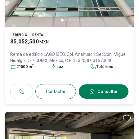
EDIFICIO
RENTA
$5,052,500
MXN
Renta de edificio
LAGO ISEO, Col. Anahuac II Sección,
Miguel
Hidalgo
, DF / CDMX
, México
, C.P. 11320
, ID:
31570040
2
21500
m
Luz
Teléfono
Contactar
Consultar