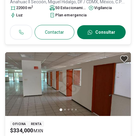
Anahuac II Sección,
Miguel Hidalgo
, DF / CDMX
, México
, C.P.
2
11320
22000
, ID:
m
31568042
50
Estacionamiento
s
Vigilancia
Luz
Plan emergencia
Contactar
Consultar
OFICINA
RENTA
$334,000
MXN