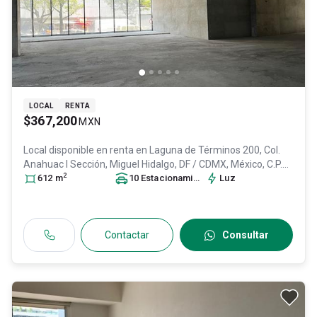
LOCAL
RENTA
$367,200
MXN
Local disponible en renta en
Laguna de Términos 200, Col.
Anahuac I Sección,
Miguel Hidalgo
, DF / CDMX
, México
, C.P.
2
11320
612
, ID:
m
30976316
10
Estacionamiento
s
Luz
Contactar
Consultar