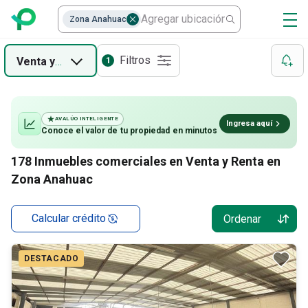
Zona Anahuac
Filtros
Venta
y
Renta
1
AVALÚO INTELIGENTE
Ingresa aquí
Conoce el valor de
tu propiedad
en minutos
178
Inmuebles comerciales en Venta y Renta en
Zona Anahuac
Calcular crédito
Ordenar
DESTACADO