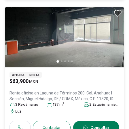
OFICINA
RENTA
$63,900
MXN
Renta oficina en
Laguna de Términos 200, Col. Anahuac I
Sección,
Miguel Hidalgo
, DF / CDMX
, México
, C.P. 11320
, ID:
2
31443445
3
Recámara
s
137
m
2
Estacionamiento
s
Luz
Contactar
Consultar