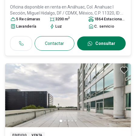
Oficina disponible en renta en
Anáhuac, Col. Anahuac I
Sección,
Miguel Hidalgo
, DF / CDMX
, México
, C.P. 11320
, ID:
2
30947591
5
Recámara
s
3200
m
1864
Estacionamiento
Lavandería
Luz
C. servicio
Contactar
Consultar
EDIFICIO
VENTA