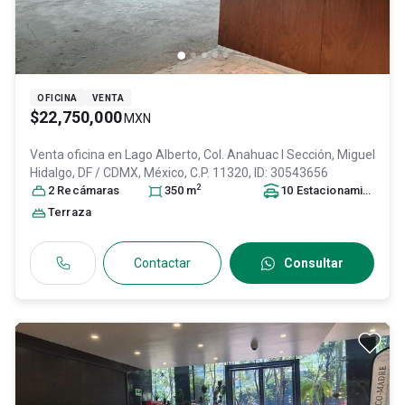
OFICINA
VENTA
$22,750,000
MXN
Venta oficina en
Lago Alberto, Col. Anahuac I Sección,
Miguel
Hidalgo
, DF / CDMX
, México
, C.P. 11320
, ID:
30543656
2
2
Recámara
s
350
m
10
Estacionamiento
s
Terraza
Contactar
Consultar