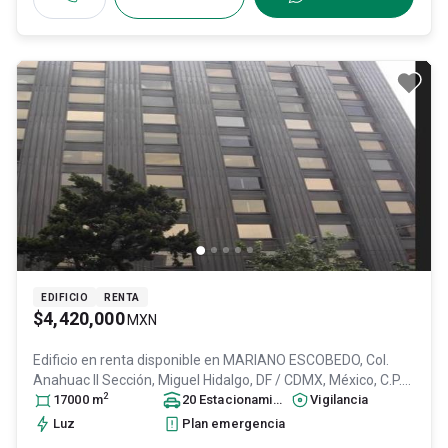
EDIFICIO
RENTA
$4,420,000
MXN
Edificio en renta disponible en
MARIANO ESCOBEDO, Col.
Anahuac II Sección,
Miguel Hidalgo
, DF / CDMX
, México
, C.P.
2
11320
17000
, ID:
m
31570101
20
Estacionamiento
s
Vigilancia
Luz
Plan emergencia