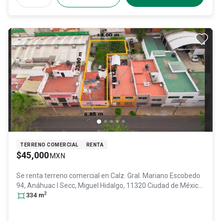
TERRENO COMERCIAL
RENTA
$45,000
MXN
Se renta terreno comercial en
Calz. Gral. Mariano Escobedo
94, Anáhuac I Secc, Miguel Hidalgo, 11320 Ciudad de México,
2
CDMX #94, Col. Anahuac II Sección,
334
m
Miguel Hidalgo
, DF /
CDMX
, México
, C.P. 11320
, ID:
30667202