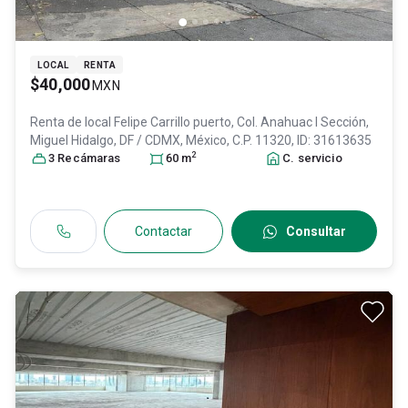
LOCAL
RENTA
$40,000
MXN
Renta de local
Felipe Carrillo puerto, Col. Anahuac I Sección,
Miguel Hidalgo
, DF / CDMX
, México
, C.P. 11320
, ID:
31613635
2
3
Recámara
s
60
m
C. servicio
Contactar
Consultar