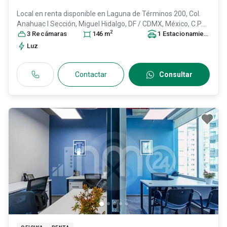
Local en renta disponible en
Laguna de Términos 200, Col.
Anahuac I Sección,
Miguel Hidalgo
, DF / CDMX
, México
, C.P.
2
11320
3
Recámara
, ID:
31652103
s
146
m
1
Estacionamiento
Luz
Contactar
Consultar