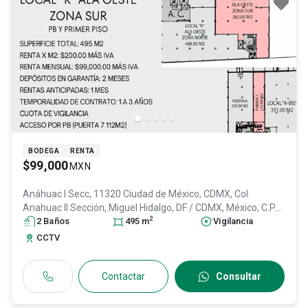
BODEGA
RENTA
$99,000
MXN
Anáhuac I Secc, 11320 Ciudad de México, CDMX, Col.
Anahuac II Sección,
Miguel Hidalgo
, DF / CDMX
, México
, C.P.
2
11320
2
Baño
, ID:
s
31620344
495
m
Vigilancia
CCTV
Contactar
Consultar