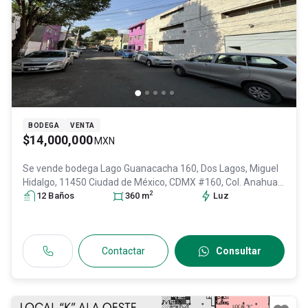
BODEGA
VENTA
$14,000,000
MXN
Se vende bodega
Lago Guanacacha 160, Dos Lagos, Miguel
Hidalgo, 11450 Ciudad de México, CDMX #160, Col. Anahuac
2
I Sección,
12
Baño
Miguel Hidalgo
s
360
, DF / CDMX
m
, México
Luz
, C.P. 11320
, ID:
30838232
Contactar
Consultar