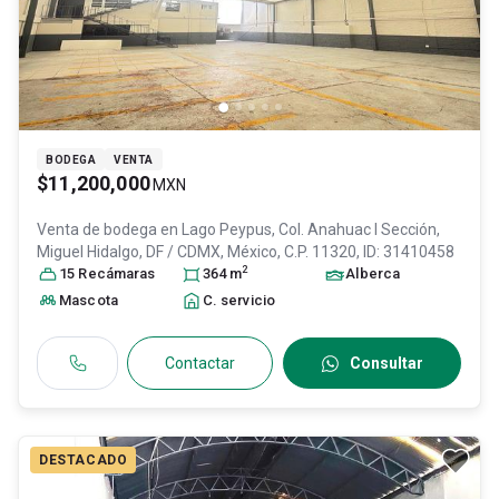
BODEGA
VENTA
$11,200,000
MXN
Venta de bodega en
Lago Peypus, Col. Anahuac I Sección,
Miguel Hidalgo
, DF / CDMX
, México
, C.P. 11320
, ID:
31410458
2
15
Recámara
s
364
m
Alberca
Mascota
C. servicio
Contactar
Consultar
DESTACADO