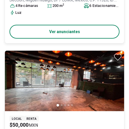
Sección,
Miguel Hidalgo
, DF / CDMX
, México
, C.P. 11320
, ID:
2
31415953
4
Recámara
s
200
m
6
Estacionamiento
s
Luz
Ver anunciantes
LOCAL
RENTA
$50,000
MXN