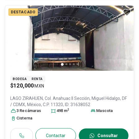
DESTACADO
BODEGA
RENTA
$120,000
MXN
LAGO ZIRAHUEN, Col. Anahuac II Sección,
Miguel Hidalgo
, DF
/ CDMX
, México
, C.P. 11320
, ID:
31638052
2
3
Recámara
s
498
m
Mascota
Cisterna
Contactar
Consultar