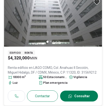
EDIFICIO
RENTA
$4,320,000
MXN
Renta edificio en
LAGO COMO, Col. Anahuac II Sección,
Miguel Hidalgo
, DF / CDMX
, México
, C.P. 11320
, ID:
31569212
2
18000
m
50
Estacionamiento
s
Vigilancia
Luz
Plan emergencia
Contactar
Consultar