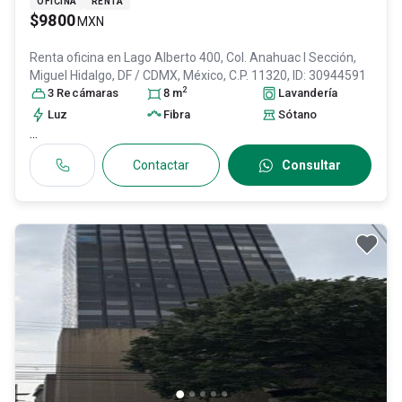
OFICINA
RENTA
$9800
MXN
Renta oficina en
Lago Alberto 400, Col. Anahuac I Sección,
Miguel Hidalgo
, DF / CDMX
, México
, C.P. 11320
, ID:
30944591
2
3
Recámara
s
8
m
Lavandería
Luz
Fibra
Sótano
...
Contactar
Consultar