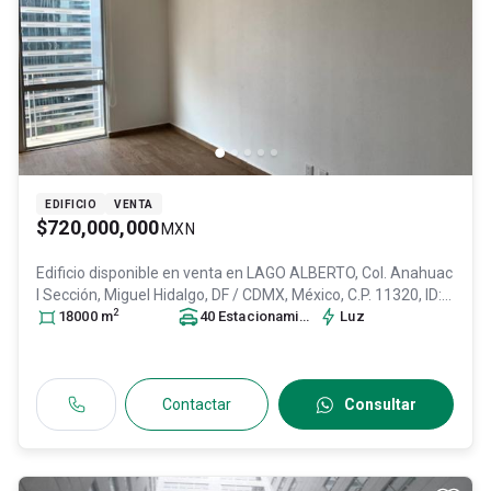
EDIFICIO
VENTA
$720,000,000
MXN
Edificio disponible en venta en
LAGO ALBERTO, Col. Anahuac
I Sección,
Miguel Hidalgo
, DF / CDMX
, México
, C.P. 11320
, ID:
2
31568243
18000
m
40
Estacionamiento
s
Luz
Contactar
Consultar