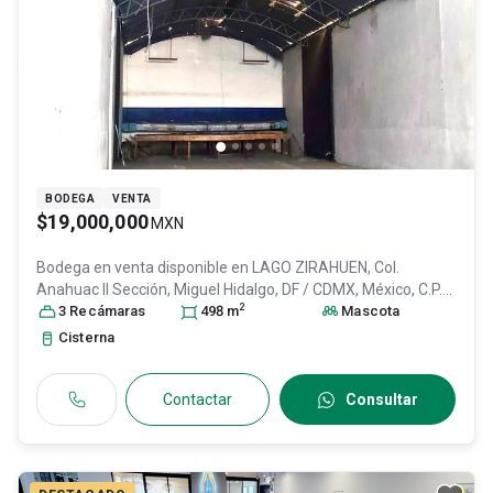
BODEGA
VENTA
$19,000,000
MXN
Bodega en venta disponible en
LAGO ZIRAHUEN, Col.
Anahuac II Sección,
Miguel Hidalgo
, DF / CDMX
, México
, C.P.
2
11320
3
Recámara
, ID:
31638051
s
498
m
Mascota
Cisterna
Contactar
Consultar