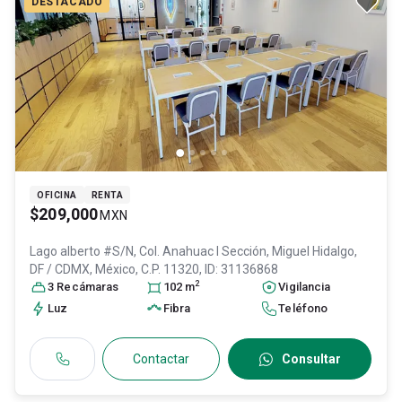
DESTACADO
OFICINA
RENTA
$209,000
MXN
Lago alberto #S/N, Col. Anahuac I Sección,
Miguel Hidalgo
,
DF / CDMX
, México
, C.P. 11320
, ID:
31136868
2
3
Recámara
s
102
m
Vigilancia
Luz
Fibra
Teléfono
Contactar
Consultar