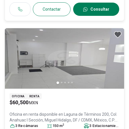
Contactar
Consultar
OFICINA
RENTA
$60,500
MXN
Oficina en renta disponible en
Laguna de Términos 200, Col.
Anahuac I Sección,
Miguel Hidalgo
, DF / CDMX
, México
, C.P.
2
11320
3
Recámara
, ID:
31443446
s
150
m
3
Estacionamiento
s