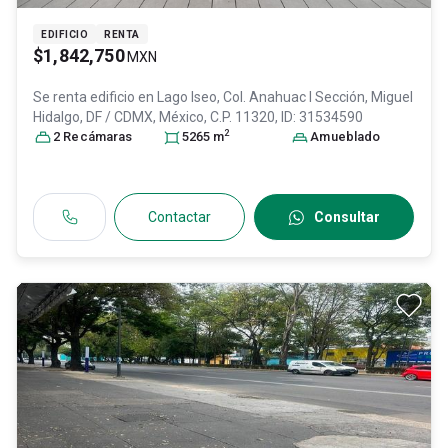
EDIFICIO
RENTA
$1,842,750
MXN
Se renta edificio en
Lago Iseo, Col. Anahuac I Sección,
Miguel
Hidalgo
, DF / CDMX
, México
, C.P. 11320
, ID:
31534590
2
2
Recámara
s
5265
m
Amueblado
Contactar
Consultar