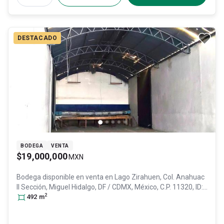
DESTACADO
BODEGA
VENTA
$19,000,000
MXN
Bodega disponible en venta en
Lago Zirahuen, Col. Anahuac
II Sección,
Miguel Hidalgo
, DF / CDMX
, México
, C.P. 11320
, ID:
2
31638053
492
m