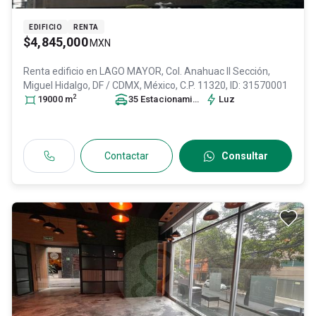
EDIFICIO
RENTA
$4,845,000
MXN
Renta edificio en
LAGO MAYOR, Col. Anahuac II Sección,
Miguel Hidalgo
, DF / CDMX
, México
, C.P. 11320
, ID:
31570001
2
19000
m
35
Estacionamiento
s
Luz
Contactar
Consultar