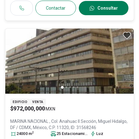
Contactar
Consultar
EDIFICIO
VENTA
$972,000,000
MXN
MARINA NACIONAL , Col. Anahuac II Sección,
Miguel Hidalgo
,
DF / CDMX
, México
, C.P. 11320
, ID:
31568246
2
24000
m
25
Estacionamiento
s
Luz