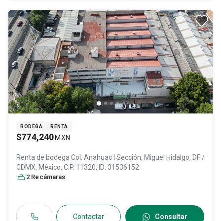
BODEGA
RENTA
$774,240
MXN
Renta de bodega
Col. Anahuac I Sección,
Miguel Hidalgo
, DF /
CDMX
, México
, C.P. 11320
, ID:
31536152
2
Recámara
s
Contactar
Consultar