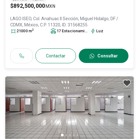
$892,500,000
MXN
LAGO ISEO, Col. Anahuac II Sección,
Miguel Hidalgo
, DF /
CDMX
, México
, C.P. 11320
, ID:
31568255
2
21000
m
17
Estacionamiento
s
Luz
Contactar
Consultar