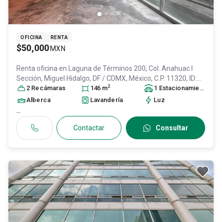
OFICINA
RENTA
$50,000
MXN
Renta oficina en
Laguna de Términos 200, Col. Anahuac I
Sección,
Miguel Hidalgo
, DF / CDMX
, México
, C.P. 11320
, ID:
2
30943821
2
Recámara
s
146
m
1
Estacionamiento
Alberca
Lavandería
Luz
...
Contactar
Consultar