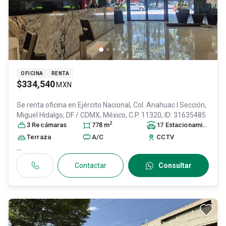
OFICINA
RENTA
$334,540
MXN
Se renta oficina en
Ejército Nacional, Col. Anahuac I Sección,
Miguel Hidalgo
, DF / CDMX
, México
, C.P. 11320
, ID:
31635485
2
3
Recámara
s
778
m
17
Estacionamiento
s
Terraza
A/C
CCTV
...
Contactar
Consultar