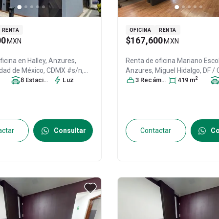
RENTA
OFICINA
RENTA
00
$167,600
MXN
MXN
ficina en
Halley, Anzures,
Renta de oficina
Mariano Esco
dad de México, CDMX #s/n,
Anzures,
Miguel Hidalgo
, DF 
2
res,
Miguel Hidalgo
8
Estacionamiento
, DF / CDMX
Luz
s
,
México
3
Recámara
, C.P. 11590
s
419
, ID:
m
313514
.P. 11590
, ID:
31632825
actar
Consultar
Contactar
Co