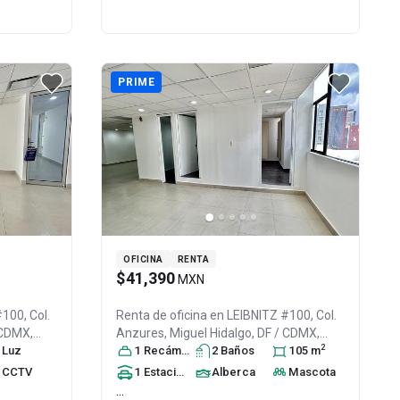
PRIME
OFICINA
RENTA
$41,390
MXN
100, Col.
Renta de oficina en
LEIBNITZ #100, Col.
/ CDMX
,
Anzures,
Miguel Hidalgo
, DF / CDMX
,
2
89
Luz
México
1
Recámara
, C.P. 11590
2
, ID:
Baño
31047024
s
105
m
CCTV
1
Estacionamiento
Alberca
Mascota
...