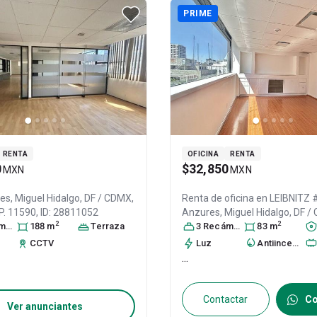
PRIME
RENTA
OFICINA
RENTA
0
$32,850
MXN
MXN
res,
Miguel Hidalgo
, DF / CDMX
,
Renta de oficina en
LEIBNITZ #
.P. 11590
, ID:
28811052
Anzures,
Miguel Hidalgo
, DF 
2
2
ra
s
188
m
Terraza
México
3
Recámara
, C.P. 11590
s
83
, ID:
m
309070
CCTV
Luz
Antiincendio
...
Contactar
Co
Ver anunciantes