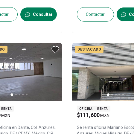
actar
Consultar
Contactar
Co
DO
DESTACADO
RENTA
OFICINA
RENTA
0
$111,600
MXN
MXN
oficina en
Dante, Col. Anzures,
Se renta oficina
Mariano Escob
dalgo
, DF / CDMX
, México
, C.P.
Anzures,
Miguel Hidalgo
, DF 