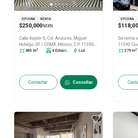
OFICINA
RENTA
OFICINA
$250,000
$118,0
MXN
Calle Kepler 0, Col. Anzures,
Miguel
Se renta o
Hidalgo
, DF / CDMX
, México
, C.P. 11590
,
11590 Ciu
2
2
ID:
31575262
485
m
4
Estacionamiento
Luz
s
Col. Anzu
279
m
México
, C
Contactar
Consultar
Cont