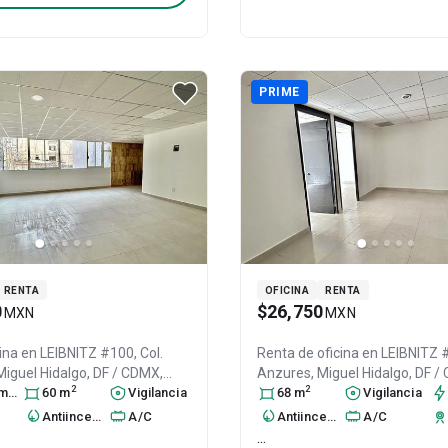
PRIME
RENTA
OFICINA
RENTA
0
$26,750
MXN
MXN
cina en
LEIBNITZ #100, Col.
Renta de oficina en
LEIBNITZ #
Miguel Hidalgo
, DF / CDMX
,
Anzures,
Miguel Hidalgo
, DF 
2
2
ra
.P. 11590
s
60
, ID:
m
31030905
Vigilancia
México
68
m
, C.P. 11590
Vigilancia
, ID:
310430
Antiincendio
A/C
Antiincendio
A/C
...