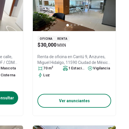
OFICINA
RENTA
$30,000
MXN
 calle,
Renta de oficina en
Cantú 9, Anzures,
 DF / CDMX
,
Miguel Hidalgo, 11590 Ciudad de México,
2
97
Mascota
CDMX #9, Col. Anzures,
70
m
1
Estacionamiento
Miguel Hidalgo
Vigilancia
,
DF / CDMX
, México
, C.P. 11590
, ID:
Cisterna
Luz
31590219
nsultar
Ver anunciantes