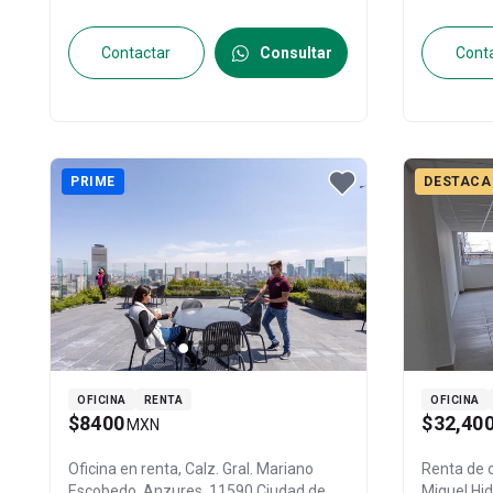
Contactar
Consultar
Cont
PRIME
DESTACA
OFICINA
RENTA
OFICINA
$8400
$32,40
MXN
Oficina en renta,
Calz. Gral. Mariano
Renta de 
Escobedo, Anzures, 11590 Ciudad de
Miguel Hi