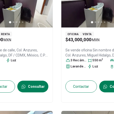
RENTA
OFICINA
VENTA
00
$43,000,000
MXN
MXN
 de calle, Col. Anzures,
Se vende oficina
Sin nombre de
dalgo
, DF / CDMX
, México
, C.P.
Col. Anzures,
Miguel Hidalgo
,
2
30795895
Luz
México
3
Recámara
, C.P. 11590
s
550
, ID:
m
307958
Lavandería
Luz
actar
Consultar
Contactar
Co