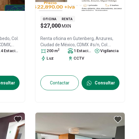
OFICINA
RENTA
$27,000
MXN
bedo, Col.
Renta oficina en
Gutenberg, Anzures,
/ CDMX
,
Ciudad de México, CDMX #s/n, Col.
2
68
4
Estacionamiento
s
Anzures,
200
m
Miguel Hidalgo
1
Estacionamiento
, DF / CDMX
Vigilancia
,
México
, C.P. 11590
, ID:
31033276
Luz
CCTV
nsultar
Contactar
Consultar