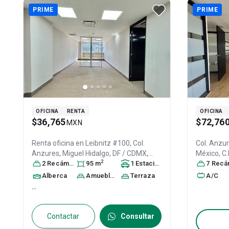
PRIME
PRIME
OFICINA
RENTA
OFICINA
$36,765
$72,76
MXN
Renta oficina en
Leibnitz #100, Col.
Col. Anzu
Anzures,
Miguel Hidalgo
, DF / CDMX
,
México
, C
2
México
2
Recámara
, C.P. 11590
s
95
, ID:
m
31418185
1
Estacionamiento
7
Recáma
Alberca
Amueblado
Terraza
A/C
...
Contactar
Consultar