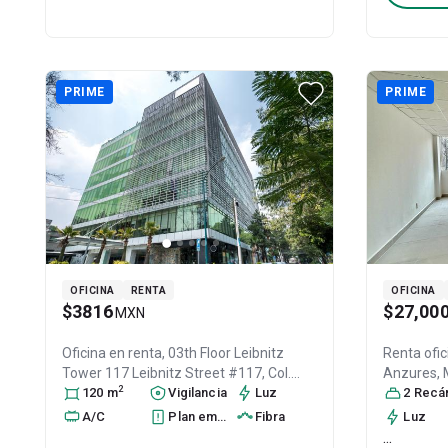
PRIME
PRIME
OFICINA
RENTA
OFICINA
$3816
$27,00
MXN
Oficina en renta,
03th Floor Leibnitz
Renta ofi
Tower 117 Leibnitz Street #117, Col.
Anzures,
2
Anzures,
120
m
Miguel Hidalgo
Vigilancia
, DF / CDMX
Luz
,
México
2
Recáma
, C
México
, C.P. 11590
, ID:
30662722
A/C
Plan emergencia
Fibra
Luz
...