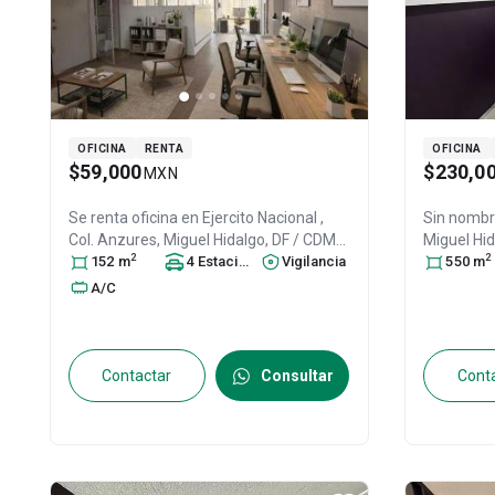
OFICINA
RENTA
OFICINA
$59,000
$230,0
MXN
Se renta oficina en
Ejercito Nacional ,
Sin nombre
Col. Anzures,
Miguel Hidalgo
, DF / CDMX
,
Miguel Hi
2
2
México
152
m
, C.P. 11590
4
, ID:
Estacionamiento
27600110
Vigilancia
s
11590
550
, ID:
m
A/C
Contactar
Consultar
Cont