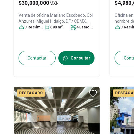
$30,000,000
$4,980,
MXN
Venta de oficina
Mariano Escobedo, Col.
Oficina en
Anzures,
Miguel Hidalgo
, DF / CDMX
,
nombre de 
2
México
3
Recámara
, C.P. 11590
s
698
, ID:
m
31351467
4
Estacionamiento
s
Hidalgo
3
Recáma
, 
ID:
30721
Contactar
Consultar
Cont
DESTACADO
DESTACA