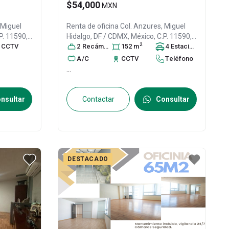
$54,000
MXN
Miguel
Renta de oficina
Col. Anzures,
Miguel
.P. 11590
,
Hidalgo
, DF / CDMX
, México
, C.P. 11590
,
2
CCTV
ID:
30925994
2
Recámara
s
152
m
4
Estacionamiento
s
A/C
CCTV
Teléfono
...
nsultar
Contactar
Consultar
DESTACADO