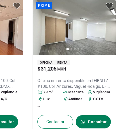
PRIME
OFICINA
RENTA
$31,205
MXN
100, Col.
Oficina en renta disponible en
LEIBNITZ
/ CDMX
,
#100, Col. Anzures,
Miguel Hidalgo
, DF /
2
81
Vigilancia
CDMX
79
m
, México
, C.P. 11590
Mascota
, ID:
31002873
Vigilancia
A/C
Luz
Antiincendio
CCTV
...
nsultar
Contactar
Consultar