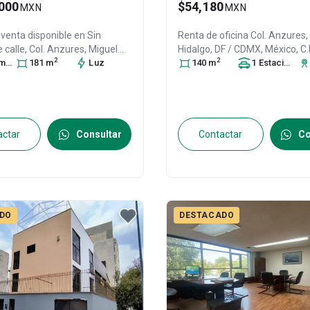
000
$54,180
MXN
MXN
 venta disponible en
Sin
Renta de oficina
Col. Anzures,
calle, Col. Anzures,
Miguel
Hidalgo
, DF / CDMX
, México
, C
2
2
ra
DF / CDMX
s
181
, México
m
, C.P. 11590
Luz
,
ID:
31437378
140
m
1
Estacionamiento
497
actar
Consultar
Contactar
Co
DO
DESTACADO