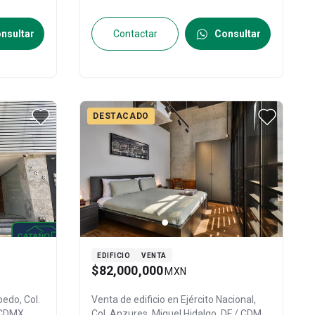
nsultar
Contactar
Consultar
DESTACADO
EDIFICIO
VENTA
$82,000,000
MXN
edo, Col.
Venta de edificio en
Ejército Nacional,
/ CDMX
,
Col. Anzures,
Miguel Hidalgo
, DF / CDMX
,