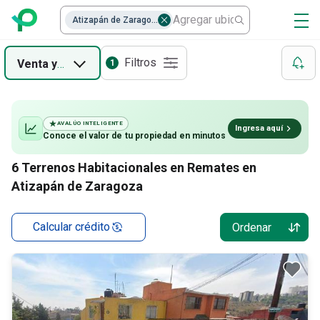
Atizapán de Zaragoza
Filtros
Venta
y
Remate
1
AVALÚO INTELIGENTE
Ingresa aquí
Conoce el valor de
tu propiedad
en minutos
6
Terrenos Habitacionales en Remates en
Atizapán de Zaragoza
Calcular crédito
Ordenar