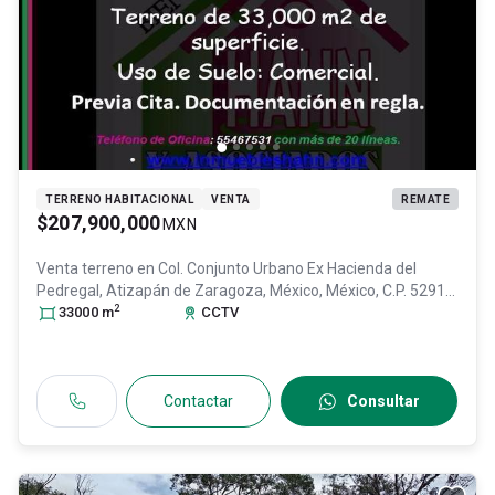
TERRENO HABITACIONAL
VENTA
REMATE
$207,900,000
MXN
Venta terreno en
Col. Conjunto Urbano Ex Hacienda del
Pedregal,
Atizapán de Zaragoza
, México
, México
, C.P. 52916
,
2
ID:
30598678
33000
m
CCTV
Contactar
Consultar