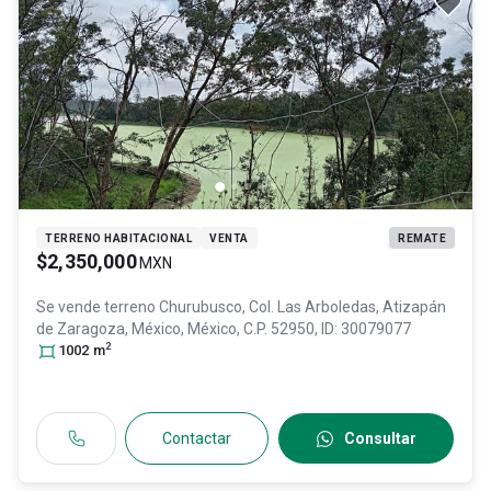
TERRENO HABITACIONAL
VENTA
REMATE
$2,350,000
MXN
Se vende terreno
Churubusco, Col. Las Arboledas,
Atizapán
de Zaragoza
, México
, México
, C.P. 52950
, ID:
30079077
2
1002
m
Contactar
Consultar