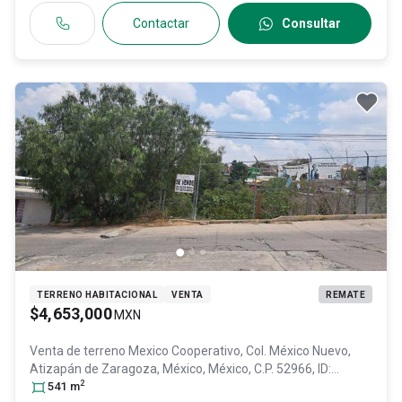
Contactar
Consultar
TERRENO HABITACIONAL
VENTA
REMATE
$4,653,000
MXN
Venta de terreno
Mexico Cooperativo, Col. México Nuevo,
Atizapán de Zaragoza
, México
, México
, C.P. 52966
, ID:
2
27037910
541
m