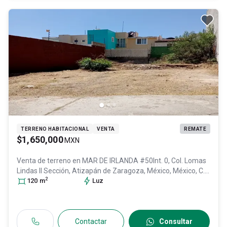
TERRENO HABITACIONAL
VENTA
REMATE
$1,650,000
MXN
Venta de terreno en
MAR DE IRLANDA #50Int. 0, Col. Lomas
Lindas II Sección,
Atizapán de Zaragoza
, México
, México
, C.P.
2
52947
120
, ID:
m
30030416
Luz
Contactar
Consultar