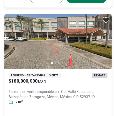
TERRENO HABITACIONAL
VENTA
REMATE
$180,000,000
MXN
Terreno en venta disponible en
, Col. Valle Escondido,
Atizapán de Zaragoza
, México
, México
, C.P. 52937
, ID:
2
29689805
17
m