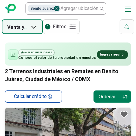
Benito Juárez
Filtros
Venta
y
Remate
1
AVALÚO INTELIGENTE
Ingresa aquí
Conoce el valor de
tu propiedad
en minutos
2
Terrenos Industriales en Remates en Benito
Juárez, Ciudad de México / CDMX
Calcular crédito
Ordenar