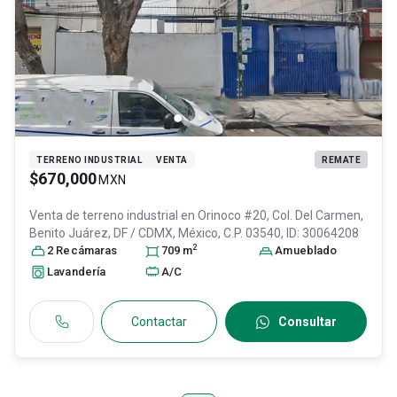
TERRENO INDUSTRIAL
VENTA
REMATE
$670,000
MXN
Venta de terreno industrial en
Orinoco #20, Col. Del Carmen,
Benito Juárez
, DF / CDMX
, México
, C.P. 03540
, ID:
30064208
2
2
Recámara
s
709
m
Amueblado
Lavandería
A/C
Contactar
Consultar