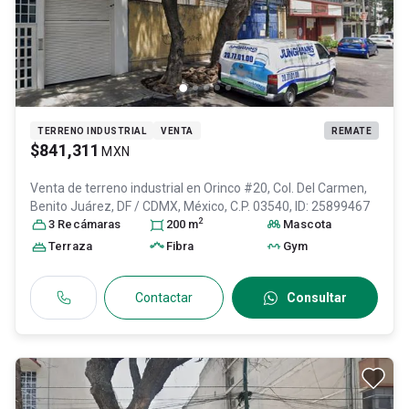
TERRENO INDUSTRIAL
VENTA
REMATE
$841,311
MXN
Venta de terreno industrial en
Orinco #20, Col. Del Carmen,
Benito Juárez
, DF / CDMX
, México
, C.P. 03540
, ID:
25899467
2
3
Recámara
s
200
m
Mascota
Terraza
Fibra
Gym
Contactar
Consultar