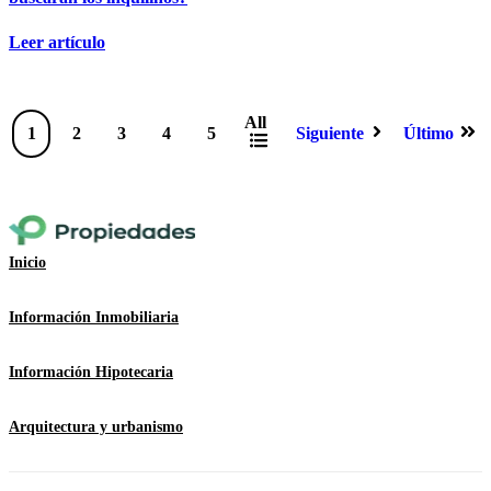
Leer artículo
All
1
2
3
4
5
Siguiente
Último
Inicio
Información Inmobiliaria
Información Hipotecaria
Arquitectura y urbanismo