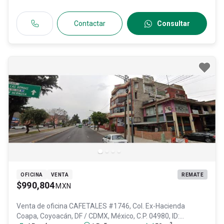
Contactar
Consultar
OFICINA
VENTA
REMATE
$990,804
MXN
Venta de oficina
CAFETALES #1746, Col. Ex-Hacienda
Coapa,
Coyoacán
, DF / CDMX
, México
, C.P. 04980
, ID:
2