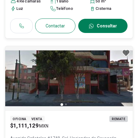
28036532
4
Recámara
s
1
Baño
50
m
Luz
Teléfono
Cisterna
Contactar
Consultar
OFICINA
VENTA
REMATE
$1,111,129
MXN