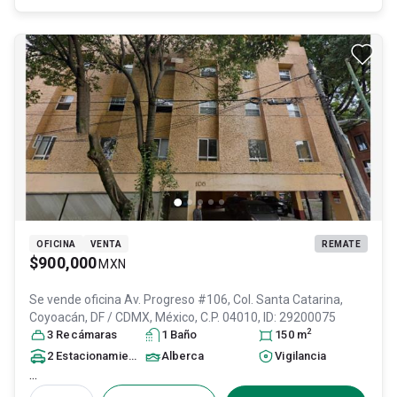
OFICINA
VENTA
REMATE
$900,000
MXN
Se vende oficina
Av. Progreso #106, Col. Santa Catarina,
Coyoacán
, DF / CDMX
, México
, C.P. 04010
, ID:
29200075
2
3
Recámara
s
1
Baño
150
m
2
Estacionamiento
s
Alberca
Vigilancia
...