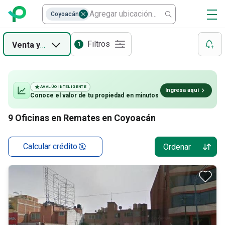
Coyoacán
Filtros
Venta
y
Remate
1
AVALÚO INTELIGENTE
Ingresa aquí
Conoce el valor de
tu propiedad
en minutos
9
Oficinas en Remates en Coyoacán
Calcular crédito
Ordenar