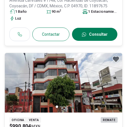
Avenida Cafetales #1748, Col. Haciendas de Coyoacán,
Coyoacán
, DF / CDMX
, México
, C.P. 04970
, ID:
11897675
2
1
Baño
90
m
1
Estacionamiento
Luz
Contactar
Consultar
OFICINA
VENTA
REMATE
$990,804
MXN