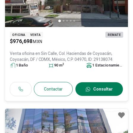
OFICINA
VENTA
REMATE
$976,698
MXN
Venta oficina en
Sin Calle, Col. Haciendas de Coyoacán,
Coyoacán
, DF / CDMX
, México
, C.P. 04970
, ID:
29138074
2
1
Baño
90
m
1
Estacionamiento
Contactar
Consultar