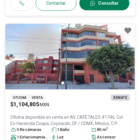
Contactar
Consultar
OFICINA
VENTA
REMATE
$1,104,805
MXN
Oficina disponible en venta en
AV. CAFETALES #1746, Col.
Ex-Hacienda Coapa,
Coyoacán
, DF / CDMX
, México
, C.P.
2
04980
3
Recámara
, ID:
29157814
s
1
Baño
80
m
1
Estacionamiento
Luz
Ascensor