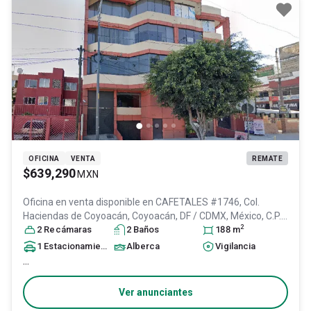
OFICINA
VENTA
REMATE
$639,290
MXN
Oficina en venta disponible en
CAFETALES #1746, Col.
Haciendas de Coyoacán,
Coyoacán
, DF / CDMX
, México
, C.P.
2
04970
2
Recámara
, ID:
30026623
s
2
Baño
s
188
m
1
Estacionamiento
Alberca
Vigilancia
...
Ver anunciantes