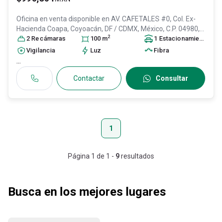
Oficina en venta disponible en
AV. CAFETALES #0, Col. Ex-
Hacienda Coapa,
Coyoacán
, DF / CDMX
, México
, C.P. 04980
,
2
ID:
29126063
2
Recámara
s
100
m
1
Estacionamiento
Vigilancia
Luz
Fibra
...
Contactar
Consultar
1
Página
1
de
1
-
9
resultados
Busca en los mejores lugares