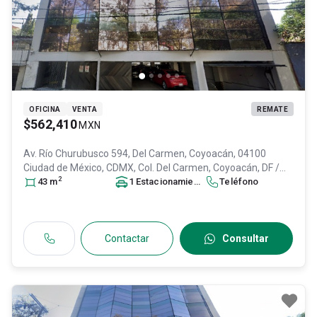
OFICINA
VENTA
REMATE
$562,410
MXN
Av. Río Churubusco 594, Del Carmen, Coyoacán, 04100
Ciudad de México, CDMX, Col. Del Carmen,
Coyoacán
, DF /
2
CDMX
43
m
, México
, C.P. 04100
1
Estacionamiento
, ID:
30585816
Teléfono
Contactar
Consultar