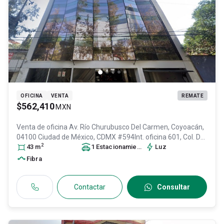
OFICINA
VENTA
REMATE
$562,410
MXN
Venta de oficina
Av. Río Churubusco Del Carmen, Coyoacán,
04100 Ciudad de México, CDMX #594Int. oficina 601, Col. Del
2
Carmen,
43
m
Coyoacán
, DF / CDMX
1
Estacionamiento
, México
, C.P. 04100
Luz
, ID:
30255516
Fibra
Contactar
Consultar