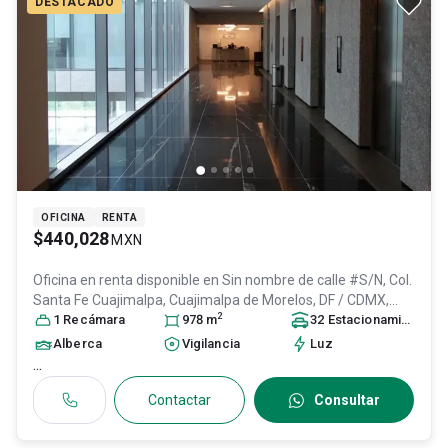
DESTACADO
OFICINA
RENTA
$440,028
MXN
Oficina en renta disponible en
Sin nombre de calle #S/N, Col.
Santa Fe Cuajimalpa,
Cuajimalpa de Morelos
, DF / CDMX
,
2
México
1
Recámara
, C.P. 05348
, ID:
31621264
978
m
32
Estacionamiento
s
Alberca
Vigilancia
Luz
...
Contactar
Consultar