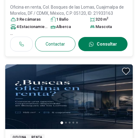
Oficina en renta,
Col. Bosques de las Lomas,
Cuajimalpa de
Morelos
, DF / CDMX
, México
, C.P. 05120
, ID:
21933163
2
3
Recámara
s
1
Baño
320
m
4
Estacionamiento
s
Alberca
Mascota
...
Contactar
Consultar
OFICINA
RENTA