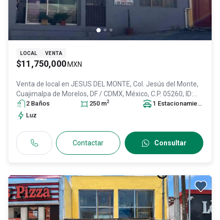
LOCAL
VENTA
$11,750,000
MXN
Venta de local en
JESUS DEL MONTE, Col. Jesús del Monte,
Cuajimalpa de Morelos
, DF / CDMX
, México
, C.P. 05260
, ID:
2
31019752
2
Baño
s
250
m
1
Estacionamiento
Luz
Contactar
Consultar