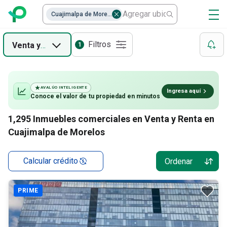
Cuajimalpa de Morelos
Filtros
Venta
y
Renta
1
AVALÚO INTELIGENTE
Ingresa aquí
Conoce el valor de
tu propiedad
en minutos
1,295
Inmuebles comerciales en Venta y Renta en
Cuajimalpa de Morelos
Calcular crédito
Ordenar
PRIME