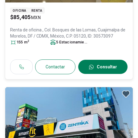
OFICINA
RENTA
$85,405
MXN
Renta de oficina
, Col. Bosques de las Lomas,
Cuajimalpa de
Morelos
, DF / CDMX
, México
, C.P. 05120
, ID:
30573097
2
155
m
5
Estacionamiento
s
Contactar
Consultar