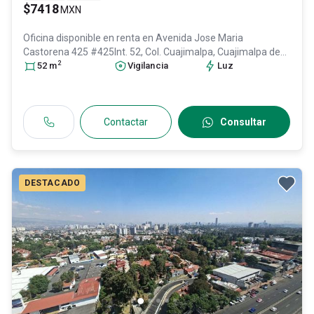
$7418
MXN
Oficina disponible en renta en
Avenida Jose Maria
Castorena 425 #425Int. 52, Col. Cuajimalpa,
Cuajimalpa de
2
Morelos
52
m
, DF / CDMX
, México
Vigilancia
, C.P. 05000
, ID:
28024805
Luz
Contactar
Consultar
DESTACADO