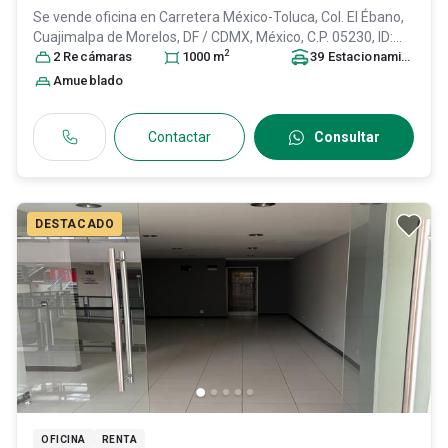
Se vende oficina en
Carretera México-Toluca, Col. El Ébano,
Cuajimalpa de Morelos
, DF / CDMX
, México
, C.P. 05230
, ID:
2
31429117
2
Recámara
s
1000
m
39
Estacionamiento
s
Amueblado
Contactar
Consultar
DESTACADO
OFICINA
RENTA