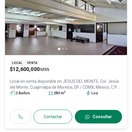
LOCAL
VENTA
$12,600,000
MXN
Local en venta disponible en
JESUS DEL MONTE, Col. Jesús
del Monte,
Cuajimalpa de Morelos
, DF / CDMX
, México
, C.P.
2
05260
2
Baño
, ID:
s
31019728
280
m
Luz
Contactar
Consultar