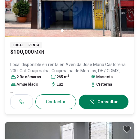
LOCAL
RENTA
$100,000
MXN
Local disponible en renta en
Avenida José María Castorena
200, Col. Cuajimalpa,
Cuajimalpa de Morelos
, DF / CDMX
,
2
México
2
Recámara
, C.P. 05000
s
, ID:
31647952
265
m
Mascota
Amueblado
Luz
Cisterna
...
Contactar
Consultar