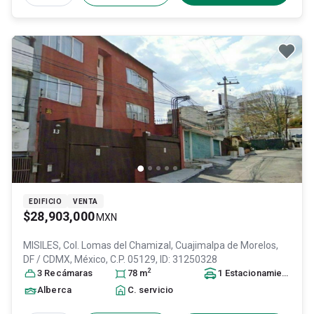
EDIFICIO
VENTA
$28,903,000
MXN
MISILES, Col. Lomas del Chamizal,
Cuajimalpa de Morelos
,
DF / CDMX
, México
, C.P. 05129
, ID:
31250328
2
3
Recámara
s
78
m
1
Estacionamiento
Alberca
C. servicio