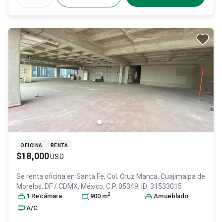
OFICINA
RENTA
$18,000
USD
Se renta oficina en
Santa Fe, Col. Cruz Manca,
Cuajimalpa de
Morelos
, DF / CDMX
, México
, C.P. 05349
, ID:
31533015
2
1
Recámara
900
m
Amueblado
A/C