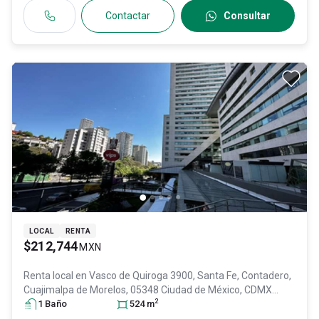
Contactar
Consultar
LOCAL
RENTA
$212,744
MXN
Renta local en
Vasco de Quiroga 3900, Santa Fe, Contadero,
Cuajimalpa de Morelos, 05348 Ciudad de México, CDMX
2
#3900, Col. Santa Fe Cuajimalpa,
1
Baño
524
m
Cuajimalpa de Morelos
, DF
/ CDMX
, México
, C.P. 05348
, ID:
31176530