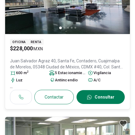
OFICINA
RENTA
$228,000
MXN
Juan Salvador Agraz 40, Santa Fe, Contadero, Cuajimalpa
de Morelos, 05348 Ciudad de México, CDMX #40, Col. Santa
2
Fe Cuajimalpa,
600
m
Cuajimalpa de Morelos
5
Estacionamiento
, DF / CDMX
s
Vigilancia
, México
,
C.P. 05348
, ID:
31491245
Luz
Antiincendio
A/C
...
Contactar
Consultar