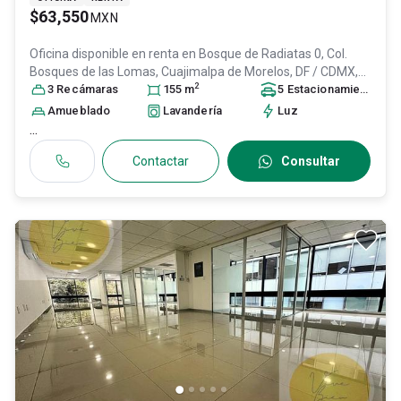
$63,550
MXN
Oficina disponible en renta en
Bosque de Radiatas 0, Col.
Bosques de las Lomas,
Cuajimalpa de Morelos
, DF / CDMX
,
2
México
3
Recámara
, C.P. 05120
s
, ID:
31625665
155
m
5
Estacionamiento
s
Amueblado
Lavandería
Luz
...
Contactar
Consultar