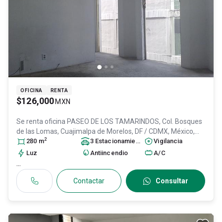
OFICINA
RENTA
$126,000
MXN
Se renta oficina
PASEO DE LOS TAMARINDOS, Col. Bosques
de las Lomas,
Cuajimalpa de Morelos
, DF / CDMX
, México
,
2
C.P. 05120
280
m
, ID:
31599948
3
Estacionamiento
s
Vigilancia
Luz
Antiincendio
A/C
...
Contactar
Consultar