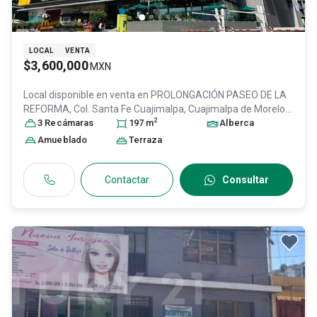
LOCAL
VENTA
$3,600,000
MXN
Local disponible en venta en
PROLONGACIÓN PASEO DE LA
REFORMA, Col. Santa Fe Cuajimalpa,
Cuajimalpa de Morelos
,
2
DF / CDMX
3
Recámara
, México
s
, C.P. 05348
197
m
, ID:
31512152
Alberca
Amueblado
Terraza
Contactar
Consultar