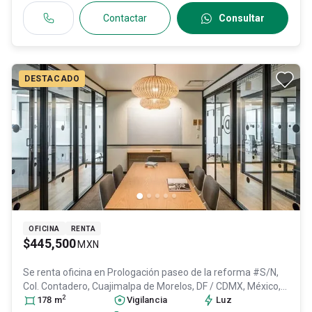
Contactar
Consultar
DESTACADO
OFICINA
RENTA
$445,500
MXN
Se renta oficina en
Prologación paseo de la reforma #S/N,
Col. Contadero,
Cuajimalpa de Morelos
, DF / CDMX
, México
,
2
C.P. 05500
178
m
, ID:
31137200
Vigilancia
Luz