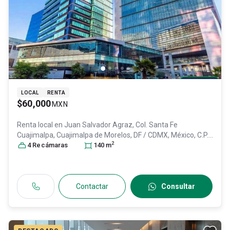
LOCAL
RENTA
$60,000
MXN
Renta local en
Juan Salvador Agraz, Col. Santa Fe
Cuajimalpa,
Cuajimalpa de Morelos
, DF / CDMX
, México
, C.P.
2
05348
4
Recámara
, ID:
31351600
s
140
m
Contactar
Consultar