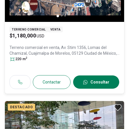
TERRENO COMERCIAL
VENTA
$1,180,000
USD
Terreno comercial en venta,
Av. Stim 1356, Lomas del
Chamizal, Cuajimalpa de Morelos, 05129 Ciudad de México,
2
CDMX #1356, Col. Lomas del Chamizal,
220
m
Cuajimalpa de
Morelos
, DF / CDMX
, México
, C.P. 05129
, ID:
31319740
Contactar
Consultar
DESTACADO