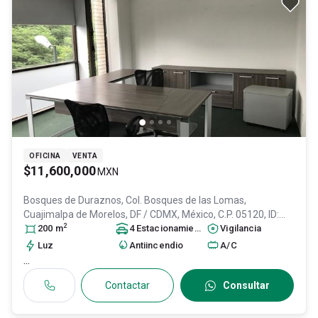
OFICINA
VENTA
$11,600,000
MXN
Bosques de Duraznos, Col. Bosques de las Lomas,
Cuajimalpa de Morelos
, DF / CDMX
, México
, C.P. 05120
, ID:
2
31599651
200
m
4
Estacionamiento
s
Vigilancia
Luz
Antiincendio
A/C
...
Contactar
Consultar