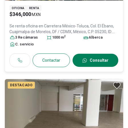
OFICINA
RENTA
$346,000
MXN
Se renta oficina en
Carretera México-Toluca, Col. El Ébano,
Cuajimalpa de Morelos
, DF / CDMX
, México
, C.P. 05230
, ID:
2
31429120
3
Recámara
s
1000
m
Alberca
C. servicio
Contactar
Consultar
DESTACADO