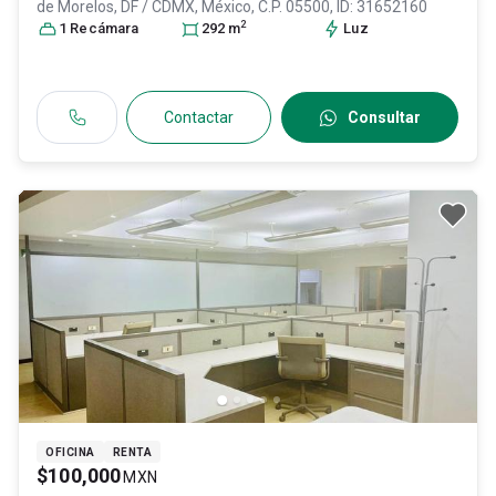
de Morelos
, DF / CDMX
, México
, C.P. 05500
, ID:
31652160
2
1
Recámara
292
m
Luz
Contactar
Consultar
OFICINA
RENTA
$100,000
MXN