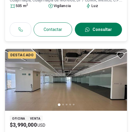
Cuajimalpa,
Cuajimalpa de Morelos
, DF / CDMX
, México
, C.P.
2
05000
505
, ID:
m
29281380
Vigilancia
Luz
Contactar
Consultar
DESTACADO
OFICINA
VENTA
$3,990,000
USD