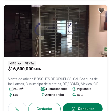
OFICINA
VENTA
$16,500,000
MXN
Venta de oficina
BOSQUES DE CIRUELOS, Col. Bosques de
las Lomas,
Cuajimalpa de Morelos
, DF / CDMX
, México
, C.P.
2
05120
250
, ID:
m
31599585
4
Estacionamiento
s
Vigilancia
Luz
Antiincendio
A/C
...
Contactar
Consultar