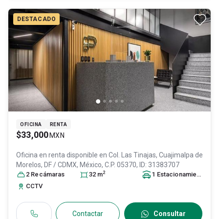
DESTACADO
OFICINA
RENTA
$33,000
MXN
Oficina en renta disponible en
Col. Las Tinajas,
Cuajimalpa de
Morelos
, DF / CDMX
, México
, C.P. 05370
, ID:
31383707
2
2
Recámara
s
32
m
1
Estacionamiento
CCTV
Contactar
Consultar