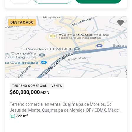
DESTACADO
TERRENO COMERCIAL
VENTA
$60,000,000
MXN
Terreno comercial en venta,
Cuajimalpa de Morelos, Col.
Jesús del Monte,
Cuajimalpa de Morelos
, DF / CDMX
, México
,
2
C.P. 05260
722
m
, ID:
31429341