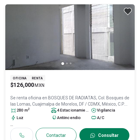
OFICINA
RENTA
$126,000
MXN
Se renta oficina en
BOSQUES DE RADIATAS, Col. Bosques de
las Lomas,
Cuajimalpa de Morelos
, DF / CDMX
, México
, C.P.
2
05120
280
, ID:
m
31625559
4
Estacionamiento
s
Vigilancia
Luz
Antiincendio
A/C
...
Contactar
Consultar