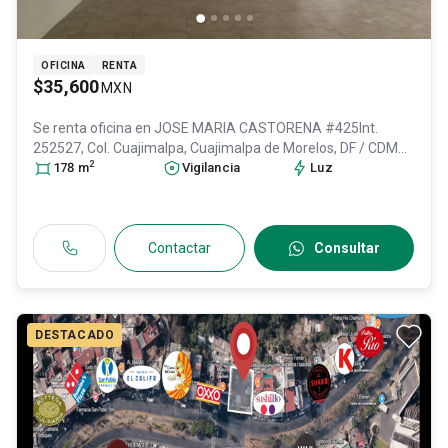
OFICINA
RENTA
$35,600
MXN
Se renta oficina en
JOSE MARIA CASTORENA #425Int.
252527, Col. Cuajimalpa,
Cuajimalpa de Morelos
, DF / CDMX
,
2
México
178
m
, C.P. 05000
, ID:
24754133
Vigilancia
Luz
Contactar
Consultar
DESTACADO