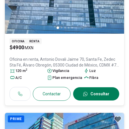
OFICINA
RENTA
$4900
MXN
Oficina en renta,
Antonio Dovali Jaime 70, Santa Fe, Zedec
Sta Fé, Álvaro Obregón, 05300 Ciudad de México, CDMX #70,
2
Col. Santa Fe Cuajimalpa,
120
m
Vigilancia
Cuajimalpa de Morelos
Luz
, DF / CDMX
,
México
, C.P. 05348
, ID:
30659651
A/C
Plan emergencia
Fibra
Contactar
Consultar
PRIME