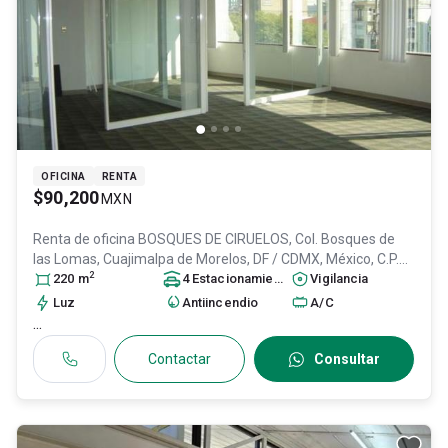
OFICINA
RENTA
$90,200
MXN
Renta de oficina
BOSQUES DE CIRUELOS, Col. Bosques de
las Lomas,
Cuajimalpa de Morelos
, DF / CDMX
, México
, C.P.
2
05120
220
, ID:
m
31599979
4
Estacionamiento
s
Vigilancia
Luz
Antiincendio
A/C
...
Contactar
Consultar