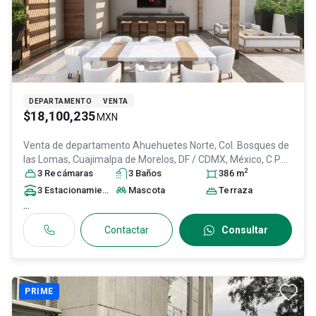
DEPARTAMENTO
VENTA
$18,100,235
MXN
Venta de departamento
Ahuehuetes Norte, Col. Bosques de
las Lomas,
Cuajimalpa de Morelos
, DF / CDMX
, México
, C.P.
2
05120
3
Recámara
, ID:
31278208
s
3
Baño
s
386
m
3
Estacionamiento
s
Mascota
Terraza
...
Contactar
Consultar
PRIME