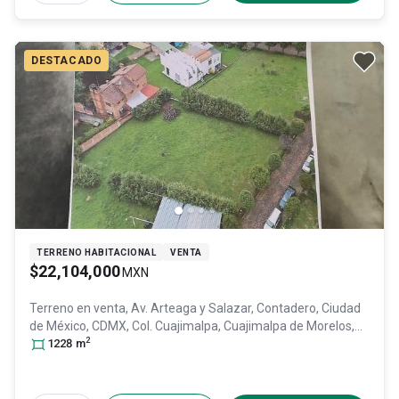
DESTACADO
TERRENO HABITACIONAL
VENTA
$22,104,000
MXN
Terreno en venta,
Av. Arteaga y Salazar, Contadero, Ciudad
de México, CDMX, Col. Cuajimalpa,
Cuajimalpa de Morelos
,
2
DF / CDMX
1228
m
, México
, C.P. 05000
, ID:
31429574