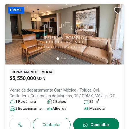
PRIME
DEPARTAMENTO
VENTA
$5,550,000
MXN
Venta de departamento
Carr. México - Toluca, Col.
Contadero,
Cuajimalpa de Morelos
, DF / CDMX
, México
, C.P.
2
05500
1
Recámara
, ID:
31116386
2
Baño
s
82
m
2
Estacionamiento
s
Alberca
Mascota
...
Contactar
Consultar