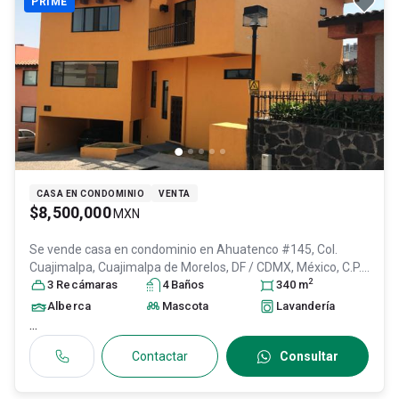
PRIME
CASA EN CONDOMINIO
VENTA
$8,500,000
MXN
Se vende casa en condominio en
Ahuatenco #145, Col.
Cuajimalpa,
Cuajimalpa de Morelos
, DF / CDMX
, México
, C.P.
2
05000
3
Recámara
, ID:
28649315
s
4
Baño
s
340
m
Alberca
Mascota
Lavandería
...
Contactar
Consultar