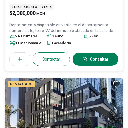
DEPARTAMENTO
VENTA
$2,380,000
MXN
Departamento disponible en venta en
el departamento
número siete, torre "A" del inmueble ubicado en la calle de
2
Coahuila número doscient, Col. Cuajimalpa,
2
Recámara
s
1
Baño
Cuajimalpa de
65
m
Morelos
, DF / CDMX
, México
, C.P. 05000
, ID:
31020128
1
Estacionamiento
Lavandería
Contactar
Consultar
DESTACADO