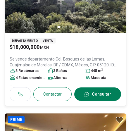
DEPARTAMENTO
VENTA
$18,000,000
MXN
Se vende departamento
Col. Bosques de las Lomas,
Cuajimalpa de Morelos
, DF / CDMX
, México
, C.P. 05120
, ID:
2
31406338
3
Recámara
s
3
Baño
s
445
m
4
Estacionamiento
s
Alberca
Mascota
...
Contactar
Consultar
PRIME