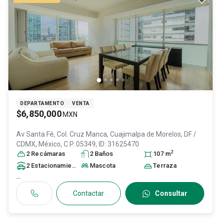
DEPARTAMENTO
VENTA
$6,850,000
MXN
Av Santa Fé, Col. Cruz Manca,
Cuajimalpa de Morelos
, DF /
CDMX
, México
, C.P. 05349
, ID:
31625470
2
2
Recámara
s
2
Baño
s
107
m
2
Estacionamiento
s
Mascota
Terraza
...
Contactar
Consultar