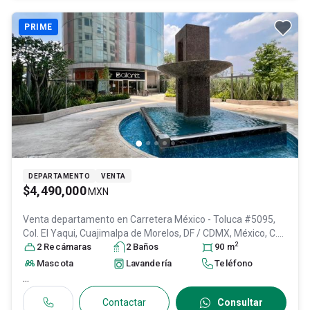
PRIME
DEPARTAMENTO
VENTA
$4,490,000
MXN
Venta departamento en
Carretera México - Toluca #5095,
Col. El Yaqui,
Cuajimalpa de Morelos
, DF / CDMX
, México
, C.P.
2
05320
2
Recámara
, ID:
31135163
s
2
Baño
s
90
m
Mascota
Lavandería
Teléfono
...
Contactar
Consultar