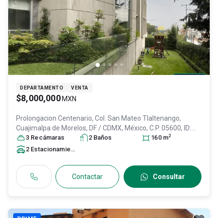
DEPARTAMENTO
VENTA
$8,000,000
MXN
Prolongacion Centenario, Col. San Mateo Tlaltenango,
Cuajimalpa de Morelos
, DF / CDMX
, México
, C.P. 05600
, ID:
2
31394173
3
Recámara
s
2
Baño
s
160
m
2
Estacionamiento
s
Contactar
Consultar