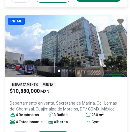
PRIME
DEPARTAMENTO
VENTA
$10,880,000
MXN
Departamento en venta,
Secretaría de Marina, Col. Lomas
del Chamizal,
Cuajimalpa de Morelos
, DF / CDMX
, México
,
2
C.P. 05129
4
Recámara
, ID:
31351698
s
3
Baño
s
280
m
4
Estacionamiento
s
Alberca
Gym
...