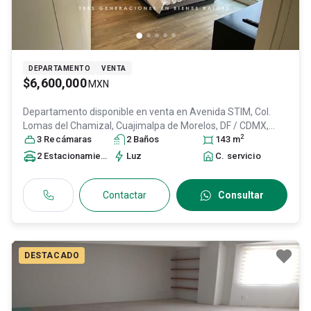
DEPARTAMENTO
VENTA
$6,600,000
MXN
Departamento disponible en venta en
Avenida STIM, Col.
Lomas del Chamizal,
Cuajimalpa de Morelos
, DF / CDMX
,
2
México
3
Recámara
, C.P. 05129
s
, ID:
29214572
2
Baño
s
143
m
2
Estacionamiento
s
Luz
C. servicio
Contactar
Consultar
DESTACADO