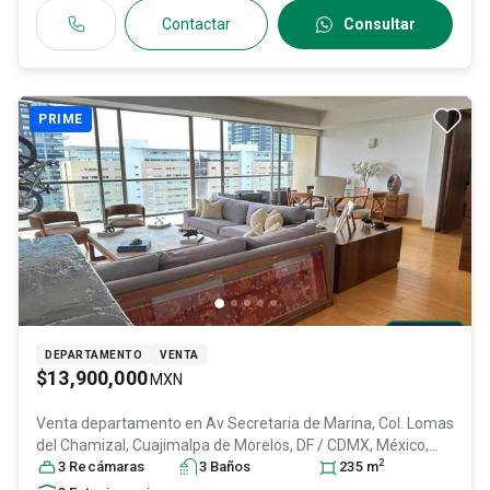
Contactar
Consultar
PRIME
DEPARTAMENTO
VENTA
$13,900,000
MXN
Venta departamento en
Av Secretaria de Marina, Col. Lomas
del Chamizal,
Cuajimalpa de Morelos
, DF / CDMX
, México
,
2
C.P. 05129
3
Recámara
, ID:
31394072
s
3
Baño
s
235
m