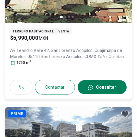
TERRENO HABITACIONAL
VENTA
$5,990,000
MXN
Av. Leandro Valle 42, San Lorenzo Acopilco, Cuajimalpa de
Morelos, 05410 San Lorenzo Acopilco, CDMX #s/n, Col. San
2
Lorenzo Acopilco,
1750
m
Cuajimalpa de Morelos
, DF / CDMX
,
México
, C.P. 05410
, ID:
30541078
Contactar
Consultar
PRIME