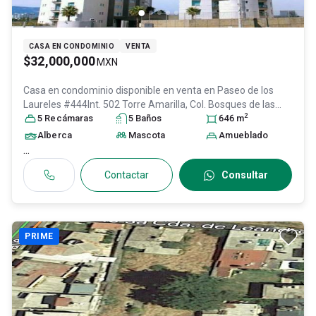
CASA EN CONDOMINIO
VENTA
$32,000,000
MXN
Casa en condominio disponible en venta en
Paseo de los
Laureles #444Int. 502 Torre Amarilla, Col. Bosques de las
2
Lomas,
5
Recámara
Cuajimalpa de Morelos
s
5
Baño
s
, DF / CDMX
, México
646
m
, C.P.
05120
, ID:
30361294
Alberca
Mascota
Amueblado
...
Contactar
Consultar
PRIME