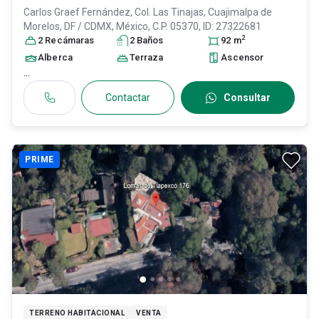
Carlos Graef Fernández, Col. Las Tinajas,
Cuajimalpa de
Morelos
, DF / CDMX
, México
, C.P. 05370
, ID:
27322681
2
2
Recámara
s
2
Baño
s
92
m
Alberca
Terraza
Ascensor
...
Contactar
Consultar
PRIME
TERRENO HABITACIONAL
VENTA