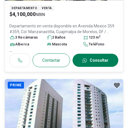
DEPARTAMENTO
VENTA
$4,100,000
MXN
Departamento en venta disponible en
Avenida Mexico 359
#359, Col. Manzanastitla,
Cuajimalpa de Morelos
, DF /
2
CDMX
3
Recámara
, México
, C.P. 05270
s
2
Baño
, ID:
28072809
s
123
m
Alberca
Mascota
Teléfono
...
Contactar
Consultar
PRIME