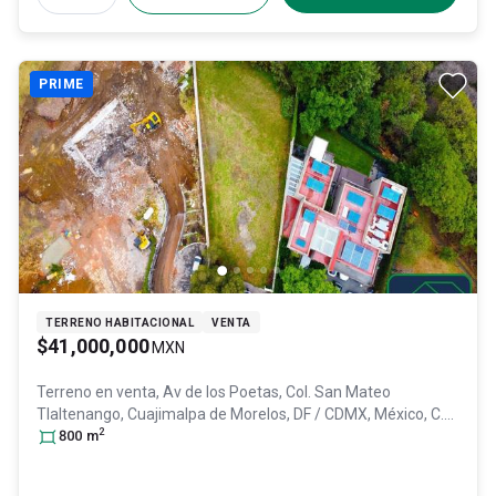
PRIME
TERRENO HABITACIONAL
VENTA
$41,000,000
MXN
Terreno en venta,
Av de los Poetas, Col. San Mateo
Tlaltenango,
Cuajimalpa de Morelos
, DF / CDMX
, México
, C.P.
2
05600
800
, ID:
m
31351588