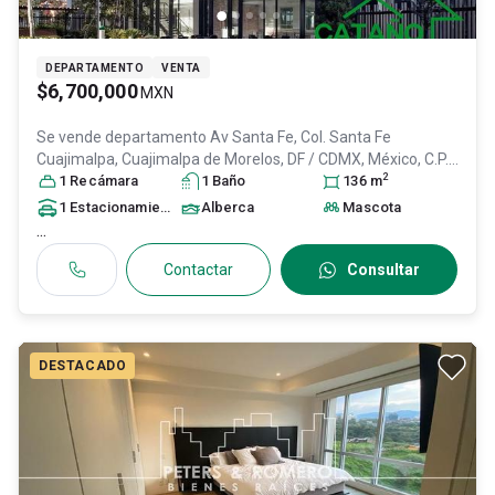
DEPARTAMENTO
VENTA
$6,700,000
MXN
Se vende departamento
Av Santa Fe, Col. Santa Fe
Cuajimalpa,
Cuajimalpa de Morelos
, DF / CDMX
, México
, C.P.
2
05348
1
Recámara
, ID:
31598577
1
Baño
136
m
1
Estacionamiento
Alberca
Mascota
...
Contactar
Consultar
DESTACADO