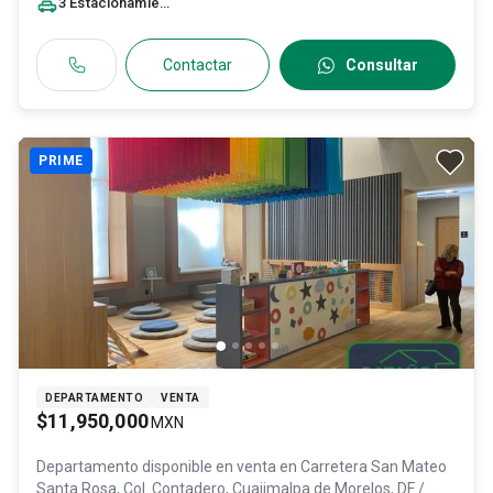
3
Estacionamiento
s
Contactar
Consultar
PRIME
DEPARTAMENTO
VENTA
$11,950,000
MXN
Departamento disponible en venta en
Carretera San Mateo
Santa Rosa, Col. Contadero,
Cuajimalpa de Morelos
, DF /