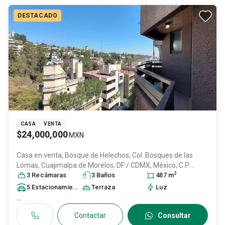
DESTACADO
CASA
VENTA
$24,000,000
MXN
Casa en venta,
Bosque de Helechos, Col. Bosques de las
Lomas,
Cuajimalpa de Morelos
, DF / CDMX
, México
, C.P.
2
05120
3
Recámara
, ID:
31621196
s
3
Baño
s
487
m
5
Estacionamiento
s
Terraza
Luz
...
Contactar
Consultar