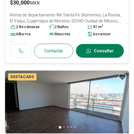
$30,000
MXN
Renta de departamento
We Santa Fe Skyhomes, La Rosita,
El Yaqui, Cuajimalpa de Morelos, 05340 Ciudad de México,
2
CDMX, Col. El Molinito,
2
Recámara
s
Cuajimalpa de Morelos
2
Baño
s
97
, DF / CDMX
m
,
México
, C.P. 05310
, ID:
31638953
Alberca
Mascota
Ascensor
...
Contactar
Consultar
DESTACADO