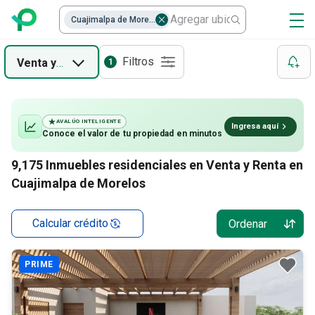
Terrenos Habitacionales
Cuajimalpa de Morelos
Casas en condominio
Filtros
Venta
y
Renta
1
Casas
AVALÚO INTELIGENTE
Ingresa aquí
Conoce el valor de
tu propiedad
en minutos
9,175
Inmuebles residenciales en Venta y Renta en
Cuajimalpa de Morelos
Calcular crédito
Ordenar
PRIME