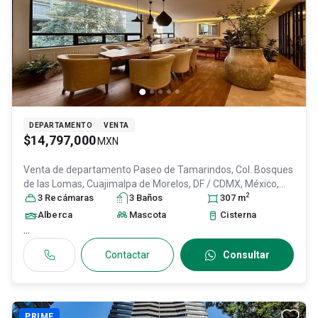
DEPARTAMENTO
VENTA
$14,797,000
MXN
Venta de departamento
Paseo de Tamarindos, Col. Bosques
de las Lomas,
Cuajimalpa de Morelos
, DF / CDMX
, México
,
2
C.P. 05120
3
Recámara
, ID:
31041781
s
3
Baño
s
307
m
Alberca
Mascota
Cisterna
...
Contactar
Consultar
PRIME