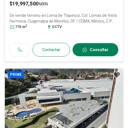
$19,997,500
MXN
Se vende terreno en
Loma de Tlapexco, Col. Lomas de Vista
Hermosa,
Cuajimalpa de Morelos
, DF / CDMX
, México
, C.P.
2
05100
770
, ID:
m
31304100
CCTV
Contactar
Consultar
PRIME