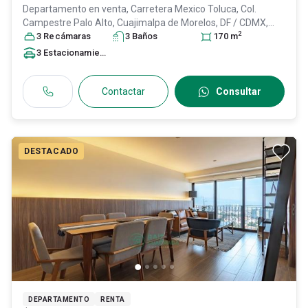
Departamento en venta,
Carretera Mexico Toluca, Col.
Campestre Palo Alto,
Cuajimalpa de Morelos
, DF / CDMX
,
2
México
3
Recámara
, C.P. 05119
s
, ID:
31394160
3
Baño
s
170
m
3
Estacionamiento
s
Contactar
Consultar
DESTACADO
DEPARTAMENTO
RENTA