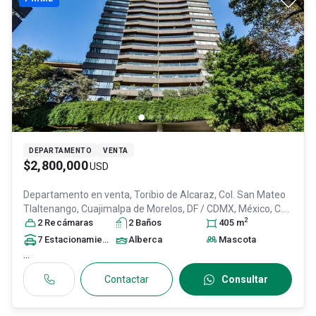
DEPARTAMENTO
VENTA
$2,800,000
USD
Departamento en venta,
Toribio de Alcaraz, Col. San Mateo
Tlaltenango,
Cuajimalpa de Morelos
, DF / CDMX
, México
, C.P.
2
05600
2
Recámara
, ID:
31508800
s
2
Baño
s
405
m
7
Estacionamiento
s
Alberca
Mascota
...
Contactar
Consultar