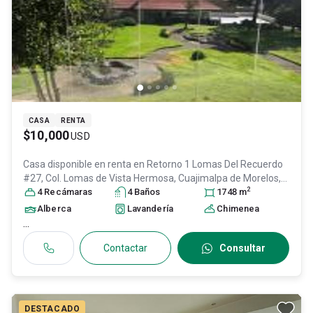
CASA
RENTA
$10,000
USD
Casa disponible en renta en
Retorno 1 Lomas Del Recuerdo
#27, Col. Lomas de Vista Hermosa,
Cuajimalpa de Morelos
,
2
DF / CDMX
4
Recámara
, México
s
, C.P. 05100
4
Baño
, ID:
s
5814495
1748
m
Alberca
Lavandería
Chimenea
...
Contactar
Consultar
DESTACADO