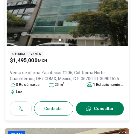
OFICINA
VENTA
$1,495,000
MXN
Venta de oficina
Zacatecas #206, Col. Roma Norte,
Cuauhtémoc
, DF / CDMX
, México
, C.P. 06700
, ID:
30901525
2
3
Recámara
s
25
m
1
Estacionamiento
Luz
Contactar
Consultar