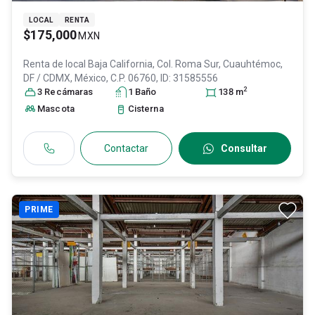
LOCAL
RENTA
$175,000
MXN
Renta de local
Baja California, Col. Roma Sur,
Cuauhtémoc
,
DF / CDMX
, México
, C.P. 06760
, ID:
31585556
2
3
Recámara
s
1
Baño
138
m
Mascota
Cisterna
Contactar
Consultar
PRIME