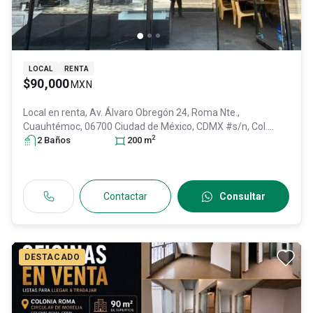
LOCAL
RENTA
$90,000
MXN
Local en renta,
Av. Álvaro Obregón 24, Roma Nte.,
Cuauhtémoc, 06700 Ciudad de México, CDMX #s/n, Col.
2
Roma Norte,
2
Baño
s
Cuauhtémoc
200
, DF / CDMX
m
, México
, C.P. 06700
, ID:
31606685
Contactar
Consultar
DESTACADO