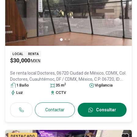
LOCAL
RENTA
$30,000
MXN
Se renta local
Doctores, 06720 Ciudad de México, CDMX, Col.
Doctores,
Cuauhtémoc
, DF / CDMX
, México
, C.P. 06720
, ID:
2
31602369
1
Baño
35
m
Vigilancia
Luz
CCTV
Contactar
Consultar
DESTACADO