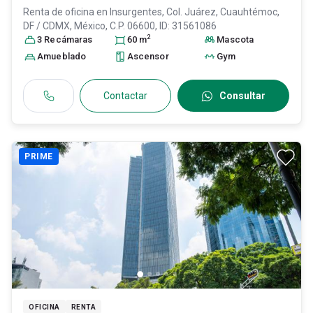
Renta de oficina en
Insurgentes, Col. Juárez,
Cuauhtémoc
,
DF / CDMX
, México
, C.P. 06600
, ID:
31561086
2
3
Recámara
s
60
m
Mascota
Amueblado
Ascensor
Gym
Contactar
Consultar
PRIME
OFICINA
RENTA