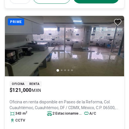
PRIME
OFICINA
RENTA
$121,000
MXN
Oficina en renta disponible en
Paseo de la Reforma, Col.
Cuauhtémoc,
Cuauhtémoc
, DF / CDMX
, México
, C.P. 06500
,
2
ID:
31447952
343
m
2
Estacionamiento
s
A/C
CCTV