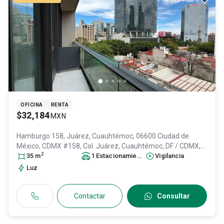
OFICINA
RENTA
$32,184
MXN
Hamburgo 158, Juárez, Cuauhtémoc, 06600 Ciudad de
México, CDMX #158, Col. Juárez,
Cuauhtémoc
, DF / CDMX
,
2
México
35
m
, C.P. 06600
, ID:
31528365
1
Estacionamiento
Vigilancia
Luz
Contactar
Consultar