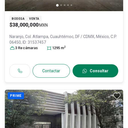
BODEGA
VENTA
$38,000,000
MXN
Naranjo, Col. Atlampa,
Cuauhtémoc
, DF / CDMX
, México
, C.P.
06450
, ID:
31537457
2
3
Recámara
s
1295
m
Contactar
Consultar
PRIME