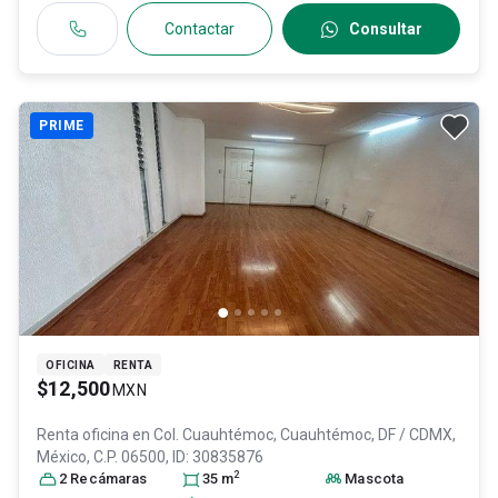
Contactar
Consultar
PRIME
OFICINA
RENTA
$12,500
MXN
Renta oficina en
Col. Cuauhtémoc,
Cuauhtémoc
, DF / CDMX
,
México
, C.P. 06500
, ID:
30835876
2
2
Recámara
s
35
m
Mascota