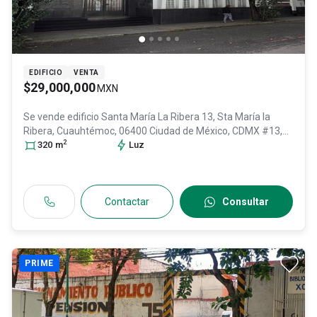
EDIFICIO
VENTA
$29,000,000
MXN
Se vende edificio
Santa María La Ribera 13, Sta María la
Ribera, Cuauhtémoc, 06400 Ciudad de México, CDMX #13,
2
Col. Santa Maria La Ribera,
320
m
Luz
Cuauhtémoc
, DF / CDMX
, México
,
C.P. 06400
, ID:
30517607
Contactar
Consultar
PRIME