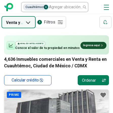
Cuauhtémoc
Filtros
Venta
y
Renta
1
AVALÚO INTELIGENTE
Ingresa aquí
Conoce el valor de
tu propiedad
en minutos
4,636
Inmuebles comerciales en Venta y Renta en
Cuauhtémoc, Ciudad de México / CDMX
Calcular crédito
Ordenar
PRIME