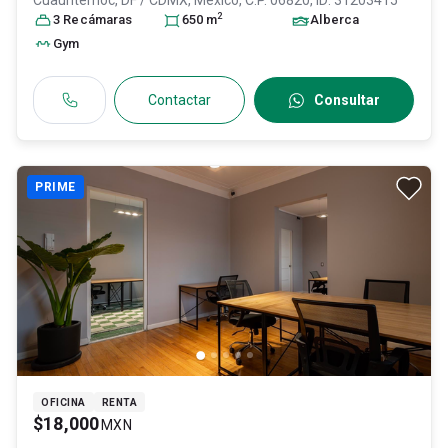
Cuauhtémoc
, DF / CDMX
, México
, C.P. 06820
, ID:
31203415
2
3
Recámara
s
650
m
Alberca
Gym
Contactar
Consultar
PRIME
OFICINA
RENTA
$18,000
MXN