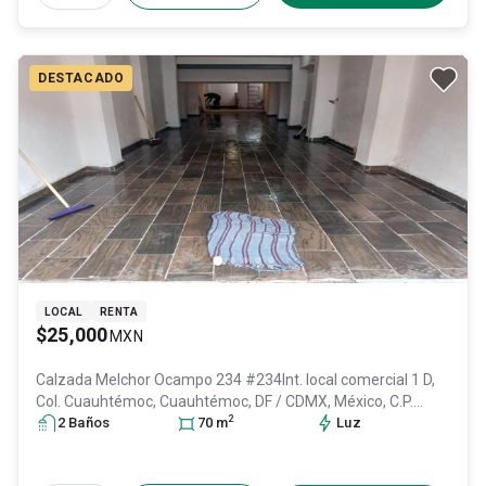
DESTACADO
LOCAL
RENTA
$25,000
MXN
Calzada Melchor Ocampo 234 #234Int. local comercial 1 D,
Col. Cuauhtémoc,
Cuauhtémoc
, DF / CDMX
, México
, C.P.
2
06500
2
Baño
, ID:
s
28822807
70
m
Luz