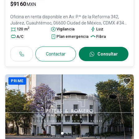
$9160
MXN
Oficina en renta disponible en
Av. P.º de la Reforma 342,
Juárez, Cuauhtémoc, 06600 Ciudad de México, CDMX #342,
2
Col. Juárez,
120
m
Cuauhtémoc
Vigilancia
, DF / CDMX
, México
Luz
, C.P. 06600
, ID:
30662718
A/C
Plan emergencia
Fibra
Contactar
Consultar
PRIME