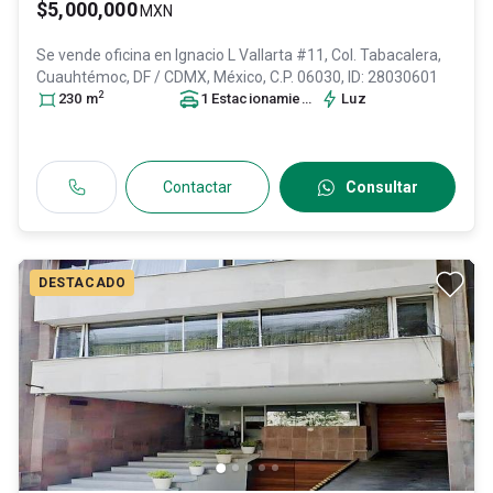
$5,000,000
MXN
Se vende oficina en
Ignacio L Vallarta #11, Col. Tabacalera,
Cuauhtémoc
, DF / CDMX
, México
, C.P. 06030
, ID:
28030601
2
230
m
1
Estacionamiento
Luz
Contactar
Consultar
DESTACADO