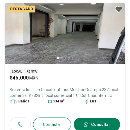
DESTACADO
LOCAL
RENTA
$45,000
MXN
Se renta local en
Circuito Interior Melchor Ocampo 232 local
comercial #232Int. local comercial 1 C, Col. Cuauhtémoc,
2
Cuauhtémoc
3
Baño
s
, DF / CDMX
134
, México
m
, C.P. 06500
, ID:
Luz
28644137
Contactar
Consultar