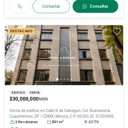
Contactar
Consultar
DESTACADO
EDIFICIO
VENTA
$30,000,000
MXN
Venta de edificio en
Calle B de Sahagun, Col. Buenavista,
Cuauhtémoc
, DF / CDMX
, México
, C.P. 06350
, ID:
31203406
2
3
Recámara
s
801
m
CCTV