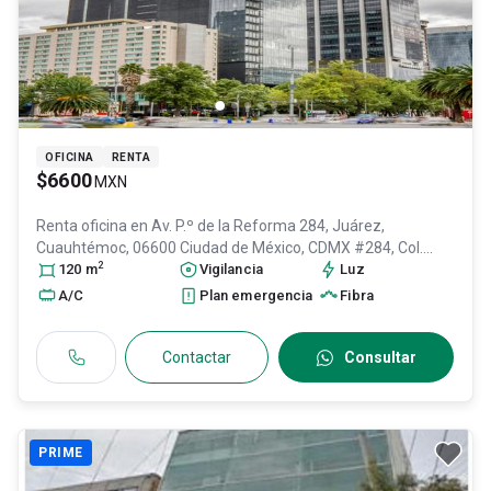
OFICINA
RENTA
$6600
MXN
Renta oficina en
Av. P.º de la Reforma 284, Juárez,
Cuauhtémoc, 06600 Ciudad de México, CDMX #284, Col.
2
Juárez,
120
m
Cuauhtémoc
, DF / CDMX
Vigilancia
, México
, C.P. 06600
Luz
, ID:
30662724
A/C
Plan emergencia
Fibra
Contactar
Consultar
PRIME