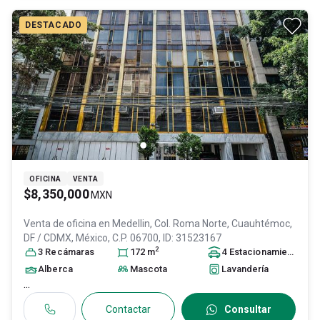
DESTACADO
OFICINA
VENTA
$8,350,000
MXN
Venta de oficina en
Medellin, Col. Roma Norte,
Cuauhtémoc
,
DF / CDMX
, México
, C.P. 06700
, ID:
31523167
2
3
Recámara
s
172
m
4
Estacionamiento
s
Alberca
Mascota
Lavandería
...
Contactar
Consultar