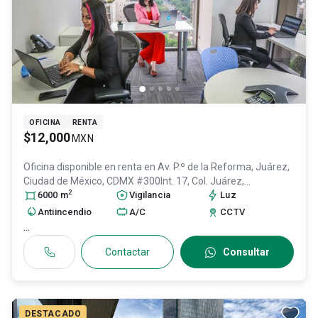
OFICINA
RENTA
$12,000
MXN
Oficina disponible en renta en
Av. P.º de la Reforma, Juárez,
Ciudad de México, CDMX #300Int. 17, Col. Juárez,
2
Cuauhtémoc
6000
m
, DF / CDMX
Vigilancia
, México
, C.P. 06600
, ID:
Luz
31013795
Antiincendio
A/C
CCTV
...
Contactar
Consultar
DESTACADO