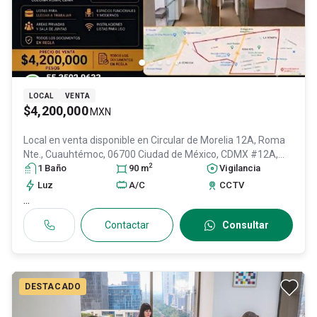
LOCAL
VENTA
$4,200,000
MXN
Local en venta disponible en
Circular de Morelia 12A, Roma
Nte., Cuauhtémoc, 06700 Ciudad de México, CDMX #12A,
2
Col. Roma Norte,
1
Baño
Cuauhtémoc
90
m
, DF / CDMX
, México
Vigilancia
, C.P.
06700
, ID:
31592979
Luz
A/C
CCTV
...
Contactar
Consultar
DESTACADO