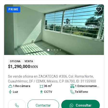
PRIME
OFICINA
VENTA
$1,290,000
MXN
Se vende oficina en
ZACATECAS #306, Col. Roma Norte,
Cuauhtémoc
, DF / CDMX
, México
, C.P. 06700
, ID:
31155900
2
1
Recámara
36
m
1
Estacionamiento
Luz
CCTV
Teléfono
Contactar
Consultar