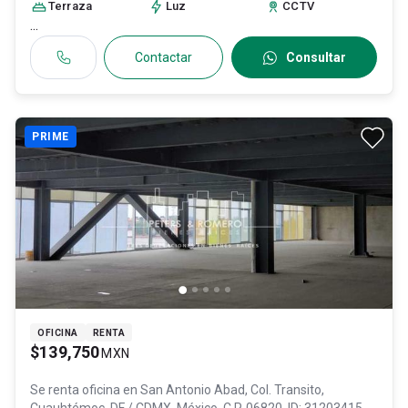
Terraza
Luz
CCTV
...
Contactar
Consultar
PRIME
OFICINA
RENTA
$139,750
MXN
Se renta oficina en
San Antonio Abad, Col. Transito,