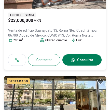
EDIFICIO
VENTA
$23,000,000
MXN
Venta de edificio
Guanajuato 13, Roma Nte., Cuauhtémoc,
06700 Ciudad de México, CDMX #13, Col. Roma Norte,
2
Cuauhtémoc
700
m
, DF / CDMX
9
, México
Estacionamiento
, C.P. 06700
s
, ID:
Luz
30458609
Contactar
Consultar
DESTACADO