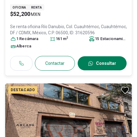
OFICINA
RENTA
$52,200
MXN
Se renta oficina
Río Danubio, Col. Cuauhtémoc,
Cuauhtémoc
,
DF / CDMX
, México
, C.P. 06500
, ID:
31620596
2
1
Recámara
161
m
15
Estacionamiento
s
Alberca
Contactar
Consultar
DESTACADO