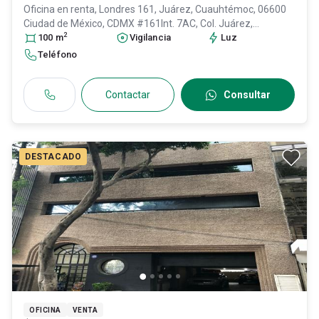
Oficina en renta,
Londres 161, Juárez, Cuauhtémoc, 06600
Ciudad de México, CDMX #161Int. 7AC, Col. Juárez,
2
Cuauhtémoc
100
m
, DF / CDMX
Vigilancia
, México
, C.P. 06600
, ID:
Luz
31085270
Teléfono
Contactar
Consultar
DESTACADO
OFICINA
VENTA