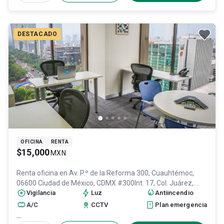
DESTACADO
OFICINA
RENTA
$15,000
MXN
Renta oficina en
Av. P.º de la Reforma 300, Cuauhtémoc,
06600 Ciudad de México, CDMX #300Int. 17, Col. Juárez,
Cuauhtémoc
Vigilancia
, DF / CDMX
Luz
, México
, C.P. 06600
, ID:
Antiincendio
31014118
A/C
CCTV
Plan emergencia
...