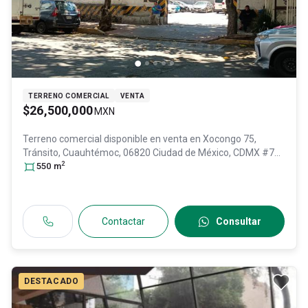
TERRENO COMERCIAL
VENTA
$26,500,000
MXN
Terreno comercial disponible en venta en
Xocongo 75,
Tránsito, Cuauhtémoc, 06820 Ciudad de México, CDMX #75,
2
Col. Transito,
550
m
Cuauhtémoc
, DF / CDMX
, México
, C.P. 06820
, ID:
31463555
Contactar
Consultar
DESTACADO