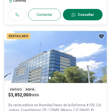
Cisterna
Contactar
Consultar
DESTACADO
EDIFICIO
RENTA
$3,852,000
MXN
Se renta edificio en
Avenida Paseo de la Reforma #100, Col.
Juárez,
Cuauhtémoc
, DF / CDMX
, México
, C.P. 06600
, ID: