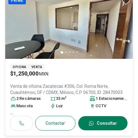
PRIME
OFICINA
VENTA
$1,250,000
MXN
Venta de oficina
Zacatecas #306, Col. Roma Norte,
Cuauhtémoc
, DF / CDMX
, México
, C.P. 06700
, ID:
28470003
2
2
Recámara
s
33
m
1
Estacionamiento
Mascota
Luz
CCTV
...
Contactar
Consultar