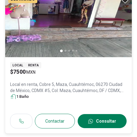
LOCAL
RENTA
$7500
MXN
Local en renta,
Cobre 5, Maza, Cuauhtémoc, 06270 Ciudad
de México, CDMX #5, Col. Maza,
Cuauhtémoc
, DF / CDMX
,
México
1
Baño
, C.P. 06270
, ID:
31603225
Contactar
Consultar