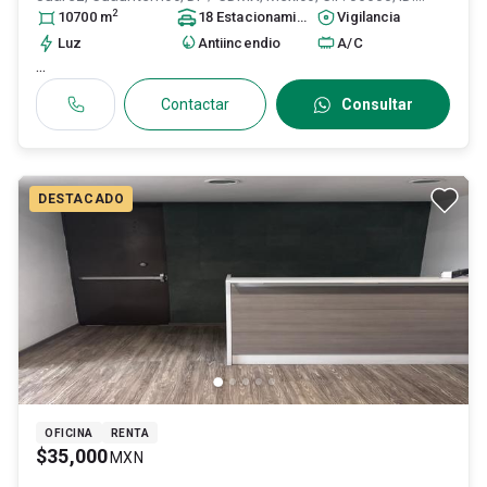
2
31060746
10700
m
18
Estacionamiento
s
Vigilancia
Luz
Antiincendio
A/C
...
Contactar
Consultar
DESTACADO
OFICINA
RENTA
$35,000
MXN