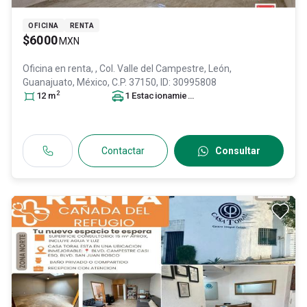
OFICINA
RENTA
$6000
MXN
Oficina en renta,
, Col. Valle del Campestre,
León
,
Guanajuato
, México
, C.P. 37150
, ID:
30995808
2
12
m
1
Estacionamiento
Contactar
Consultar