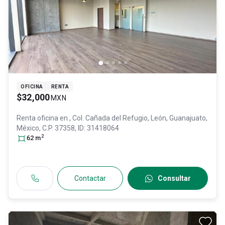
OFICINA
RENTA
$32,000
MXN
Renta oficina en
, Col. Cañada del Refugio,
León
, Guanajuato
,
México
, C.P. 37358
, ID:
31418064
2
62
m
Contactar
Consultar