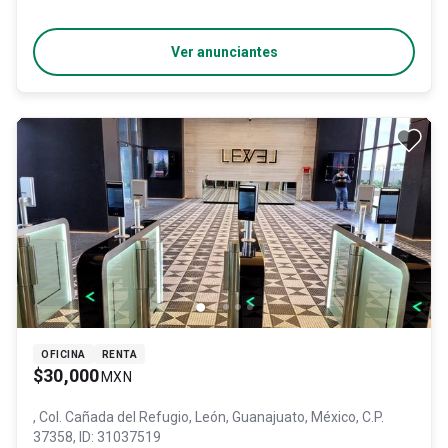
Ver anunciantes
OFICINA
RENTA
$30,000
MXN
, Col. Cañada del Refugio,
León
, Guanajuato
, México
, C.P.
37358
, ID:
31037519