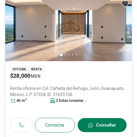
OFICINA
RENTA
$28,000
MXN
Renta oficina en
Col. Cañada del Refugio,
León
, Guanajuato
,
México
, C.P. 37358
, ID:
31605106
2
45
m
2
Estacionamiento
s
Contactar
Consultar