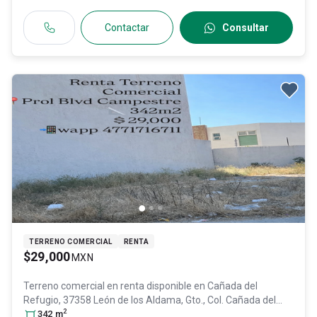
Contactar
Consultar
TERRENO COMERCIAL
RENTA
$29,000
MXN
Terreno comercial en renta disponible en
Cañada del
Refugio, 37358 León de los Aldama, Gto., Col. Cañada del
2
Refugio,
342
m
León
, Guanajuato
, México
, C.P. 37358
, ID:
30759884