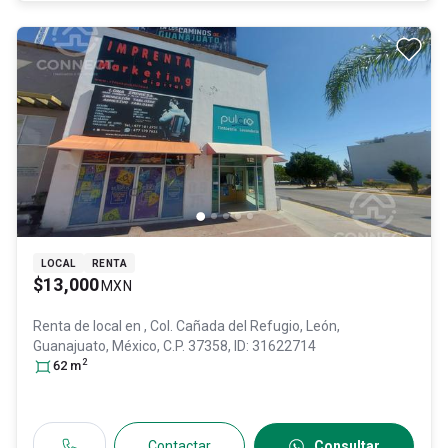
LOCAL
RENTA
$13,000
MXN
Renta de local en
, Col. Cañada del Refugio,
León
,
Guanajuato
, México
, C.P. 37358
, ID:
31622714
2
62
m
Contactar
Consultar