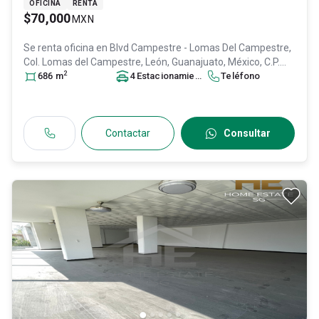
OFICINA
RENTA
$70,000
MXN
Se renta oficina en
Blvd Campestre - Lomas Del Campestre,
Col. Lomas del Campestre,
León
, Guanajuato
, México
, C.P.
2
37150
686
, ID:
m
29686955
4
Estacionamiento
s
Teléfono
Contactar
Consultar