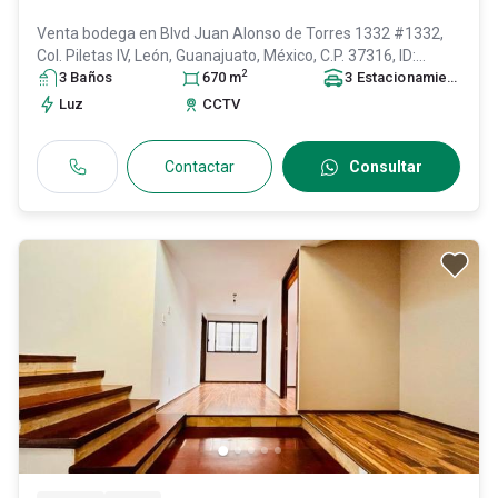
Venta bodega en
Blvd Juan Alonso de Torres 1332 #1332,
Col. Piletas IV,
León
, Guanajuato
, México
, C.P. 37316
, ID:
2
28294951
3
Baño
s
670
m
3
Estacionamiento
s
Luz
CCTV
Contactar
Consultar