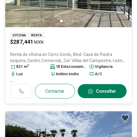
OFICINA
RENTA
$287,441
MXN
Renta de oficina en
Cerro Gordo, Blvd. Casa de Piedra
esquina, Centro Comercial,, Col. Villas del Campestre,
León
,
2
Guanajuato
821
m
, México
, C.P. 37129
18
Estacionamiento
, ID:
29261520
s
Vigilancia
Luz
Antiincendio
A/C
...
Contactar
Consultar