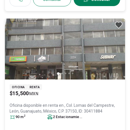
OFICINA
RENTA
$15,500
MXN
Oficina disponible en renta en
, Col. Lomas del Campestre,
León
, Guanajuato
, México
, C.P. 37150
, ID:
30411884
2
90
m
2
Estacionamiento
s