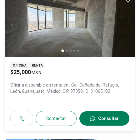
OFICINA
RENTA
$25,000
MXN
Oficina disponible en renta en
, Col. Cañada del Refugio,
León
, Guanajuato
, México
, C.P. 37358
, ID:
31065182
Contactar
Consultar