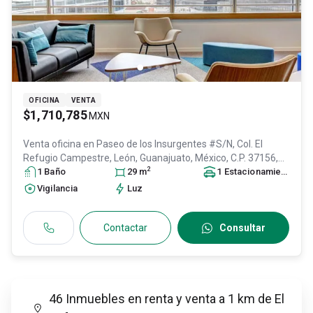
OFICINA
VENTA
$1,710,785
MXN
Venta oficina en
Paseo de los Insurgentes #S/N, Col. El
Refugio Campestre,
León
, Guanajuato
, México
, C.P. 37156
,
2
ID:
30565190
1
Baño
29
m
1
Estacionamiento
Vigilancia
Luz
Contactar
Consultar
46 Inmuebles en renta y venta a 1 km de El