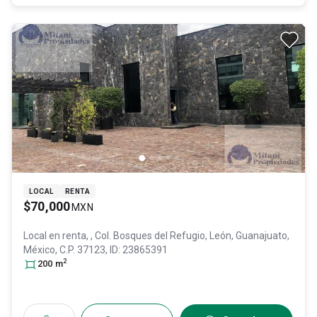
LOCAL
RENTA
$70,000
MXN
Local en renta,
, Col. Bosques del Refugio,
León
, Guanajuato
,
México
, C.P. 37123
, ID:
23865391
2
200
m