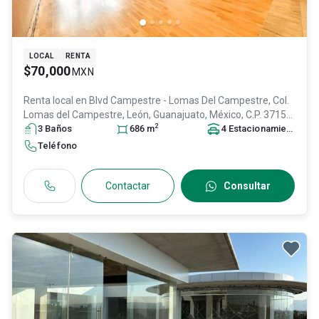
LOCAL
RENTA
$70,000
MXN
Renta local en
Blvd Campestre - Lomas Del Campestre, Col.
Lomas del Campestre,
León
, Guanajuato
, México
, C.P. 37150
,
2
ID:
29686983
3
Baño
s
686
m
4
Estacionamiento
s
Teléfono
Contactar
Consultar