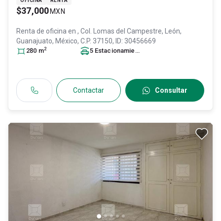
OFICINA
RENTA
$37,000
MXN
Renta de oficina en
, Col. Lomas del Campestre,
León
,
Guanajuato
, México
, C.P. 37150
, ID:
30456669
2
280
m
5
Estacionamiento
s
Contactar
Consultar