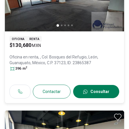
OFICINA
RENTA
$130,680
MXN
Oficina en renta,
, Col. Bosques del Refugio,
León
,
Guanajuato
, México
, C.P. 37123
, ID:
23865387
2
396
m
Contactar
Consultar