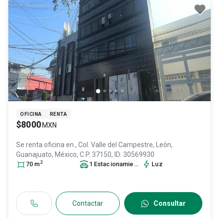
OFICINA
RENTA
$8000
MXN
Se renta oficina en
, Col. Valle del Campestre,
León
,
Guanajuato
, México
, C.P. 37150
, ID:
30569930
2
70
m
1
Estacionamiento
Luz
Contactar
Consultar