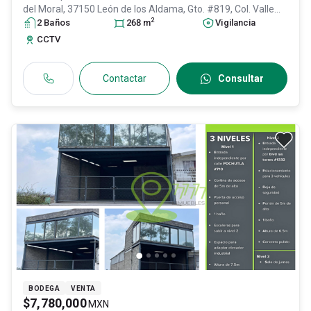
del Moral, 37150 León de los Aldama, Gto. #819, Col. Valle
2
del Campestre,
2
Baño
s
León
, Guanajuato
268
m
, México
, C.P. 37150
Vigilancia
, ID:
30291203
CCTV
Contactar
Consultar
BODEGA
VENTA
$7,780,000
MXN