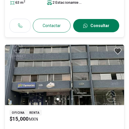
2
63
m
2
Estacionamiento
s
Contactar
Consultar
OFICINA
RENTA
$15,000
MXN