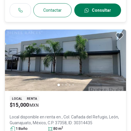
Contactar
Consultar
LOCAL
RENTA
$15,000
MXN
Local disponible en renta en
, Col. Cañada del Refugio,
León
,
Guanajuato
, México
, C.P. 37358
, ID:
30314435
2
1
Baño
80
m