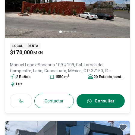
LOCAL
RENTA
$170,000
MXN
Manuel Lopez Sanabria 109 #109, Col. Lomas del
Campestre,
León
, Guanajuato
, México
, C.P. 37150
, ID:
2
27432774
2
Baño
s
1550
m
20
Estacionamiento
s
Luz
Contactar
Consultar