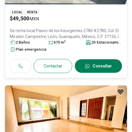
LOCAL
RENTA
$49,500
MXN
Se renta local
Paseo de los Insurgentes 2780 #2780, Col. El
Mirador Campestre,
León
, Guanajuato
, México
, C.P. 37156
, ID:
2
29914817
2
Baño
s
670
m
20
Estacionamiento
s
Plan emergencia
Contactar
Consultar