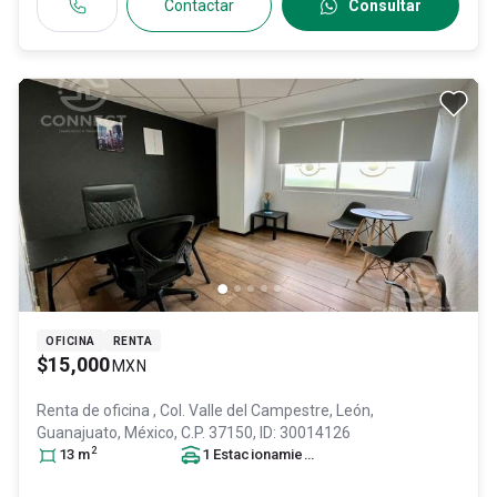
Contactar
Consultar
OFICINA
RENTA
$15,000
MXN
Renta de oficina
, Col. Valle del Campestre,
León
,
Guanajuato
, México
, C.P. 37150
, ID:
30014126
2
13
m
1
Estacionamiento