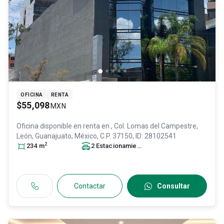
OFICINA
RENTA
$55,098
MXN
Oficina disponible en renta en
, Col. Lomas del Campestre,
León
, Guanajuato
, México
, C.P. 37150
, ID:
28102541
2
234
m
2
Estacionamiento
s
Contactar
Consultar