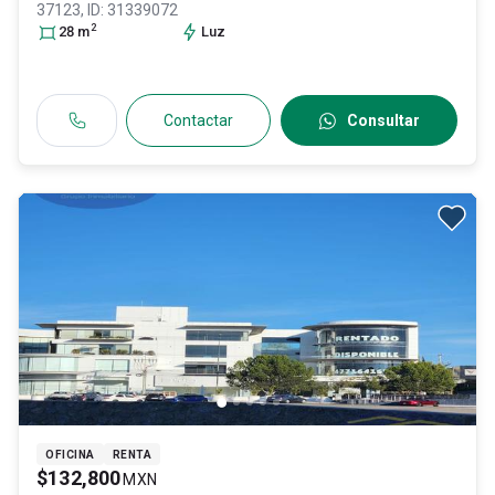
37123
, ID:
31339072
2
28
m
Luz
Contactar
Consultar
OFICINA
RENTA
$132,800
MXN