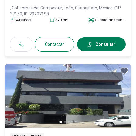
, Col. Lomas del Campestre,
León
, Guanajuato
, México
, C.P.
37150
, ID:
29207198
2
4
Baño
s
320
m
7
Estacionamiento
s
Contactar
Consultar