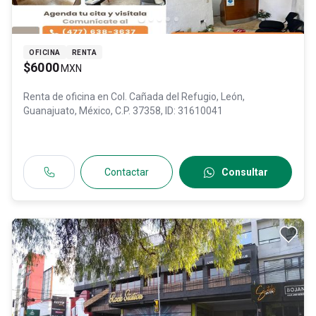
OFICINA
RENTA
$6000
MXN
Renta de oficina en
Col. Cañada del Refugio,
León
,
Guanajuato
, México
, C.P. 37358
, ID:
31610041
Contactar
Consultar