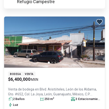
Refugio Campestre
BODEGA
VENTA
$6,400,000
MXN
Venta de bodega en
Blvd. Aristóteles, León de los Aldama,
Gto. #652, Col. La Joya,
León
, Guanajuato
, México
, C.P.
2
37358
2
Baño
, ID:
s
31496172
250
m
3
Estacionamiento
s
Luz