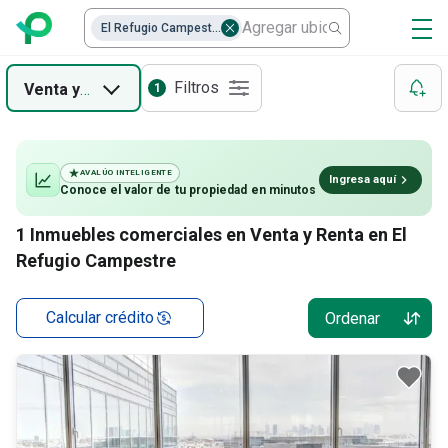
El Refugio Campestre
Filtros
Venta
y
Renta
1
AVALÚO INTELIGENTE
Ingresa aquí
Conoce el valor de
tu propiedad
en minutos
1
Inmuebles comerciales en Venta y Renta en El
Refugio Campestre
Calcular crédito
Ordenar