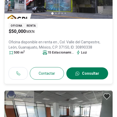
OFICINA
RENTA
$50,000
MXN
Oficina disponible en renta en
, Col. Valle del Campestre,
León
, Guanajuato
, México
, C.P. 37150
, ID:
30890338
2
500
m
15
Estacionamiento
s
Luz
Contactar
Consultar