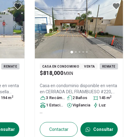
REMATE
CASA EN CONDOMINIO
VENTA
REMATE
$818,000
MXN
e en venta
Casa en condominio disponible en venta
sella
en
CERRADA DEL FRAMBUESO #220,
2
2
o León
194
m
,
Col. Cerradas de Lindavista,
3
Recámara
s
2
Baño
s
Guadalupe
145
m
,
72
Nuevo León
, México
, C.P. 67125
, ID:
1
Estacionamiento
Vigilancia
Luz
29170725
...
nsultar
Contactar
Consultar