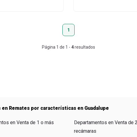
1
Página
1
de
1
-
4
resultados
 en Remates por características en Guadalupe
tos en Venta de 1 o más
Departamentos en Venta de 
recámaras