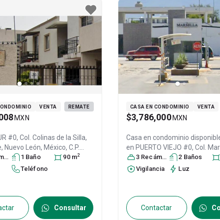
CONDOMINIO
VENTA
REMATE
CASA EN CONDOMINIO
VENTA
008
$3,786,000
MXN
MXN
 #0, Col. Colinas de la Silla,
Casa en condominio disponibl
e
, Nuevo León
, México
, C.P.
en
PUERTO VIEJO #0, Col. Mar
2
ra
27818835
s
1
Baño
90
m
Residencial,
3
Recámara
Guadalupe
s
2
Baño
, Nuev
s
México
, C.P. 67168
, ID:
302335
Teléfono
Vigilancia
Luz
actar
Consultar
Contactar
Co