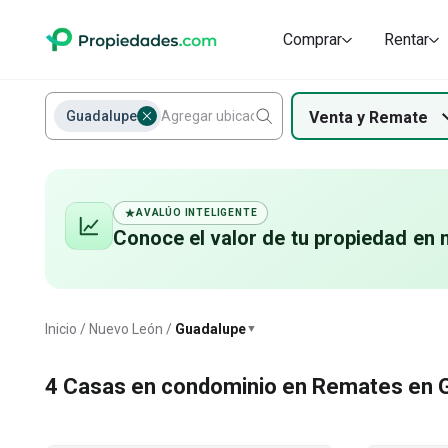
Terrenos Habitacionales
Casas en con
Comprar
Rentar
Guadalupe
Venta
y
Remate
AVALÚO INTELIGENTE
Conoce el valor de
tu propiedad
en 
Guadalupe
Inicio
Nuevo León
Guadalupe
▼
4
Casas en condominio en Remates en 