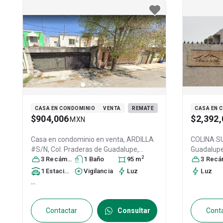
CASA EN CONDOMINIO
VENTA
REMATE
CASA EN 
$904,006
$2,392,
MXN
Casa en condominio en venta,
ARDILLA
COLINA SUR
#S/N, Col. Praderas de Guadalupe,
Guadalup
2
Guadalupe
3
Recámara
, Nuevo León
s
1
Baño
, México
95
, C.P.
m
67182
3
Recáma
, ID:
67203
, ID:
29142217
1
Estacionamiento
Vigilancia
Luz
Luz
...
Contactar
Consultar
Cont