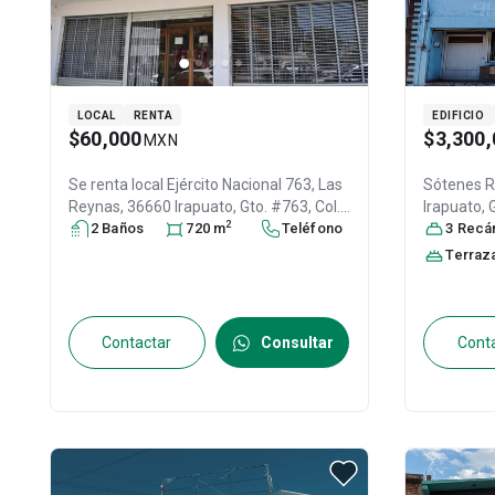
LOCAL
RENTA
EDIFICIO
$60,000
$3,300,
MXN
Se renta local
Ejército Nacional 763, Las
Sótenes R
Reynas, 36660 Irapuato, Gto. #763, Col.
Irapuato
,
2
Las Rosas,
2
Baño
s
Irapuato
720
, Guanajuato
m
Teléfono
,
36530
3
Recáma
, ID:
México
, C.P. 36660
, ID:
31098879
Terraz
Contactar
Consultar
Cont