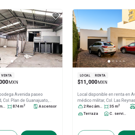
VENTA
LOCAL
RENTA
000
$11,000
MXN
MXN
 bodega
Avenida paseo
Local disponible en renta en
Av
d, Col. Plan de Guanajuato,
médico militar, Col. Las Reyna
2
2
ra
 Guanajuato
874
m
, México
, C.P.
Ascensor
Guanajuato
2
Recámara
, México
s
35
m
, C.P. 3666
31430614
31515214
Terraza
C. servicio