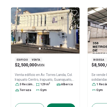
EDIFICIO
VENTA
BODEGA
$2,500,000
$8,500,
MXN
Venta edificio en
Av. Torres Landa, Col.
Se vende
Irapuato Centro,
Irapuato
, Guanajuato
,
solidarida
2
México
3
Recámara
, C.P. 36500
s
129
, ID:
m
31503136
Alberca
Irapuato
1
Recáma
,
36510
, ID:
Terraza
Gym
Gym