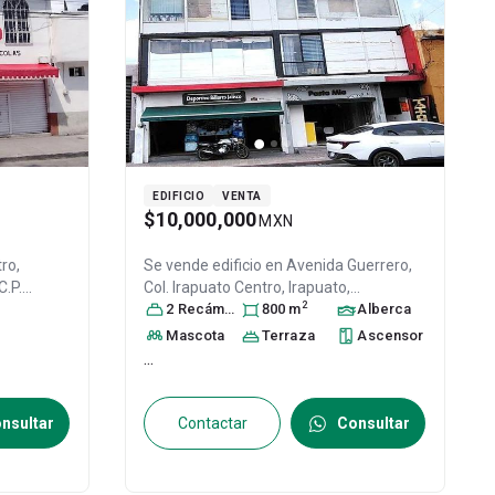
EDIFICIO
VENTA
$10,000,000
MXN
ro,
Se vende edificio en
Avenida Guerrero,
 C.P.
Col. Irapuato Centro,
Irapuato
,
2
Guanajuato
2
Recámara
, México
s
800
, C.P. 36500
m
Alberca
, ID:
31483509
Mascota
Terraza
Ascensor
...
nsultar
Contactar
Consultar