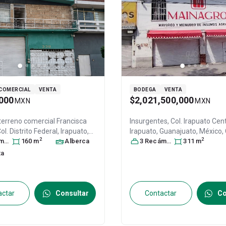
COMERCIAL
VENTA
BODEGA
VENTA
000
$2,021,500,000
MXN
MXN
terreno comercial
Francisca
Insurgentes, Col. Irapuato Cent
ol. Distrito Federal,
Irapuato
,
Irapuato
, Guanajuato
, México
,
2
2
to
ra
, México
s
160
, C.P. 36560
m
Alberca
, ID:
36500
3
Recámara
, ID:
31428964
s
311
m
ta
actar
Consultar
Contactar
Co