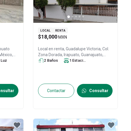
LOCAL
RENTA
$18,000
MXN
Local en renta,
Guadalupe Victoria, Col.
 México
,
Zona Dorada,
Irapuato
, Guanajuato
,
Luz
México
2
Baño
, C.P. 36660
s
1
, ID:
Estacionamiento
31620556
nsultar
Contactar
Consultar