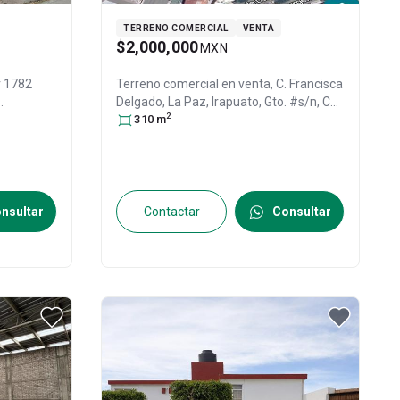
TERRENO COMERCIAL
VENTA
$2,000,000
MXN
 1782
Terreno comercial en venta,
C. Francisca
Delgado, La Paz, Irapuato, Gto. #s/n, Col.
2
0
, ID:
La Paz,
310
m
Irapuato
, Guanajuato
, México
,
C.P. 36560
, ID:
30531343
nsultar
Contactar
Consultar