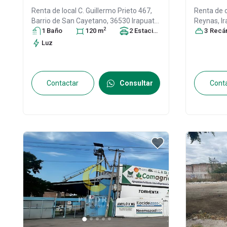
Renta de local
C. Guillermo Prieto 467,
Renta de 
Barrio de San Cayetano, 36530 Irapuato,
Reynas,
I
2
Gto. #291, Col. Álvaro Obregón,
1
Baño
120
m
2
Irapuato
Estacionamiento
,
s
C.P. 3666
3
Recáma
Guanajuato
, México
, C.P. 36530
, ID:
Luz
31423679
Contactar
Consultar
Cont