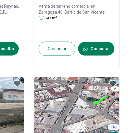
Las Reynas,
Venta de terreno comercial en
 C.P.
Zaragoza 48, Barrio de San Vicente,
2
36588 Irapuato, Gto. #48, Col.
347
m
Santiaguito,
Irapuato
, Guanajuato
,
México
, C.P. 36588
, ID:
30291165
nsultar
Contactar
Consultar