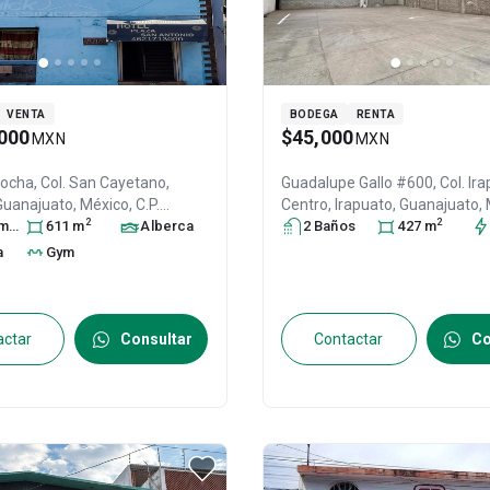
VENTA
BODEGA
RENTA
000
$45,000
MXN
MXN
ocha, Col. San Cayetano,
Guadalupe Gallo #600, Col. Irapuato
 Guanajuato
, México
, C.P.
Centro,
Irapuato
, Guanajuato
,
2
2
ra
31590708
s
611
m
Alberca
C.P. 36500
2
Baño
s
, ID:
31000970
427
m
a
Gym
actar
Consultar
Contactar
Co