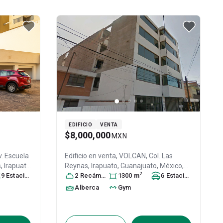
EDIFICIO
VENTA
$8,000,000
MXN
. Escuela
Edificio en venta,
VOLCAN, Col. Las
s,
Irapuato
,
Reynas,
Irapuato
, Guanajuato
, México
,
2
0
9
, ID:
Estacionamiento
s
C.P. 36660
2
Recámara
, ID:
26949436
s
1300
m
6
Estacionamiento
s
Alberca
Gym