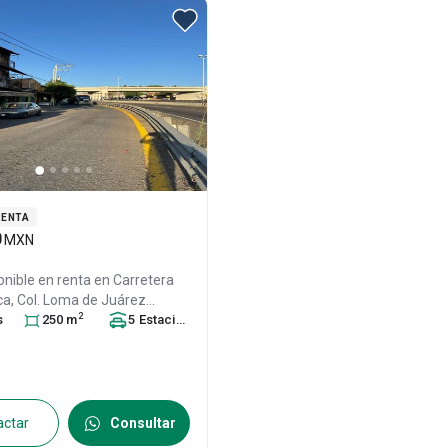
RENTA
0
MXN
onible en renta en
Carretera
a, Col. Loma de Juárez
2
 Mateo),
s
250
Irapuato
m
, Guanajuato
5
Estacionamiento
,
s
.P. 36821
, ID:
31167079
actar
Consultar