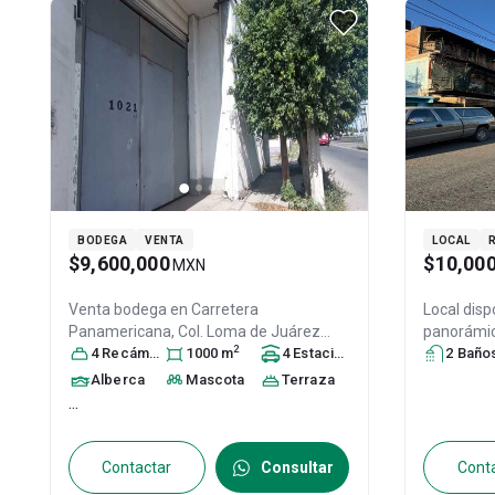
BODEGA
VENTA
LOCAL
$9,600,000
$10,00
MXN
Venta bodega en
Carretera
Local disp
Panamericana, Col. Loma de Juárez
panorámic
2
(Hermano Mateo),
4
Recámara
s
1000
Irapuato
m
, Guanajuato
4
Estacionamiento
,
s
(Hermano
2
Baño
México
, C.P. 36821
, ID:
31167076
México
, C
Alberca
Mascota
Terraza
...
Contactar
Consultar
Cont