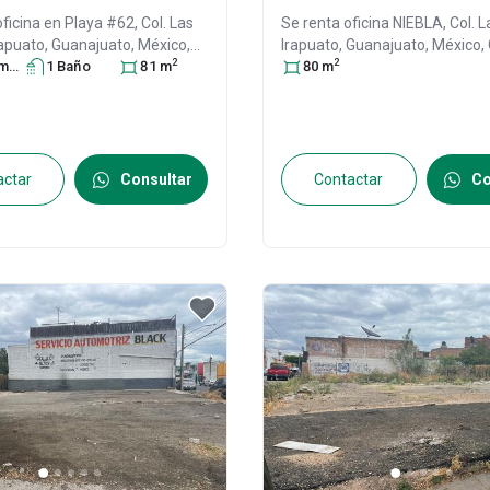
oficina en
Playa #62, Col. Las
Se renta oficina
NIEBLA, Col. 
rapuato
, Guanajuato
, México
,
Irapuato
, Guanajuato
, México
,
2
2
0
ra
, ID:
31534824
s
1
Baño
81
m
36660
80
m
, ID:
31196725
actar
Consultar
Contactar
Co