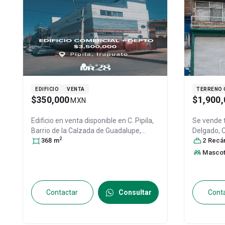
EDIFICIO
VENTA
TERRENO 
$350,000
$1,900,
MXN
Edificio en venta disponible en
C. Pipila,
Se vende 
Barrio de la Calzada de Guadalupe,
Delgado, C
2
Irapuato, Gto., Col. Irapuato Centro,
368
m
Guanajua
2
Recáma
Irapuato
, Guanajuato
, México
, C.P.
31428760
Masco
36500
, ID:
31108021
Contactar
Consultar
Cont