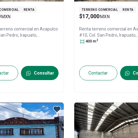
COMERCIAL
RENTA
TERRENO COMERCIAL
RENTA
0
$17,000
MXN
MXN
terreno comercial en
Acapulco
Renta terreno comercial en
Av
 San Pedro,
Irapuato
,
#10, Col. San Pedro,
Irapuato
,
2
to
, México
, C.P. 36520
, ID:
Guanajuato
400
m
, México
, C.P. 3652
30834659
actar
Consultar
Contactar
Co