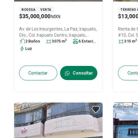
BODEGA
VENTA
TERRENO 
$35,000,000
$13,00
MXN
Av. de Los Insurgentes, La Paz, Irapuato,
Renta de 
Gto., Col. Irapuato Centro,
Irapuato
,
#10, Col.
2
2
Guanajuato
2
Baño
s
, México
3075
, C.P. 36500
m
6
, ID:
Estacionamiento
s
Guanajua
315
m
30693469
30834654
Luz
Contactar
Consultar
Cont