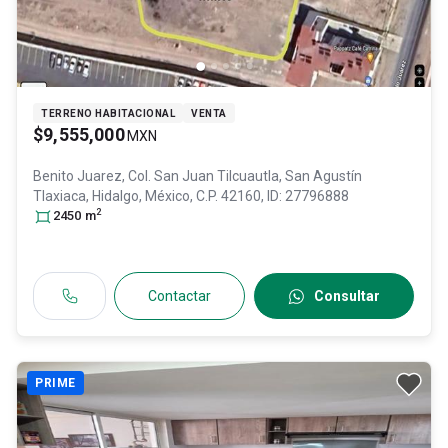
TERRENO HABITACIONAL
VENTA
$9,555,000
MXN
Benito Juarez, Col. San Juan Tilcuautla,
San Agustín
Tlaxiaca
, Hidalgo
, México
, C.P. 42160
, ID:
27796888
2
2450
m
Contactar
Consultar
PRIME