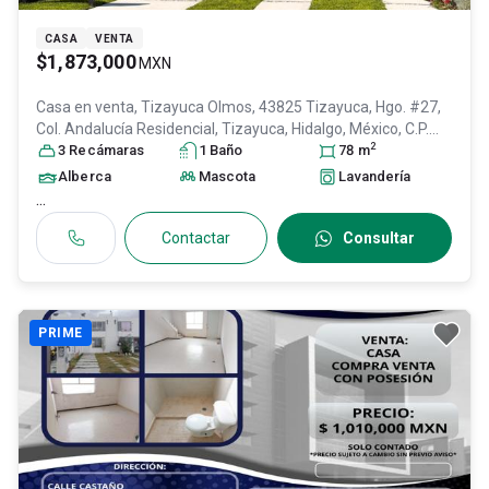
CASA
VENTA
$1,873,000
MXN
Casa en venta,
Tizayuca Olmos, 43825 Tizayuca, Hgo. #27,
Col. Andalucía Residencial,
Tizayuca
, Hidalgo
, México
, C.P.
2
43825
3
Recámara
, ID:
28823237
s
1
Baño
78
m
Alberca
Mascota
Lavandería
...
Contactar
Consultar
PRIME