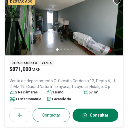
DESTACADO
DEPARTAMENTO
VENTA
$871,000
MXN
Venta de departamento
C. Circuito Gardenia 12, Depto 4, Lt
2, Mz 19, Ciudad Natura Tizayuca, Tizayuca, Hidalgo, C.p
2
43816., Col. Fuentes de Tizayuca,
2
Recámara
s
1
Baño
Tizayuca
, Hidalgo
67
m
, México
,
C.P. 43816
, ID:
30697247
1
Estacionamiento
Lavandería
Contactar
Consultar