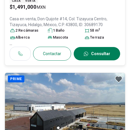
CASA
VENTA
$1,491,000
MXN
Casa en venta,
Don Quijote #14, Col. Tizayuca Centro,
Tizayuca
, Hidalgo
, México
, C.P. 43800
, ID:
30689170
2
2
Recámara
s
1
Baño
58
m
Alberca
Mascota
Terraza
...
Contactar
Consultar
PRIME