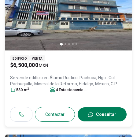
EDIFICIO
VENTA
$6,500,000
MXN
Se vende edificio en
Álamo Rustico, Pachuca, Hgo., Col.
Pachuquilla,
Mineral de la Reforma
, Hidalgo
, México
, C.P.
2
42180
580
, ID:
m
31638813
4
Estacionamiento
s
Contactar
Consultar