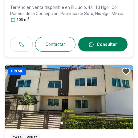
Terreno en venta disponible en
El Júdio, 42113 Hgo., Col.
Paseos de la Concepción,
Pachuca de Soto
, Hidalgo
, México
,
2
C.P. 42113
105
m
, ID:
31091501
Contactar
Consultar
PRIME
CASA
VENTA