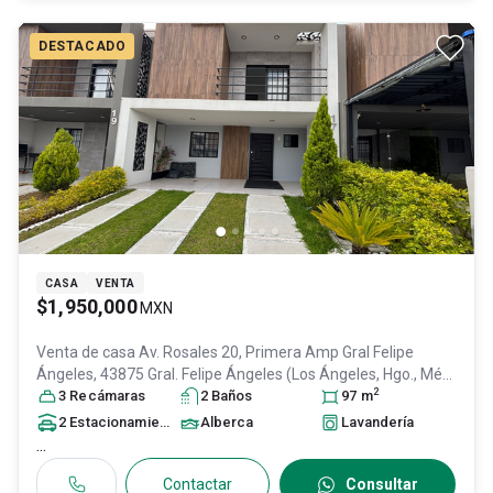
DESTACADO
CASA
VENTA
$1,950,000
MXN
Venta de casa
Av. Rosales 20, Primera Amp Gral Felipe
Ángeles, 43875 Gral. Felipe Ángeles (Los Ángeles, Hgo., Méxi,
2
Col. Olmos,
3
Recámara
Tizayuca
s
, Hidalgo
2
Baño
, México
s
, C.P. 43825
97
m
, ID:
31581277
2
Estacionamiento
s
Alberca
Lavandería
...
Contactar
Consultar