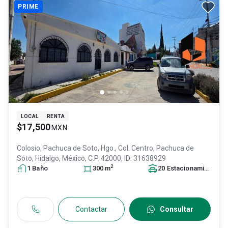
PRIME
LOCAL
RENTA
$17,500
MXN
Colosio, Pachuca de Soto, Hgo., Col. Centro,
Pachuca de
Soto
, Hidalgo
, México
, C.P. 42000
, ID:
31638929
2
1
Baño
300
m
20
Estacionamiento
s
Contactar
Consultar