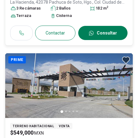
La Hacienda, 42078 Pachuca de Soto, Hgo., Col. Ciudad de
2
los Niños,
3
Recámara
Pachuca de Soto
s
2
Baño
, Hidalgo
s
, México
, C.P. 42078
182
m
, ID:
31646973
Terraza
Cisterna
Contactar
Consultar
PRIME
TERRENO HABITACIONAL
VENTA
$549,000
MXN