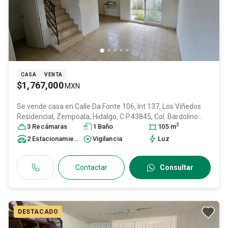
CASA
VENTA
$1,767,000
MXN
Se vende casa en
Calle Da Fonte 106, Int 137, Los Viñedos
Residencial, Zempoala, Hidalgo, C.P.43845, Col. Bardolino
2
Residencial,
3
Recámara
Zempoala
s
, Hidalgo
1
Baño
, México
, C.P. 43845
105
m
, ID:
30154053
2
Estacionamiento
s
Vigilancia
Luz
Contactar
Consultar
DESTACADO