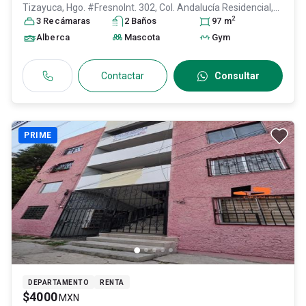
Tizayuca, Hgo. #FresnoInt. 302, Col. Andalucía Residencial,
2
Tizayuca
3
Recámara
, Hidalgo
s
, México
2
Baño
, C.P. 43825
s
, ID:
28823200
97
m
Alberca
Mascota
Gym
Contactar
Consultar
PRIME
DEPARTAMENTO
RENTA
$4000
MXN