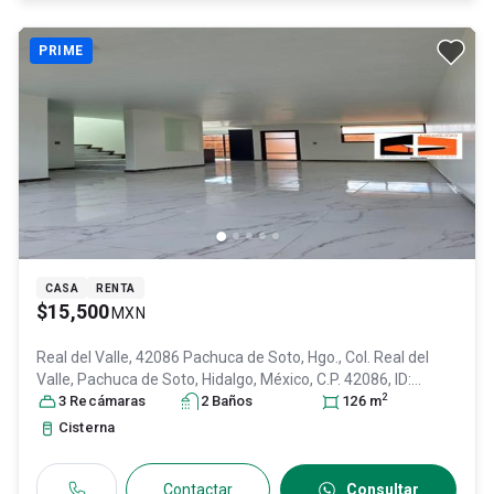
PRIME
CASA
RENTA
$15,500
MXN
Real del Valle, 42086 Pachuca de Soto, Hgo., Col. Real del
Valle,
Pachuca de Soto
, Hidalgo
, México
, C.P. 42086
, ID:
2
31647052
3
Recámara
s
2
Baño
s
126
m
Cisterna
Contactar
Consultar