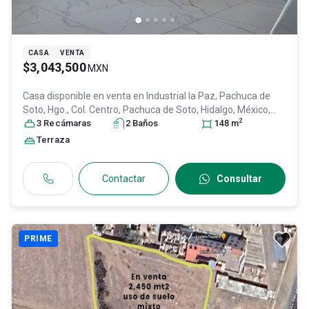
CASA
VENTA
$3,043,500
MXN
Casa disponible en venta en
Industrial la Paz, Pachuca de
Soto, Hgo., Col. Centro,
Pachuca de Soto
, Hidalgo
, México
,
2
C.P. 42000
3
Recámara
, ID:
31647000
s
2
Baño
s
148
m
Terraza
Contactar
Consultar
PRIME