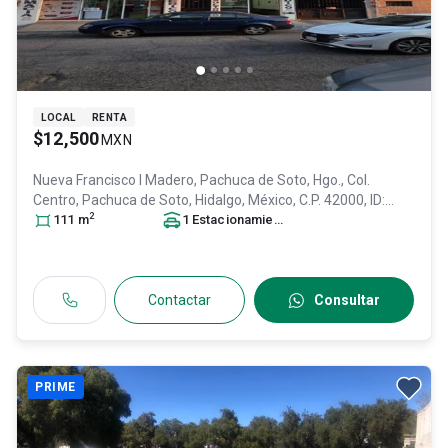
LOCAL
RENTA
$12,500
MXN
Nueva Francisco I Madero, Pachuca de Soto, Hgo., Col.
Centro,
Pachuca de Soto
, Hidalgo
, México
, C.P. 42000
, ID:
2
31638942
111
m
1
Estacionamiento
Contactar
Consultar
PRIME