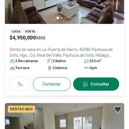
CASA
VENTA
$4,950,000
MXN
Venta de casa en
La, Puerta de Hierro, 42086 Pachuca de
Soto, Hgo., Col. Real del Valle,
Pachuca de Soto
, Hidalgo
,
2
México
3
Recámara
, C.P. 42086
s
, ID:
31612818
2
Baño
s
322
m
Terraza
Cisterna
Gym
Contactar
Consultar
DESTACADO