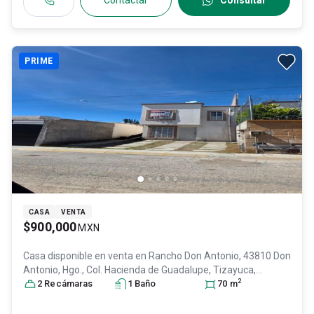
Contactar
Consultar
PRIME
CASA
VENTA
$900,000
MXN
Casa disponible en venta en
Rancho Don Antonio, 43810 Don
Antonio, Hgo., Col. Hacienda de Guadalupe,
Tizayuca
,
2
Hidalgo
2
Recámara
, México
s
, C.P. 43810
1
Baño
, ID:
31638883
70
m