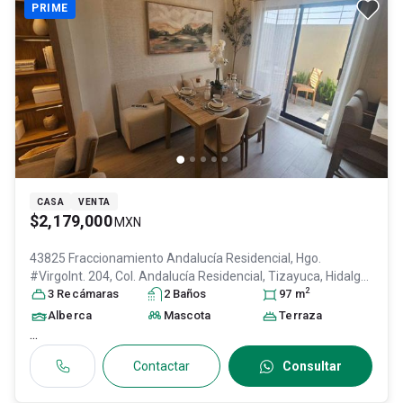
PRIME
CASA
VENTA
$2,179,000
MXN
43825 Fraccionamiento Andalucía Residencial, Hgo.
#VirgoInt. 204, Col. Andalucía Residencial,
Tizayuca
, Hidalgo
,
2
México
3
Recámara
, C.P. 43825
s
, ID:
29975556
2
Baño
s
97
m
Alberca
Mascota
Terraza
...
Contactar
Consultar