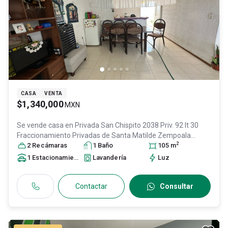
CASA
VENTA
$1,340,000
MXN
Se vende casa en
Privada San Chispito 2038 Priv. 92 lt 30
Fraccionamiento Privadas de Santa Matilde Zempoala
2
Hidalgo, Col. Privadas Santa Matílde,
2
Recámara
s
1
Baño
Zempoala
105
, Hidalgo
m
,
México
, C.P. 43845
, ID:
30078302
1
Estacionamiento
Lavandería
Luz
Contactar
Consultar