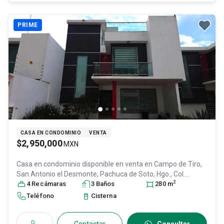
PRIME
CASA EN CONDOMINIO
VENTA
$2,950,000
MXN
Casa en condominio disponible en venta en
Campo de Tiro,
San Antonio el Desmonte, Pachuca de Soto, Hgo., Col.
2
Centro,
4
Recámara
Pachuca de Soto
s
3
, Hidalgo
Baño
s
, México
, C.P. 42000
280
m
, ID:
31578995
Teléfono
Cisterna