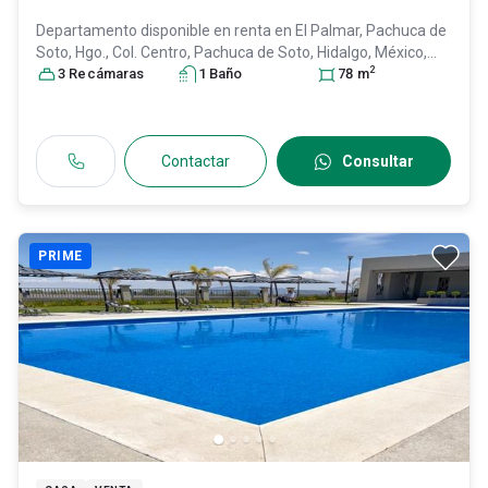
Departamento disponible en renta en
El Palmar, Pachuca de
Soto, Hgo., Col. Centro,
Pachuca de Soto
, Hidalgo
, México
,
2
C.P. 42000
3
Recámara
, ID:
31638842
s
1
Baño
78
m
Contactar
Consultar
PRIME