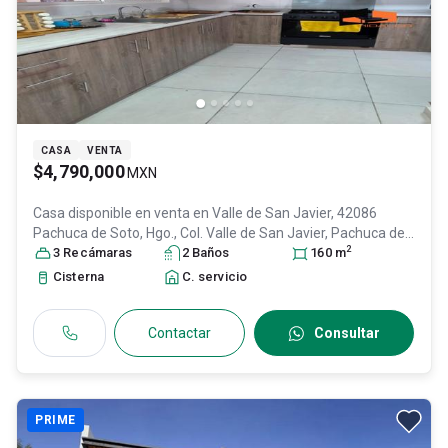
CASA
VENTA
$4,790,000
MXN
Casa disponible en venta en
Valle de San Javier, 42086
Pachuca de Soto, Hgo., Col. Valle de San Javier,
Pachuca de
2
Soto
3
, Hidalgo
Recámara
, México
s
, C.P. 42086
2
Baño
s
, ID:
31638960
160
m
Cisterna
C. servicio
Contactar
Consultar
PRIME