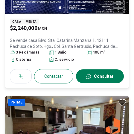
CASA
VENTA
$2,240,000
MXN
Se vende casa
Blvd. Sta. Catarina Manzana 1, 42111
Pachuca de Soto, Hgo., Col. Santa Gertrudis,
Pachuca de
2
Soto
3
, Hidalgo
Recámara
, México
s
, C.P. 42111
1
Baño
, ID:
31634790
108
m
Cisterna
C. servicio
Contactar
Consultar
PRIME