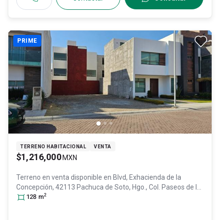
PRIME
TERRENO HABITACIONAL
VENTA
$1,216,000
MXN
Terreno en venta disponible en
Blvd, Exhacienda de la
Concepción, 42113 Pachuca de Soto, Hgo., Col. Paseos de la
2
Concepción,
128
m
Pachuca de Soto
, Hidalgo
, México
, C.P. 42113
,
ID:
31606358