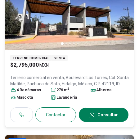
TERRENO COMERCIAL
VENTA
$2,795,000
MXN
Terreno comercial en venta,
Boulevard Las Torres, Col. Santa
Matílde,
Pachuca de Soto
, Hidalgo
, México
, C.P. 42119
, ID:
2
31599923
4
Recámara
s
276
m
Alberca
Mascota
Lavandería
Contactar
Consultar