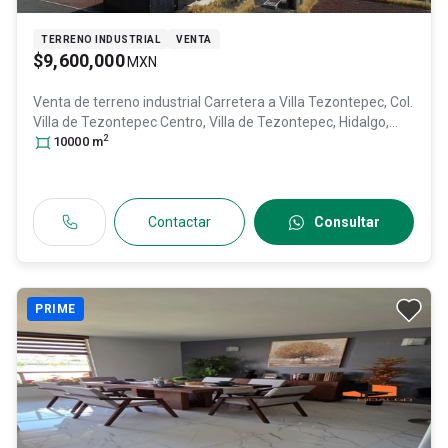
TERRENO INDUSTRIAL
VENTA
$9,600,000
MXN
Venta de terreno industrial
Carretera a Villa Tezontepec, Col.
Villa de Tezontepec Centro,
Villa de Tezontepec
, Hidalgo
,
2
México
10000
, C.P. 43880
m
, ID:
31327976
Contactar
Consultar
PRIME