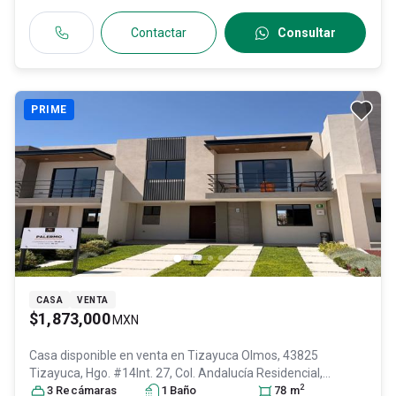
Contactar
Consultar
PRIME
CASA
VENTA
$1,873,000
MXN
Casa disponible en venta en
Tizayuca Olmos, 43825
Tizayuca, Hgo. #14Int. 27, Col. Andalucía Residencial,
2
Tizayuca
3
Recámara
, Hidalgo
s
, México
1
Baño
, C.P. 43825
, ID:
29975492
78
m