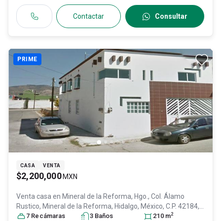
Contactar
Consultar
PRIME
CASA
VENTA
$2,200,000
MXN
Venta casa en
Mineral de la Reforma, Hgo., Col. Álamo
Rustico,
Mineral de la Reforma
, Hidalgo
, México
, C.P. 42184
,
2
ID:
31103221
7
Recámara
s
3
Baño
s
210
m