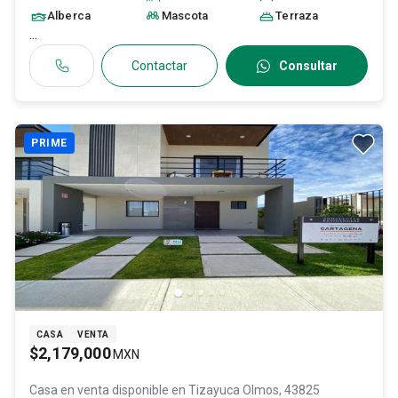
Alberca
Mascota
Terraza
...
Contactar
Consultar
PRIME
CASA
VENTA
$2,179,000
MXN
Casa en venta disponible en
Tizayuca Olmos, 43825