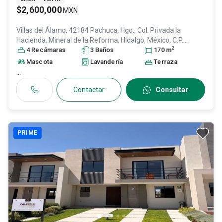
$2,600,000
MXN
Villas del Álamo, 42184 Pachuca, Hgo., Col. Privada la
Hacienda,
Mineral de la Reforma
, Hidalgo
, México
, C.P.
2
42184
4
Recámara
, ID:
31110722
s
3
Baño
s
170
m
Mascota
Lavandería
Terraza
...
Contactar
Consultar
PRIME