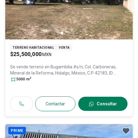
TERRENO HABITACIONAL
VENTA
$25,500,000
MXN
Se vende terreno en
Bugambilia #s/n, Col. Carboneras,
Mineral de la Reforma
, Hidalgo
, México
, C.P. 42183
, ID:
2
29726381
5000
m
Contactar
Consultar
PRIME