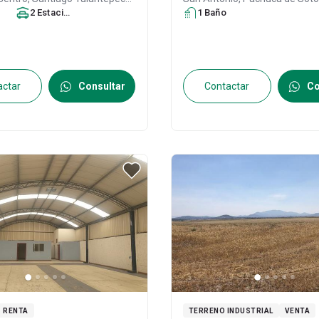
uerrero
2
, Hidalgo
Estacionamiento
, México
, C.P.
s
México
1
Baño
, C.P. 42083
, ID:
213105
30598906
actar
Consultar
Contactar
Co
RENTA
TERRENO INDUSTRIAL
VENTA