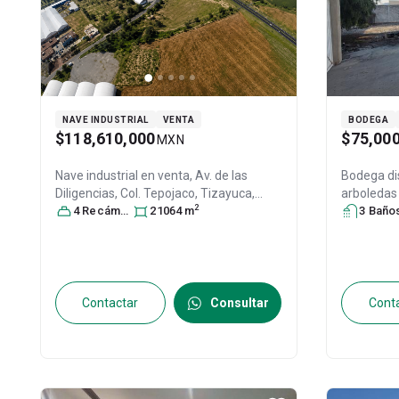
NAVE INDUSTRIAL
VENTA
BODEGA
$118,610,000
$75,00
MXN
Nave industrial en venta,
Av. de las
Bodega di
Diligencias, Col. Tepojaco,
Tizayuca
,
arboledas 
2
Hidalgo
4
Recámara
, México
s
, C.P. 43823
21064
m
, ID:
Mineral d
3
Baño
31643448
C.P. 4218
Contactar
Consultar
Cont