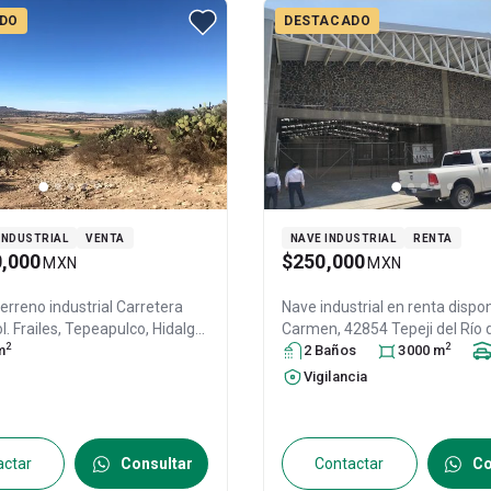
DO
DESTACADO
INDUSTRIAL
VENTA
NAVE INDUSTRIAL
RENTA
0,000
$250,000
MXN
MXN
erreno industrial
Carretera
Nave industrial en renta dispo
l. Frailes,
Tepeapulco
, Hidalgo
,
Carmen, 42854 Tepeji del Río 
2
2
.P. 43977
m
, ID:
30376715
Ocampo, Hgo., Col. El Carmen,
2
Baño
s
3000
m
Río de Ocampo
, Hidalgo
, Méxi
Vigilancia
42854
, ID:
31370180
actar
Consultar
Contactar
Co