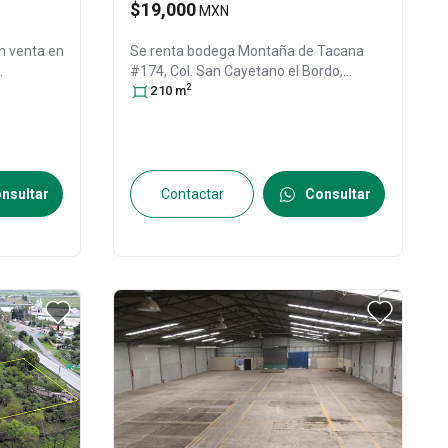
$19,000
MXN
en venta en
Se renta bodega
Montaña de Tacana
#174, Col. San Cayetano el Bordo,
2
do de
Pachuca de Soto
210
m
, Hidalgo
, México
, C.P.
Hidalgo
,
42084
, ID:
31571661
94
nsultar
Contactar
Consultar