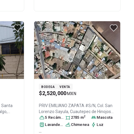
BODEGA
VENTA
$2,520,000
MXN
. Santa
PRIV EMILIANO ZAPATA #S/N, Col. San
algo
,
Lorenzo Sayula,
Cuautepec de Hinojosa
,
2
97
Hidalgo
5
Recámara
, México
s
, C.P. 43740
2785
m
, ID:
Mascota
31020067
Lavandería
Chimenea
Luz
...