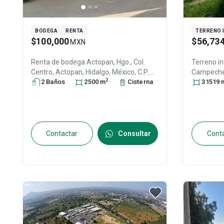
BODEGA
RENTA
TERRENO 
$100,000
$56,73
MXN
Renta de bodega
Actopan, Hgo., Col.
Terreno in
Centro,
Actopan
, Hidalgo
, México
, C.P.
Campeche 
2
42500
2
Baño
, ID:
s
31370096
2500
m
Cisterna
Tizayuca
31519
,
28724665
Contactar
Consultar
Cont