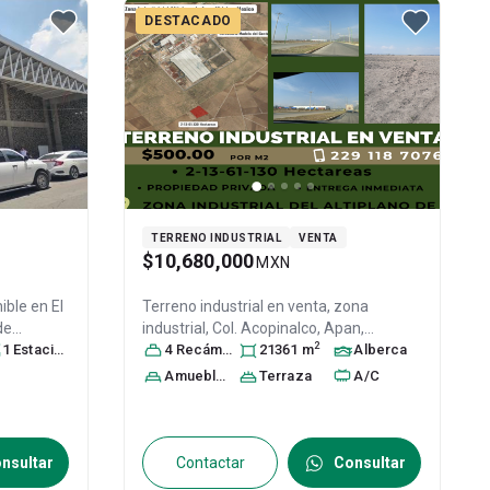
DESTACADO
TERRENO INDUSTRIAL
VENTA
$10,680,000
MXN
nible en
El
Terreno industrial en venta,
zona
de
industrial, Col. Acopinalco,
Apan
,
2
Tepeji del
1
Estacionamiento
Hidalgo
4
Recámara
, México
s
, C.P. 43920
21361
m
, ID:
Alberca
co
, C.P.
30087186
Amueblado
Terraza
A/C
nsultar
Contactar
Consultar