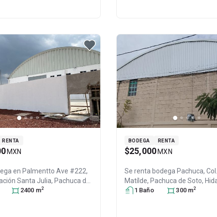
RENTA
BODEGA
RENTA
00
$25,000
MXN
MXN
dega en
Palmentto Ave #222,
Se renta bodega
Pachuca, Col
ación Santa Julia,
Pachuca de
Matílde,
Pachuca de Soto
, Hid
2
2
algo
, México
2400
, C.P. 42080
m
, ID:
México
1
Baño
, C.P. 42119
300
, ID:
m
277805