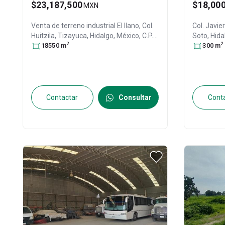
$23,187,500
$18,00
MXN
Venta de terreno industrial
El llano, Col.
Col. Javi
Huitzila,
Tizayuca
, Hidalgo
, México
, C.P.
Soto
, Hid
2
2
43820
18550
, ID:
m
29894722
21310590
300
m
Contactar
Consultar
Cont