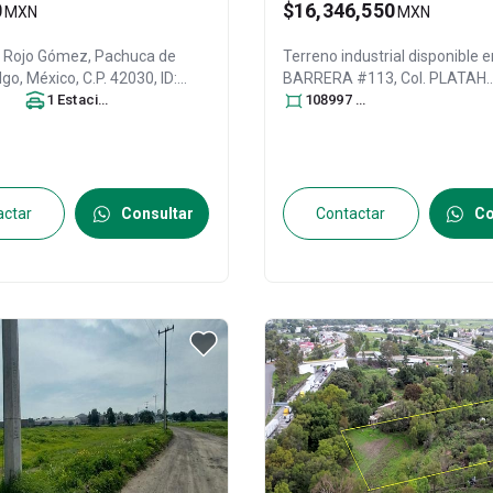
0
$16,346,550
MXN
MXN
er Rojo Gómez,
Pachuca de
Terreno industrial disponible 
algo
, México
, C.P. 42030
, ID:
BARRERA #113, Col. PLATAH
2
1
Estacionamiento
Plataforma Logística del Esta
108997
m
Hidalgo,
Villa de Tezontepec
, 
México
, C.P. 43894
, ID:
287253
actar
Consultar
Contactar
Co