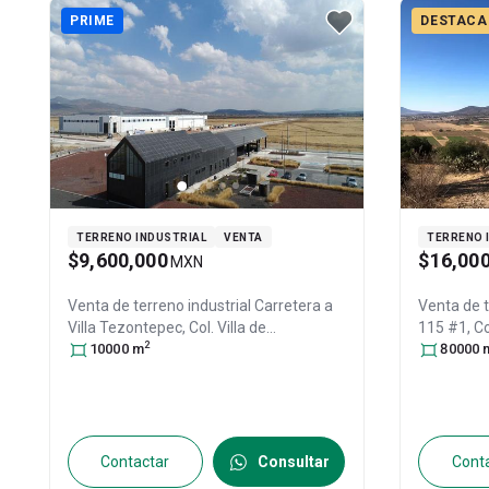
PRIME
DESTACA
TERRENO INDUSTRIAL
VENTA
TERRENO 
$9,600,000
$16,00
MXN
Venta de terreno industrial
Carretera a
Venta de t
Villa Tezontepec, Col. Villa de
115 #1, Co
2
Tezontepec Centro,
10000
m
Villa de Tezontepec
,
México
80000
, C
Hidalgo
, México
, C.P. 43880
, ID:
31327976
Contactar
Consultar
Cont