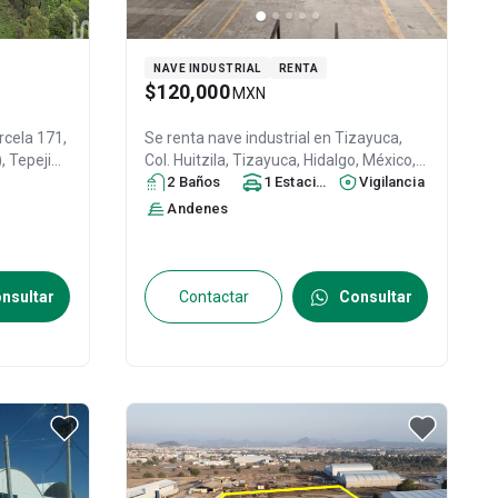
NAVE INDUSTRIAL
RENTA
$120,000
MXN
rcela 171,
Se renta nave industrial en
Tizayuca,
),
Tepeji
Col. Huitzila,
Tizayuca
, Hidalgo
, México
,
éxico
, C.P.
C.P. 43820
2
Baño
s
, ID:
26900344
1
Estacionamiento
Vigilancia
Andenes
nsultar
Contactar
Consultar