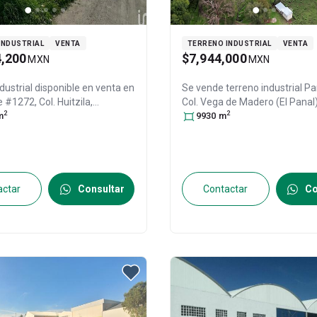
INDUSTRIAL
VENTA
TERRENO INDUSTRIAL
VENTA
4,200
$7,944,000
MXN
MXN
dustrial disponible en venta en
Se vende terreno industrial
Pa
#1272, Col. Huitzila,
Col. Vega de Madero (El Panal
2
2
 Hidalgo
m
, México
, C.P. 43820
, ID:
del Río de Ocampo
9930
m
, Hidalgo
, M
42866
, ID:
30542026
actar
Consultar
Contactar
Co