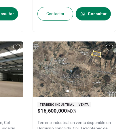
nsultar
Contactar
Consultar
TERRENO INDUSTRIAL
VENTA
$16,600,000
MXN
, Col.
Terreno industrial en venta disponible en
, Hidalgo
,
Domicilio conocido, Col. Tezontepec de