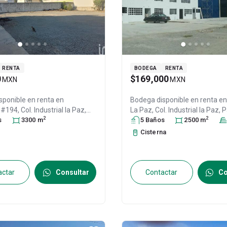
RENTA
BODEGA
RENTA
0
$169,000
MXN
MXN
sponible en renta en
Bodega disponible en renta e
#194, Col. Industrial la Paz,
La Paz, Col. Industrial la Paz,
P
2
2
e la Reforma
s
3300
m
, Hidalgo
, México
,
Soto
5
, Hidalgo
Baño
s
, México
2500
, C.P. 42
m
6
, ID:
31571482
14422792
Cisterna
actar
Consultar
Contactar
Co