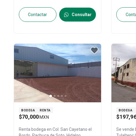
Contactar
Consultar
Cont
BODEGA
RENTA
BODEGA
$70,000
$197,9
MXN
Renta bodega en
Col. San Cayetano el
Se vende
Bordo,
Pachuca de Soto
, Hidalgo
,
Tulaltepc