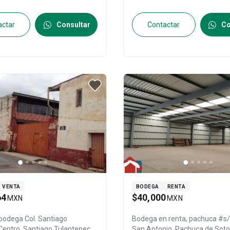
actar
Consultar
Contactar
Co
VENTA
BODEGA
RENTA
64
$40,000
MXN
MXN
 bodega
Col. Santiago
Bodega en renta,
pachuca #s/n
 Centro,
Santiago Tulantepec
San Antonio,
Pachuca de Soto