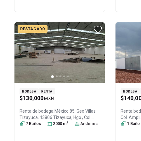
DESTACADO
BODEGA
RENTA
BODEGA
$130,000
$140,0
MXN
Renta de bodega
México 85, Geo Villas,
Renta bo
Tizayuca, 43806 Tizayuca, Hgo., Col.
Col. Ampli
2
Geo Villas,
7
Baño
s
Tizayuca
2000
, Hidalgo
m
, México
Andenes
,
Soto
1
, Hid
Baño
C.P. 43806
, ID:
31370409
25947623