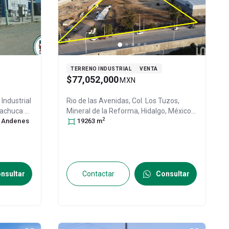
TERRENO INDUSTRIAL
VENTA
$77,052,000
MXN
n
Industrial
Rio de las Avenidas, Col. Los Tuzos,
achuca de
Mineral de la Reforma
, Hidalgo
, México
,
2
092
Andenes
, ID:
C.P. 42185
19263
m
, ID:
29109897
nsultar
Contactar
Consultar