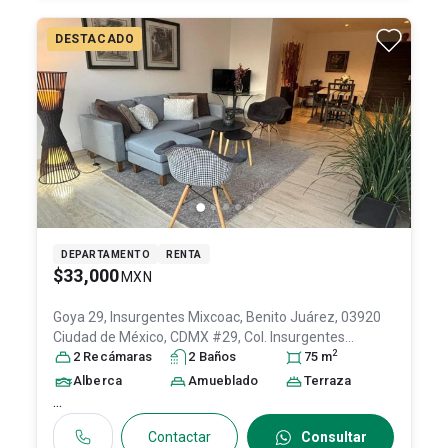
DESTACADO
DEPARTAMENTO
RENTA
$33,000
MXN
Goya 29, Insurgentes Mixcoac, Benito Juárez, 03920
Ciudad de México, CDMX #29, Col. Insurgentes
2
Mixcoac,
2
Recámara
Benito Juárez
s
2
Baño
, DF / CDMX
s
, México
75
m
, C.P.
03920
, ID:
31625952
Alberca
Amueblado
Terraza
...
Contactar
Consultar