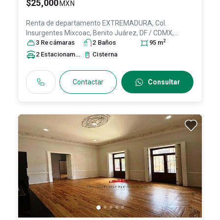
$25,000
MXN
Renta de departamento
EXTREMADURA, Col.
Insurgentes Mixcoac,
Benito Juárez
, DF / CDMX
,
2
México
3
Recámara
, C.P. 03920
s
, ID:
2
31636185
Baño
s
95
m
2
Estacionamiento
s
Cisterna
Contactar
Consultar