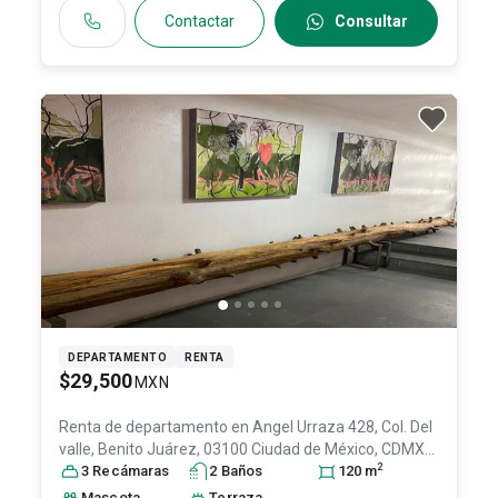
Contactar
Consultar
DEPARTAMENTO
RENTA
$29,500
MXN
Renta de departamento en
Angel Urraza 428, Col. Del
valle, Benito Juárez, 03100 Ciudad de México, CDMX
2
#428Int. 9, Col. Insurgentes San Borja,
3
Recámara
s
2
Baño
s
Benito Juárez
120
m
,
DF / CDMX
, México
, C.P. 03100
, ID:
31566751
Mascota
Terraza