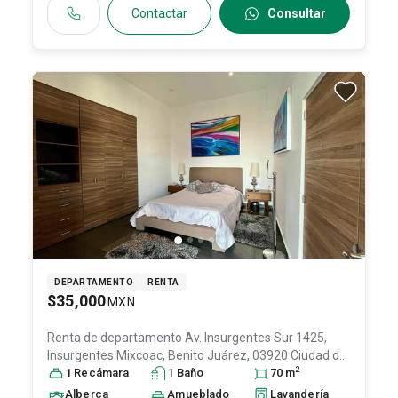
Contactar
Consultar
DEPARTAMENTO
RENTA
$35,000
MXN
Renta de departamento
Av. Insurgentes Sur 1425,
Insurgentes Mixcoac, Benito Juárez, 03920 Ciudad de
2
México, CDMX #1425, Col. Insurgentes Mixcoac,
1
Recámara
1
Baño
70
m
Benito Juárez
, DF / CDMX
, México
, C.P. 03920
, ID:
Alberca
Amueblado
Lavandería