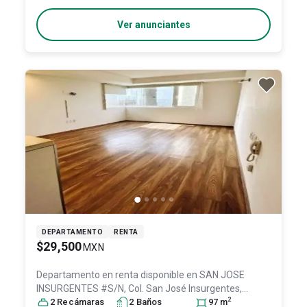
Ver anunciantes
DEPARTAMENTO
RENTA
$29,500
MXN
Departamento en renta disponible en
SAN JOSE
INSURGENTES #S/N, Col. San José Insurgentes,
2
Benito Juárez
2
Recámara
, DF / CDMX
s
2
Baño
, México
s
, C.P. 03900
97
m
, ID: