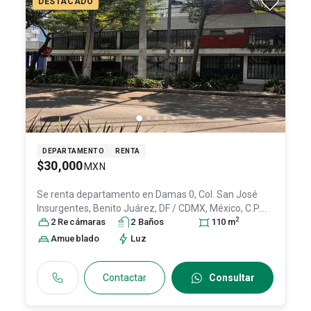
DESTACADO
DEPARTAMENTO
RENTA
$30,000
MXN
Se renta departamento en
Damas 0, Col. San José
Insurgentes,
Benito Juárez
, DF / CDMX
, México
, C.P.
2
03900
2
Recámara
, ID:
31609829
s
2
Baño
s
110
m
Amueblado
Luz
Contactar
Consultar