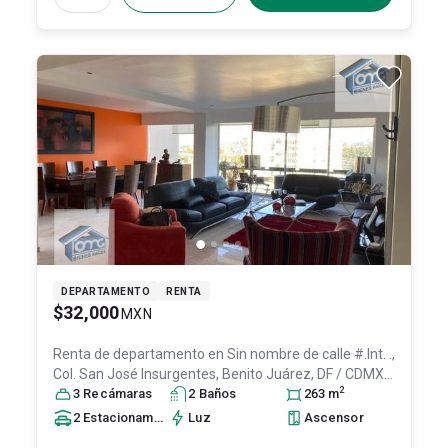
DEPARTAMENTO
RENTA
$32,000
MXN
Renta de departamento en
Sin nombre de calle #.Int. .,
Col. San José Insurgentes,
Benito Juárez
, DF / CDMX
,
2
México
3
Recámara
, C.P. 03900
s
, ID:
2
22962644
Baño
s
263
m
2
Estacionamiento
s
Luz
Ascensor