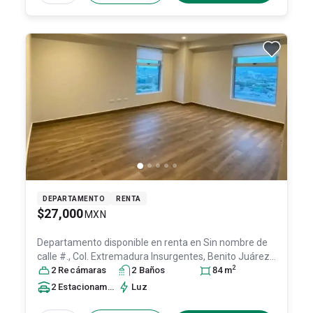
DEPARTAMENTO
RENTA
$27,000
MXN
Departamento disponible en renta en
Sin nombre de
calle #., Col. Extremadura Insurgentes,
Benito Juárez
,
2
DF / CDMX
2
Recámara
, México
s
, C.P. 03740
2
Baño
s
, ID:
30013601
84
m
2
Estacionamiento
s
Luz