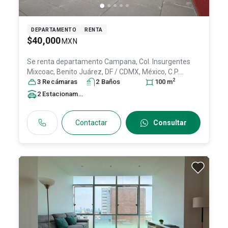
DEPARTAMENTO
RENTA
$40,000
MXN
Se renta departamento
Campana, Col. Insurgentes
Mixcoac,
Benito Juárez
, DF / CDMX
, México
, C.P.
2
03920
3
Recámara
, ID:
31573617
s
2
Baño
s
100
m
2
Estacionamiento
s
Contactar
Consultar