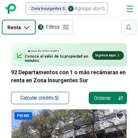
Casas en venta en Insurgentes Sur
Departamentos
Zona Insurgentes Sur
Terrenos Habitacionales en venta en Insurgentes Sur
Casas
Filtros
Renta
3
Casas en condominio en venta en Insurgentes Sur
Oficinas
Edificios
AVALÚO INTELIGENTE
Ingresa aquí
Conoce el valor de
tu propiedad
en
minutos
92
Departamentos con 1 o más recámaras en
renta en Zona Insurgentes Sur
Calcular crédito
Ordenar
PRIME