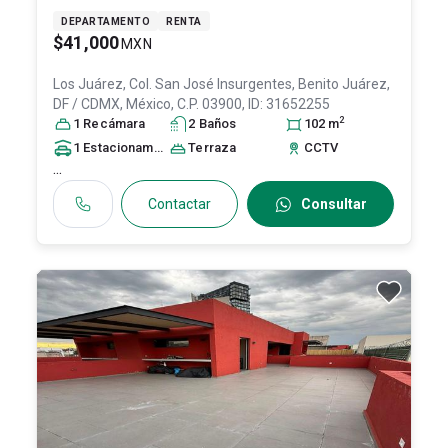
DEPARTAMENTO
RENTA
$41,000
MXN
Los Juárez, Col. San José Insurgentes,
Benito Juárez
,
DF / CDMX
, México
, C.P. 03900
, ID:
31652255
2
1
Recámara
2
Baño
s
102
m
1
Estacionamiento
Terraza
CCTV
...
Contactar
Consultar