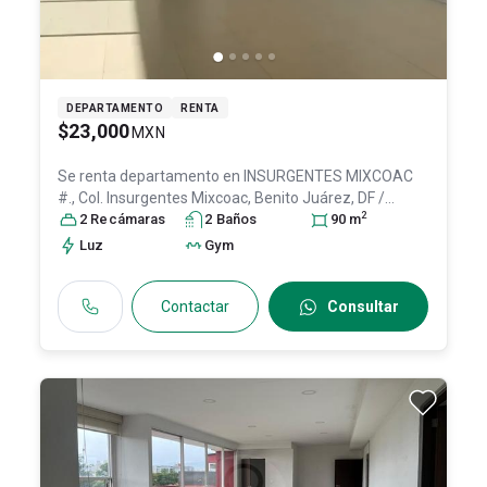
DEPARTAMENTO
RENTA
$23,000
MXN
Se renta departamento en
INSURGENTES MIXCOAC
#., Col. Insurgentes Mixcoac,
Benito Juárez
, DF /
2
CDMX
2
Recámara
, México
, C.P. 03920
s
2
Baño
, ID:
s
28596641
90
m
Luz
Gym
Contactar
Consultar