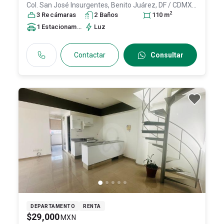
Col. San José Insurgentes,
Benito Juárez
, DF / CDMX
,
2
México
3
Recámara
, C.P. 03900
s
, ID:
2
30741244
Baño
s
110
m
1
Estacionamiento
Luz
Contactar
Consultar
DEPARTAMENTO
RENTA
$29,000
MXN