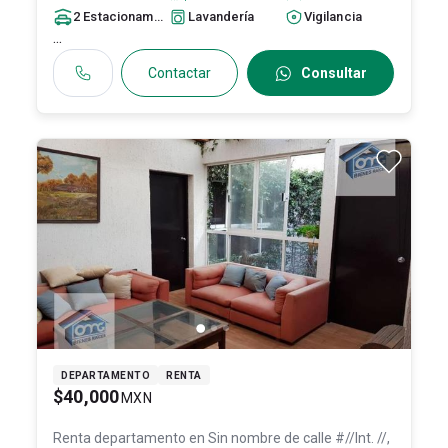
28617951
2
Estacionamiento
s
Lavandería
Vigilancia
...
Contactar
Consultar
DEPARTAMENTO
RENTA
$40,000
MXN
Renta departamento en
Sin nombre de calle #//Int. //,