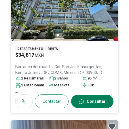
DEPARTAMENTO
RENTA
$34,817
MXN
Barranca del muerto, Col. San José Insurgentes,
Benito Juárez
, DF / CDMX
, México
, C.P. 03900
, ID:
2
31618082
2
Recámara
s
2
Baño
s
95
m
2
Estacionamiento
s
Mascota
Luz
...
Contactar
Consultar