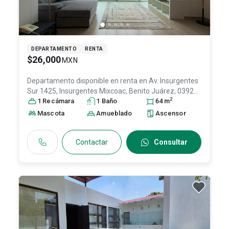
DEPARTAMENTO
RENTA
$26,000
MXN
Departamento disponible en renta en
Av. Insurgentes
Sur 1425, Insurgentes Mixcoac, Benito Juárez, 03920
2
Ciudad de México, CDMX #1425, Col. Insurgentes
1
Recámara
1
Baño
64
m
Mixcoac,
Benito Juárez
, DF / CDMX
, México
, C.P.
Mascota
Amueblado
Ascensor
03920
, ID:
31560362
Contactar
Consultar