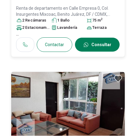
Renta de departamento en
Calle Empresa 0, Col.
Insurgentes Mixcoac,
Benito Juárez
, DF / CDMX
,
2
México
2
Recámara
, C.P. 03920
s
, ID:
1
31561516
Baño
75
m
2
Estacionamiento
s
Lavandería
Terraza
...
Contactar
Consultar