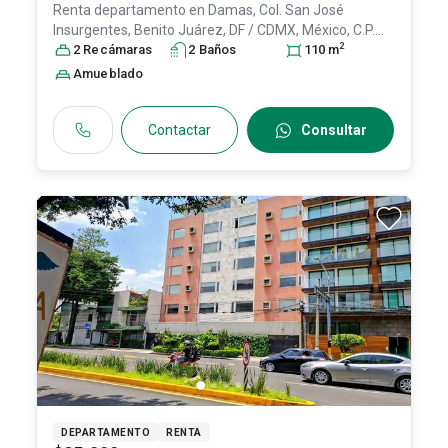
Renta departamento en
Damas, Col. San José
Insurgentes,
Benito Juárez
, DF / CDMX
, México
, C.P.
2
03900
2
Recámara
, ID:
31607394
s
2
Baño
s
110
m
Amueblado
Contactar
Consultar
DEPARTAMENTO
RENTA