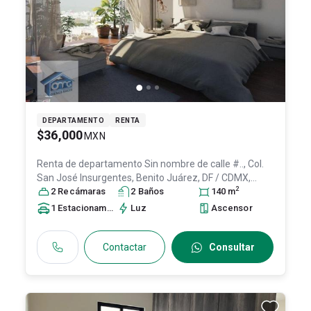
DEPARTAMENTO
RENTA
$36,000
MXN
Renta de departamento
Sin nombre de calle #.., Col.
San José Insurgentes,
Benito Juárez
, DF / CDMX
,
2
México
2
Recámara
, C.P. 03900
s
, ID:
2
22999372
Baño
s
140
m
1
Estacionamiento
Luz
Ascensor
Contactar
Consultar