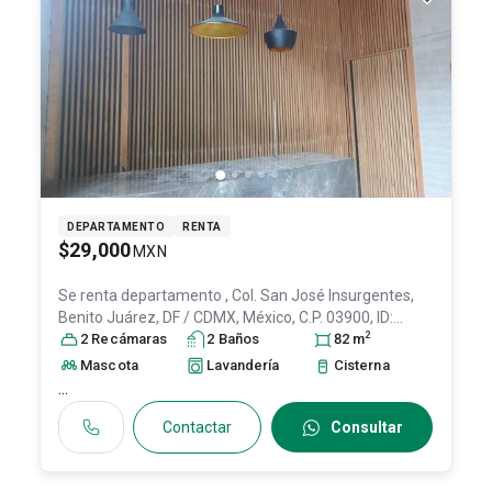
DEPARTAMENTO
RENTA
$29,000
MXN
Se renta departamento
, Col. San José Insurgentes,
Benito Juárez
, DF / CDMX
, México
, C.P. 03900
, ID:
2
28602292
2
Recámara
s
2
Baño
s
82
m
Mascota
Lavandería
Cisterna
...
Contactar
Consultar