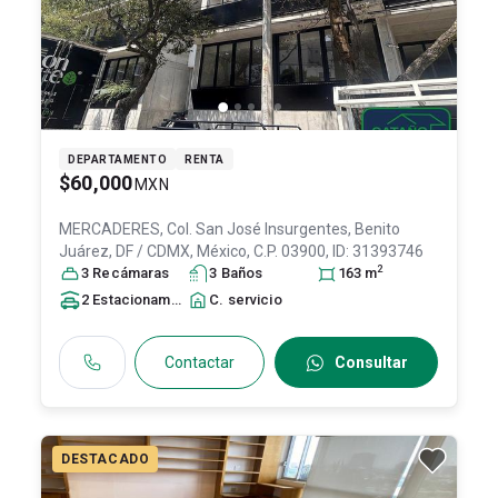
DEPARTAMENTO
RENTA
$60,000
MXN
MERCADERES, Col. San José Insurgentes,
Benito
Juárez
, DF / CDMX
, México
, C.P. 03900
, ID:
31393746
2
3
Recámara
s
3
Baño
s
163
m
2
Estacionamiento
s
C. servicio
Contactar
Consultar
DESTACADO