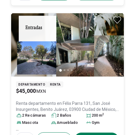
DEPARTAMENTO
RENTA
$45,000
MXN
Renta departamento en
Félix Parra 131, San José
Insurgentes, Benito Juárez, 03900 Ciudad de México,
2
CDMX #131, Col. San José Insurgentes,
2
Recámara
s
2
Baño
s
200
Benito
m
Juárez
, DF / CDMX
, México
, C.P. 03900
, ID:
31415666
Mascota
Amueblado
Gym
...