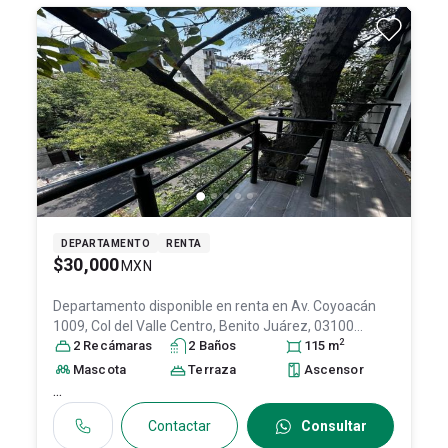
DEPARTAMENTO
RENTA
$30,000
MXN
Departamento disponible en renta en
Av. Coyoacán
1009, Col del Valle Centro, Benito Juárez, 03100
2
Ciudad de México, CDMX #1009, Col. Insurgentes San
2
Recámara
s
2
Baño
s
115
m
Borja,
Benito Juárez
, DF / CDMX
, México
, C.P. 03100
,
Mascota
Terraza
Ascensor
ID:
31637253
...
Contactar
Consultar