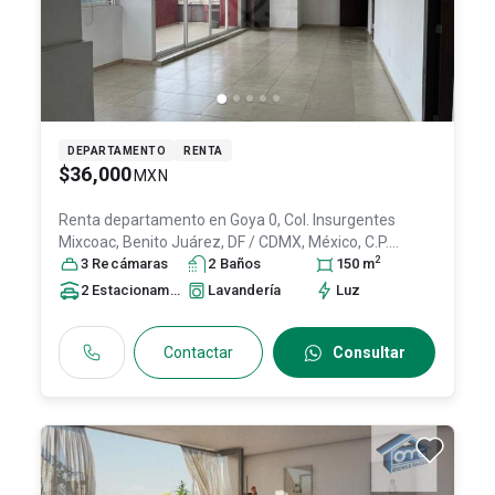
DEPARTAMENTO
RENTA
$36,000
MXN
Renta departamento en
Goya 0, Col. Insurgentes
Mixcoac,
Benito Juárez
, DF / CDMX
, México
, C.P.
2
03920
3
Recámara
, ID:
31553494
s
2
Baño
s
150
m
2
Estacionamiento
s
Lavandería
Luz
Contactar
Consultar