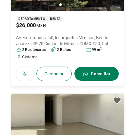
DEPARTAMENTO
RENTA
$26,000
MXN
Av. Extremadura 50, Insurgentes Mixcoac, Benito
Juárez, 03920 Ciudad de México, CDMX #50, Col.
2
Insurgentes Mixcoac,
2
Recámara
s
2
Benito Juárez
Baño
s
, DF / CDMX
99
m
,
México
, C.P. 03920
, ID:
31028389
Cisterna
Contactar
Consultar