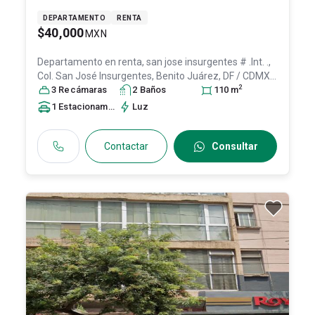
DEPARTAMENTO
RENTA
$40,000
MXN
Departamento en renta,
san jose insurgentes # .Int. .,
Col. San José Insurgentes,
Benito Juárez
, DF / CDMX
,
2
México
3
Recámara
, C.P. 03900
s
, ID:
2
22706293
Baño
s
110
m
1
Estacionamiento
Luz
Contactar
Consultar