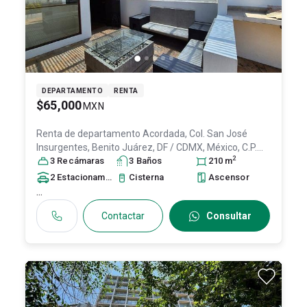
DEPARTAMENTO
RENTA
$65,000
MXN
Renta de departamento
Acordada, Col. San José
Insurgentes,
Benito Juárez
, DF / CDMX
, México
, C.P.
2
03900
3
Recámara
, ID:
31423261
s
3
Baño
s
210
m
2
Estacionamiento
s
Cisterna
Ascensor
...
Contactar
Consultar