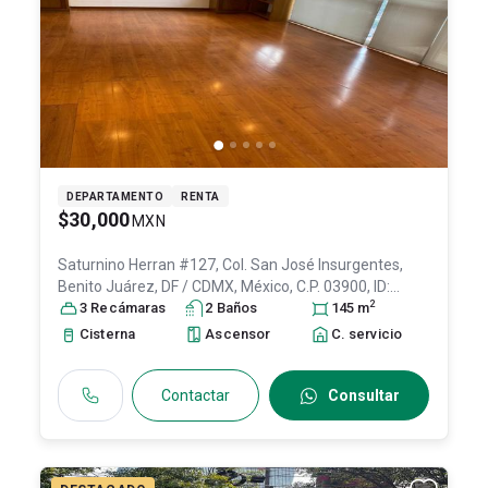
DEPARTAMENTO
RENTA
$30,000
MXN
Saturnino Herran #127, Col. San José Insurgentes,
Benito Juárez
, DF / CDMX
, México
, C.P. 03900
, ID:
2
31635575
3
Recámara
s
2
Baño
s
145
m
Cisterna
Ascensor
C. servicio
Contactar
Consultar