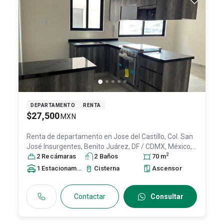
DEPARTAMENTO
RENTA
$27,500
MXN
Renta de departamento en
Jose del Castillo, Col. San
José Insurgentes,
Benito Juárez
, DF / CDMX
, México
,
2
C.P. 03900
2
Recámara
, ID:
31653962
s
2
Baño
s
70
m
1
Estacionamiento
Cisterna
Ascensor
Contactar
Consultar