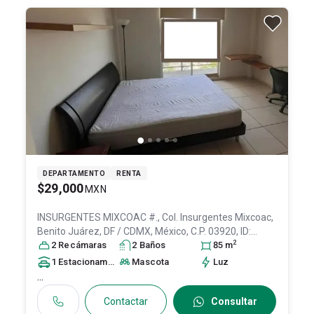
DEPARTAMENTO
RENTA
$29,000
MXN
INSURGENTES MIXCOAC #., Col. Insurgentes Mixcoac,
Benito Juárez
, DF / CDMX
, México
, C.P. 03920
, ID:
2
28606427
2
Recámara
s
2
Baño
s
85
m
1
Estacionamiento
Mascota
Luz
...
Contactar
Consultar