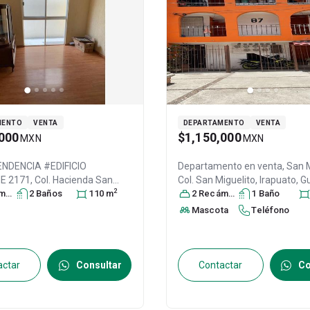
MENTO
VENTA
DEPARTAMENTO
VENTA
000
$1,150,000
MXN
MXN
ENDENCIA #EDIFICIO
Departamento en venta,
San M
2171, Col. Hacienda San
Col. San Miguelito,
Irapuato
, G
2
ra
Irapuato
s
2
Baño
, Guanajuato
s
110
, México
m
,
México
2
Recámara
, C.P. 36557
s
1
, ID:
Baño
301972
7
, ID:
7182500
Mascota
Teléfono
actar
Consultar
Contactar
Co