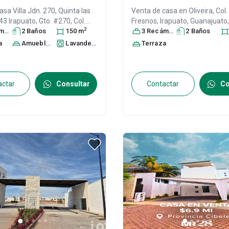
casa
Villa Jdn. 270, Quinta las
Venta de casa en
Oliveira, Col.
643 Irapuato, Gto. #270, Col.
Fresnos,
Irapuato
, Guanajuato
2
n,
ra
Irapuato
s
2
Baño
, Guanajuato
s
150
,
m
C.P. 36555
3
Recámara
, ID:
31151955
s
2
Baño
s
.P. 36643
, ID:
31598709
a
Amueblado
Lavandería
Terraza
actar
Consultar
Contactar
Co