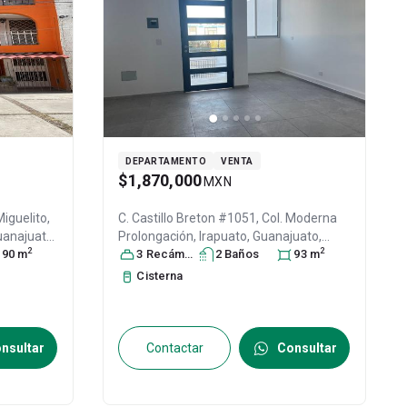
DEPARTAMENTO
VENTA
$1,870,000
MXN
iguelito,
C. Castillo Breton #1051, Col. Moderna
uanajuato
,
Prolongación,
Irapuato
, Guanajuato
,
2
2
46
90
m
México
3
Recámara
, C.P. 36690
s
2
, ID:
Baño
30831117
s
93
m
Cisterna
nsultar
Contactar
Consultar