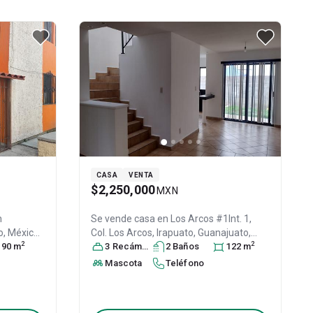
CASA
VENTA
$2,250,000
MXN
n
Se vende casa en
Los Arcos #1Int. 1,
o
, México
,
Col. Los Arcos,
Irapuato
, Guanajuato
,
2
2
90
m
México
3
Recámara
, C.P. 36560
s
2
, ID:
Baño
30267864
s
122
m
Mascota
Teléfono