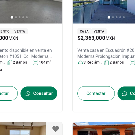
MENTO
VENTA
CASA
VENTA
000
$2,363,000
MXN
MXN
nto disponible en venta en
Venta casa en
Escuadrón #201, Col.
reton #1051, Col. Moderna,
Moderna Prolongación,
Irapua
2
ra
 Guanajuato
s
2
Baño
, México
s
, C.P.
104
m
Guanajuato
3
Recámara
, México
s
2
Baño
, C.P. 3669
s
30831215
30830997
na
actar
Consultar
Contactar
Co