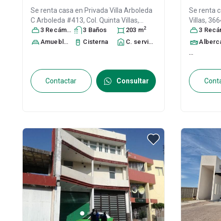
Se renta casa en
Privada Villa Arboleda
Se renta 
C Arboleda #413, Col. Quinta Villas,
Villas, 36
2
Irapuato
3
Recámara
, Guanajuato
s
3
Baño
, México
s
, C.P.
203
m
Villa Jardí
3
Recáma
36643
, ID:
31568086
México
, C
Amueblado
Cisterna
C. servicio
Alberc
...
Contactar
Consultar
Cont