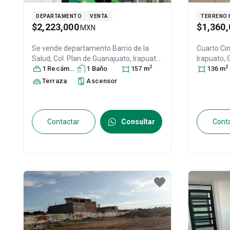
DEPARTAMENTO
VENTA
TERRENO 
$2,223,000
$1,360,
MXN
Se vende departamento
Barrio de la
Cuarto Cin
Salud, Col. Plan de Guanajuato,
Irapuato
,
Irapuato
,
2
2
Guanajuato
1
Recámara
, México
1
Baño
, C.P. 36510
157
, ID:
m
36530
136
, ID:
m
31151950
Terraza
Ascensor
Contactar
Consultar
Cont