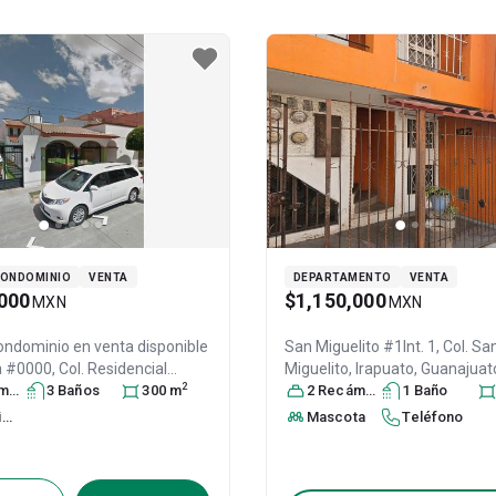
CONDOMINIO
VENTA
DEPARTAMENTO
VENTA
000
$1,150,000
MXN
MXN
ondominio en venta disponible
San Miguelito #1Int. 1, Col. Sa
 #0000, Col. Residencial
Miguelito,
Irapuato
, Guanajuat
2
e,
ra
Irapuato
s
3
Baño
, Guanajuato
s
300
,
m
C.P. 36557
2
Recámara
, ID:
30206114
s
1
Baño
.P. 36698
, ID:
2711526
C. servicio
Mascota
Teléfono