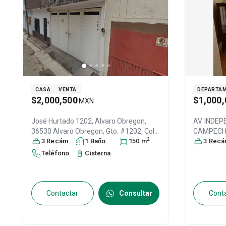
CASA
VENTA
DEPARTA
$2,000,500
$1,000,
MXN
José Hurtado 1202, Alvaro Obregon,
AV. INDEP
36530 Alvaro Obregon, Gto. #1202, Col.
CAMPECHE 
2
Álvaro Obregón,
3
Recámara
s
Irapuato
1
Baño
, Guanajuato
150
m
,
Miguelito,
3
Recáma
México
, C.P. 36530
, ID:
30588866
C.P. 3655
Teléfono
Cisterna
Contactar
Consultar
Cont