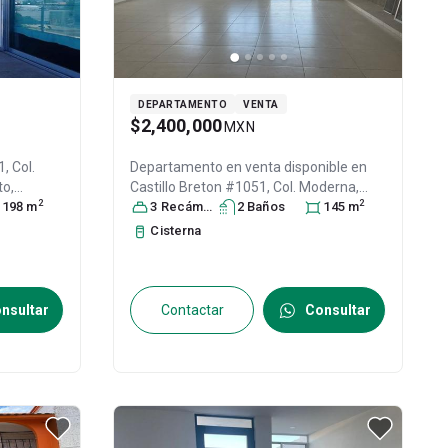
DEPARTAMENTO
VENTA
$2,400,000
MXN
Departamento en venta disponible en
to
,
Castillo Breton #1051, Col. Moderna,
2
2
0
198
, ID:
m
Irapuato
3
Recámara
, Guanajuato
s
2
Baño
, México
s
, C.P.
145
m
36690
, ID:
30831176
Cisterna
nsultar
Contactar
Consultar