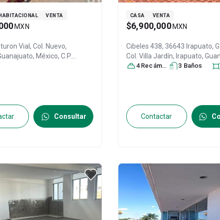
HABITACIONAL
VENTA
CASA
VENTA
000
$6,900,000
MXN
MXN
turon Vial, Col. Nuevo,
Cibeles 438, 36643 Irapuato, G
 Guanajuato
, México
, C.P.
Col. Villa Jardín,
Irapuato
, Gua
28720962
México
4
Recámara
, C.P. 36643
s
3
, ID:
Baño
308306
s
actar
Consultar
Contactar
Co