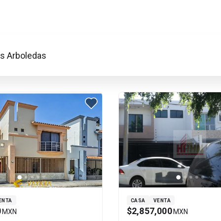
as Arboledas
ENTA
CASA
VENTA
0
$2,857,000
MXN
MXN