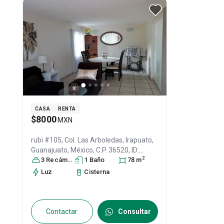
CASA
RENTA
$8000
MXN
rubi #105, Col. Las Arboledas,
Irapuato
,
Guanajuato
, México
, C.P. 36520
, ID:
2
31260719
3
Recámara
s
1
Baño
78
m
Luz
Cisterna
Contactar
Consultar