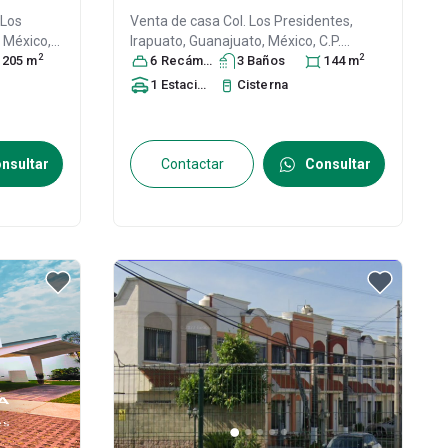
 Los
Venta de casa
Col. Los Presidentes,
, México
,
Irapuato
, Guanajuato
, México
, C.P.
2
2
205
m
36550
6
Recámara
, ID:
30598691
s
3
Baño
s
144
m
1
Estacionamiento
Cisterna
nsultar
Contactar
Consultar