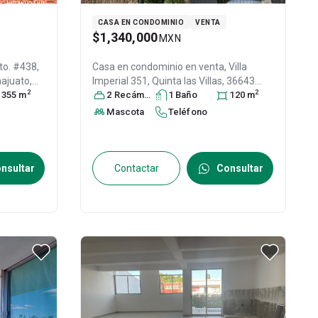
CASA EN CONDOMINIO
VENTA
$1,340,000
MXN
to. #438,
Casa en condominio en venta,
Villa
najuato
,
Imperial 351, Quinta las Villas, 36643
2
2
28
355
m
Irapuato, Gto. #351Int. 00, Col. Quinta
2
Recámara
s
1
Baño
120
m
Villas,
Irapuato
, Guanajuato
, México
, C.P.
Mascota
Teléfono
36643
, ID:
30453098
nsultar
Contactar
Consultar