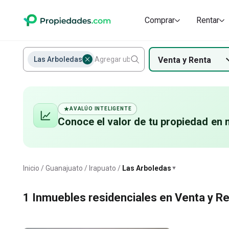
Comprar
Rentar
Las Arboledas
Venta
y
Renta
AVALÚO INTELIGENTE
Conoce el valor de
tu propiedad
en 
Las Arboledas
Inicio
Guanajuato
Irapuato
Las Arboledas
▼
1
Inmuebles residenciales en Venta y Re