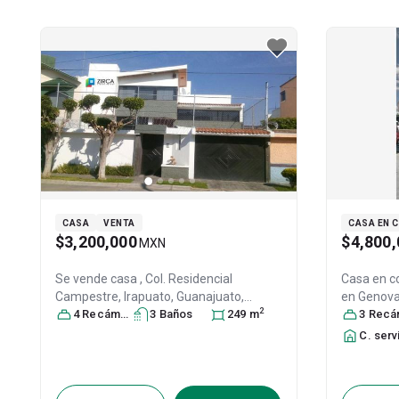
CASA
VENTA
CASA EN 
$3,200,000
$4,800,
MXN
Se vende casa
, Col. Residencial
Casa en c
Campestre,
Irapuato
, Guanajuato
,
en
Genova
2
México
4
Recámara
, C.P. 36698
s
3
, ID:
Baño
2864384
s
249
m
Campestr
3
Recáma
México
, C