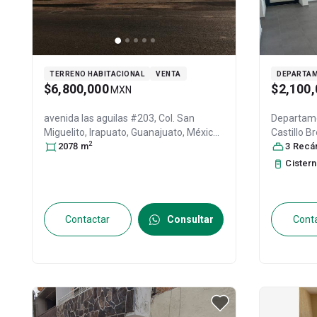
TERRENO HABITACIONAL
VENTA
DEPARTA
$6,800,000
$2,100,
MXN
avenida las aguilas #203, Col. San
Departame
Miguelito,
Irapuato
, Guanajuato
, México
,
Castillo B
2
C.P. 36557
2078
m
, ID:
30834670
Irapuato
3
Recáma
,
36690
, ID:
Cister
Contactar
Consultar
Cont