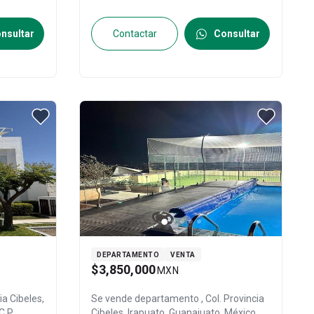
nsultar
Contactar
Consultar
DEPARTAMENTO
VENTA
$3,850,000
MXN
cia Cibeles,
Se vende departamento
, Col. Provincia
 C.P.
Cibeles,
Irapuato
, Guanajuato
, México
,