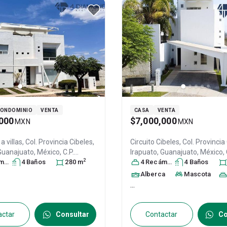
CONDOMINIO
VENTA
CASA
VENTA
000
$7,000,000
MXN
MXN
 villas, Col. Provincia Cibeles,
Circuito Cibeles, Col. Provincia
 Guanajuato
, México
, C.P.
Irapuato
, Guanajuato
, México
,
2
ra
31254027
s
4
Baño
s
280
m
36643
4
Recámara
, ID:
28550586
s
4
Baño
s
Alberca
Mascota
...
actar
Consultar
Contactar
Co