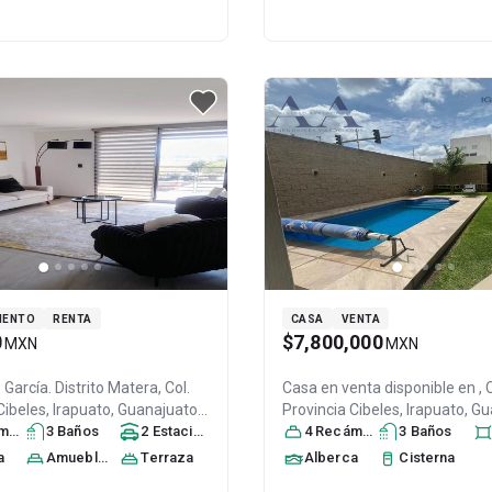
MENTO
RENTA
CASA
VENTA
0
$7,800,000
MXN
MXN
ol.
Casa en venta disponible en
, 
Cibeles,
Irapuato
, Guanajuato
,
Provincia Cibeles,
Irapuato
, G
ra
.P. 36643
s
3
, ID:
Baño
31159563
s
2
Estacionamiento
s
México
4
Recámara
, C.P. 36643
s
3
, ID:
Baño
277761
s
a
Amueblado
Terraza
Alberca
Cisterna