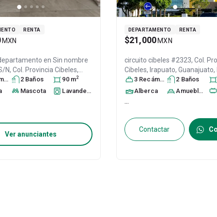
MENTO
RENTA
DEPARTAMENTO
RENTA
0
$21,000
MXN
MXN
 departamento en
Sin nombre
circuito cibeles #2323, Col. Pr
S/N, Col. Provincia Cibeles,
Cibeles,
Irapuato
, Guanajuato
,
2
ra
 Guanajuato
s
2
Baño
, México
s
, C.P.
90
m
C.P. 36643
3
Recámara
, ID:
31108952
s
2
Baño
s
31419024
a
Mascota
Lavandería
Alberca
Amueblado
...
Contactar
Co
Ver anunciantes