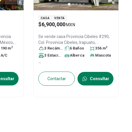
CASA
VENTA
$6,900,000
MXN
ovincia
Se vende casa
Provincia Cibeles #290,
 México
,
Col. Provincia Cibeles,
Irapuato
,
2
2
190
m
Guanajuato
3
Recámara
, México
s
6
Baño
, C.P. 36643
s
356
, ID:
m
30765772
A/C
3
Estacionamiento
Alberca
s
Mascota
...
nsultar
Contactar
Consultar