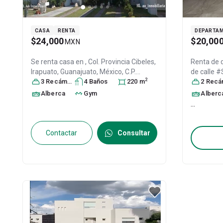
CASA
RENTA
DEPARTA
$24,000
$20,00
MXN
Se renta casa en
, Col. Provincia Cibeles,
Renta de
Irapuato
, Guanajuato
, México
, C.P.
de calle #
2
36643
3
Recámara
, ID:
27442290
s
4
Baño
s
220
m
Irapuato
2
Recáma
,
36643
, ID:
Alberca
Gym
Alberc
...
Contactar
Consultar