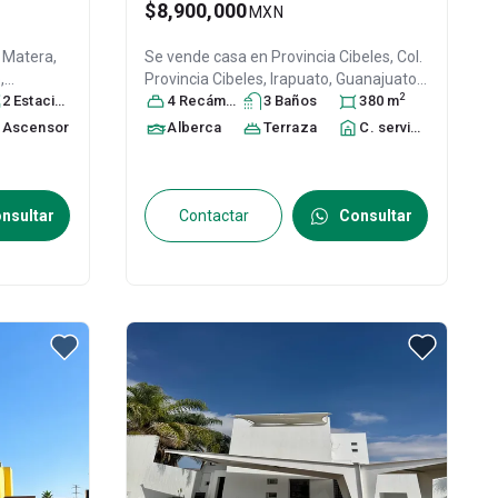
$8,900,000
MXN
o Matera,
Se vende casa en
Provincia Cibeles, Col.
o
,
Provincia Cibeles,
Irapuato
, Guanajuato
,
2
3
2
, ID:
Estacionamiento
s
México
4
Recámara
, C.P. 36643
s
3
, ID:
Baño
26255513
s
380
m
Ascensor
Alberca
Terraza
C. servicio
nsultar
Contactar
Consultar