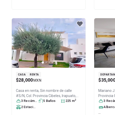
CASA
RENTA
DEPARTA
$28,000
$35,00
MXN
Casa en renta,
Sin nombre de calle
Mariano J. García. Distrito Matera, C
#S/N, Col. Provincia Cibeles,
Irapuato
,
Provincia 
2
Guanajuato
3
Recámara
, México
s
5
Baño
, C.P. 36643
s
225
, ID:
m
México
3
Recáma
, C
31591206
2
Estacionamiento
s
Alberc
...