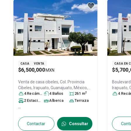
CASA
VENTA
CASA EN 
$6,500,000
$5,700,
MXN
Venta de casa
cibeles, Col. Provincia
Boulevard a
Cibeles,
Irapuato
, Guanajuato
, México
,
Irapuato
,
2
C.P. 36643
4
Recámara
, ID:
31507214
s
4
Baño
s
261
m
36643
4
Recáma
, ID:
2
Estacionamiento
Alberca
s
Terraza
...
Contactar
Consultar
Cont