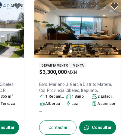
DEPARTAMENTO
VENTA
$3,300,000
MXN
 Cibeles,
Blvd. Mariano J. García Distrito Matera,
 C.P.
Col. Provincia Cibeles,
Irapuato
,
2
355
m
Guanajuato
1
Recámara
, México
1
Baño
, C.P. 36643
2
, ID:
Estacionamiento
s
31159564
Terraza
Alberca
Luz
Ascensor
...
nsultar
Contactar
Consultar