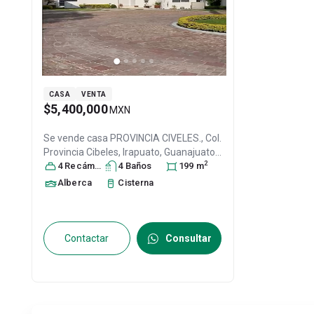
CASA
VENTA
$5,400,000
MXN
Se vende casa
PROVINCIA CIVELES., Col.
Provincia Cibeles,
Irapuato
, Guanajuato
,
2
México
4
Recámara
, C.P. 36643
s
4
, ID:
Baño
31294910
s
199
m
Alberca
Cisterna
Contactar
Consultar