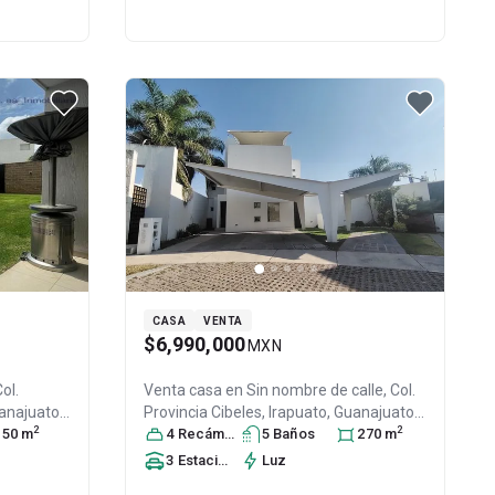
CASA
VENTA
$6,990,000
MXN
Col.
Venta casa en
Sin nombre de calle, Col.
uanajuato
,
Provincia Cibeles,
Irapuato
, Guanajuato
,
2
2
80
50
m
México
4
Recámara
, C.P. 36643
s
5
, ID:
Baño
31359327
s
270
m
3
Estacionamiento
Luz
s