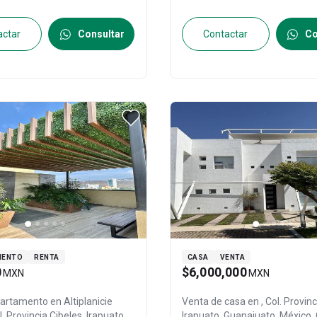
actar
Consultar
Contactar
Co
MENTO
RENTA
CASA
VENTA
0
$6,000,000
MXN
MXN
partamento en
Altiplanicie
Venta de casa en
, Col. Provin
. Provincia Cibeles,
Irapuato
,
Irapuato
, Guanajuato
, México
,