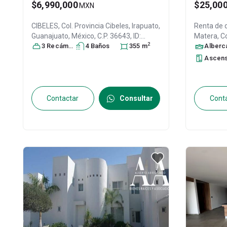
$6,990,000
$25,00
MXN
CIBELES, Col. Provincia Cibeles,
Irapuato
,
Renta de
Guanajuato
, México
, C.P. 36643
, ID:
Matera, Co
2
31196716
3
Recámara
s
4
Baño
s
355
m
Guanajua
Alberc
31159569
Ascen
Contactar
Consultar
Cont