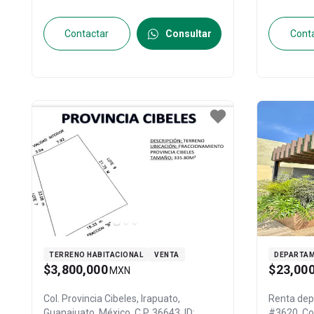
Contactar
Consultar
Cont
TERRENO HABITACIONAL
VENTA
DEPARTA
$3,800,000
$23,00
MXN
Col. Provincia Cibeles,
Irapuato
,
Renta de
Guanajuato
, México
, C.P. 36643
, ID:
#3620, Col