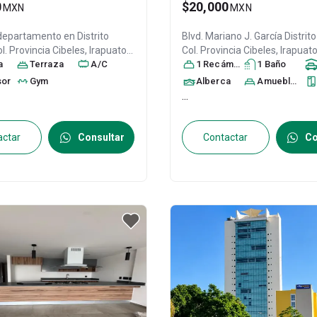
0
$20,000
MXN
MXN
 departamento en
Distrito
Blvd. Mariano J. García Distrit
l. Provincia Cibeles,
Irapuato
,
Col. Provincia Cibeles,
Irapuat
to
a
, México
Terraza
, C.P. 36643
A/C
, ID:
Guanajuato
1
Recámara
, México
1
Baño
, C.P. 3664
31159562
sor
Gym
Alberca
Amueblado
...
actar
Consultar
Contactar
Co