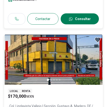
Contactar
Consultar
LOCAL
RENTA
$170,000
MXN
, Col. Lindavista Vallejo I Sección,
Gustavo A. Madero
, DF /