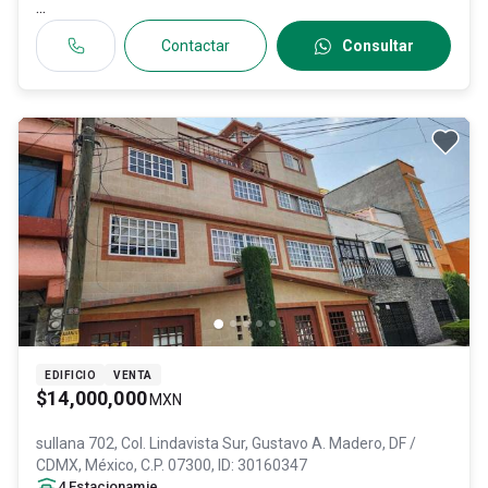
...
Contactar
Consultar
EDIFICIO
VENTA
$14,000,000
MXN
sullana 702, Col. Lindavista Sur,
Gustavo A. Madero
, DF /
CDMX
, México
, C.P. 07300
, ID:
30160347
4
Estacionamiento
s