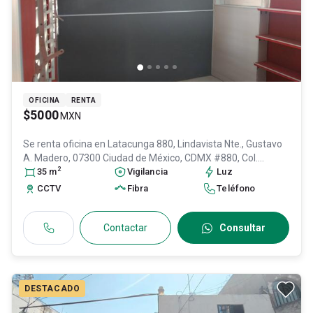
OFICINA
RENTA
$5000
MXN
Se renta oficina en
Latacunga 880, Lindavista Nte., Gustavo
A. Madero, 07300 Ciudad de México, CDMX #880, Col.
2
Lindavista Norte,
35
m
Gustavo A. Madero
Vigilancia
, DF / CDMX
Luz
, México
, C.P.
07300
, ID:
31422869
CCTV
Fibra
Teléfono
Contactar
Consultar
DESTACADO