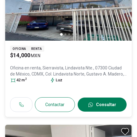
OFICINA
RENTA
$14,000
MXN
Oficina en renta,
Sierravista, Lindavista Nte., 07300 Ciudad
de México, CDMX, Col. Lindavista Norte,
Gustavo A. Madero
,
2
DF / CDMX
42
m
, México
, C.P. 07300
Luz
, ID:
31080633
Contactar
Consultar