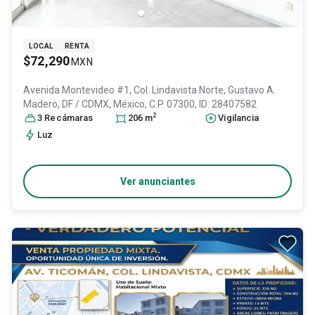
LOCAL
RENTA
$72,290
MXN
Avenida Montevideo #1, Col. Lindavista Norte,
Gustavo A.
Madero
, DF / CDMX
, México
, C.P. 07300
, ID:
28407582
2
3
Recámara
s
206
m
Vigilancia
Luz
Ver anunciantes