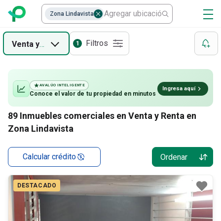
Zona Lindavista
Filtros
Venta
y
Renta
1
AVALÚO INTELIGENTE
Ingresa aquí
Conoce el valor de
tu propiedad
en minutos
89
Inmuebles comerciales en Venta y Renta en
Zona Lindavista
Calcular crédito
Ordenar
DESTACADO