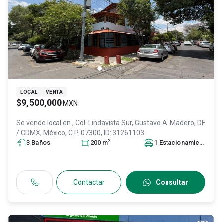
LOCAL
VENTA
$9,500,000
MXN
Se vende local en
, Col. Lindavista Sur,
Gustavo A. Madero
, DF
/ CDMX
, México
, C.P. 07300
, ID:
31261103
2
3
Baño
s
200
m
1
Estacionamiento
Contactar
Consultar