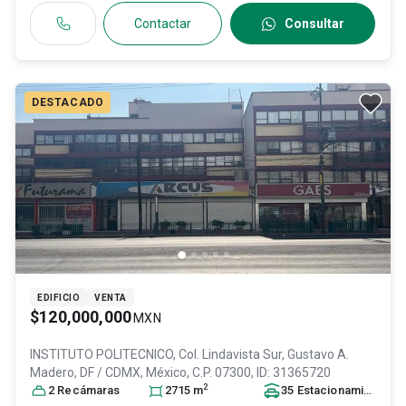
Contactar
Consultar
DESTACADO
EDIFICIO
VENTA
$120,000,000
MXN
INSTITUTO POLITECNICO, Col. Lindavista Sur,
Gustavo A.
Madero
, DF / CDMX
, México
, C.P. 07300
, ID:
31365720
2
2
Recámara
s
2715
m
35
Estacionamiento
s