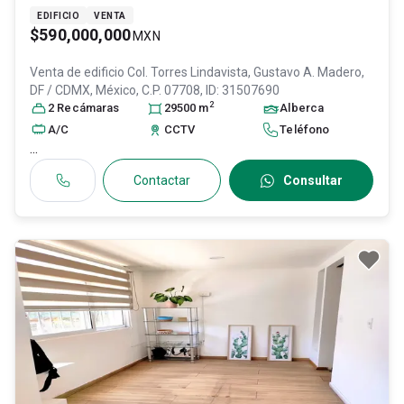
EDIFICIO
VENTA
$590,000,000
MXN
Venta de edificio
Col. Torres Lindavista,
Gustavo A. Madero
,
DF / CDMX
, México
, C.P. 07708
, ID:
31507690
2
2
Recámara
s
29500
m
Alberca
A/C
CCTV
Teléfono
...
Contactar
Consultar