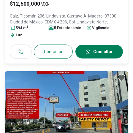
$12,500,000
MXN
Calz. Ticomán 206, Lindavista, Gustavo A. Madero, 07300
Ciudad de México, CDMX #206, Col. Lindavista Norte,
2
Gustavo A. Madero
594
m
, DF / CDMX
5
Estacionamiento
, México
, C.P. 07300
s
Vigilancia
, ID:
31636172
Luz
Contactar
Consultar