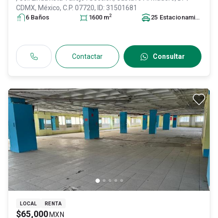
CDMX
, México
, C.P. 07720
, ID:
31501681
2
6
Baño
s
1600
m
25
Estacionamiento
s
Contactar
Consultar
LOCAL
RENTA
$65,000
MXN