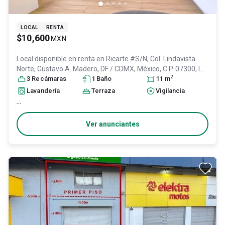
LOCAL
RENTA
$10,600
MXN
Local disponible en renta en
Ricarte #S/N, Col. Lindavista
Norte,
Gustavo A. Madero
, DF / CDMX
, México
, C.P. 07300
, ID:
2
31601322
3
Recámara
s
1
Baño
11
m
Lavandería
Terraza
Vigilancia
...
Ver anunciantes