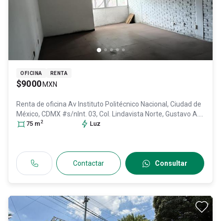
OFICINA
RENTA
$9000
MXN
Renta de oficina
Av Instituto Politécnico Nacional, Ciudad de
México, CDMX #s/nInt. 03, Col. Lindavista Norte,
Gustavo A.
2
Madero
75
m
, DF / CDMX
, México
Luz
, C.P. 07300
, ID:
31008197
Contactar
Consultar