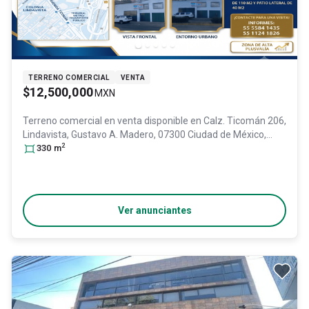
TERRENO COMERCIAL
VENTA
$12,500,000
MXN
Terreno comercial en venta disponible en
Calz. Ticomán 206,
Lindavista, Gustavo A. Madero, 07300 Ciudad de México,
2
CDMX #206, Col. Lindavista Norte,
330
m
Gustavo A. Madero
, DF /
CDMX
, México
, C.P. 07300
, ID:
31636171
Ver anunciantes