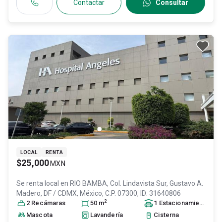
Contactar
Consultar
LOCAL
RENTA
$25,000
MXN
Se renta local en
RIO BAMBA, Col. Lindavista Sur,
Gustavo A.
Madero
, DF / CDMX
, México
, C.P. 07300
, ID:
31640806
2
2
Recámara
s
50
m
1
Estacionamiento
Mascota
Lavandería
Cisterna