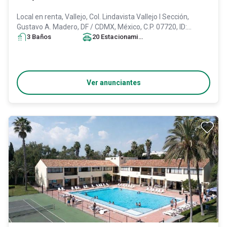
Local en renta,
Vallejo, Col. Lindavista Vallejo I Sección,
Gustavo A. Madero
, DF / CDMX
, México
, C.P. 07720
, ID:
29759450
3
Baño
s
20
Estacionamiento
s
Ver anunciantes