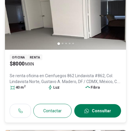
OFICINA
RENTA
$8000
MXN
Se renta oficina en
Cienfuegos 862 Lindavista #862, Col.
Lindavista Norte,
Gustavo A. Madero
, DF / CDMX
, México
, C.P.
2
07300
40
m
, ID:
31033721
Luz
Fibra
Contactar
Consultar