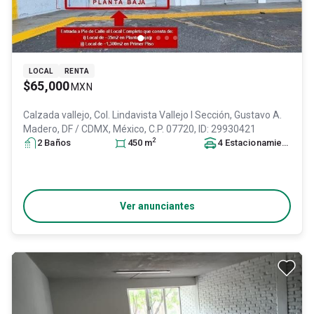
LOCAL
RENTA
$65,000
MXN
Calzada vallejo, Col. Lindavista Vallejo I Sección,
Gustavo A.
Madero
, DF / CDMX
, México
, C.P. 07720
, ID:
29930421
2
2
Baño
s
450
m
4
Estacionamiento
s
Ver anunciantes