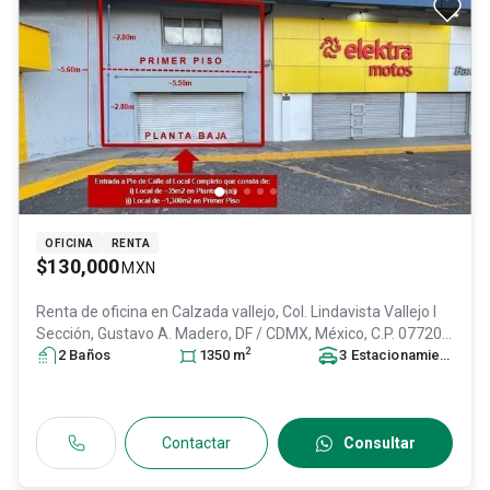
OFICINA
RENTA
$130,000
MXN
Renta de oficina en
Calzada vallejo, Col. Lindavista Vallejo I
Sección,
Gustavo A. Madero
, DF / CDMX
, México
, C.P. 07720
,
2
ID:
30080101
2
Baño
s
1350
m
3
Estacionamiento
s
Contactar
Consultar