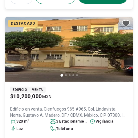
DESTACADO
EDIFICIO
VENTA
$10,200,000
MXN
Edificio en venta,
Cienfuegos 965 #965, Col. Lindavista
Norte,
Gustavo A. Madero
, DF / CDMX
, México
, C.P. 07300
, ID:
2
29850155
320
m
3
Estacionamiento
s
Vigilancia
Luz
Teléfono