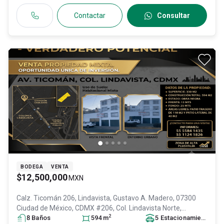
Contactar
Consultar
BODEGA
VENTA
$12,500,000
MXN
Calz. Ticomán 206, Lindavista, Gustavo A. Madero, 07300
Ciudad de México, CDMX #206, Col. Lindavista Norte,
2
Gustavo A. Madero
8
Baño
s
, DF / CDMX
594
m
, México
, C.P. 07300
5
Estacionamiento
, ID:
s