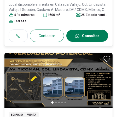
Local disponible en renta en
Calzada Vallejo, Col. Lindavista
Vallejo I Sección,
Gustavo A. Madero
, DF / CDMX
, México
, C.P.
2
07720
4
Recámara
, ID:
31151616
s
1600
m
25
Estacionamiento
s
Terraza
Contactar
Consultar
EDIFICIO
VENTA