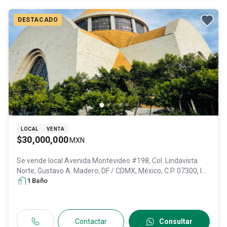
DESTACADO
LOCAL
VENTA
$30,000,000
MXN
Se vende local
Avenida Montevideo #198, Col. Lindavista
Norte,
Gustavo A. Madero
, DF / CDMX
, México
, C.P. 07300
, ID:
31317160
1
Baño
Contactar
Consultar