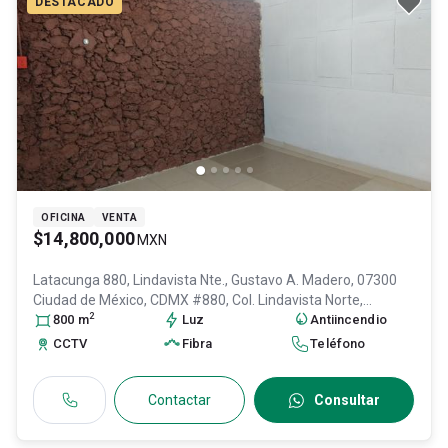
DESTACADO
OFICINA
VENTA
$14,800,000
MXN
Latacunga 880, Lindavista Nte., Gustavo A. Madero, 07300
Ciudad de México, CDMX #880, Col. Lindavista Norte,
2
Gustavo A. Madero
800
m
, DF / CDMX
Luz
, México
, C.P. 07300
Antiincendio
, ID:
31055382
CCTV
Fibra
Teléfono
Contactar
Consultar