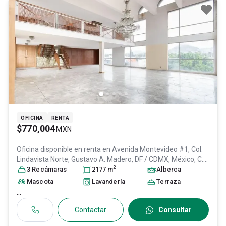
OFICINA
RENTA
$770,004
MXN
Oficina disponible en renta en
Avenida Montevideo #1, Col.
Lindavista Norte,
Gustavo A. Madero
, DF / CDMX
, México
, C.P.
2
07300
3
Recámara
, ID:
28887267
s
2177
m
Alberca
Mascota
Lavandería
Terraza
...
Contactar
Consultar