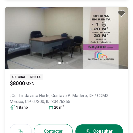
OFICINA
RENTA
$8000
MXN
, Col. Lindavista Norte,
Gustavo A. Madero
, DF / CDMX
,
México
, C.P. 07300
, ID:
30426355
2
1
Baño
20
m
Contactar
Consultar