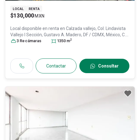
LOCAL
RENTA
$130,000
MXN
Local disponible en renta en
Calzada vallejo, Col. Lindavista
Vallejo I Sección,
Gustavo A. Madero
, DF / CDMX
, México
, C.P.
2
07720
3
Recámara
, ID:
29930425
s
1350
m
Contactar
Consultar