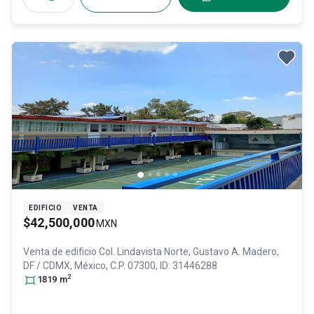
EDIFICIO
VENTA
$42,500,000
MXN
Venta de edificio
Col. Lindavista Norte,
Gustavo A. Madero
,
DF / CDMX
, México
, C.P. 07300
, ID:
31446288
2
1819
m