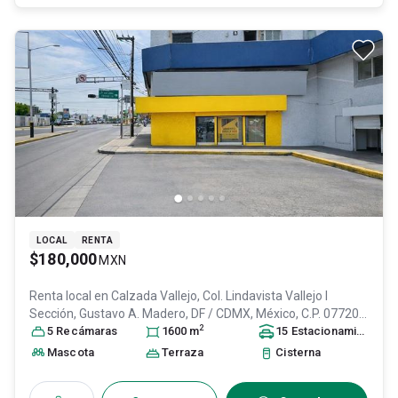
LOCAL
RENTA
$180,000
MXN
Renta local en
Calzada Vallejo, Col. Lindavista Vallejo I
Sección,
Gustavo A. Madero
, DF / CDMX
, México
, C.P. 07720
,
2
ID:
31340965
5
Recámara
s
1600
m
15
Estacionamiento
s
Mascota
Terraza
Cisterna