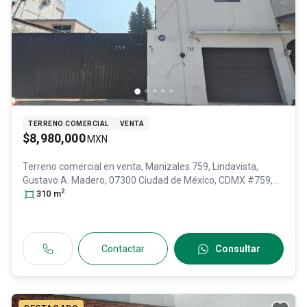
TERRENO COMERCIAL
VENTA
$8,980,000
MXN
Terreno comercial en venta,
Manizales 759, Lindavista,
Gustavo A. Madero, 07300 Ciudad de México, CDMX #759,
2
Col. Lindavista Norte,
310
m
Gustavo A. Madero
, DF / CDMX
, México
,
C.P. 07300
, ID:
30980455
Contactar
Consultar