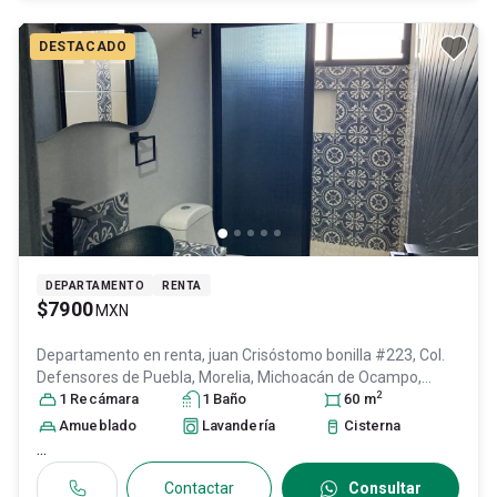
DESTACADO
DEPARTAMENTO
RENTA
$7900
MXN
Departamento en renta,
juan Crisóstomo bonilla #223, Col.
Defensores de Puebla,
Morelia
, Michoacán de Ocampo
,
2
México
1
Recámara
, C.P. 58147
, ID:
25980995
1
Baño
60
m
Amueblado
Lavandería
Cisterna
...
Contactar
Consultar