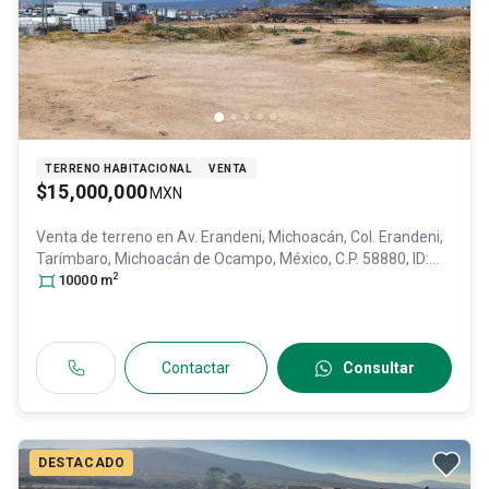
TERRENO HABITACIONAL
VENTA
$15,000,000
MXN
Venta de terreno en
Av. Erandeni, Michoacán, Col. Erandeni,
Tarímbaro
, Michoacán de Ocampo
, México
, C.P. 58880
, ID:
2
31473508
10000
m
Contactar
Consultar
DESTACADO