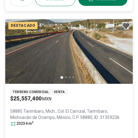
DESTACADO
TERRENO COMERCIAL
VENTA
$25,557,400
MXN
58885 Tarímbaro, Mich., Col. El Carrizal,
Tarímbaro
,
Michoacán de Ocampo
, México
, C.P. 58880
, ID:
31359236
2
23234
m