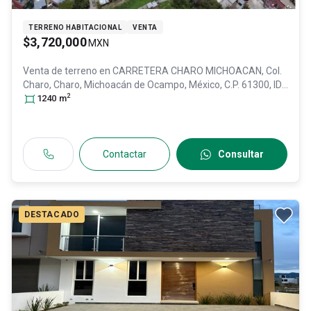
TERRENO HABITACIONAL
VENTA
$3,720,000
MXN
Venta de terreno en
CARRETERA CHARO MICHOACAN, Col.
Charo,
Charo
, Michoacán de Ocampo
, México
, C.P. 61300
, ID:
2
30309091
1240
m
Contactar
Consultar
DESTACADO