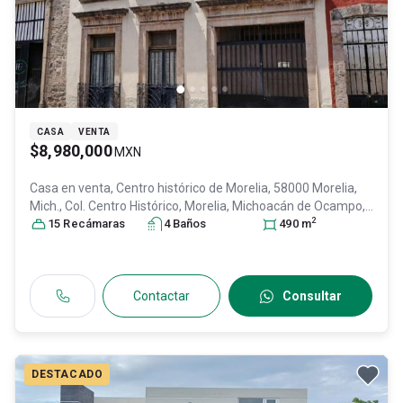
CASA
VENTA
$8,980,000
MXN
Casa en venta,
Centro histórico de Morelia, 58000 Morelia,
Mich., Col. Centro Histórico,
Morelia
, Michoacán de Ocampo
,
2
México
15
Recámara
, C.P. 58000
s
, ID:
31466725
4
Baño
s
490
m
Contactar
Consultar
DESTACADO