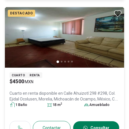
DESTACADO
CUARTO
RENTA
$4500
MXN
Cuarto en renta disponible en
Calle Ahuizotl 298 #298, Col.
Ejidal Ocolusen,
Morelia
, Michoacán de Ocampo
, México
, C.P.
2
58295
1
Baño
, ID:
29450271
18
m
Amueblado
Contactar
Consultar