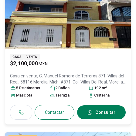
CASA
VENTA
$2,100,000
MXN
Casa en venta,
C. Manuel Romero de Terreros 871, Villas del
Real, 58116 Morelia, Mich. #871, Col. Villas Del Real,
Morelia
,
2
Michoacán de Ocampo
5
Recámara
s
, México
2
Baño
s
, C.P. 58116
, ID:
192
31620796
m
Mascota
Terraza
Cisterna
Contactar
Consultar