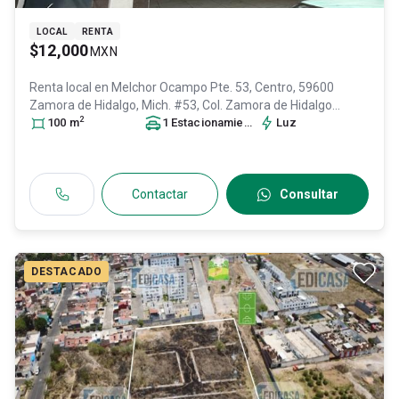
LOCAL
RENTA
$12,000
MXN
Renta local en
Melchor Ocampo Pte. 53, Centro, 59600
Zamora de Hidalgo, Mich. #53, Col. Zamora de Hidalgo
2
Centro,
100
m
Zamora
, Michoacán de Ocampo
1
Estacionamiento
, México
Luz
, C.P. 59600
,
ID:
30220133
Contactar
Consultar
DESTACADO