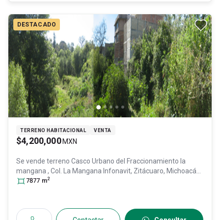
DESTACADO
TERRENO HABITACIONAL
VENTA
$4,200,000
MXN
Se vende terreno
Casco Urbano del Fraccionamiento la
mangana , Col. La Mangana Infonavit,
Zitácuaro
, Michoacán
2
de Ocampo
7877
m
, México
, C.P. 61511
, ID:
28967091