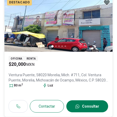
DESTACADO
OFICINA
RENTA
$20,000
MXN
Ventura Puente, 58020 Morelia, Mich. #711, Col. Ventura
Puente,
Morelia
, Michoacán de Ocampo
, México
, C.P. 58020
,
2
ID:
31035038
80
m
Luz
Contactar
Consultar