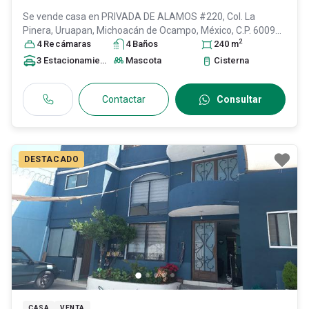
Se vende casa en
PRIVADA DE ALAMOS #220, Col. La
Pinera,
Uruapan
, Michoacán de Ocampo
, México
, C.P. 60090
,
2
ID:
31353154
4
Recámara
s
4
Baño
s
240
m
3
Estacionamiento
s
Mascota
Cisterna
Contactar
Consultar
DESTACADO
CASA
VENTA