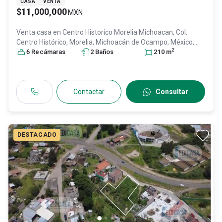
CASA
VENTA
$11,000,000
MXN
Venta casa en
Centro Historico Morelia Michoacan, Col.
Centro Histórico,
Morelia
, Michoacán de Ocampo
, México
,
2
C.P. 58000
6
Recámara
, ID:
7603316
s
2
Baño
s
210
m
Contactar
Consultar
DESTACADO