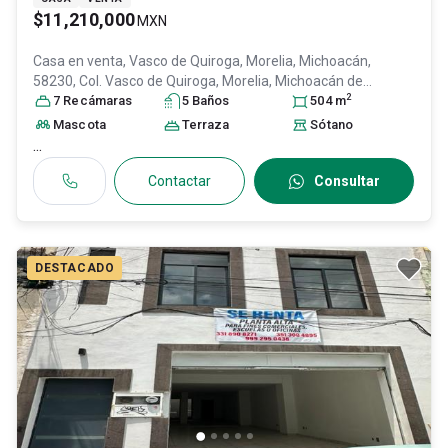
$11,210,000
MXN
Casa en venta,
Vasco de Quiroga, Morelia, Michoacán,
58230, Col. Vasco de Quiroga,
Morelia
, Michoacán de
2
Ocampo
7
Recámara
, México
s
, C.P. 58230
5
Baño
, ID:
s
19495973
504
m
Mascota
Terraza
Sótano
...
Contactar
Consultar
DESTACADO