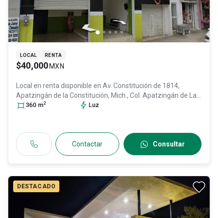
LOCAL
RENTA
$40,000
MXN
Local en renta disponible en
Av. Constitución de 1814,
Apatzingán de la Constitución, Mich., Col. Apatzingán de La
2
Constitución Centro,
360
m
Apatzingán
Luz
, Michoacán de Ocampo
,
México
, C.P. 60600
, ID:
30948106
Contactar
Consultar
DESTACADO