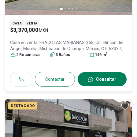
CASA
VENTA
$3,370,000
MXN
Casa en venta,
FRACC LAS MARIANAS #58, Col. Rincón del
Ángel,
Morelia
, Michoacán de Ocampo
, México
, C.P. 58337
,
2
ID:
30682340
2
Recámara
s
3
Baño
s
146
m
Contactar
Consultar
DESTACADO