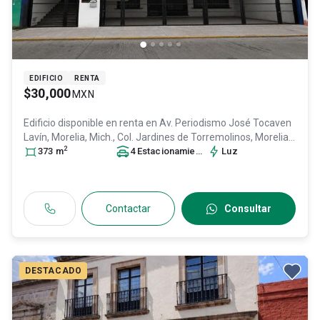
EDIFICIO
RENTA
$30,000
MXN
Edificio disponible en renta en
Av. Periodismo José Tocaven
Lavín, Morelia, Mich., Col. Jardines de Torremolinos,
Morelia
,
2
Michoacán de Ocampo
373
m
, México
4
Estacionamiento
, C.P. 58197
s
, ID:
Luz
31361953
Contactar
Consultar
DESTACADO