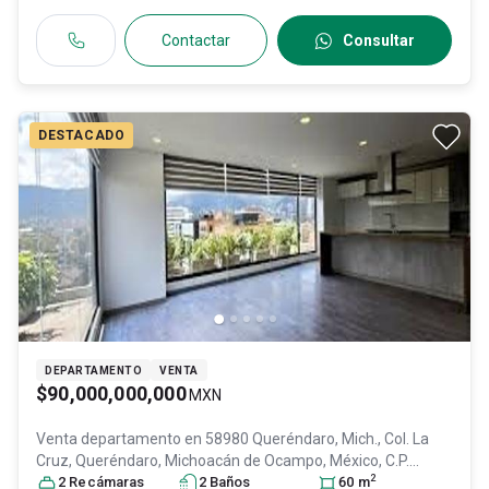
Contactar
Consultar
DESTACADO
DEPARTAMENTO
VENTA
$90,000,000,000
MXN
Venta departamento en
58980 Queréndaro, Mich., Col. La
Cruz,
Queréndaro
, Michoacán de Ocampo
, México
, C.P.
2
58980
2
Recámara
, ID:
31456513
s
2
Baño
s
60
m