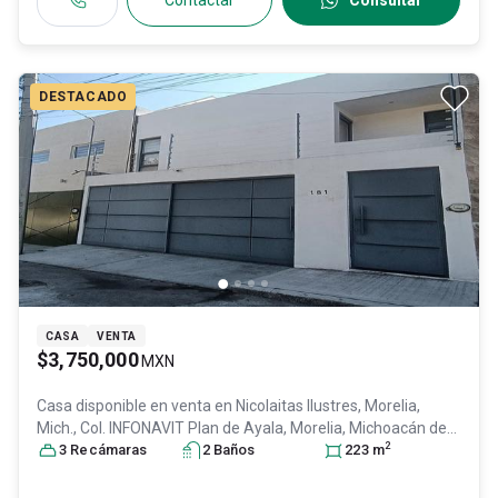
Contactar
Consultar
DESTACADO
CASA
VENTA
$3,750,000
MXN
Casa disponible en venta en
Nicolaitas Ilustres, Morelia,
Mich., Col. INFONAVIT Plan de Ayala,
Morelia
, Michoacán de
2
Ocampo
3
Recámara
, México
s
, C.P. 58000
2
Baño
, ID:
s
30905213
223
m