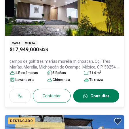
CASA
VENTA
$17,949,000
MXN
campo de golf tres marias morelia michoacan, Col. Tres
Marías,
Morelia
, Michoacán de Ocampo
, México
, C.P. 58254
,
2
ID:
30308788
4
Recámara
s
5
Baño
s
714
m
Lavandería
Chimenea
Terraza
...
Contactar
Consultar
DESTACADO