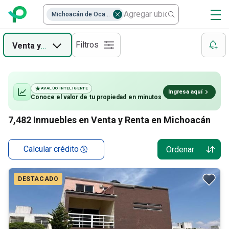
Casas en renta en Michoacán
Casas en condominio
Michoacán de Ocampo
Departamentos en renta en Michoacán
Terrenos Habitacionales
Filtros
Venta
y
Renta
Cuartos en renta en Michoacán
Departamentos
Casas
AVALÚO INTELIGENTE
Ingresa aquí
Conoce el valor de
tu propiedad
en minutos
Locales
7,482
Inmuebles en Venta y Renta en Michoacán
Bodegas comerciales
Calcular crédito
Ordenar
DESTACADO