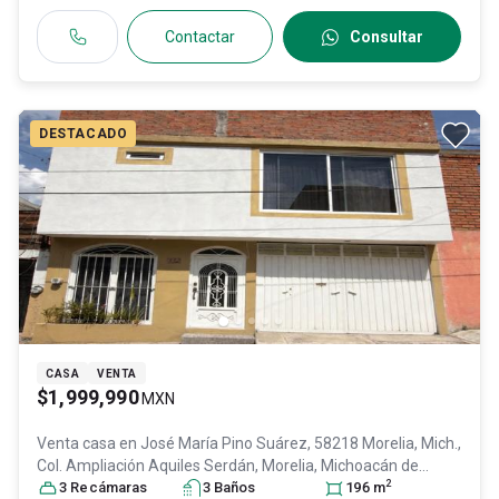
Contactar
Consultar
DESTACADO
CASA
VENTA
$1,999,990
MXN
Venta casa en
José María Pino Suárez, 58218 Morelia, Mich.,
Col. Ampliación Aquiles Serdán,
Morelia
, Michoacán de
2
Ocampo
3
Recámara
, México
s
, C.P. 58218
3
Baño
, ID:
s
30997307
196
m