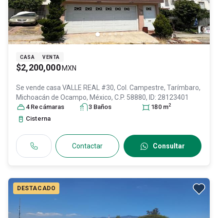
CASA
VENTA
$2,200,000
MXN
Se vende casa
VALLE REAL #30, Col. Campestre,
Tarímbaro
,
Michoacán de Ocampo
, México
, C.P. 58880
, ID:
28123401
2
4
Recámara
s
3
Baño
s
180
m
Cisterna
Contactar
Consultar
DESTACADO