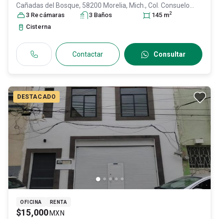
Cañadas del Bosque, 58200 Morelia, Mich., Col. Consuelo
2
Alfaro de Vázquez,
3
Recámara
s
Morelia
3
Baño
, Michoacán de Ocampo
s
145
m
, México
,
C.P. 58200
, ID:
31491575
Cisterna
Contactar
Consultar
DESTACADO
OFICINA
RENTA
$15,000
MXN