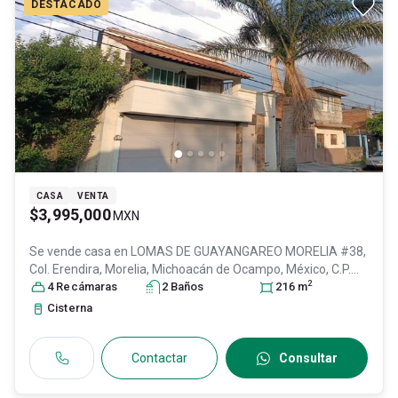
DESTACADO
CASA
VENTA
$3,995,000
MXN
Se vende casa en
LOMAS DE GUAYANGAREO MORELIA #38,
Col. Erendira,
Morelia
, Michoacán de Ocampo
, México
, C.P.
2
58240
4
Recámara
, ID:
28276557
s
2
Baño
s
216
m
Cisterna
Contactar
Consultar