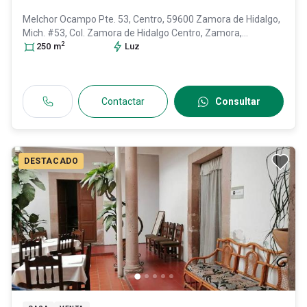
Melchor Ocampo Pte. 53, Centro, 59600 Zamora de Hidalgo,
Mich. #53, Col. Zamora de Hidalgo Centro,
Zamora
,
2
Michoacán de Ocampo
250
m
, México
Luz
, C.P. 59600
, ID:
30220121
Contactar
Consultar
DESTACADO