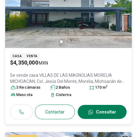
CASA
VENTA
$4,350,000
MXN
Se vende casa
VILLAS DE LAS MAGNOLIAS MORELIA
MICHOACAN, Col. Jesús Del Monte,
Morelia
, Michoacán de
2
Ocampo
3
Recámara
, México
s
, C.P. 58350
2
Baño
, ID:
s
30308928
170
m
Mascota
Cisterna
Contactar
Consultar