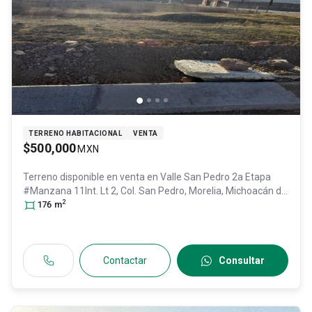
TERRENO HABITACIONAL
VENTA
$500,000
MXN
Terreno disponible en venta en
Valle San Pedro 2a Etapa
#Manzana 11Int. Lt 2, Col. San Pedro,
Morelia
, Michoacán de
2
Ocampo
176
m
, México
, C.P. 58348
, ID:
30986538
Contactar
Consultar