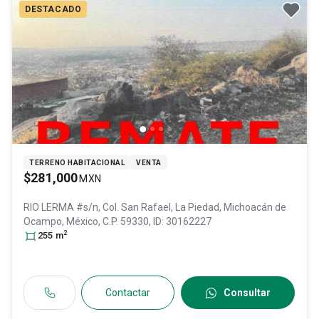
DESTACADO
TERRENO HABITACIONAL
VENTA
$281,000
MXN
RIO LERMA #s/n, Col. San Rafael,
La Piedad
, Michoacán de
Ocampo
, México
, C.P. 59330
, ID:
30162227
2
255
m
Contactar
Consultar