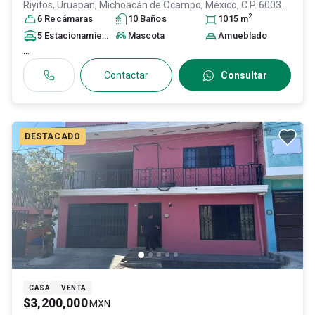
Riyitos,
Uruapan
, Michoacán de Ocampo
, México
, C.P. 60030
,
2
ID:
31572378
6
Recámara
s
10
Baño
s
1015
m
5
Estacionamiento
s
Mascota
Amueblado
...
Contactar
Consultar
DESTACADO
CASA
VENTA
$3,200,000
MXN