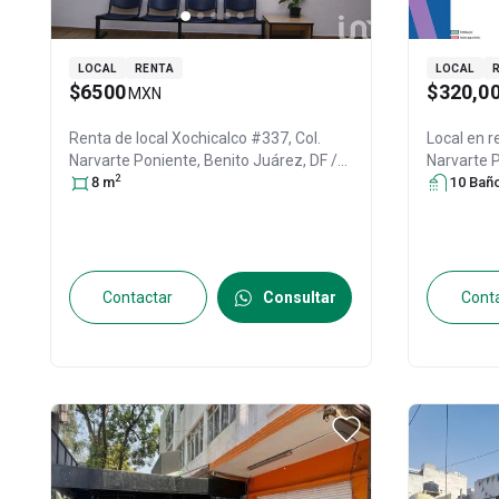
LOCAL
RENTA
LOCAL
$6500
$320,0
MXN
Renta de local
Xochicalco #337, Col.
Local en r
Narvarte Poniente,
Benito Juárez
, DF /
Narvarte 
2
CDMX
8
m
, México
, C.P. 03020
, ID:
28719387
CDMX
10
Bañ
, Mé
Contactar
Consultar
Cont