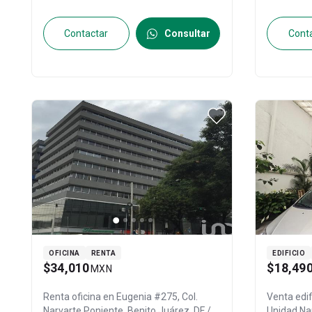
Contactar
Consultar
Cont
OFICINA
RENTA
EDIFICIO
$34,010
$18,49
MXN
Renta oficina en
Eugenia #275, Col.
Venta edif
Narvarte Poniente,
Benito Juárez
, DF /
Unidad Na