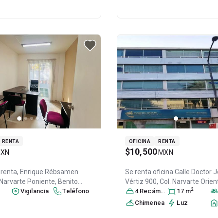
RENTA
OFICINA
RENTA
$10,500
XN
MXN
 renta,
Enrique Rébsamen
Se renta oficina
Calle Doctor 
 Narvarte Poniente,
Benito
Vértiz 900, Col. Narvarte Orien
2
DF / CDMX
Vigilancia
, México
, C.P. 03020
Teléfono
,
Juárez
4
Recámara
, DF / CDMX
s
17
, México
m
, C
386
ID:
30940323
Chimenea
Luz