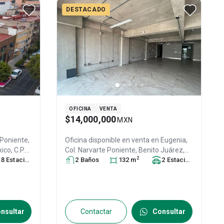
DESTACADO
OFICINA
VENTA
$14,000,000
MXN
 Poniente,
Oficina disponible en venta en
Eugenia,
xico
, C.P.
Col. Narvarte Poniente,
Benito Juárez
,
2
8
Estacionamiento
s
DF / CDMX
2
Baño
s
, México
132
, C.P. 03020
m
, ID:
2
Estacionamiento
s
27025207
nsultar
Contactar
Consultar