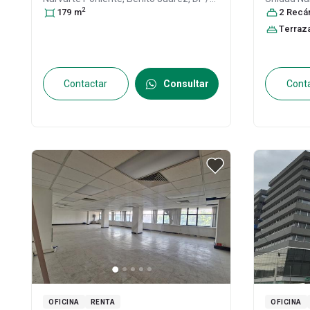
2
CDMX
179
, México
m
, C.P. 03020
, ID:
31571613
/ CDMX
2
Recáma
, 
31488867
Terraz
Contactar
Consultar
Cont
OFICINA
RENTA
OFICINA