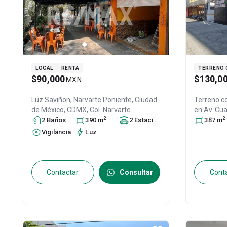
LOCAL
RENTA
TERRENO 
$90,000
$130,0
MXN
Luz Saviñon, Narvarte Poniente, Ciudad
Terreno co
de México, CDMX, Col. Narvarte
en
Av. Cu
2
2
Poniente,
2
Baño
s
Benito Juárez
390
m
, DF / CDMX
2
Estacionamiento
,
s
Poniente,
387
m
México
, C.P. 03020
, ID:
31465516
México
, C
Vigilancia
Luz
Contactar
Consultar
Cont