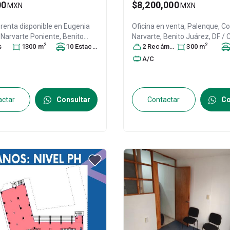
00
$8,200,000
MXN
MXN
 renta disponible en
Eugenia
Oficina en venta,
Palenque, Col
 Narvarte Poniente,
Benito
Narvarte,
Benito Juárez
, DF /
2
2
DF / CDMX
s
1300
, México
m
, C.P. 03020
10
Estacionamiento
,
s
México
2
Recámara
, C.P. 03600
s
300
, ID:
m
316296
484
A/C
actar
Consultar
Contactar
Co