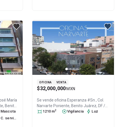
OFICINA
VENTA
$32,000,000
MXN
José María
Se vende oficina
Esperanza #Sn , Col.
te,
Benito
Narvarte Poniente,
Benito Juárez
, DF /
2
.P. 03023
Mascota
,
CDMX
1210
, México
m
, C.P. 03020
Vigilancia
, ID:
30245464
Luz
C. servicio