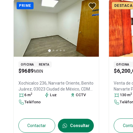
PRIME
DESTACA
OFICINA
RENTA
OFICINA
$9689
$6,200,
MXN
Xochicalco 236, Narvarte Oriente, Benito
Venta de 
Juárez, 03023 Ciudad de México, CDMX
Narvarte 
2
2
#236, Col. Narvarte Oriente,
6
m
Luz
Benito
CCTV
CDMX #620
130
m
Juárez
, DF / CDMX
, México
, C.P. 03023
,
Benito Ju
Teléfono
Teléfo
ID:
31138164
03020
, ID:
Contactar
Consultar
Cont