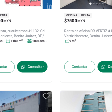
RENTA
OFICINA
RENTA
00
$7500
MXN
MXN
enta,
cuauhtemoc #1132, Col.
Renta de oficina
DR VERTIZ #1
Poniente,
Benito Juárez
, DF /
Vertiz Narvarte,
Benito Juárez
2
2
o
xico
s
, C.P. 03020
1180
m
, ID:
30313597
100
Estacionamiento
s
CDMX
9
m
, México
, C.P. 03600
, ID:
actar
Consultar
Contactar
Co