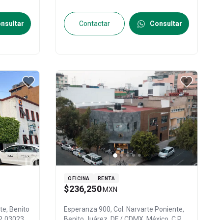
nsultar
Contactar
Consultar
OFICINA
RENTA
$236,250
MXN
nte,
Benito
Esperanza 900, Col. Narvarte Poniente,
.P. 03023
,
Benito Juárez
, DF / CDMX
, México
, C.P.