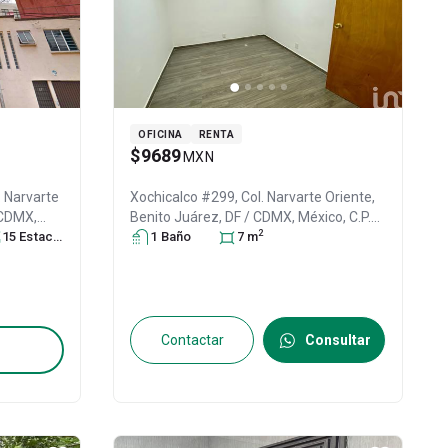
OFICINA
RENTA
$9689
MXN
. Narvarte
Xochicalco #299, Col. Narvarte Oriente,
/ CDMX
,
Benito Juárez
, DF / CDMX
, México
, C.P.
2
56
15
Estacionamiento
s
03023
1
Baño
, ID:
31138940
7
m
Contactar
Consultar