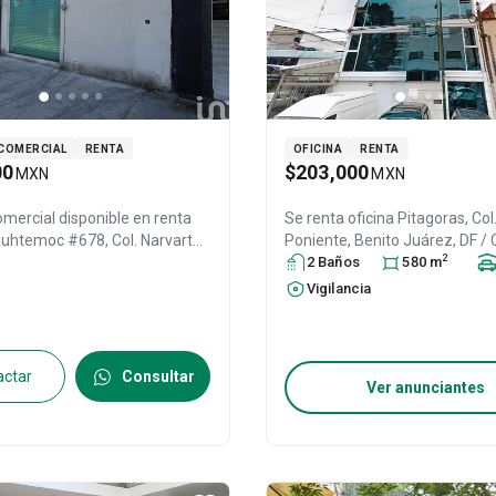
COMERCIAL
RENTA
OFICINA
RENTA
00
$203,000
MXN
MXN
mercial disponible en renta
Se renta oficina
Pitagoras, Col
auhtemoc #678, Col. Narvarte
Poniente,
Benito Juárez
, DF 
2
Benito Juárez
, DF / CDMX
,
México
2
Baño
, C.P. 03020
s
580
, ID:
m
305995
.P. 03020
, ID:
31316452
Vigilancia
actar
Consultar
Ver anunciantes