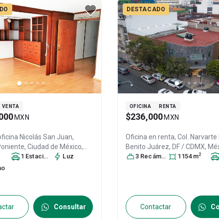
DO
DESTACADO
VENTA
OFICINA
RENTA
000
$236,000
MXN
MXN
oficina
Nicolás San Juan,
Oficina en renta,
Col. Narvarte
Poniente, Ciudad de México,
Benito Juárez
, DF / CDMX
, Mé
2
, Col. Narvarte Poniente,
1
Estacionamiento
Luz
03020
3
Recámara
, ID:
31527045
s
1154
m
árez
, DF / CDMX
, México
, C.P.
no
30997335
actar
Consultar
Contactar
Co