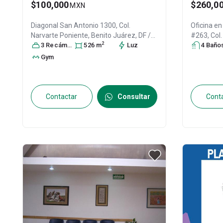
$100,000
$260,0
MXN
Diagonal San Antonio 1300, Col.
Oficina en
Narvarte Poniente,
Benito Juárez
, DF /
#263, Col.
2
CDMX
3
Recámara
, México
, C.P. 03020
s
526
m
, ID:
30945618
Luz
Juárez
4
Baño
, 
ID:
31571
Gym
Contactar
Consultar
Cont