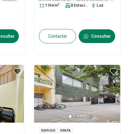
2
s
03020
1154
, ID:
m
31621637
8
Estacionamiento
Luz
s
nsultar
Contactar
Consultar
EDIFICIO
VENTA