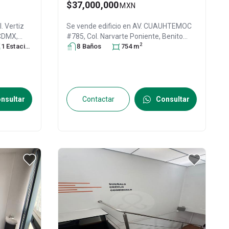
$37,000,000
MXN
. Vertiz
Se vende edificio en
AV. CUAUHTEMOC
 CDMX
,
#785, Col. Narvarte Poniente,
Benito
2
99
1
Estacionamiento
Juárez
8
Baño
, DF / CDMX
s
754
, México
m
, C.P. 03020
,
ID:
30885253
nsultar
Contactar
Consultar