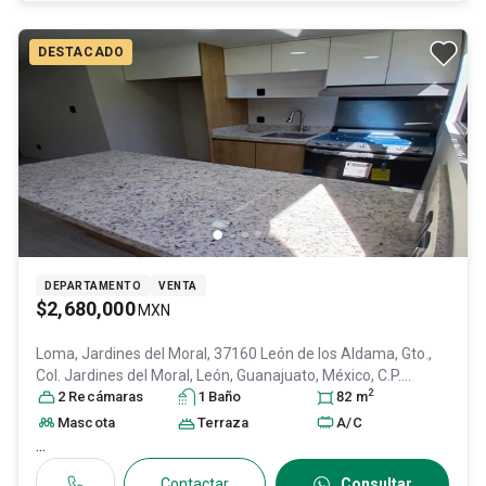
DESTACADO
DEPARTAMENTO
VENTA
$2,680,000
MXN
Loma, Jardines del Moral, 37160 León de los Aldama, Gto.,
Col. Jardines del Moral,
León
, Guanajuato
, México
, C.P.
2
37160
2
Recámara
, ID:
31109337
s
1
Baño
82
m
Mascota
Terraza
A/C
...
Contactar
Consultar