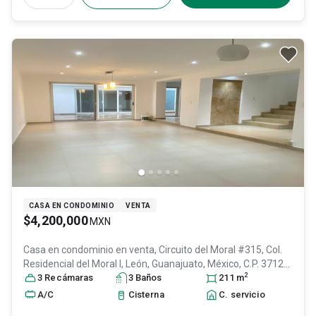
CASA EN CONDOMINIO
VENTA
$4,200,000
MXN
Casa en condominio en venta,
Circuito del Moral #315, Col.
Residencial del Moral I,
León
, Guanajuato
, México
, C.P. 37125
,
2
ID:
30115777
3
Recámara
s
3
Baño
s
211
m
A/C
Cisterna
C. servicio