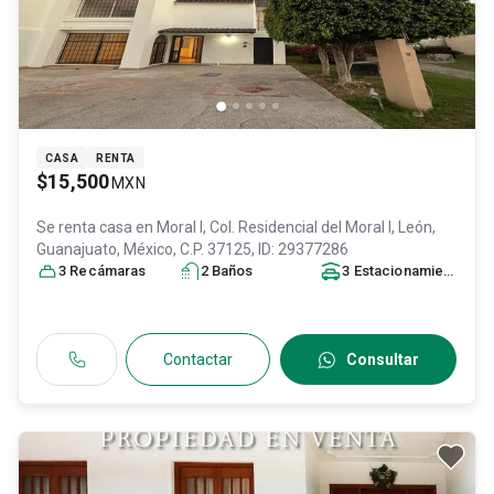
CASA
RENTA
$15,500
MXN
Se renta casa en
Moral l, Col. Residencial del Moral I,
León
,
Guanajuato
, México
, C.P. 37125
, ID:
29377286
3
Recámara
s
2
Baño
s
3
Estacionamiento
s
Contactar
Consultar