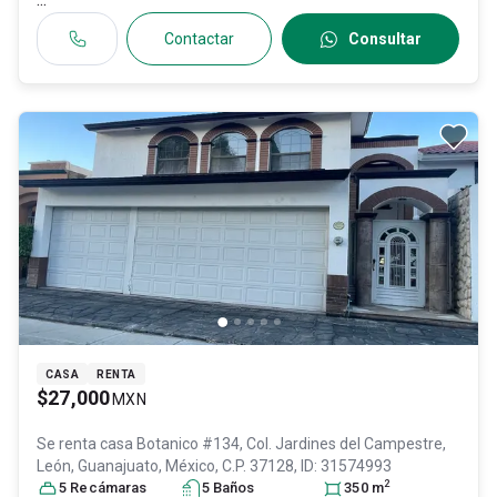
Contactar
Consultar
CASA
RENTA
$27,000
MXN
Se renta casa
Botanico #134, Col. Jardines del Campestre,
León
, Guanajuato
, México
, C.P. 37128
, ID:
31574993
2
5
Recámara
s
5
Baño
s
350
m