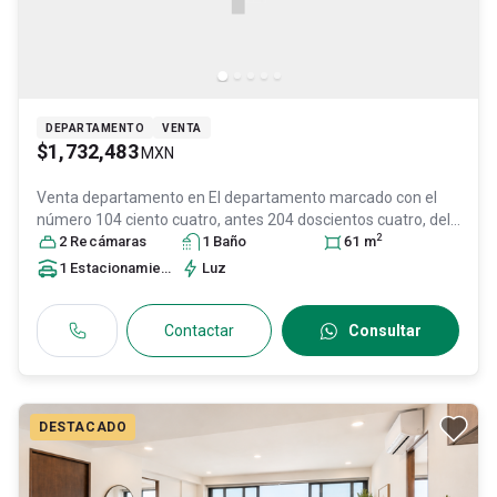
DEPARTAMENTO
VENTA
$1,732,483
MXN
Venta departamento en
El departamento marcado con el
número 104 ciento cuatro, antes 204 doscientos cuatro, del
2
Edificio d, Col. Jardines del Moral,
2
Recámara
s
1
Baño
León
, Guanajuato
61
m
, México
,
C.P. 37160
, ID:
31568714
1
Estacionamiento
Luz
Contactar
Consultar
DESTACADO