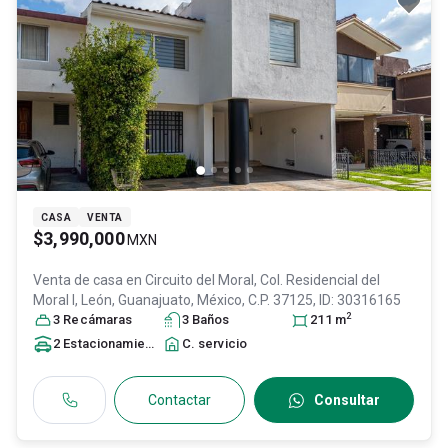
CASA
VENTA
$3,990,000
MXN
Venta de casa en
Circuito del Moral, Col. Residencial del
Moral I,
León
, Guanajuato
, México
, C.P. 37125
, ID:
30316165
2
3
Recámara
s
3
Baño
s
211
m
2
Estacionamiento
s
C. servicio
Contactar
Consultar