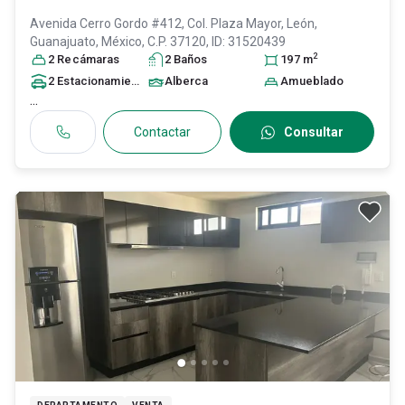
Avenida Cerro Gordo #412, Col. Plaza Mayor,
León
,
Guanajuato
, México
, C.P. 37120
, ID:
31520439
2
2
Recámara
s
2
Baño
s
197
m
2
Estacionamiento
s
Alberca
Amueblado
...
Contactar
Consultar