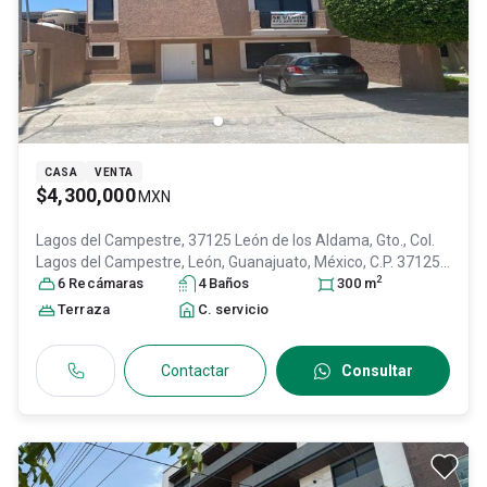
CASA
VENTA
$4,300,000
MXN
Lagos del Campestre, 37125 León de los Aldama, Gto., Col.
Lagos del Campestre,
León
, Guanajuato
, México
, C.P. 37125
,
2
ID:
30821816
6
Recámara
s
4
Baño
s
300
m
Terraza
C. servicio
Contactar
Consultar