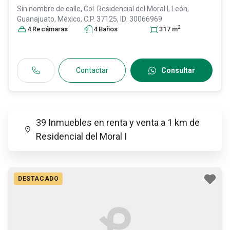
Sin nombre de calle, Col. Residencial del Moral I,
León
,
Guanajuato
, México
, C.P. 37125
, ID:
30066969
2
4
Recámara
s
4
Baño
s
317
m
Contactar
Consultar
39 Inmuebles en renta y venta a 1 km de
Residencial del Moral I
DESTACADO