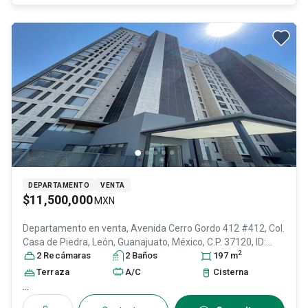
DEPARTAMENTO
VENTA
$11,500,000
MXN
Departamento en venta,
Avenida Cerro Gordo 412 #412, Col.
Casa de Piedra,
León
, Guanajuato
, México
, C.P. 37120
, ID:
2
28029918
2
Recámara
s
2
Baño
s
197
m
Terraza
A/C
Cisterna
...