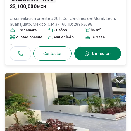
DEPARTAMENTO
VENTA
$3,100,000
MXN
circunvalación oriente #201, Col. Jardines del Moral,
León
,
Guanajuato
, México
, C.P. 37160
, ID:
28963698
2
1
Recámara
2
Baño
s
86
m
2
Estacionamiento
s
Amueblado
Terraza
...
Contactar
Consultar