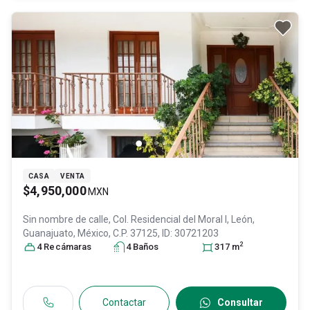
CASA
VENTA
$4,950,000
MXN
Sin nombre de calle, Col. Residencial del Moral I,
León
,
Guanajuato
, México
, C.P. 37125
, ID:
30721203
2
4
Recámara
s
4
Baño
s
317
m
Contactar
Consultar