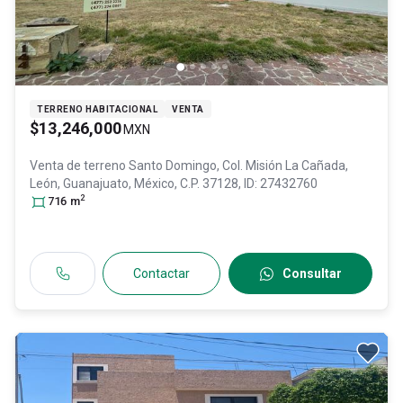
TERRENO HABITACIONAL
VENTA
$13,246,000
MXN
Venta de terreno
Santo Domingo, Col. Misión La Cañada,
León
, Guanajuato
, México
, C.P. 37128
, ID:
27432760
2
716
m
Contactar
Consultar