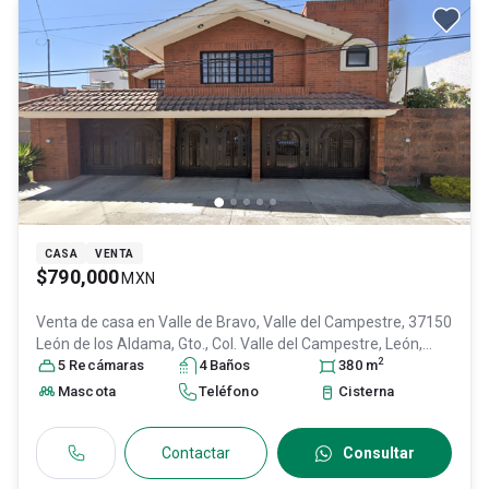
CASA
VENTA
$790,000
MXN
Venta de casa en
Valle de Bravo, Valle del Campestre, 37150
León de los Aldama, Gto., Col. Valle del Campestre,
León
,
2
Guanajuato
5
Recámara
, México
s
, C.P. 37150
4
Baño
s
, ID:
30642264
380
m
Mascota
Teléfono
Cisterna
Contactar
Consultar