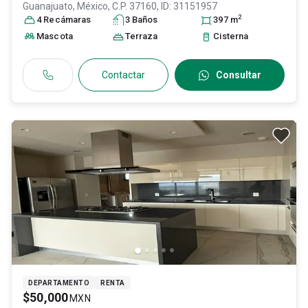
Guanajuato
, México
, C.P. 37160
, ID:
31151957
2
4
Recámara
s
3
Baño
s
397
m
Mascota
Terraza
Cisterna
Contactar
Consultar
DEPARTAMENTO
RENTA
$50,000
MXN