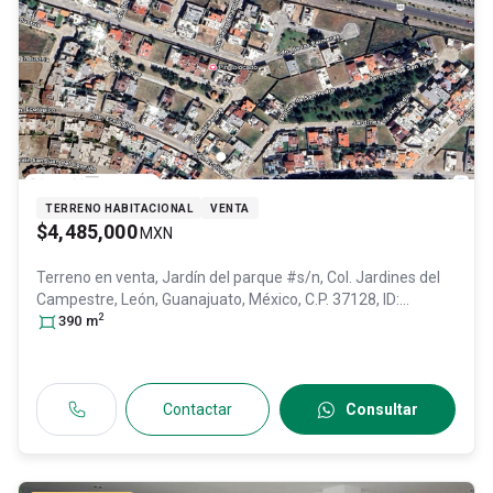
TERRENO HABITACIONAL
VENTA
$4,485,000
MXN
Terreno en venta,
Jardín del parque #s/n, Col. Jardines del
Campestre,
León
, Guanajuato
, México
, C.P. 37128
, ID:
2
31464775
390
m
Contactar
Consultar