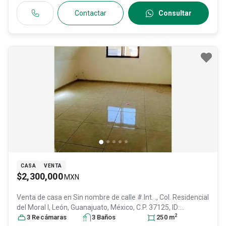
Contactar
Consultar
CASA
VENTA
$2,300,000
MXN
Venta de casa en
Sin nombre de calle #.Int. ., Col. Residencial
del Moral I,
León
, Guanajuato
, México
, C.P. 37125
, ID:
2
29187463
3
Recámara
s
3
Baño
s
250
m