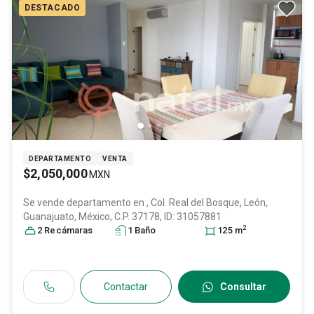
DESTACADO
DEPARTAMENTO
VENTA
$2,050,000
MXN
Se vende departamento en
, Col. Real del Bosque,
León
,
Guanajuato
, México
, C.P. 37178
, ID:
31057881
2
2
Recámara
s
1
Baño
125
m
Contactar
Consultar