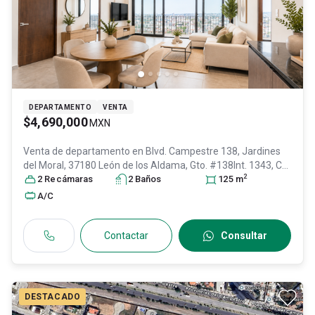
DEPARTAMENTO
VENTA
$4,690,000
MXN
Venta de departamento en
Blvd. Campestre 138, Jardines
del Moral, 37180 León de los Aldama, Gto. #138Int. 1343, Col.
2
Jardines del Moral,
2
Recámara
s
León
2
, Guanajuato
Baño
s
, México
125
, C.P. 37160
m
, ID:
31460781
A/C
Contactar
Consultar
DESTACADO