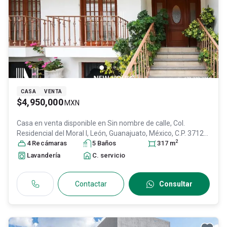
CASA
VENTA
$4,950,000
MXN
Casa en venta disponible en
Sin nombre de calle, Col.
Residencial del Moral I,
León
, Guanajuato
, México
, C.P. 37125
,
2
ID:
30990273
4
Recámara
s
5
Baño
s
317
m
Lavandería
C. servicio
Contactar
Consultar