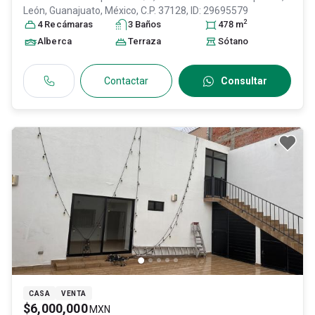
León
, Guanajuato
, México
, C.P. 37128
, ID:
29695579
2
4
Recámara
s
3
Baño
s
478
m
Alberca
Terraza
Sótano
Contactar
Consultar
CASA
VENTA
$6,000,000
MXN