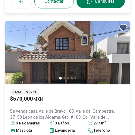
Contactar
Consultar
CASA
VENTA
$570,000
MXN
Se vende casa
Valle de Bravo 103, Valle del Campestre,
37150 León de los Aldama, Gto. #103, Col. Valle del
2
Campestre,
3
Recámara
León
s
, Guanajuato
3
Baño
, México
s
, C.P. 37150
277
m
, ID:
30472866
Mascota
Lavandería
Teléfono