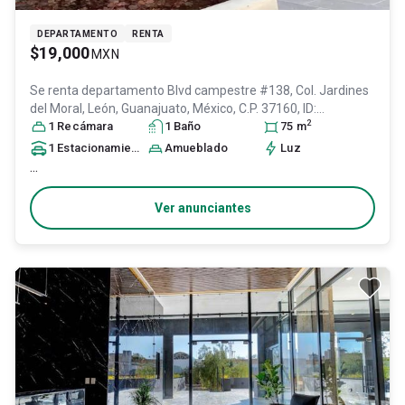
DEPARTAMENTO
RENTA
$19,000
MXN
Se renta departamento
Blvd campestre #138, Col. Jardines
del Moral,
León
, Guanajuato
, México
, C.P. 37160
, ID:
2
28203874
1
Recámara
1
Baño
75
m
1
Estacionamiento
Amueblado
Luz
...
Ver anunciantes