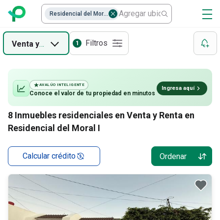
Residencial del Moral I
Filtros
Venta
y
Renta
1
AVALÚO INTELIGENTE
Ingresa aquí
Conoce el valor de
tu propiedad
en minutos
8
Inmuebles residenciales en Venta y Renta en
Residencial del Moral I
Calcular crédito
Ordenar