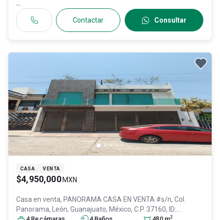
...
Contactar
Consultar
CASA
VENTA
$4,950,000
MXN
Casa en venta,
PANORAMA CASA EN VENTA #s/n, Col.
Panorama,
León
, Guanajuato
, México
, C.P. 37160
, ID:
2
29990954
4
Recámara
s
4
Baño
s
480
m