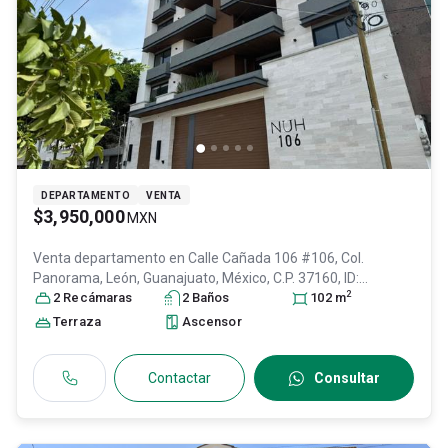
DEPARTAMENTO
VENTA
$3,950,000
MXN
Venta departamento en
Calle Cañada 106 #106, Col.
Panorama,
León
, Guanajuato
, México
, C.P. 37160
, ID:
2
30191258
2
Recámara
s
2
Baño
s
102
m
Terraza
Ascensor
Contactar
Consultar