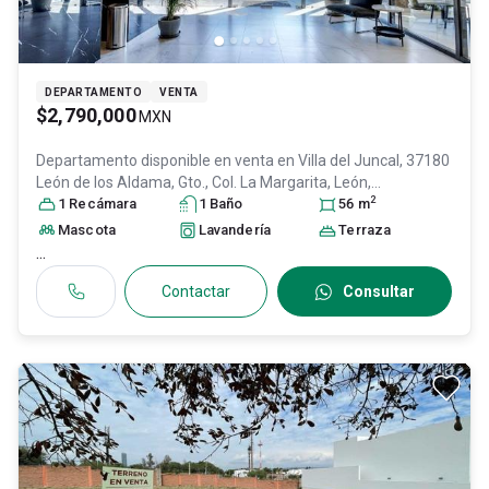
DEPARTAMENTO
VENTA
$2,790,000
MXN
Departamento disponible en venta en
Villa del Juncal, 37180
León de los Aldama, Gto., Col. La Margarita,
León
,
2
Guanajuato
1
Recámara
, México
, C.P. 37180
1
Baño
, ID:
30884694
56
m
Mascota
Lavandería
Terraza
...
Contactar
Consultar