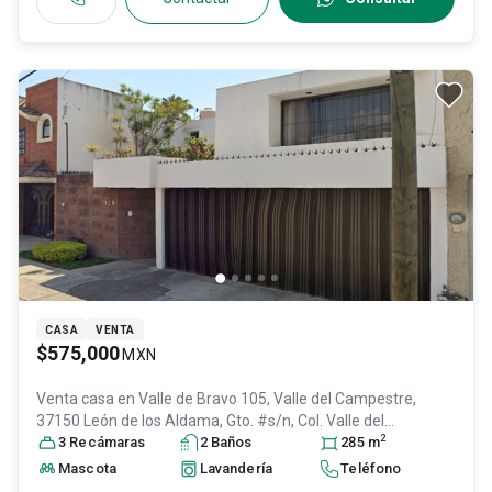
CASA
VENTA
$575,000
MXN
Venta casa en
Valle de Bravo 105, Valle del Campestre,
37150 León de los Aldama, Gto. #s/n, Col. Valle del
2
Campestre,
3
Recámara
León
s
, Guanajuato
2
Baño
, México
s
, C.P. 37150
285
m
, ID:
31578142
Mascota
Lavandería
Teléfono
...