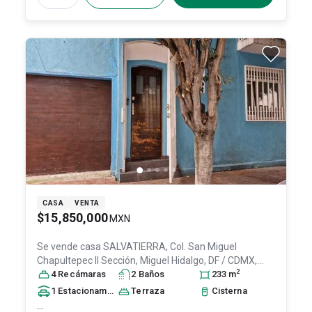
CASA
VENTA
$15,850,000
MXN
Se vende casa
SALVATIERRA, Col. San Miguel
Chapultepec II Sección,
Miguel Hidalgo
, DF / CDMX
,
2
México
4
Recámara
, C.P. 11850
s
, ID:
2
31139407
Baño
s
233
m
1
Estacionamiento
Terraza
Cisterna
...