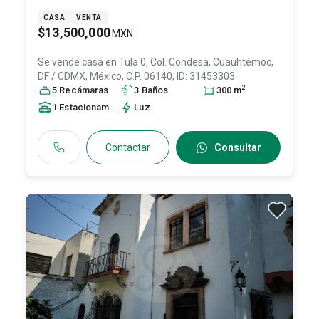
CASA
VENTA
$13,500,000
MXN
Se vende casa en
Tula 0, Col. Condesa,
Cuauhtémoc
,
DF / CDMX
, México
, C.P. 06140
, ID:
31453303
2
5
Recámara
s
3
Baño
s
300
m
1
Estacionamiento
Luz
Contactar
Consultar