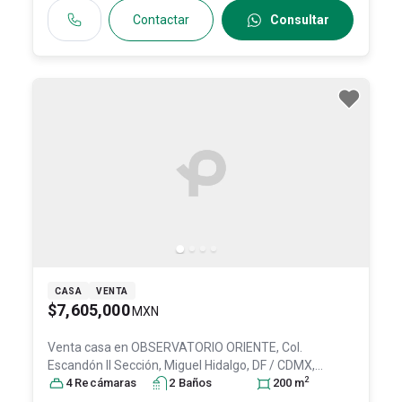
Contactar
Consultar
CASA
VENTA
$7,605,000
MXN
Venta casa en
OBSERVATORIO ORIENTE, Col.
Escandón II Sección,
Miguel Hidalgo
, DF / CDMX
,
2
México
4
Recámara
, C.P. 11800
s
, ID:
2
15503343
Baño
s
200
m