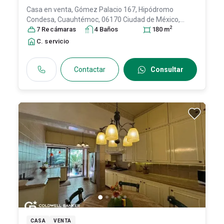
Casa en venta,
Gómez Palacio 167, Hipódromo
Condesa, Cuauhtémoc, 06170 Ciudad de México,
2
CDMX #167, Col. Hipódromo Condesa,
7
Recámara
s
4
Baño
s
Cuauhtémoc
180
m
,
DF / CDMX
, México
, C.P. 06170
, ID:
30290871
C. servicio
Contactar
Consultar
CASA
VENTA