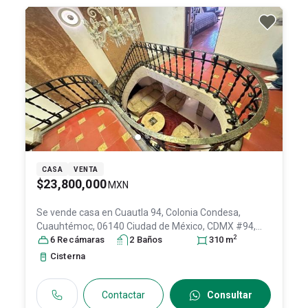
CASA
VENTA
$23,800,000
MXN
Se vende casa en
Cuautla 94, Colonia Condesa,
Cuauhtémoc, 06140 Ciudad de México, CDMX #94,
2
Col. Condesa,
6
Recámara
Cuauhtémoc
s
2
Baño
, DF / CDMX
s
, México
310
m
, C.P.
06140
, ID:
30638064
Cisterna
Contactar
Consultar