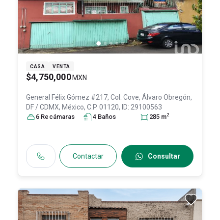
CASA
VENTA
$4,750,000
MXN
General Félix Gómez #217, Col. Cove,
Álvaro Obregón
,
DF / CDMX
, México
, C.P. 01120
, ID:
29100563
2
6
Recámara
s
4
Baño
s
285
m
Contactar
Consultar