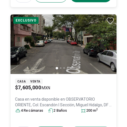
EXCLUSIVO
CASA
VENTA
$7,605,000
MXN
Casa en venta disponible en
OBSERVATORIO
ORIENTE, Col. Escandón I Sección,
Miguel Hidalgo
, DF /
2
CDMX
4
Recámara
, México
, C.P. 11800
s
2
Baño
, ID:
s
25504395
200
m