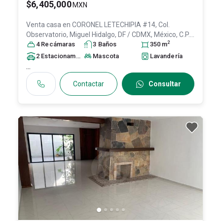
$6,405,000
MXN
Venta casa en
CORONEL LETECHIPIA #14, Col.
Observatorio,
Miguel Hidalgo
, DF / CDMX
, México
, C.P.
2
11860
4
Recámara
, ID:
31087916
s
3
Baño
s
350
m
2
Estacionamiento
s
Mascota
Lavandería
...
Contactar
Consultar