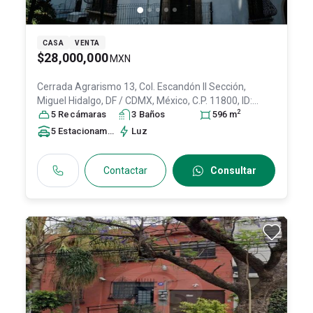
CASA
VENTA
$28,000,000
MXN
Cerrada Agrarismo 13, Col. Escandón II Sección,
Miguel Hidalgo
, DF / CDMX
, México
, C.P. 11800
, ID:
2
30941320
5
Recámara
s
3
Baño
s
596
m
5
Estacionamiento
s
Luz
Contactar
Consultar