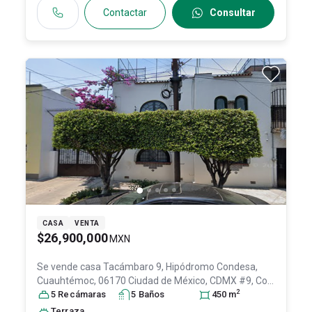
Contactar
Consultar
CASA
VENTA
$26,900,000
MXN
Se vende casa
Tacámbaro 9, Hipódromo Condesa,
Cuauhtémoc, 06170 Ciudad de México, CDMX #9, Col.
2
Hipódromo Condesa,
5
Recámara
s
Cuauhtémoc
5
Baño
s
, DF / CDMX
450
m
,
México
, C.P. 06170
, ID:
30730415
Terraza