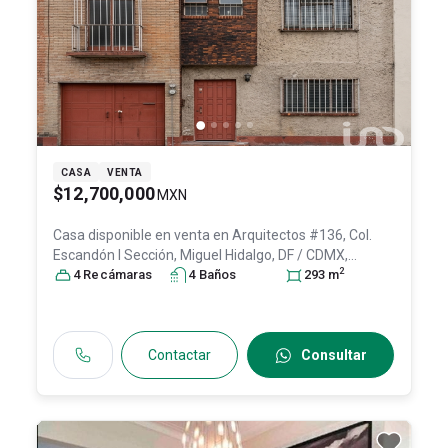
CASA
VENTA
$12,700,000
MXN
Casa disponible en venta en
Arquitectos #136, Col.
Escandón I Sección,
Miguel Hidalgo
, DF / CDMX
,
2
México
4
Recámara
, C.P. 11800
s
, ID:
4
31435561
Baño
s
293
m
Contactar
Consultar