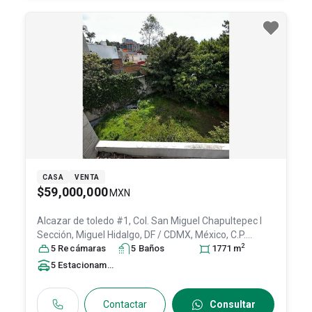
CASA
VENTA
$59,000,000
MXN
Alcazar de toledo #1, Col. San Miguel Chapultepec I
Sección,
Miguel Hidalgo
, DF / CDMX
, México
, C.P.
2
11850
5
Recámara
, ID:
28596535
s
5
Baño
s
1771
m
5
Estacionamiento
s
Contactar
Consultar