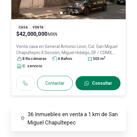
CASA
VENTA
$42,000,000
MXN
Venta casa en
General Antonio Leon, Col. San Miguel
Chapultepec II Sección,
Miguel Hidalgo
, DF / CDMX
,
2
México
8
Recámara
, C.P. 11850
s
, ID:
4
28968975
Baño
s
503
m
C. servicio
Contactar
Consultar
36 Inmuebles en venta a 1 km de San
Miguel Chapultepec