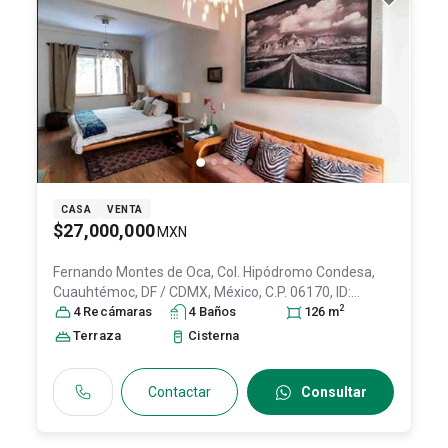
CASA
VENTA
$27,000,000
MXN
Fernando Montes de Oca, Col. Hipódromo Condesa,
Cuauhtémoc
, DF / CDMX
, México
, C.P. 06170
, ID:
2
28294933
4
Recámara
s
4
Baño
s
126
m
Terraza
Cisterna
Contactar
Consultar