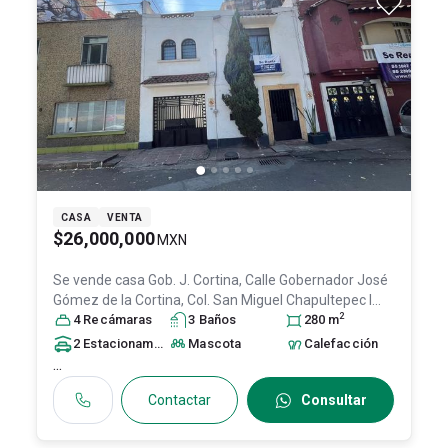
CASA
VENTA
$26,000,000
MXN
Se vende casa
Gob. J. Cortina, Calle Gobernador José
Gómez de la Cortina, Col. San Miguel Chapultepec I
2
Sección,
4
Recámara
Miguel Hidalgo
s
3
Baño
, DF / CDMX
s
, México
280
, C.P.
m
11850
, ID:
31413397
2
Estacionamiento
s
Mascota
Calefacción
...
Contactar
Consultar