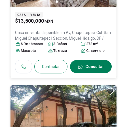
CASA
VENTA
$13,500,000
MXN
Casa en venta disponible en
Av, Chapultepec, Col. San
Miguel Chapultepec I Sección,
Miguel Hidalgo
, DF /
2
CDMX
6
Recámara
, México
, C.P. 11850
s
3
Baño
, ID:
s
31241298
272
m
Mascota
Terraza
C. servicio
Contactar
Consultar