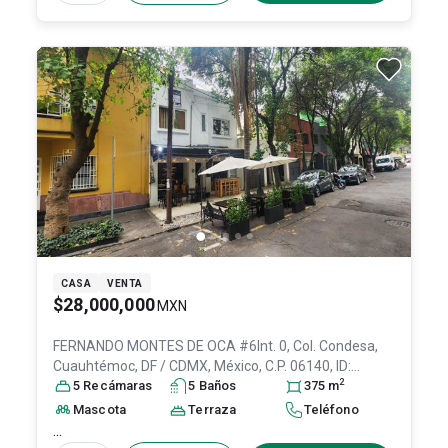
CASA
VENTA
$28,000,000
MXN
FERNANDO MONTES DE OCA #6Int. 0, Col. Condesa,
Cuauhtémoc
, DF / CDMX
, México
, C.P. 06140
, ID:
2
27265594
5
Recámara
s
5
Baño
s
375
m
Mascota
Terraza
Teléfono
...