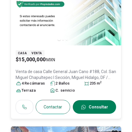
CASA
VENTA
$15,000,000
MXN
Venta de casa
Calle General Juan Cano #188, Col. San
Miguel Chapultepec I Sección,
Miguel Hidalgo
, DF /
2
CDMX
4
Recámara
, México
, C.P. 11850
s
2
Baño
, ID:
s
30048439
235
m
Terraza
C. servicio
Contactar
Consultar