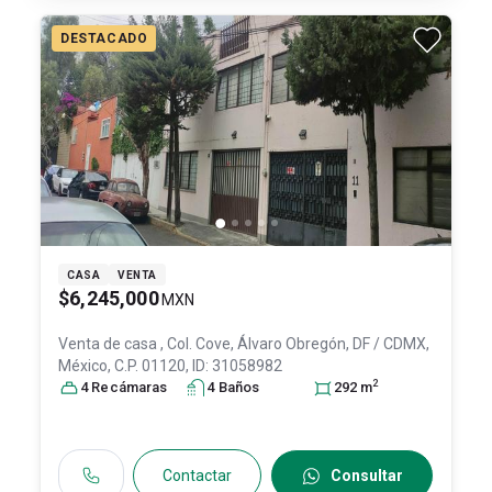
DESTACADO
CASA
VENTA
$6,245,000
MXN
Venta de casa
, Col. Cove,
Álvaro Obregón
, DF / CDMX
,
México
, C.P. 01120
, ID:
31058982
2
4
Recámara
s
4
Baño
s
292
m
Contactar
Consultar