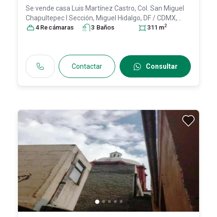
Se vende casa
Luis Martínez Castro, Col. San Miguel
Chapultepec I Sección,
Miguel Hidalgo
, DF / CDMX
,
2
México
4
Recámara
, C.P. 11850
s
, ID:
3
18466330
Baño
s
311
m
Contactar
Consultar