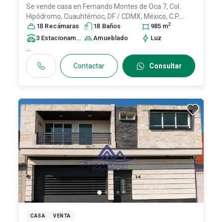
Se vende casa en
Fernando Montes de Oca 7, Col.
Hipódromo,
Cuauhtémoc
, DF / CDMX
, México
, C.P.
2
06100
18
Recámara
, ID:
31513137
s
18
Baño
s
985
m
3
Estacionamiento
s
Amueblado
Luz
...
Contactar
Consultar
CASA
VENTA