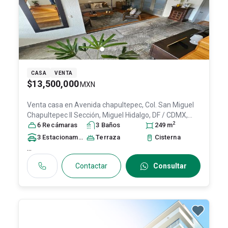
CASA
VENTA
$13,500,000
MXN
Venta casa en
Avenida chapultepec, Col. San Miguel
Chapultepec II Sección,
Miguel Hidalgo
, DF / CDMX
,
2
México
6
Recámara
, C.P. 11850
s
, ID:
3
31620138
Baño
s
249
m
3
Estacionamiento
s
Terraza
Cisterna
...
Contactar
Consultar