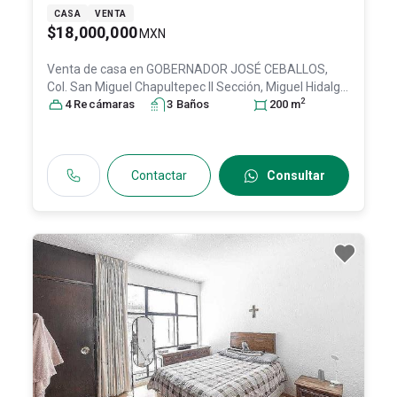
CASA
VENTA
$18,000,000
MXN
Venta de casa en
GOBERNADOR JOSÉ CEBALLOS,
Col. San Miguel Chapultepec II Sección,
Miguel Hidalgo
,
2
DF / CDMX
4
Recámara
, México
s
, C.P. 11850
3
Baño
s
, ID:
25824942
200
m
Contactar
Consultar