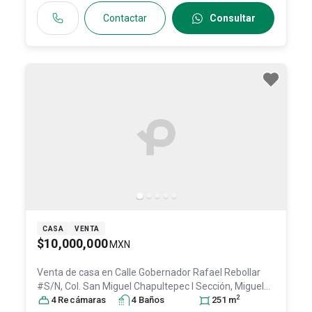
Contactar
Consultar
CASA
VENTA
$10,000,000
MXN
Venta de casa en
Calle Gobernador Rafael Rebollar
#S/N, Col. San Miguel Chapultepec I Sección,
Miguel
2
Hidalgo
4
Recámara
, DF / CDMX
s
, México
4
Baño
, C.P. 11850
s
, ID:
251
30404718
m