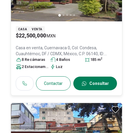
CASA
VENTA
$22,500,000
MXN
Casa en venta,
Cuernavaca 0, Col. Condesa,
Cuauhtémoc
, DF / CDMX
, México
, C.P. 06140
, ID:
2
30940262
8
Recámara
s
4
Baño
s
185
m
2
Estacionamiento
s
Luz
Contactar
Consultar