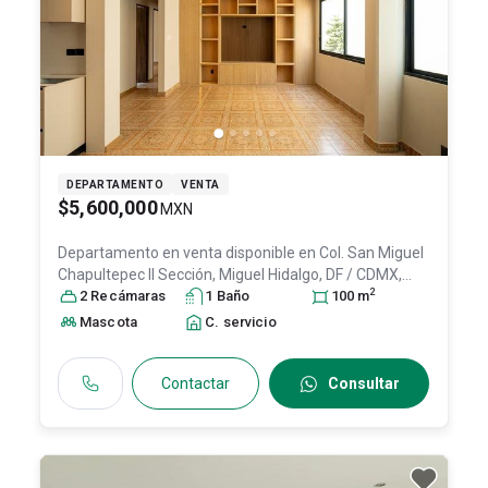
DEPARTAMENTO
VENTA
$5,600,000
MXN
Departamento en venta disponible en
Col. San Miguel
Chapultepec II Sección,
Miguel Hidalgo
, DF / CDMX
,
2
México
2
Recámara
, C.P. 11850
s
, ID:
1
31384736
Baño
100
m
Mascota
C. servicio
Contactar
Consultar