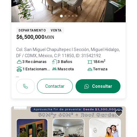
DEPARTAMENTO
VENTA
$6,500,000
MXN
Col. San Miguel Chapultepec I Sección,
Miguel Hidalgo
,
DF / CDMX
, México
, C.P. 11850
, ID:
31542192
2
3
Recámara
s
3
Baño
s
184
m
1
Estacionamiento
Mascota
Terraza
...
Contactar
Consultar