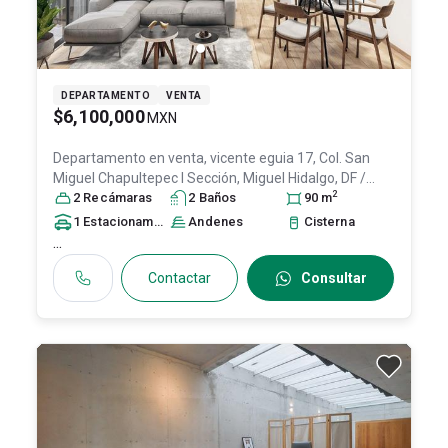
DEPARTAMENTO
VENTA
$6,100,000
MXN
Departamento en venta,
vicente eguia 17, Col. San
Miguel Chapultepec I Sección,
Miguel Hidalgo
, DF /
2
CDMX
2
Recámara
, México
, C.P. 11850
s
2
Baño
, ID:
s
30257333
90
m
1
Estacionamiento
Andenes
Cisterna
...
Contactar
Consultar