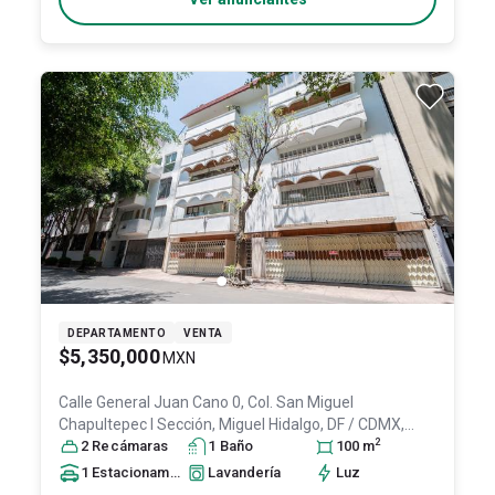
DEPARTAMENTO
VENTA
$5,350,000
MXN
Calle General Juan Cano 0, Col. San Miguel
Chapultepec I Sección,
Miguel Hidalgo
, DF / CDMX
,
2
México
2
Recámara
, C.P. 11850
s
, ID:
1
31056352
Baño
100
m
1
Estacionamiento
Lavandería
Luz