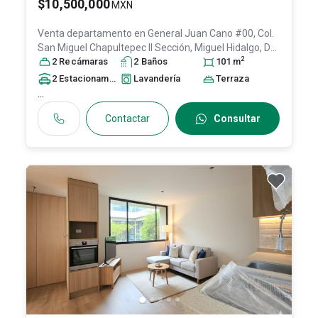
$10,500,000
MXN
Venta departamento en
General Juan Cano #00, Col.
San Miguel Chapultepec II Sección,
Miguel Hidalgo
, DF
2
/ CDMX
2
Recámara
, México
s
, C.P. 11850
2
Baño
, ID:
s
31112687
101
m
2
Estacionamiento
s
Lavandería
Terraza
...
Contactar
Consultar