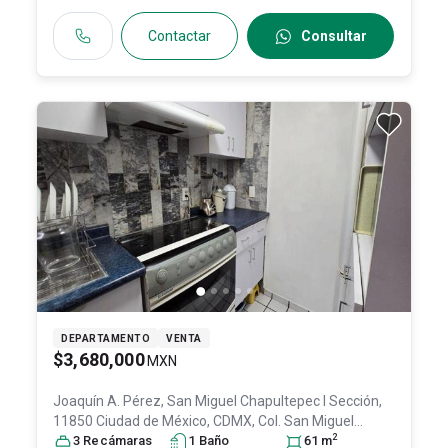
Contactar
Consultar
DEPARTAMENTO
VENTA
$3,680,000
MXN
Joaquín A. Pérez, San Miguel Chapultepec I Sección,
11850 Ciudad de México, CDMX, Col. San Miguel
2
Chapultepec I Sección,
3
Recámara
s
1
Miguel Hidalgo
Baño
, DF / CDMX
61
m
,