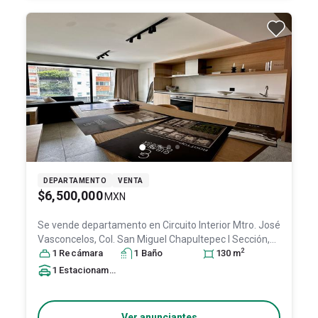
DEPARTAMENTO
VENTA
$6,500,000
MXN
Se vende departamento en
Circuito Interior Mtro. José
Vasconcelos, Col. San Miguel Chapultepec I Sección,
2
Miguel Hidalgo
1
Recámara
, DF / CDMX
1
Baño
, México
, C.P. 11850
130
m
, ID:
31504965
1
Estacionamiento
Ver anunciantes