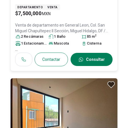
DEPARTAMENTO
VENTA
$7,500,000
MXN
Venta de departamento en
General Leon, Col. San
Miguel Chapultepec II Sección,
Miguel Hidalgo
, DF /
2
CDMX
2
Recámara
, México
, C.P. 11850
s
1
Baño
, ID:
31620988
85
m
1
Estacionamiento
Mascota
Cisterna
...
Contactar
Consultar