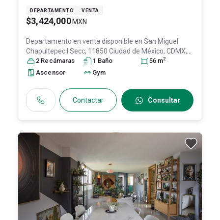
DEPARTAMENTO
VENTA
$3,424,000
MXN
Departamento en venta disponible en
San Miguel
Chapultepec I Secc, 11850 Ciudad de México, CDMX,
2
Col. San Miguel Chapultepec I Sección,
2
Recámara
s
1
Baño
Miguel Hidalgo
56
m
,
DF / CDMX
, México
, C.P. 11850
, ID:
30489948
Ascensor
Gym
Contactar
Consultar