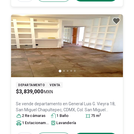
DEPARTAMENTO
VENTA
$3,839,000
MXN
Se vende departamento en
General Luis G. Vieyra 18,
San Miguel Chapultepec, CDMX, Col. San Miguel
2
Chapultepec I Sección,
2
Recámara
s
1
Miguel Hidalgo
Baño
, DF / CDMX
75
m
,
México
, C.P. 11850
, ID:
29864482
1
Estacionamiento
Lavandería