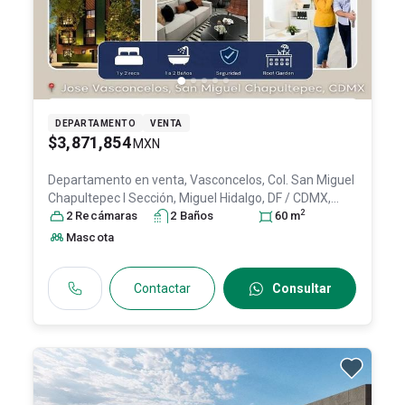
DEPARTAMENTO
VENTA
$3,871,854
MXN
Departamento en venta,
Vasconcelos, Col. San Miguel
Chapultepec I Sección,
Miguel Hidalgo
, DF / CDMX
,
2
México
2
Recámara
, C.P. 11850
s
, ID:
2
31560569
Baño
s
60
m
Mascota
Contactar
Consultar