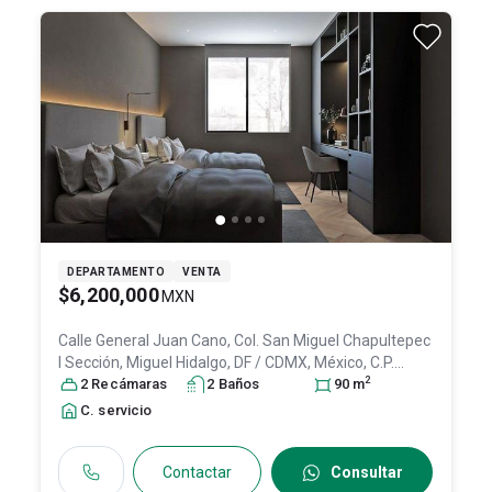
DEPARTAMENTO
VENTA
$6,200,000
MXN
Calle General Juan Cano, Col. San Miguel Chapultepec
I Sección,
Miguel Hidalgo
, DF / CDMX
, México
, C.P.
2
11850
2
Recámara
, ID:
30922873
s
2
Baño
s
90
m
C. servicio
Contactar
Consultar