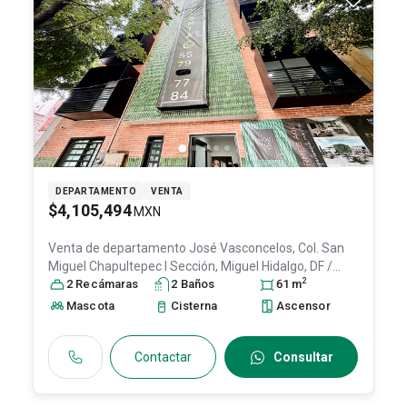
DEPARTAMENTO
VENTA
$4,105,494
MXN
Venta de departamento
José Vasconcelos, Col. San
Miguel Chapultepec I Sección,
Miguel Hidalgo
, DF /
2
CDMX
2
Recámara
, México
, C.P. 11850
s
2
Baño
, ID:
s
31590174
61
m
Mascota
Cisterna
Ascensor
Contactar
Consultar