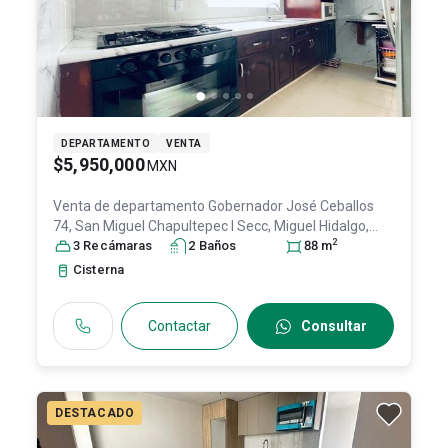
DEPARTAMENTO
VENTA
$5,950,000
MXN
Venta de departamento
Gobernador José Ceballos
74, San Miguel Chapultepec I Secc, Miguel Hidalgo,
2
11850 Ciudad de México, #74, Col. San Miguel
3
Recámara
s
2
Baño
s
88
m
Chapultepec I Sección,
Miguel Hidalgo
, DF / CDMX
,
Cisterna
México
, C.P. 11850
, ID:
30663708
Contactar
Consultar
DESTACADO