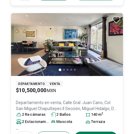
DEPARTAMENTO
VENTA
$10,500,000
MXN
Departamento en venta,
Calle Gral. Juan Cano, Col.
San Miguel Chapultepec II Sección,
Miguel Hidalgo
, DF
2
/ CDMX
2
Recámara
, México
s
, C.P. 11850
2
Baño
, ID:
s
31531532
140
m
2
Estacionamiento
s
Mascota
Terraza
...