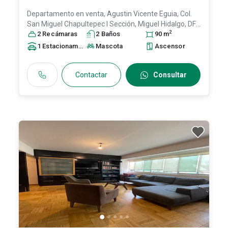
Departamento en venta,
Agustin Vicente Eguia, Col.
San Miguel Chapultepec I Sección,
Miguel Hidalgo
, DF /
2
CDMX
2
Recámara
, México
, C.P. 11850
s
2
Baño
, ID:
s
31512262
90
m
1
Estacionamiento
Mascota
Ascensor
Contactar
Consultar