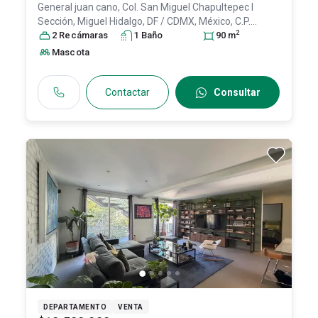
General juan cano, Col. San Miguel Chapultepec I
Sección,
Miguel Hidalgo
, DF / CDMX
, México
, C.P.
2
11850
2
Recámara
, ID:
31369797
s
1
Baño
90
m
Mascota
Contactar
Consultar
DEPARTAMENTO
VENTA