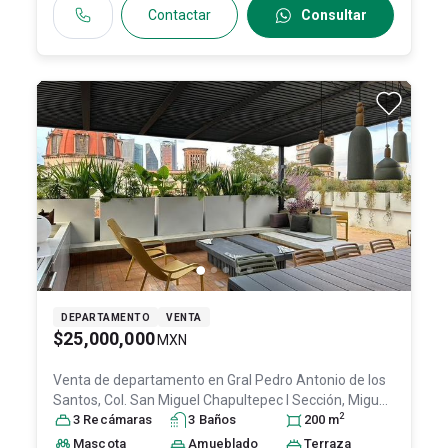
Contactar
Consultar
DEPARTAMENTO
VENTA
$25,000,000
MXN
Venta de departamento en
Gral Pedro Antonio de los
Santos, Col. San Miguel Chapultepec I Sección,
Miguel
2
Hidalgo
3
Recámara
, DF / CDMX
s
, México
3
Baño
, C.P. 11850
s
, ID:
200
30521048
m
Mascota
Amueblado
Terraza