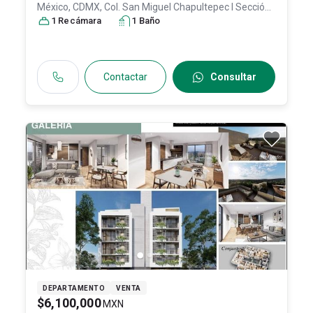
México, CDMX, Col. San Miguel Chapultepec I Sección,
Miguel Hidalgo
1
Recámara
, DF / CDMX
1
Baño
, México
, C.P. 11850
, ID:
30765358
Contactar
Consultar
DEPARTAMENTO
VENTA
$6,100,000
MXN