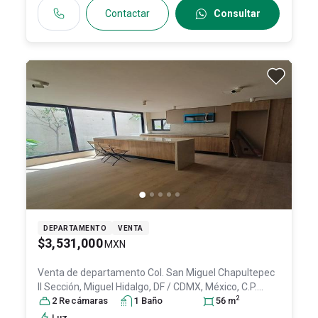
Contactar
Consultar
DEPARTAMENTO
VENTA
$3,531,000
MXN
Venta de departamento
Col. San Miguel Chapultepec
II Sección,
Miguel Hidalgo
, DF / CDMX
, México
, C.P.
2
11850
2
Recámara
, ID:
31442262
s
1
Baño
56
m
Luz