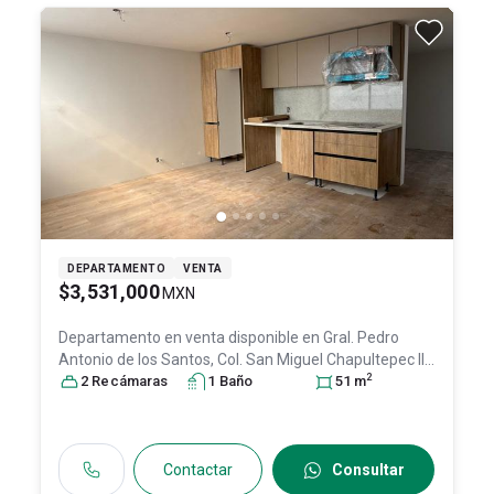
DEPARTAMENTO
VENTA
$3,531,000
MXN
Departamento en venta disponible en
Gral. Pedro
Antonio de los Santos, Col. San Miguel Chapultepec II
2
Sección,
2
Recámara
Miguel Hidalgo
s
1
Baño
, DF / CDMX
, México
51
m
, C.P.
11850
, ID:
31465130
Contactar
Consultar