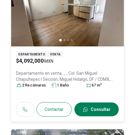
DEPARTAMENTO
VENTA
$4,092,000
MXN
Departamento en venta,
_ , Col. San Miguel
Chapultepec I Sección,
Miguel Hidalgo
, DF / CDMX
,
2
México
2
Recámara
, C.P. 11850
s
, ID:
1
31408884
Baño
67
m
Contactar
Consultar