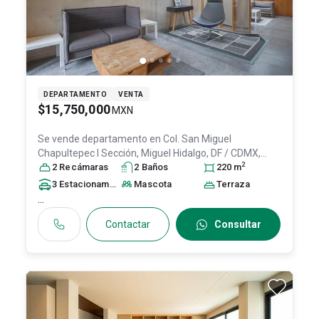
DEPARTAMENTO
VENTA
$15,750,000
MXN
Se vende departamento en
Col. San Miguel
Chapultepec I Sección,
Miguel Hidalgo
, DF / CDMX
,
2
México
2
Recámara
, C.P. 11850
s
, ID:
2
30963644
Baño
s
220
m
3
Estacionamiento
s
Mascota
Terraza
...
Contactar
Consultar