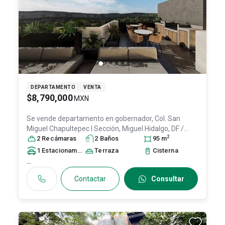
DEPARTAMENTO
VENTA
$8,790,000
MXN
Se vende departamento en
gobernador, Col. San
Miguel Chapultepec I Sección,
Miguel Hidalgo
, DF /
2
CDMX
2
Recámara
, México
, C.P. 11850
s
2
Baño
, ID:
s
30257336
95
m
1
Estacionamiento
Terraza
Cisterna
...
Contactar
Consultar