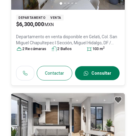
DEPARTAMENTO
VENTA
$6,300,000
MXN
Departamento en venta disponible en
Gelati, Col. San
Miguel Chapultepec I Sección,
Miguel Hidalgo
, DF /
2
CDMX
2
Recámara
, México
, C.P. 11850
s
2
Baño
, ID:
s
31393863
103
m
Contactar
Consultar