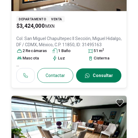
DEPARTAMENTO
VENTA
$3,424,000
MXN
Col. San Miguel Chapultepec II Sección,
Miguel Hidalgo
,
DF / CDMX
, México
, C.P. 11850
, ID:
31495163
2
2
Recámara
s
1
Baño
51
m
Mascota
Luz
Cisterna
...
Contactar
Consultar