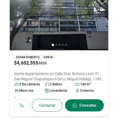
DEPARTAMENTO
VENTA
$4,652,555
MXN
Venta departamento en
Calle Gral. Antonio León 37,
San Miguel Chapultepec II Secc, Miguel Hidalgo, 11850
2
Ciudad de México, #37, Col. San Miguel Chapultepec I
3
Recámara
s
2
Baño
s
140
m
Sección,
Miguel Hidalgo
, DF / CDMX
, México
, C.P.
Mascota
Lavandería
Cisterna
11850
, ID:
31593529
...
Contactar
Consultar