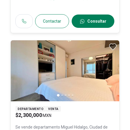
México
, C.P. 11850
, ID:
31443588
Contactar
Consultar
DEPARTAMENTO
VENTA
$2,300,000
MXN
Se vende departamento
Miguel Hidalgo, Ciudad de