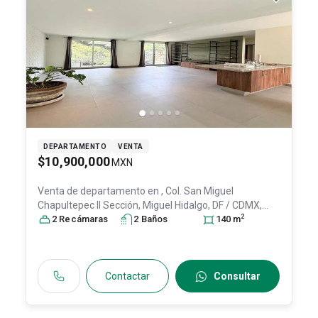
DEPARTAMENTO
VENTA
$10,900,000
MXN
Venta de departamento en
, Col. San Miguel
Chapultepec II Sección,
Miguel Hidalgo
, DF / CDMX
,
2
México
2
Recámara
, C.P. 11850
s
, ID:
2
31347413
Baño
s
140
m
Contactar
Consultar