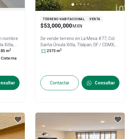
TERRENO HABITACIONAL
VENTA
$53,000,000
MXN
n nombre
Se vende terreno en
La Mesa #77, Col.
la Xitla,
Santa Úrsula Xitla,
Tlalpan
, DF / CDMX
,
2
2
.P. 14420
85
m
,
México
2373
, C.P. 14420
m
, ID:
30031387
Cisterna
nsultar
Contactar
Consultar