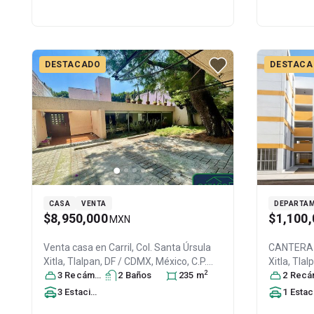
DESTACADO
DESTACA
CASA
VENTA
DEPARTA
$8,950,000
$1,100,
MXN
Venta casa en
Carril, Col. Santa Úrsula
CANTERA #
Xitla,
Tlalpan
, DF / CDMX
, México
, C.P.
Xitla,
Tlal
2
14420
3
Recámara
, ID:
31351463
s
2
Baño
s
235
m
14420
2
Recáma
, ID:
3
Estacionamiento
s
1
Estacionamien