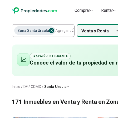
Casas en renta en Santa Ursula
Casas en condominio
Departamentos
Departament
Comprar
Rentar
Ursula
Zona Santa Ursula
Venta
y
Renta
AVALÚO INTELIGENTE
Conoce el valor de
tu propiedad
en 
Santa Ursula
Inicio
DF / CDMX
Santa Ursula
▼
171
Inmuebles en Venta y Renta en Zona