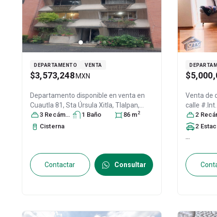
DEPARTAMENTO
VENTA
DEPARTA
$3,573,248
$5,000,
MXN
Departamento disponible en venta en
Venta de
Cuautla 81, Sta Úrsula Xitla, Tlalpan,
calle #.Int
2
14420 Ciudad de México, CDMX, Col.
3
Recámara
s
1
Baño
86
m
Úrsula Xit
2
Recáma
Santa Úrsula Xitla,
Tlalpan
, DF / CDMX
,
C.P. 1443
Cisterna
2
Estacionamien
México
, C.P. 14420
, ID:
31512499
...
Contactar
Consultar
Cont