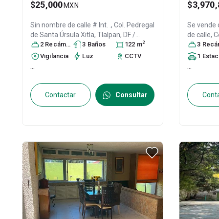
$25,000
$3,970,
MXN
Sin nombre de calle #.Int. ., Col. Pedregal
Se vende
de Santa Úrsula Xitla,
Tlalpan
, DF /
de calle, C
2
CDMX
2
Recámara
, México
, C.P. 14438
s
3
Baño
s
, ID:
23600021
122
m
DF / CDM
3
Recáma
31590777
Vigilancia
Luz
CCTV
1
Estacionamien
...
...
Contactar
Consultar
Cont