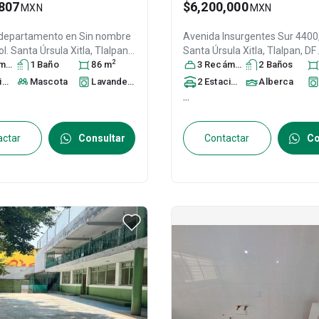
807
$6,200,000
MXN
MXN
 departamento en
Sin nombre
Avenida Insurgentes Sur 4400,
ol. Santa Úrsula Xitla,
Tlalpan
,
Santa Úrsula Xitla,
Tlalpan
, D
2
X
ra
, México
s
1
Baño
, C.P. 14420
, ID:
86
m
México
3
Recámara
, C.P. 14420
s
2
, ID:
Baño
316520
s
to
Mascota
Lavandería
2
Estacionamiento
Alberca
s
...
actar
Consultar
Contactar
Co