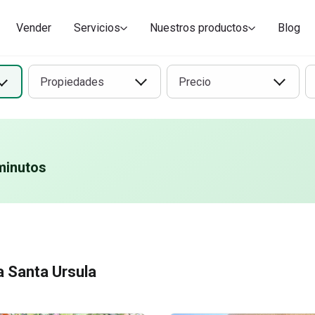
 en renta en Santa
os
Cuartos en renta en Santa U
Casas
Vender
Servicios
Nuestros productos
Blog
Propiedades
Precio
minutos
 Santa Ursula