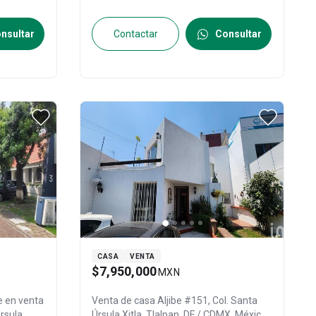
nsultar
Contactar
Consultar
CASA
VENTA
$7,950,000
MXN
e en venta
Venta de casa
Aljibe #151, Col. Santa
rsula
Úrsula Xitla,
Tlalpan
, DF / CDMX
, México
,