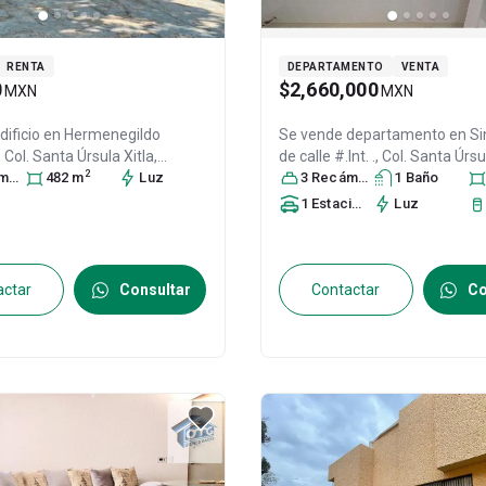
RENTA
DEPARTAMENTO
VENTA
0
$2,660,000
MXN
MXN
dificio en
Hermenegildo
Se vende departamento en
Si
 Col. Santa Úrsula Xitla,
de calle #.Int. ., Col. Santa Úrsu
2
ra
DF / CDMX
s
482
, México
m
, C.P. 14420
Luz
,
Tlalpan
3
Recámara
, DF / CDMX
s
1
Baño
, México
, C
821
ID:
24925364
1
Estacionamiento
Luz
actar
Consultar
Contactar
Co