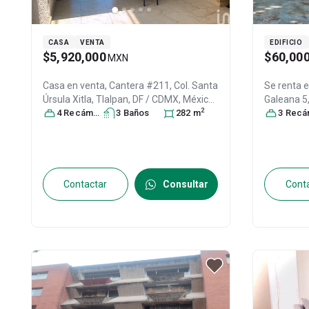
CASA
VENTA
EDIFICIO
$5,920,000
$60,00
MXN
Casa en venta,
Cantera #211, Col. Santa
Se renta e
Úrsula Xitla,
Tlalpan
, DF / CDMX
, México
,
Galeana 5,
2
C.P. 14420
4
Recámara
, ID:
29743853
s
3
Baño
s
282
m
Tlalpan
3
Recáma
, 
ID:
31252
Contactar
Consultar
Cont