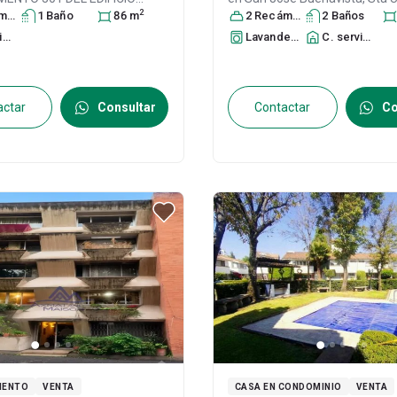
2
B" SUJETO AL REGIMEN
ra
s
1
Baño
86
m
Xitla, 14420 Ciudad de Méxic
2
Recámara
s
2
Baño
s
D CONDOMINIO VERTICAL
#s/n, Col. Santa Úrsula Xitla,
T
to
Lavandería
C. servicio
Col. Santa Úrsula Xitla,
/ CDMX
, México
, C.P. 14420
, ID:
DF / CDMX
, México
, C.P. 14420
,
30528422
862
actar
Consultar
Contactar
Co
MENTO
VENTA
CASA EN CONDOMINIO
VENTA