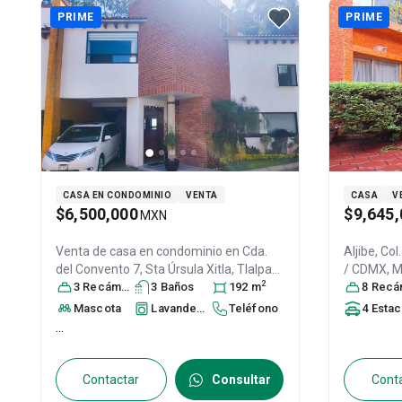
PRIME
PRIME
CASA EN CONDOMINIO
VENTA
CASA
V
$6,500,000
$9,645,
MXN
Venta de casa en condominio en
Cda.
Aljibe, Col
del Convento 7, Sta Úrsula Xitla, Tlalpan,
/ CDMX
, 
2
14420 Ciudad de México, CDMX #7Int.
3
Recámara
s
3
Baño
s
192
m
31304108
8
Recáma
49, Col. Santa Úrsula Xitla,
Tlalpan
, DF /
Mascota
Lavandería
Teléfono
4
Estacionamien
CDMX
, México
, C.P. 14420
, ID:
31104968
...
Contactar
Consultar
Cont