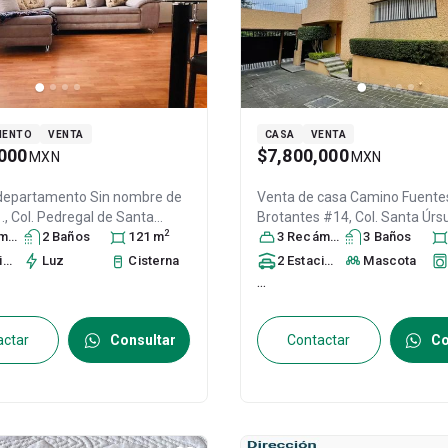
MENTO
VENTA
CASA
VENTA
000
$7,800,000
MXN
MXN
 departamento
Sin nombre de
Venta de casa
Camino Fuente
. ., Col. Pedregal de Santa
Brotantes #14, Col. Santa Úrsul
2
la,
ra
Tlalpan
s
2
Baño
, DF / CDMX
s
121
, México
m
,
Tlalpan
3
Recámara
, DF / CDMX
s
3
Baño
, México
s
, C
8
, ID:
22955373
ID:
30694405
to
Luz
s
Cisterna
2
Estacionamiento
Mascota
s
...
actar
Consultar
Contactar
Co