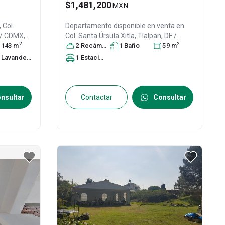
$1,481,200
MXN
 Col.
Departamento disponible en venta en
F / CDMX
,
Col. Santa Úrsula Xitla,
Tlalpan
, DF /
2
2
71
143
m
CDMX
2
Recámara
, México
, C.P. 14420
s
1
Baño
, ID:
28051580
59
m
Lavandería
1
Estacionamiento
nsultar
Contactar
Consultar