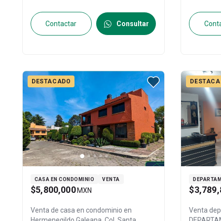
Contactar
Consultar
Cont
DESTACADO
DESTACA
CASA EN CONDOMINIO
VENTA
DEPARTA
$5,800,000
$3,789,
MXN
Venta de casa en condominio en
Venta de
Hermenegildo Galeana, Col. Santa
DEPARTAM