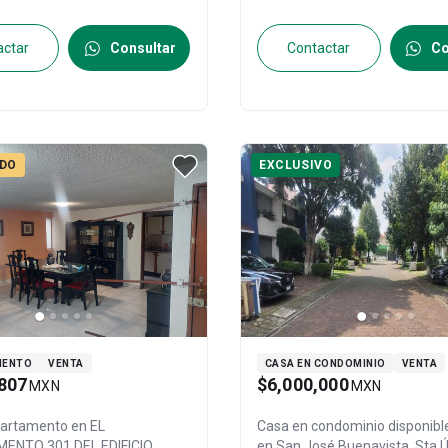
actar
Consultar
Contactar
Co
DO
EXCLUSIVO
MENTO
VENTA
CASA EN CONDOMINIO
VENTA
807
$6,000,000
MXN
MXN
partamento en
EL
Casa en condominio disponibl
ENTO 301 DEL EDIFICIO
en
San José Buenavista, Sta Ú