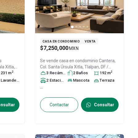
CASA EN CONDOMINIO
VENTA
$7,250,000
MXN
s
Se vende casa en condominio
Cantera,
a Xitla,
Col. Santa Úrsula Xitla,
Tlalpan
, DF /
2
2
.P. 14420
231
m
,
CDMX
3
Recámara
, México
, C.P. 14420
s
2
Baño
s
, ID:
31573990
192
m
Lavandería
2
Estacionamiento
Mascota
s
Terraza
...
nsultar
Contactar
Consultar