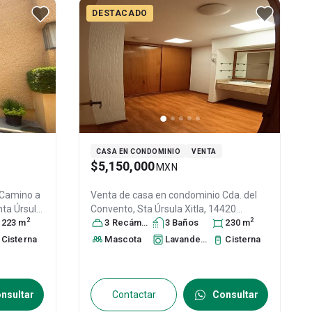
DESTACADO
CASA EN CONDOMINIO
VENTA
$5,150,000
MXN
Camino a
Venta de casa en condominio
Cda. del
nta Úrsula
Convento, Sta Úrsula Xitla, 14420
2
2
ico
223
, C.P.
m
Ciudad de México, CDMX #s/n, Col.
3
Recámara
s
3
Baño
s
230
m
Santa Úrsula Xitla,
Tlalpan
, DF / CDMX
,
Cisterna
Mascota
Lavandería
Cisterna
México
, C.P. 14420
, ID:
31422339
nsultar
Contactar
Consultar