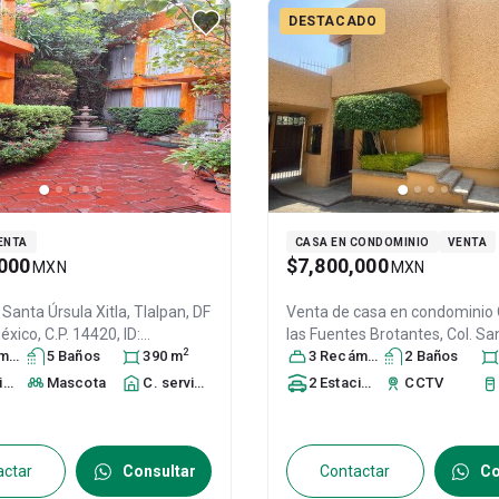
DESTACADO
ENTA
CASA EN CONDOMINIO
VENTA
000
$7,800,000
MXN
MXN
. Santa Úrsula Xitla,
Tlalpan
, DF
Venta de casa en condominio
México
, C.P. 14420
, ID:
las Fuentes Brotantes, Col. Sa
2
ra
s
5
Baño
s
390
m
Xitla,
3
Recámara
Tlalpan
, DF / CDMX
s
2
Baño
s
, Méx
14420
, ID:
31304180
to
Mascota
s
C. servicio
2
Estacionamiento
CCTV
s
actar
Consultar
Contactar
Co