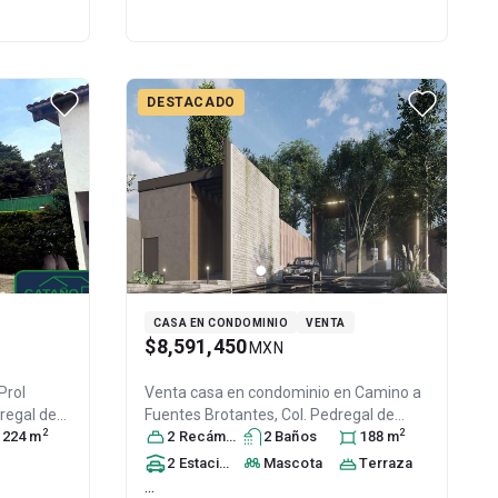
DESTACADO
CASA EN CONDOMINIO
VENTA
$8,591,450
MXN
Prol
Venta casa en condominio en
Camino a
regal de
Fuentes Brotantes, Col. Pedregal de
2
2
F / CDMX
224
m
,
Santa Úrsula Xitla,
2
Recámara
s
2
Baño
Tlalpan
s
, DF / CDMX
188
m
,
82
México
, C.P. 14438
, ID:
31272724
2
Estacionamiento
Mascota
s
Terraza
...