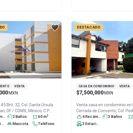
DO
DESTACADO
MENTO
VENTA
CASA EN CONDOMINIO
VENTA
000
$7,500,000
MXN
MXN
53Int. 32, Col. Santa Úrsula
Venta casa en condominio en
pan
, DF / CDMX
, México
, C.P.
Cerrada de Convento, Col. Ped
2
ra
31122835
s
2
Baño
s
60
m
Santa Úrsula Xitla,
4
Recámara
s
3
Baño
Tlalpan
s
, D
México
, C.P. 14438
, ID:
313514
to
Mascota
Teléfono
3
Estacionamiento
s