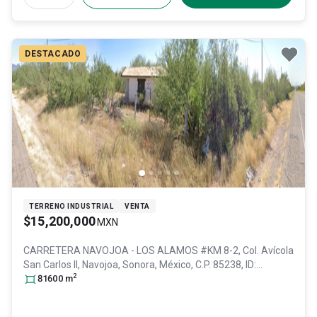
DESTACADO
TERRENO INDUSTRIAL
VENTA
$15,200,000
MXN
CARRETERA NAVOJOA - LOS ALAMOS #KM 8-2, Col. Avícola
San Carlos II,
Navojoa
, Sonora
, México
, C.P. 85238
, ID:
2
28975973
81600
m