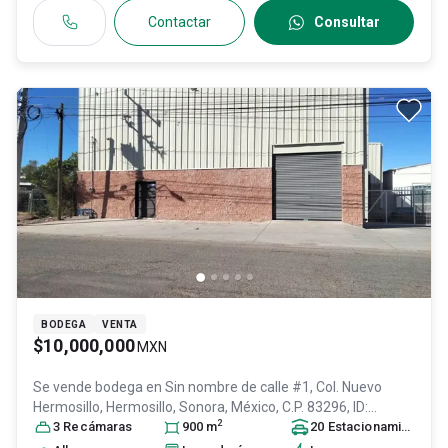
Contactar
Consultar
BODEGA
VENTA
$10,000,000
MXN
Se vende bodega en
Sin nombre de calle #1, Col. Nuevo
Hermosillo,
Hermosillo
, Sonora
, México
, C.P. 83296
, ID:
2
29067685
3
Recámara
s
900
m
20
Estacionamiento
s