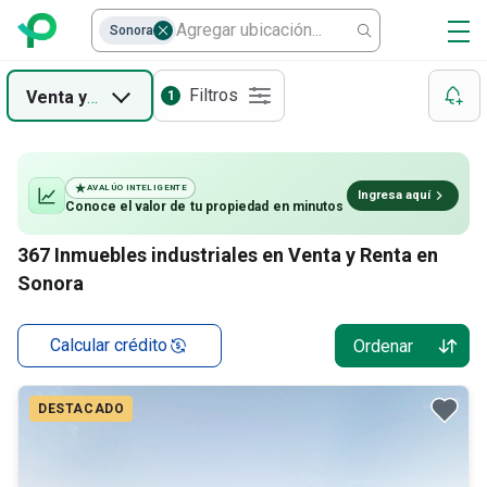
Sonora
Filtros
Venta
y
Renta
1
AVALÚO INTELIGENTE
Ingresa aquí
Conoce el valor de
tu propiedad
en minutos
367
Inmuebles industriales en Venta y Renta en
Sonora
Calcular crédito
Ordenar
DESTACADO