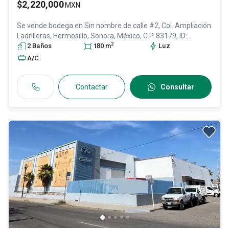
$2,220,000
MXN
Se vende bodega en
Sin nombre de calle #2, Col. Ampliación
Ladrilleras,
Hermosillo
, Sonora
, México
, C.P. 83179
, ID:
2
31072699
2
Baño
s
180
m
Luz
A/C
Contactar
Consultar