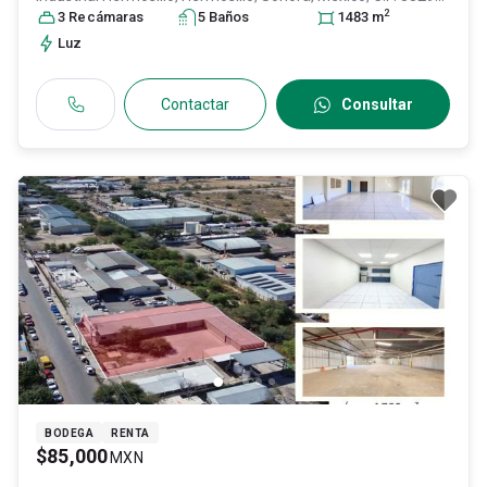
2
ID:
28781350
3
Recámara
s
5
Baño
s
1483
m
Luz
Contactar
Consultar
BODEGA
RENTA
$85,000
MXN