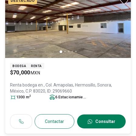
DESTACADO
BODEGA
RENTA
$70,000
MXN
Renta bodega en
, Col. Amapolas,
Hermosillo
, Sonora
,
México
, C.P. 83020
, ID:
29069660
2
1300
m
6
Estacionamiento
s
Contactar
Consultar