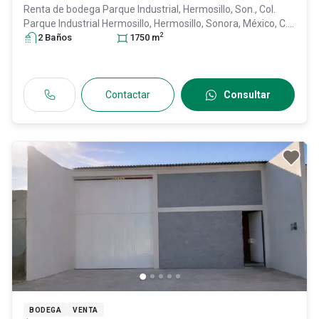
Renta de bodega
Parque Industrial, Hermosillo, Son., Col.
Parque Industrial Hermosillo,
Hermosillo
, Sonora
, México
, C.P.
2
83299
2
Baño
, ID:
s
31110556
1750
m
Contactar
Consultar
BODEGA
VENTA