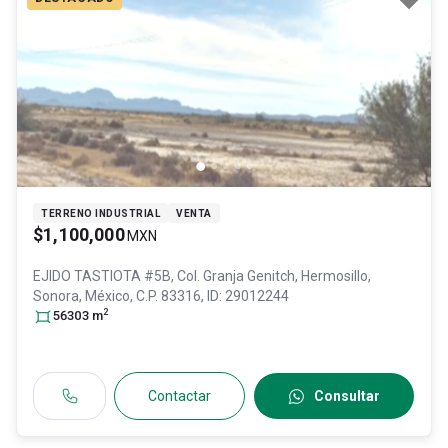
TERRENO INDUSTRIAL
VENTA
$1,100,000
MXN
EJIDO TASTIOTA #5B, Col. Granja Genitch,
Hermosillo
,
Sonora
, México
, C.P. 83316
, ID:
29012244
2
56303
m
Contactar
Consultar