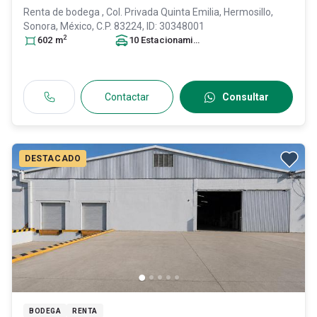
Renta de bodega
, Col. Privada Quinta Emilia,
Hermosillo
,
Sonora
, México
, C.P. 83224
, ID:
30348001
2
602
m
10
Estacionamiento
s
Contactar
Consultar
DESTACADO
BODEGA
RENTA