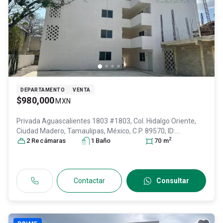
DEPARTAMENTO
VENTA
$980,000
MXN
Privada Aguascalientes 1803 #1803, Col. Hidalgo Oriente,
Ciudad Madero
, Tamaulipas
, México
, C.P. 89570
, ID:
2
30167804
2
Recámara
s
1
Baño
70
m
Contactar
Consultar