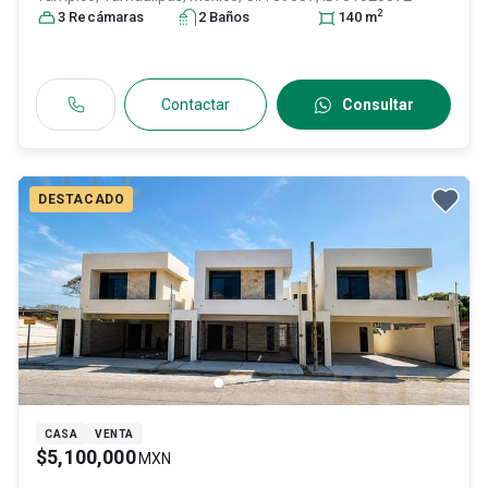
2
3
Recámara
s
2
Baño
s
140
m
Contactar
Consultar
DESTACADO
CASA
VENTA
$5,100,000
MXN