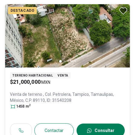
DESTACADO
TERRENO HABITACIONAL
VENTA
$21,000,000
MXN
Venta de terreno
, Col. Petrolera,
Tampico
, Tamaulipas
,
México
, C.P. 89110
, ID:
31540208
2
1458
m
Contactar
Consultar