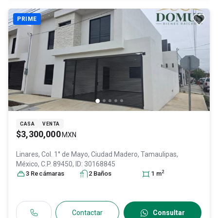
PRIME
CASA
VENTA
$3,300,000
MXN
Linares, Col. 1° de Mayo,
Ciudad Madero
, Tamaulipas
,
México
, C.P. 89450
, ID:
30168845
2
3
Recámara
s
2
Baño
s
1
m
Contactar
Consultar