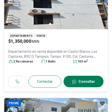
DEPARTAMENTO
VENTA
$1,350,000
MXN
Departamento en venta disponible en
Castor Blanco, Los
Castores, 89515 Tampico, Tamps. #100, Col. Castores,
2
Ciudad Madero
2
Recámara
s
, Tamaulipas
1
Baño
, México
, C.P. 89515
103
, ID:
m
30758815
Contactar
Consultar
PRIME