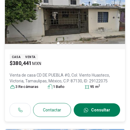
CASA
VENTA
$380,441
MXN
Venta de casa
CD DE PUEBLA #0, Col. Viento Huasteco,
Victoria
, Tamaulipas
, México
, C.P. 87130
, ID:
29122075
2
3
Recámara
s
1
Baño
95
m
Contactar
Consultar