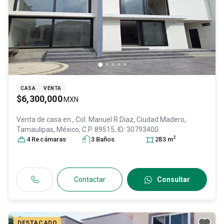
CASA
VENTA
$6,300,000
MXN
Venta de casa en
, Col. Manuel R Diaz,
Ciudad Madero
,
Tamaulipas
, México
, C.P. 89515
, ID:
30793400
2
4
Recámara
s
3
Baño
s
283
m
Contactar
Consultar
DESTACADO