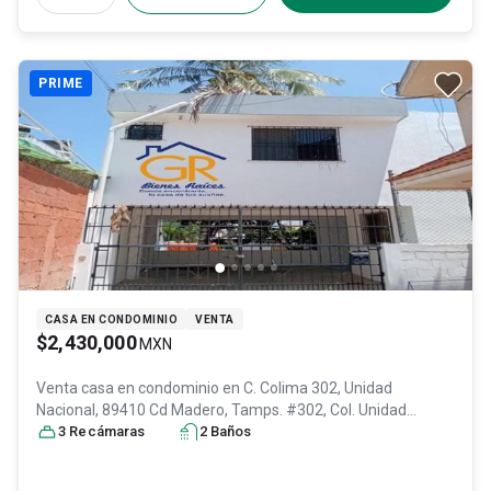
PRIME
CASA EN CONDOMINIO
VENTA
$2,430,000
MXN
Venta casa en condominio en
C. Colima 302, Unidad
Nacional, 89410 Cd Madero, Tamps. #302, Col. Unidad
Nacional,
3
Recámara
Ciudad Madero
s
2
, Tamaulipas
Baño
s
, México
, C.P. 89410
, ID:
30289278