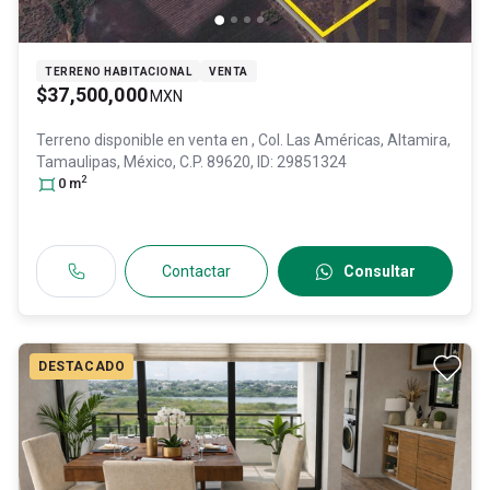
TERRENO HABITACIONAL
VENTA
$37,500,000
MXN
Terreno disponible en venta en
, Col. Las Américas,
Altamira
,
Tamaulipas
, México
, C.P. 89620
, ID:
29851324
2
0
m
Contactar
Consultar
DESTACADO