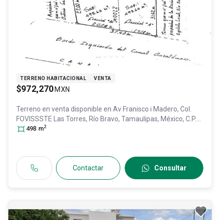
TERRENO HABITACIONAL
VENTA
$972,270
MXN
Terreno en venta disponible en
Av Franisco i Madero, Col.
FOVISSSTE Las Torres,
Río Bravo
, Tamaulipas
, México
, C.P.
2
88980
498
, ID:
m
30922483
Contactar
Consultar