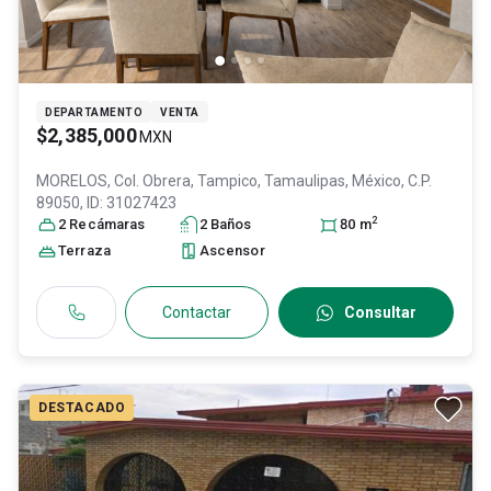
DEPARTAMENTO
VENTA
$2,385,000
MXN
MORELOS, Col. Obrera,
Tampico
, Tamaulipas
, México
, C.P.
89050
, ID:
31027423
2
2
Recámara
s
2
Baño
s
80
m
Terraza
Ascensor
Contactar
Consultar
DESTACADO