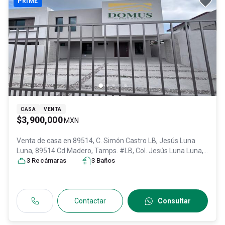
PRIME
CASA
VENTA
$3,900,000
MXN
Venta de casa en
89514, C. Simón Castro LB, Jesús Luna
Luna, 89514 Cd Madero, Tamps. #LB, Col. Jesús Luna Luna,
Ciudad Madero
3
Recámara
s
, Tamaulipas
3
Baño
, México
s
, C.P. 89514
, ID:
30734739
Contactar
Consultar