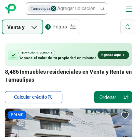
Ranchos
Tamaulipas
Terrenos Habitacionales
Filtros
Venta
y
Renta
1
Departamentos
Casas en condominio
AVALÚO INTELIGENTE
Ingresa aquí
Conoce el valor de
tu propiedad
en minutos
Casas
8,486
Inmuebles residenciales en Venta y Renta en
Locales
Tamaulipas
Terrenos Comerciales
Calcular crédito
Ordenar
PRIME