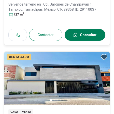
Se vende terreno en
, Col. Jardines de Champayan 1,
Tampico
, Tamaulipas
, México
, C.P. 89358
, ID:
29110037
2
727
m
Contactar
Consultar
DESTACADO
CASA
VENTA