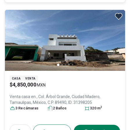
CASA
VENTA
$4,850,000
MXN
Venta casa en
, Col. Árbol Grande,
Ciudad Madero
,
Tamaulipas
, México
, C.P. 89490
, ID:
31398205
2
3
Recámara
s
2
Baño
s
320
m