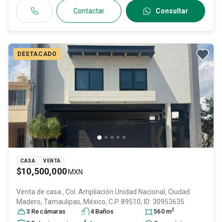
Contactar
Consultar
DESTACADO
CASA
VENTA
$10,500,000
MXN
Venta de casa
, Col. Ampliación Unidad Nacional,
Ciudad
Madero
, Tamaulipas
, México
, C.P. 89510
, ID:
30953635
2
3
Recámara
s
4
Baño
s
560
m