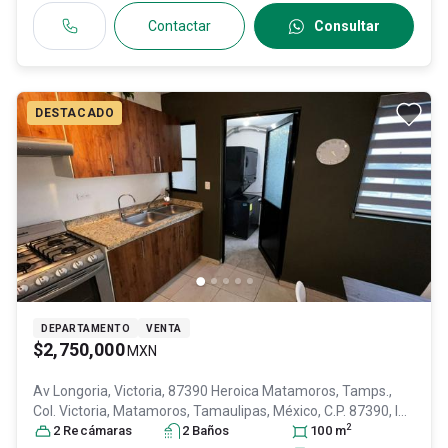
Contactar
Consultar
DESTACADO
DEPARTAMENTO
VENTA
$2,750,000
MXN
Av Longoria, Victoria, 87390 Heroica Matamoros, Tamps.,
Col. Victoria,
Matamoros
, Tamaulipas
, México
, C.P. 87390
, ID:
2
30864116
2
Recámara
s
2
Baño
s
100
m