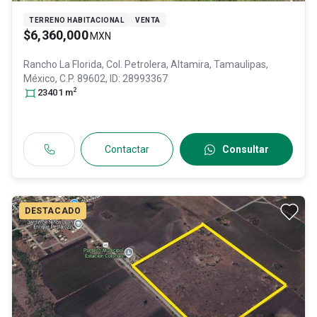
TERRENO HABITACIONAL
VENTA
$6,360,000
MXN
Rancho La Florida, Col. Petrolera,
Altamira
, Tamaulipas
,
México
, C.P. 89602
, ID:
28993367
2
23401
m
Contactar
Consultar
DESTACADO