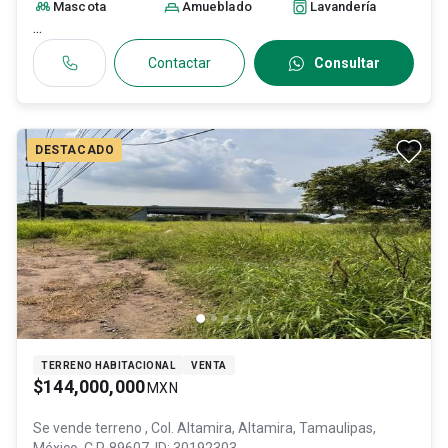
Mascota
Amueblado
Lavandería
...
Contactar
Consultar
DESTACADO
TERRENO HABITACIONAL
VENTA
$144,000,000
MXN
Se vende terreno
, Col. Altamira,
Altamira
, Tamaulipas
,