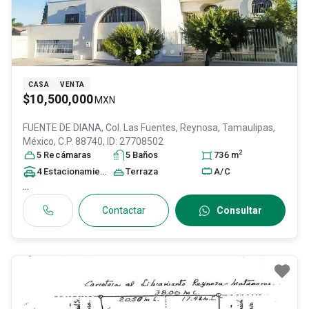
CASA
VENTA
$10,500,000
MXN
FUENTE DE DIANA, Col. Las Fuentes,
Reynosa
, Tamaulipas
,
México
, C.P. 88740
, ID:
27708502
2
5
Recámara
s
5
Baño
s
736
m
4
Estacionamiento
s
Terraza
A/C
...
Contactar
Consultar