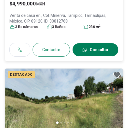
$4,990,000
MXN
Venta de casa en
, Col. Minerva,
Tampico
, Tamaulipas
,
México
, C.P. 89120
, ID:
30812768
2
3
Recámara
s
3
Baño
s
236
m
Contactar
Consultar
DESTACADO