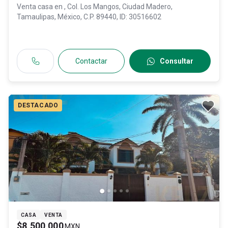
Venta casa en
, Col. Los Mangos,
Ciudad Madero
,
Tamaulipas
, México
, C.P. 89440
, ID:
30516602
Contactar
Consultar
DESTACADO
CASA
VENTA
$8,500,000
MXN