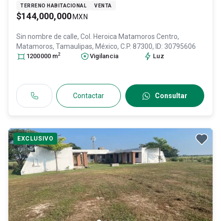
TERRENO HABITACIONAL
VENTA
$144,000,000
MXN
Sin nombre de calle, Col. Heroica Matamoros Centro,
Matamoros
, Tamaulipas
, México
, C.P. 87300
, ID:
30795606
2
1200000
m
Vigilancia
Luz
Contactar
Consultar
EXCLUSIVO