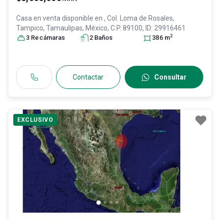
Casa en venta disponible en
, Col. Loma de Rosales,
Tampico
, Tamaulipas
, México
, C.P. 89100
, ID:
29916461
2
3
Recámara
s
2
Baño
s
386
m
Contactar
Consultar
EXCLUSIVO