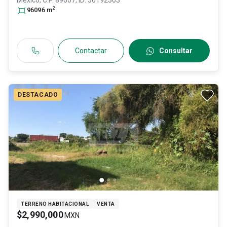
México
, C.P. 89607
, ID:
30192303
2
96096
m
Contactar
Consultar
DESTACADO
TERRENO HABITACIONAL
VENTA
$2,990,000
MXN