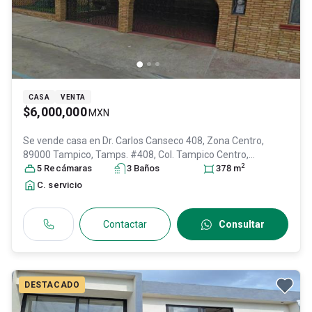
CASA
VENTA
$6,000,000
MXN
Se vende casa en
Dr. Carlos Canseco 408, Zona Centro,
89000 Tampico, Tamps. #408, Col. Tampico Centro,
2
Tampico
5
Recámara
, Tamaulipas
s
, México
3
Baño
, C.P. 89000
s
, ID:
378
31306861
m
C. servicio
Contactar
Consultar
DESTACADO