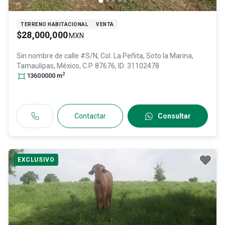
TERRENO HABITACIONAL
VENTA
$28,000,000
MXN
Sin nombre de calle #S/N, Col. La Peñita,
Soto la Marina
,
Tamaulipas
, México
, C.P. 87676
, ID:
31102478
2
13600000
m
Contactar
Consultar
EXCLUSIVO