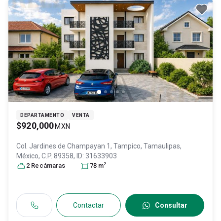
DEPARTAMENTO
VENTA
$920,000
MXN
Col. Jardines de Champayan 1,
Tampico
, Tamaulipas
,
México
, C.P. 89358
, ID:
31633903
2
2
Recámara
s
78
m
Contactar
Consultar