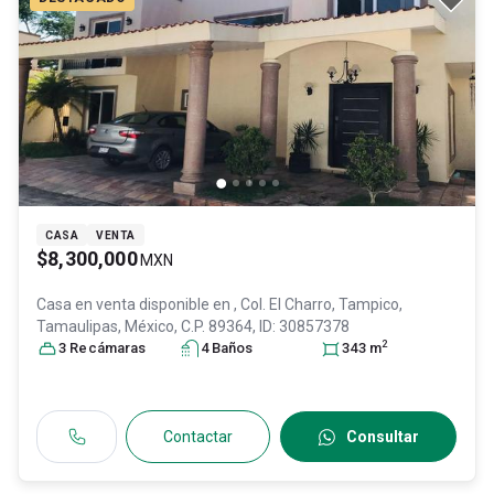
CASA
VENTA
$8,300,000
MXN
Casa en venta disponible en
, Col. El Charro,
Tampico
,
Tamaulipas
, México
, C.P. 89364
, ID:
30857378
2
3
Recámara
s
4
Baño
s
343
m
Contactar
Consultar