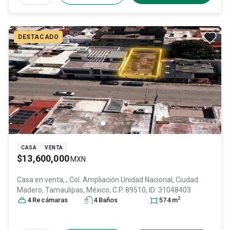
DESTACADO
CASA
VENTA
$13,600,000
MXN
Casa en venta,
, Col. Ampliación Unidad Nacional,
Ciudad
Madero
, Tamaulipas
, México
, C.P. 89510
, ID:
31048403
2
4
Recámara
s
4
Baño
s
574
m