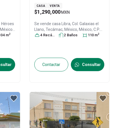
CASA
VENTA
$1,290,000
MXN
s Héroes
Se vende casa
Libra, Col. Galaxias el
 México
,
Llano,
Tecámac
, México
, México
, C.P.
2
2
104
m
55740
4
Recámara
, ID:
29986669
s
2
Baño
s
110
m
sultar
Contactar
Consultar