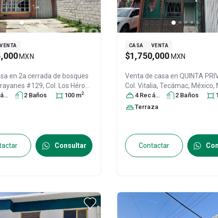
VENTA
CASA
VENTA
5,000
$1,750,000
MXN
MXN
asa en
2a cerrada de bosques
Venta de casa en
QUINTA PRI
rrayanes #129, Col. Los Héroes
Col. Vitalia,
Tecámac
, México
,
2
II,
ra
Tecámac
s
2
Baño
, México
s
, México
100
m
,
C.P. 55763
4
Recámara
, ID:
30210299
s
2
Baño
s
64
, ID:
28775645
Terraza
tactar
Consultar
Contactar
Con