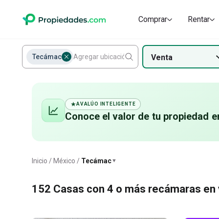
Departamentos en renta en Tecámac
Terrenos Habitacionales
Terrenos Habi
Departament
Comprar
Rentar
Tecámac
Tecámac
Venta
AVALÚO INTELIGENTE
Conoce el valor de
tu propiedad
e
Tecámac
Inicio
México
Tecámac
▼
152
Casas con 4 o más recámaras en