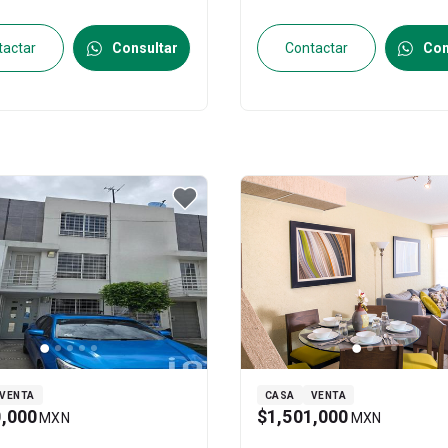
9152
31119481
tactar
Consultar
Contactar
Con
VENTA
CASA
VENTA
0,000
$1,501,000
MXN
MXN