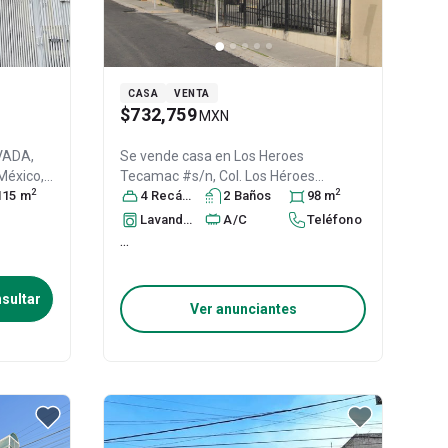
CASA
VENTA
$732,759
MXN
VADA,
Se vende casa en
Los Heroes
 México
,
Tecamac #s/n, Col. Los Héroes
2
2
115
m
Tecámac,
4
Recámara
Tecámac
s
2
Baño
, México
s
, México
98
m
,
C.P. 55763
, ID:
30320924
Lavandería
A/C
Teléfono
...
sultar
Ver anunciantes