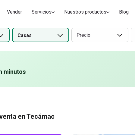
tacionales en renta en
os
Casas en condominio en ren
Casas en condominio
Vender
Servicios
Nuestros productos
Blog
Tecámac
Precio
Casas
n minutos
 venta en Tecámac