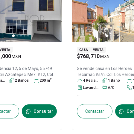
VENTA
CASA
VENTA
0,000
$768,710
MXN
MXN
encia 12, 5 de Mayo, 55749
Se vende casa en
Los Héroes
ín Azcatepec, Méx. #12, Col.
Tecámac #s/n, Col. Los Héroe
2
 Real,
ra
Tecámac
s
2
Baño
s
, México
200
,
m
Tecámac,
4
Recámara
Tecámac
s
1
Baño
, México
, 
 C.P. 55749
, ID:
30241295
C.P. 55763
, ID:
30320899
Lavandería
A/C
...
tactar
Consultar
Contactar
Con