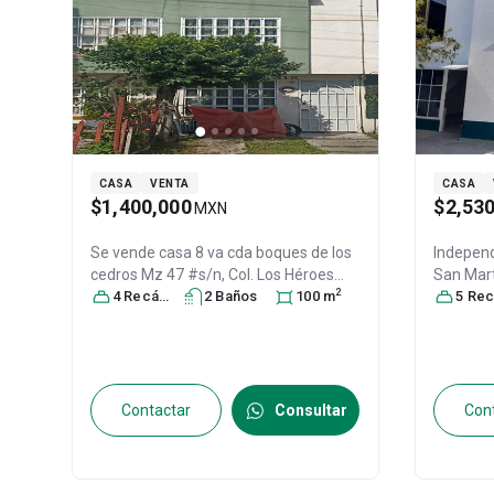
CASA
VENTA
CASA
$1,400,000
$2,53
MXN
Se vende casa
8 va cda boques de los
Independ
cedros Mz 47 #s/n, Col. Los Héroes
San Mart
2
Tecámac II,
4
Recámara
Tecámac
s
2
Baño
, México
s
, México
100
m
,
Villa del
5
Recáma
C.P. 55764
, ID:
30528305
México
,
Contactar
Consultar
Con