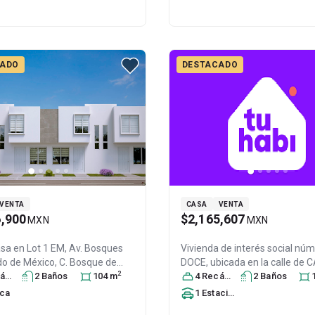
CADO
DESTACADO
VENTA
CASA
VENTA
6,900
$2,165,607
MXN
MXN
asa en
Lot 1 EM, Av. Bosques
Vivienda de interés social nú
do de México, C. Bosque de
DOCE, ubicada en la calle de 
2
pec esq, SM II, Los Heroes
ra
s
2
Baño
s
104
m
número once, EDIFICIO 3 (TRES
4
Recámara
s
2
Baño
s
, Col. Los Héroes Tecámac II,
Los Héroes Tecámac II,
Tecám
rca
1
Estacionamiento
c
, México
, México
, C.P. 55764
,
México
, México
, C.P. 55764
, ID: