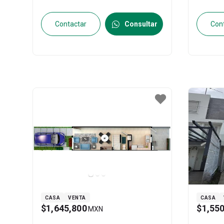
México
, México
, C.P. 55764
, ID:
ID:
3095
30918174
Contactar
Consultar
Con
CASA
VENTA
CASA
$1,645,800
$1,55
MXN