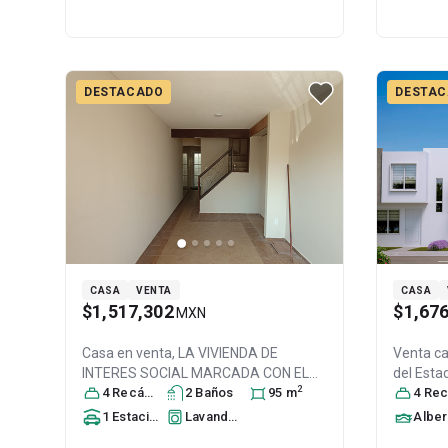
DESTACADO
DESTA
CASA
VENTA
CASA
$1,517,302
$1,67
MXN
Casa en venta,
LA VIVIENDA DE
Venta c
INTERES SOCIAL MARCADA CON EL
del Esta
2
NUMERO 22 DEL LOTE 23 DE LA
4
Recámara
s
2
Baño
s
95
m
Chapulte
4
Recáma
MANZANA 10 UBICADA EN LA CA, Col.
Tecamac,
1
Estacionamiento
Lavandería
Albe
Los Héroes Ozumbilla,
Tecámac
,
Tecáma