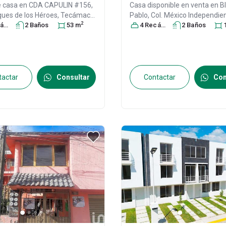
e casa en
CDA CAPULIN #156,
Casa disponible en venta en
B
ques de los Héroes,
Tecámac
,
Pablo, Col. México Independien
2
ra
 México
s
, C.P. 55767
2
Baño
s
, ID:
53
m
Tecámac
4
Recámara
, México
s
2
, México
Baño
s
, C.P
60
ID:
29854695
tactar
Consultar
Contactar
Con