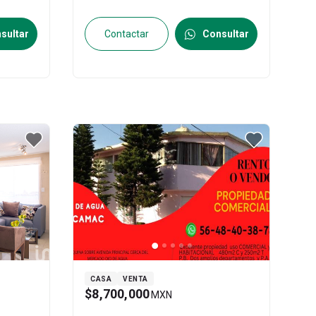
ID:
30864334
sultar
Contactar
Consultar
CASA
VENTA
$8,700,000
MXN