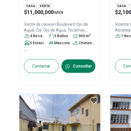
CASA
VENTA
CASA
$11,000,000
$2,10
MXN
Venta de casa en
Boulevard Ojo de
Vicente 
Agua, Col. Ojo de Agua,
Tecámac
,
Azcatep
2
México
4
Recámara
, México
s
, C.P. 55770
3
Baño
s
, ID:
300
m
C.P. 557
7
Recáma
31434616
5
Estacionamiento
Mascota
s
Chimenea
...
Contactar
Consultar
Con