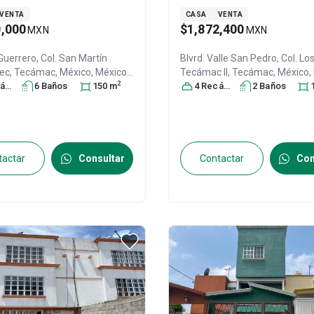
VENTA
CASA
VENTA
0,000
$1,872,400
MXN
MXN
Guerrero, Col. San Martín
Blvrd. Valle San Pedro, Col. Lo
ec,
Tecámac
, México
, México
,
Tecámac II,
Tecámac
, México
,
2
48
ra
, ID:
30339669
s
6
Baño
s
150
m
C.P. 55764
4
Recámara
, ID:
30449082
s
2
Baño
s
tactar
Consultar
Contactar
Con