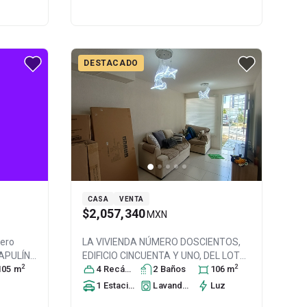
DESTACADO
CASA
VENTA
$2,057,340
MXN
mero
LA VIVIENDA NÚMERO DOSCIENTOS,
CAPULÍN
EDIFICIO CINCUENTA Y UNO, DEL LOTE
2
2
, Col.
105
m
UNO, DE LA MANZANA OCHO, DE LA
4
Recámara
s
2
Baño
s
106
m
ac
,
CAL, Col. Paseos del Bosque,
1
Estacionamiento
Lavandería
Luz
Tecámac
, México
, México
, C.P. 55767
,