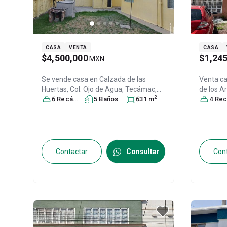
CASA
VENTA
CASA
$4,500,000
$1,24
MXN
Se vende casa en
Calzada de las
Venta c
Huertas, Col. Ojo de Agua,
Tecámac
,
de los A
2
México
6
Recámara
, México
s
, C.P. 55770
5
Baño
s
, ID:
631
m
Tecámac 
4
Recáma
29435806
C.P. 557
Contactar
Consultar
Con