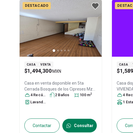
DESTACADO
DESTA
CASA
VENTA
CASA
$1,494,300
$1,58
MXN
Casa en venta disponible en
5ta
Casa dis
Cerrada Bosques de los Cipreses Mz
VIVIEND
2
68, Casa 1, Los Heroes Tecamac ll,
4
Recámara
s
2
Baño
s
100
m
edificio 
4
Recáma
Tecamac, Estado de México,, Col. Los
manzana 
Lavandería
1
Estaciona
Héroes Tecámac II,
Tecámac
, México
,
Los Héro
México
, C.P. 55764
, ID:
30541839
México
,
315392
Contactar
Consultar
Con