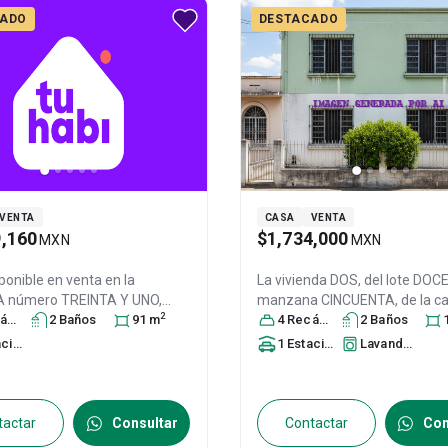
CADO
DESTACADO
VENTA
CASA
VENTA
9,160
$1,734,000
MXN
MXN
ponible en venta en
la
La vivienda DOS, del lote DOCE,
A número TREINTA Y UNO,
manzana CINCUENTA, de la ca
2
NUEVE, del lote DOS, de la
ra
s
2
Baño
s
91
m
QUINTA CERRADA DE BOSQUE
4
Recámara
s
2
Baño
s
VEINTITRÉS, de la Call, Col.
LOS, Col. Los Héroes Tecámac I
miento
1
Estacionamiento
Lavandería
es San Pablo,
Tecámac
,
Tecámac
, México
, México
, C.P
 México
, C.P. 55765
, ID:
ID:
30939143
23
tactar
Consultar
Contactar
Con