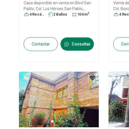
Casa disponible en venta en
Blvd San
Venta d
Pablo, Col. Los Héroes San Pablo,
Col. Bos
2
Tecámac
4
Recámara
, México
s
2
, México
Baño
s
, C.P. 55765
104
m
,
México
4
Recáma
,
ID:
30449060
292764
Contactar
Consultar
Con