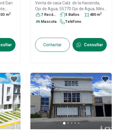
lvd San
Venta de casa
Calz. de la Hacienda,
te,
Ojo de Agua, 55770 Ojo de Agua, Méx.,
2
2
. 55765
103
m
,
Col. Ojo de Agua,
7
Recámara
s
5
Tecámac
Baño
s
, México
480
m
,
México
, C.P. 55770
, ID:
30700653
Mascota
Teléfono
sultar
Contactar
Consultar