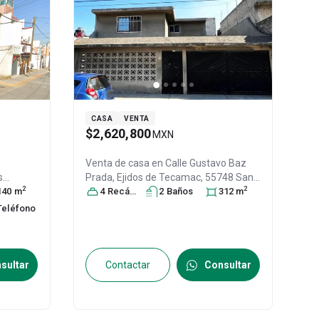
CASA
VENTA
$2,620,800
MXN
Venta de casa en
Calle Gustavo Baz
s
Prada, Ejidos de Tecamac, 55748 San
2
2
México
140
m
,
Martín Azcatepec, Méx. #79Int. sn, Col.
4
Recámara
s
2
Baño
s
312
m
Ampliación Ejido de Tecámac,
Teléfono
Tecámac
, México
, México
, C.P. 55748
,
ID:
30186136
sultar
Contactar
Consultar