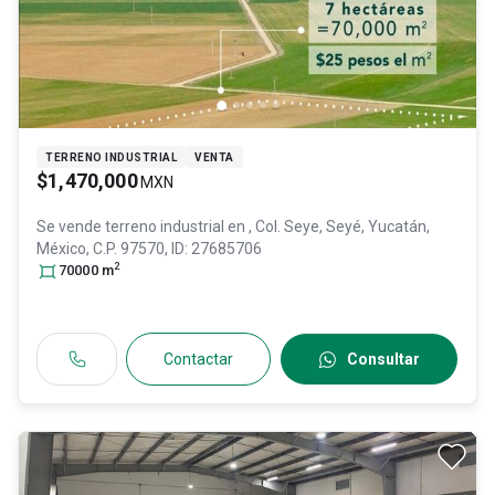
TERRENO INDUSTRIAL
VENTA
$1,470,000
MXN
Se vende terreno industrial en
, Col. Seye,
Seyé
, Yucatán
,
México
, C.P. 97570
, ID:
27685706
2
70000
m
Contactar
Consultar