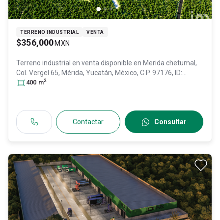
TERRENO INDUSTRIAL
VENTA
$356,000
MXN
Terreno industrial en venta disponible en
Merida chetumal,
Col. Vergel 65,
Mérida
, Yucatán
, México
, C.P. 97176
, ID:
2
28721845
400
m
Contactar
Consultar