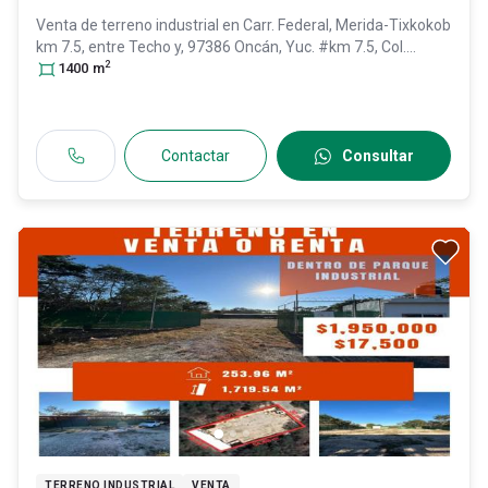
Venta de terreno industrial en
Carr. Federal, Merida-Tixkokob
km 7.5, entre Techo y, 97386 Oncán, Yuc. #km 7.5, Col.
2
Tixpehual,
1400
m
Tixpéhual
, Yucatán
, México
, C.P. 97386
, ID:
30581806
Contactar
Consultar
TERRENO INDUSTRIAL
VENTA