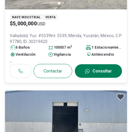
NAVE INDUSTRIAL
VENTA
$5,000,000
USD
Valladolid, Yuc. #5539Int. 5539,
Mérida
, Yucatán
, México
, C.P.
97780
, ID:
30319420
2
6
Baño
s
100057
m
1
Estacionamiento
Ventilación
Vigilancia
Antiincendio
...
Contactar
Consultar