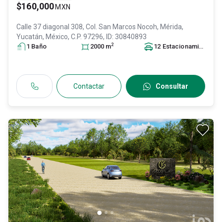
$160,000
MXN
Calle 37 diagonal 308, Col. San Marcos Nocoh,
Mérida
,
Yucatán
, México
, C.P. 97296
, ID:
30840893
2
1
Baño
2000
m
12
Estacionamiento
s
Contactar
Consultar