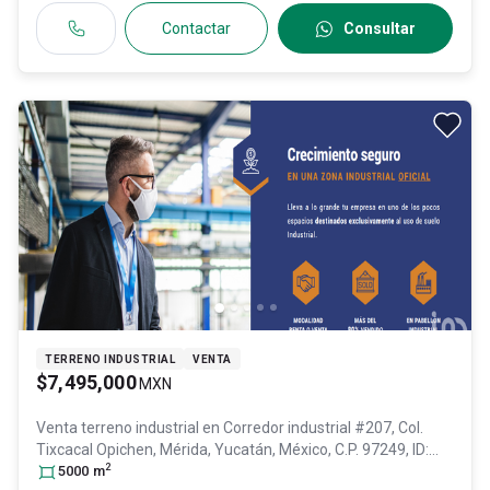
Contactar
Consultar
TERRENO INDUSTRIAL
VENTA
$7,495,000
MXN
Venta terreno industrial en
Corredor industrial #207, Col.
Tixcacal Opichen,
Mérida
, Yucatán
, México
, C.P. 97249
, ID:
2
28721687
5000
m