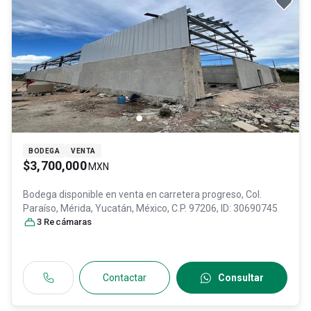
BODEGA
VENTA
$3,700,000
MXN
Bodega disponible en venta en
carretera progreso, Col.
Paraíso,
Mérida
, Yucatán
, México
, C.P. 97206
, ID:
30690745
3
Recámara
s
Contactar
Consultar