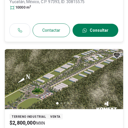
Yucatán
, México
, C.P. 97393
, ID:
30815575
2
10000
m
Contactar
Consultar
TERRENO INDUSTRIAL
VENTA
$2,800,000
MXN