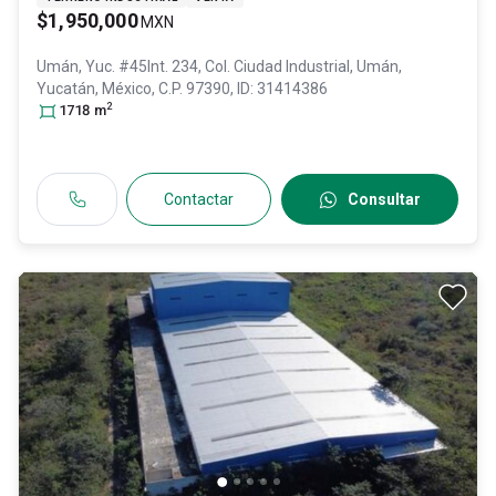
$1,950,000
MXN
Umán, Yuc. #45Int. 234, Col. Ciudad Industrial,
Umán
,
Yucatán
, México
, C.P. 97390
, ID:
31414386
2
1718
m
Contactar
Consultar