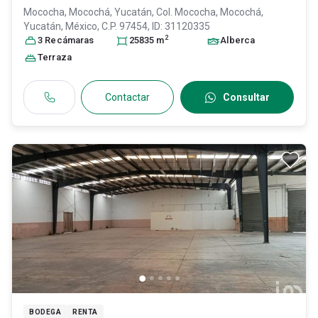
Mococha, Mocochá, Yucatán, Col. Mococha,
Mocochá
,
Yucatán
, México
, C.P. 97454
, ID:
31120335
2
3
Recámara
s
25835
m
Alberca
Terraza
Contactar
Consultar
BODEGA
RENTA