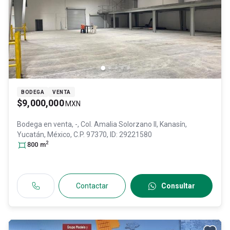
BODEGA
VENTA
$9,000,000
MXN
Bodega en venta,
-, Col. Amalia Solorzano II,
Kanasín
,
Yucatán
, México
, C.P. 97370
, ID:
29221580
2
800
m
Contactar
Consultar