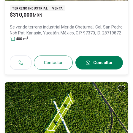
TERRENO INDUSTRIAL
VENTA
$310,000
MXN
Se vende terreno industrial
Merida Chetumal, Col. San Pedro
Noh Pat,
Kanasín
, Yucatán
, México
, C.P. 97370
, ID:
28719872
2
400
m
Contactar
Consultar