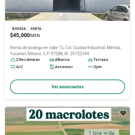
BODEGA
RENTA
$45,000
MXN
Renta de bodega en
calle 15, Col. Ciudad Industrial,
Mérida
,
Yucatán
, México
, C.P. 97288
, ID:
29732349
2
Recámara
s
Alberca
Terraza
A/C
Ascensor
Gym
Ver anunciantes