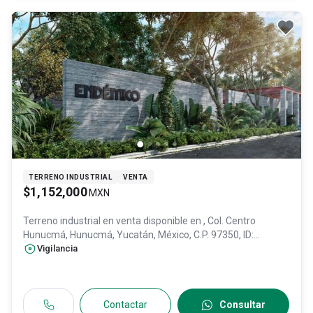
TERRENO INDUSTRIAL
VENTA
$1,152,000
MXN
Terreno industrial en venta disponible en
, Col. Centro
Hunucmá,
Hunucmá
, Yucatán
, México
, C.P. 97350
, ID:
27685740
Vigilancia
Contactar
Consultar