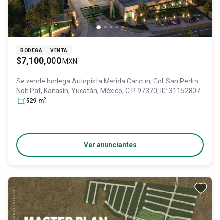
BODEGA
VENTA
$7,100,000
MXN
Se vende bodega
Autopista Merida Cancun, Col. San Pedro
Noh Pat,
Kanasín
, Yucatán
, México
, C.P. 97370
, ID:
31152807
2
529
m
Ver anunciantes