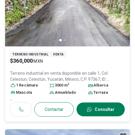
TERRENO INDUSTRIAL
VENTA
$360,000
MXN
Terreno industrial en venta disponible en
calle 1, Col.
Celestun,
Celestún
, Yucatán
, México
, C.P. 97367
, ID:
2
29851038
1
Recámara
3060
m
Alberca
Mascota
Amueblado
Terraza
...
Contactar
Consultar