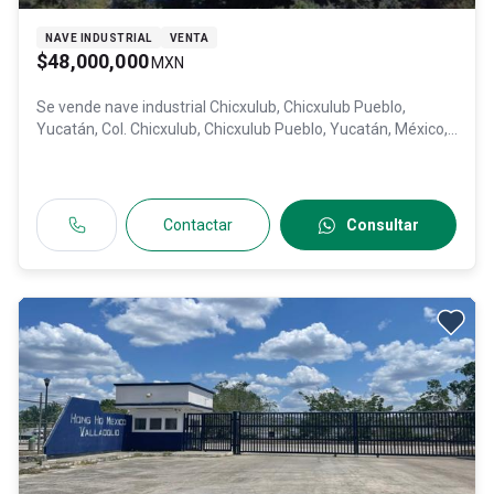
NAVE INDUSTRIAL
VENTA
$48,000,000
MXN
Se vende nave industrial
Chicxulub, Chicxulub Pueblo,
Yucatán, Col. Chicxulub,
Chicxulub Pueblo
, Yucatán
, México
,
C.P. 97340
, ID:
27685620
Contactar
Consultar