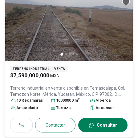
TERRENO INDUSTRIAL
VENTA
$7,590,000,000
MXN
Terreno industrial en venta disponible en
Temascalapa, Col.
Temozon Norte,
Mérida
, Yucatán
, México
, C.P. 97302
, ID:
2
31653051
10
Recámara
s
10000000
m
Alberca
Amueblado
Terraza
Ascensor
Contactar
Consultar