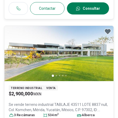
Contactar
Consultar
TERRENO INDUSTRIAL
VENTA
$2,900,000
MXN
Se vende terreno industrial
TABLAJE 43511 LOTE 8837 null,
Col. Komchen,
Mérida
, Yucatán
, México
, C.P. 97302
, ID:
2
31120760
3
Recámara
s
534
m
Alberca