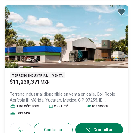
TERRENO INDUSTRIAL
VENTA
$11,230,371
MXN
Terreno industrial disponible en venta en
calle, Col. Roble
Agrícola III,
Mérida
, Yucatán
, México
, C.P. 97255
, ID:
2
31646258
3
Recámara
s
5221
m
Mascota
Terraza
Contactar
Consultar