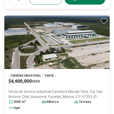
TERRENO INDUSTRIAL
VENTA
$4,600,000
MXN
Venta de terreno industrial
Carretera Merida Tetiz, Col. San
Antonio Chel,
Hunucmá
, Yucatán
, México
, C.P. 97353
, ID:
2
31120774
2500
m
Alberca
Terraza
Gym