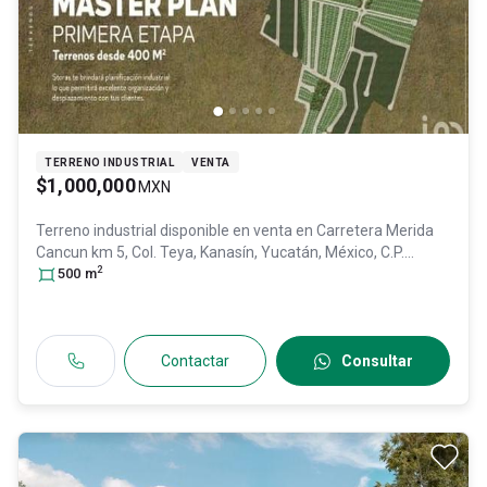
TERRENO INDUSTRIAL
VENTA
$1,000,000
MXN
Terreno industrial disponible en venta en
Carretera Merida
Cancun km 5, Col. Teya,
Kanasín
, Yucatán
, México
, C.P.
2
97374
500
, ID:
m
28725746
Contactar
Consultar