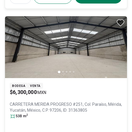
BODEGA
VENTA
$6,300,000
MXN
CARRETERA MERIDA PROGRESO #251, Col. Paraíso,
Mérida
,
Yucatán
, México
, C.P. 97206
, ID:
31363805
2
538
m