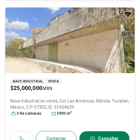
NAVE INDUSTRIAL
VENTA
$25,000,000
MXN
Nave industrial en venta,
Col. Las Américas,
Mérida
, Yucatán
,
México
, C.P. 97302
, ID:
31424639
2
3
Recámara
s
5993
m
Contactar
Consultar