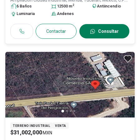
Ampliación Ciudad Industrial,
Mérida
, Yucatán
, México
, C.P.
2
97288
6
Baño
, ID:
s
31553677
12500
m
Antiincendio
Luminaria
Andenes
Contactar
Consultar
TERRENO INDUSTRIAL
VENTA
$31,002,000
MXN