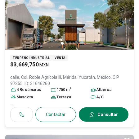
TERRENO INDUSTRIAL
VENTA
$3,669,750
MXN
calle, Col. Roble Agrícola III,
Mérida
, Yucatán
, México
, C.P.
97255
, ID:
31646260
2
4
Recámara
s
1750
m
Alberca
Mascota
Terraza
A/C
...
Contactar
Consultar