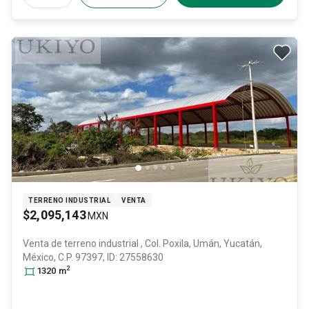
TERRENO INDUSTRIAL
VENTA
$2,095,143
MXN
Venta de terreno industrial
, Col. Poxila,
Umán
, Yucatán
,
México
, C.P. 97397
, ID:
27558630
2
1320
m