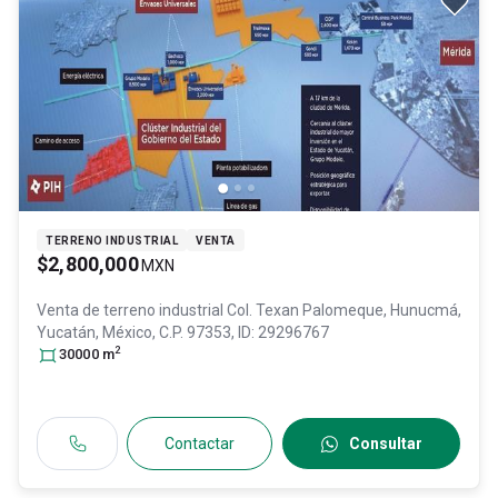
TERRENO INDUSTRIAL
VENTA
$2,800,000
MXN
Venta de terreno industrial
Col. Texan Palomeque,
Hunucmá
,
Yucatán
, México
, C.P. 97353
, ID:
29296767
2
30000
m
Contactar
Consultar