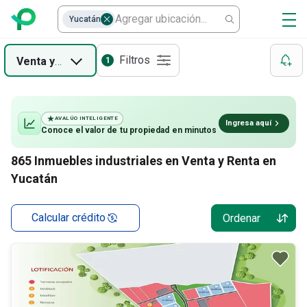
Yucatán
Filtros
Venta
y
Renta
1
AVALÚO INTELIGENTE
Ingresa aquí
Conoce el valor de
tu propiedad
en minutos
865
Inmuebles industriales en Venta y Renta en
Yucatán
Calcular crédito
Ordenar