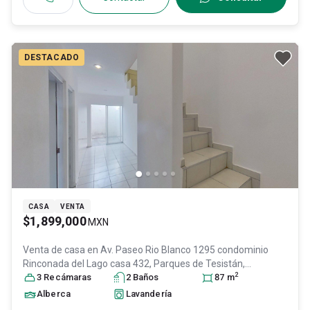
DESTACADO
CASA
VENTA
$1,899,000
MXN
Venta de casa en
Av. Paseo Rio Blanco 1295 condominio
Rinconada del Lago casa 432, Parques de Tesistán,
2
Zapopan, Jali, Col. Parques de Tesistán,
3
Recámara
s
2
Baño
s
Zapopan
87
m
, Jalisco
,
México
, C.P. 45200
, ID:
30110986
Alberca
Lavandería