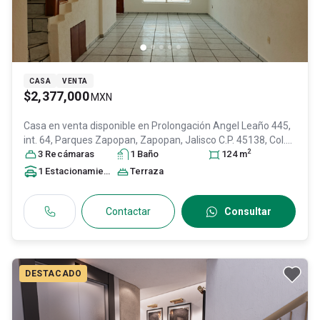
CASA
VENTA
$2,377,000
MXN
Casa en venta disponible en
Prolongación Angel Leaño 445,
int. 64, Parques Zapopan, Zapopan, Jalisco C.P. 45138, Col.
2
Militar Zapopan,
3
Recámara
s
Zapopan
1
Baño
, Jalisco
, México
, C.P. 45138
124
m
, ID:
29739108
1
Estacionamiento
Terraza
Contactar
Consultar
DESTACADO