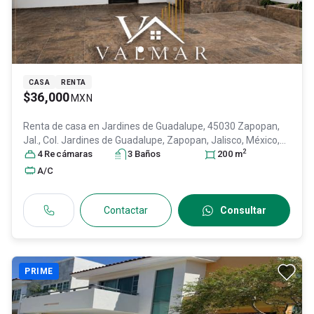
CASA
RENTA
$36,000
MXN
Renta de casa en
Jardines de Guadalupe, 45030 Zapopan,
Jal., Col. Jardines de Guadalupe,
Zapopan
, Jalisco
, México
,
2
C.P. 45030
4
Recámara
, ID:
31578384
s
3
Baño
s
200
m
A/C
Contactar
Consultar
PRIME