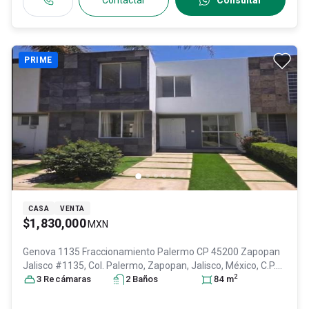
Contactar
Consultar
PRIME
CASA
VENTA
$1,830,000
MXN
Genova 1135 Fraccionamiento Palermo CP 45200 Zapopan
Jalisco #1135, Col. Palermo,
Zapopan
, Jalisco
, México
, C.P.
2
45200
3
Recámara
, ID:
31303577
s
2
Baño
s
84
m