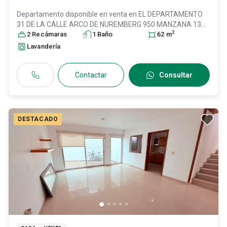
Departamento disponible en venta en
EL DEPARTAMENTO
31 DE LA CALLE ARCO DE NUREMBERG 950 MANZANA 13
2
EN LA UNIDAD HABITACIONAL ARCOS DE Z, Col. Lomas de
2
Recámara
s
1
Baño
62
m
Zapopan,
Zapopan
, Jalisco
, México
, C.P. 45130
, ID:
31349715
Lavandería
Contactar
Consultar
DESTACADO