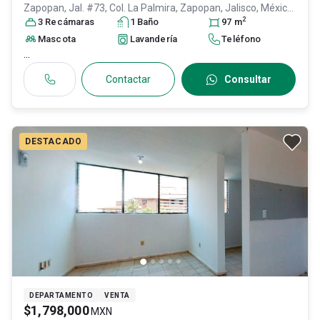
Zapopan, Jal. #73, Col. La Palmira,
Zapopan
, Jalisco
, México
,
2
C.P. 45234
3
Recámara
, ID:
31643351
s
1
Baño
97
m
Mascota
Lavandería
Teléfono
...
Contactar
Consultar
DESTACADO
DEPARTAMENTO
VENTA
$1,798,000
MXN