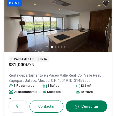
PRIME
DEPARTAMENTO
RENTA
$31,000
MXN
Renta departamento en
Paseo Valle Real, Col. Valle Real,
Zapopan
, Jalisco
, México
, C.P. 45019
, ID:
31459555
2
3
Recámara
s
4
Baño
s
131
m
2
Estacionamiento
s
Mascota
Terraza
...
Contactar
Consultar