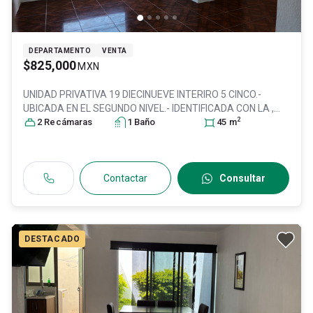
DEPARTAMENTO
VENTA
$825,000
MXN
UNIDAD PRIVATIVA 19 DIECINUEVE INTERIRO 5 CINCO.-
UBICADA EN EL SEGUNDO NIVEL.- IDENTIFICADA CON LA ,
2
Col. Real de Tesistán,
2
Recámara
s
Zapopan
1
Baño
, Jalisco
, México
45
, C.P. 45200
m
,
ID:
31084388
Contactar
Consultar
DESTACADO