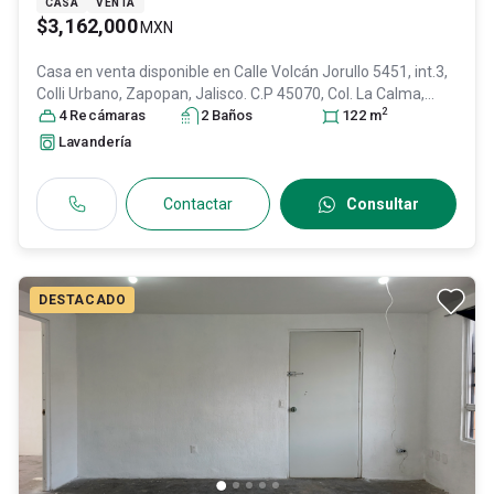
CASA
VENTA
$3,162,000
MXN
Casa en venta disponible en
Calle Volcán Jorullo 5451, int.3,
Colli Urbano, Zapopan, Jalisco. C.P 45070, Col. La Calma,
2
Zapopan
4
Recámara
, Jalisco
s
, México
2
, C.P. 45070
Baño
s
, ID:
29952295
122
m
Lavandería
Contactar
Consultar
DESTACADO