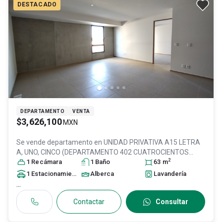
DESTACADO
DEPARTAMENTO
VENTA
$3,626,100
MXN
Se vende departamento en
UNIDAD PRIVATIVA A15 LETRA
A, UNO, CINCO (DEPARTAMENTO 402 CUATROCIENTOS
2
DOS) EL CONDOMINIO COORDENA, Col. Rinconada Lopez
1
Recámara
1
Baño
63
m
Cotilla,
Zapopan
, Jalisco
, México
, C.P. 45157
, ID:
31528823
1
Estacionamiento
Alberca
Lavandería
...
Contactar
Consultar