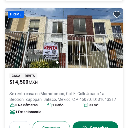
PRIME
CASA
RENTA
$14,500
MXN
Se renta casa en
Momotombo, Col. El Colli Urbano 1a.
Sección,
Zapopan
, Jalisco
, México
, C.P. 45070
, ID:
31643317
2
3
Recámara
s
1
Baño
90
m
1
Estacionamiento