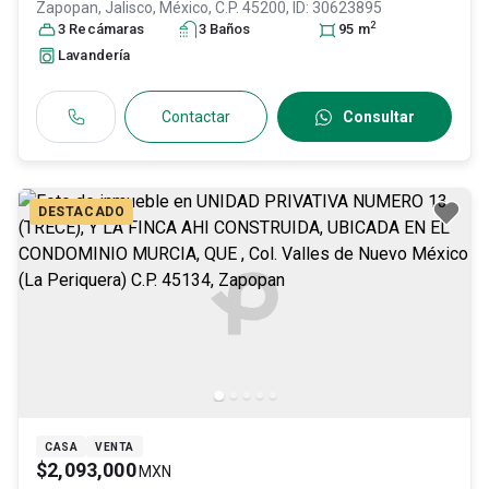
Zapopan
, Jalisco
, México
, C.P. 45200
, ID:
30623895
2
3
Recámara
s
3
Baño
s
95
m
Lavandería
Contactar
Consultar
DESTACADO
CASA
VENTA
$2,093,000
MXN