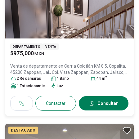
DEPARTAMENTO
VENTA
$975,000
MXN
Venta de departamento en
Carr a Colotlán KM 8.5, Copalita,
45200 Zapopan, Jal., Col. Vista Zapopan,
Zapopan
, Jalisco
,
2
México
2
Recámara
, C.P. 45200
s
, ID:
30959155
1
Baño
44
m
1
Estacionamiento
Luz
Contactar
Consultar
DESTACADO