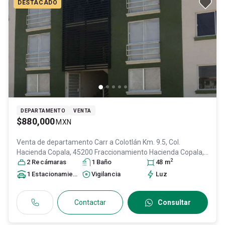
DESTACADO
DEPARTAMENTO
VENTA
$880,000
MXN
Venta de departamento
Carr a Colotlán Km. 9.5, Col.
Hacienda Copala, 45200 Fraccionamiento Hacienda Copala,
2
Jal., México, Col. Vista Zapopan,
2
Recámara
s
1
Baño
Zapopan
, Jalisco
48
m
, México
,
C.P. 45200
, ID:
29709477
1
Estacionamiento
Vigilancia
Luz
Contactar
Consultar