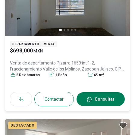
DEPARTAMENTO
VENTA
$693,000
MXN
Venta de departamento
Pizarra 1659 int 1-2,
Fraccionamiento Valle de los Molinos, Zapopan Jalisco. C.P.
2
45200, Col. Vista Zapopan,
2
Recámara
s
1
Baño
Zapopan
, Jalisco
, México
45
m
, C.P.
45200
, ID:
29801908
Contactar
Consultar
DESTACADO