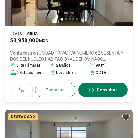
CASA
VENTA
$3,950,000
MXN
Venta casa en
UNIDAD PRIVATIVA NUMERO 62 SESENTA Y
DOS DEL NUCLEO HABITACIONAL DENOMINADO
2
CONDOMINIO HORIZONTAL LO, Col. Villas Del Mirador,
3
Recámara
s
2
Baño
s
90
m
Zapopan
, Jalisco
, México
, C.P. 45133
, ID:
31097258
2
Estacionamiento
s
Lavandería
CCTV
Contactar
Consultar
DESTACADO