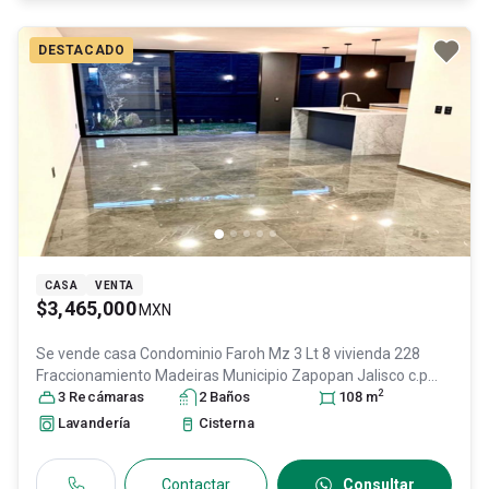
DESTACADO
CASA
VENTA
$3,465,000
MXN
Se vende casa
Condominio Faroh Mz 3 Lt 8 vivienda 228
Fraccionamiento Madeiras Municipio Zapopan Jalisco c.p
2
45150, Col. Los Maestros,
3
Recámara
s
2
Baño
Zapopan
s
, Jalisco
, México
108
m
, C.P.
45150
, ID:
30095653
Lavandería
Cisterna
Contactar
Consultar