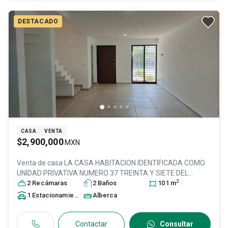
DESTACADO
CASA
VENTA
$2,900,000
MXN
Venta de casa
LA CASA HABITACION IDENTIFICADA COMO
UNIDAD PRIVATIVA NUMERO 37 TREINTA Y SIETE DEL
2
CONDOMINIO UNIDA, Col. El Zapote,
2
Recámara
s
2
Baño
s
Zapopan
101
, Jalisco
m
,
México
, C.P. 45134
, ID:
30635478
1
Estacionamiento
Alberca
Contactar
Consultar