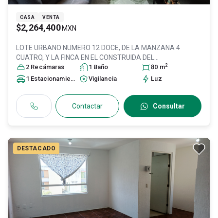
CASA
VENTA
$2,264,400
MXN
LOTE URBANO NUMERO 12 DOCE, DE LA MANZANA 4
CUATRO, Y LA FINCA EN EL CONSTRUIDA DEL
2
FRACCIONAMIENTO , Col. Nuevo México,
2
Recámara
s
1
Baño
Zapopan
80
m
, Jalisco
,
México
, C.P. 45138
, ID:
30868093
1
Estacionamiento
Vigilancia
Luz
Contactar
Consultar
DESTACADO