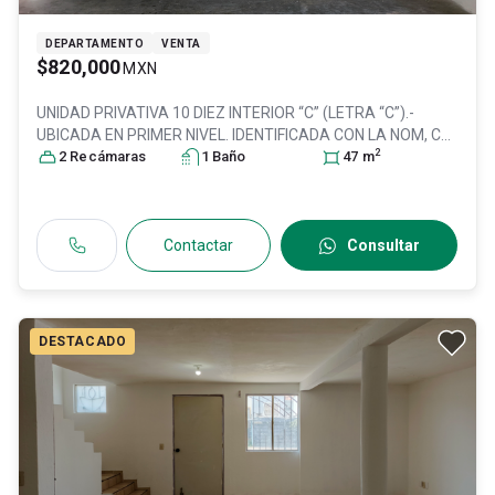
DEPARTAMENTO
VENTA
$820,000
MXN
UNIDAD PRIVATIVA 10 DIEZ INTERIOR “C” (LETRA “C”).-
UBICADA EN PRIMER NIVEL. IDENTIFICADA CON LA NOM, Col.
2
Vista Zapopan,
2
Recámara
s
Zapopan
1
, Jalisco
Baño
, México
, C.P. 45200
47
m
, ID:
30864044
Contactar
Consultar
DESTACADO