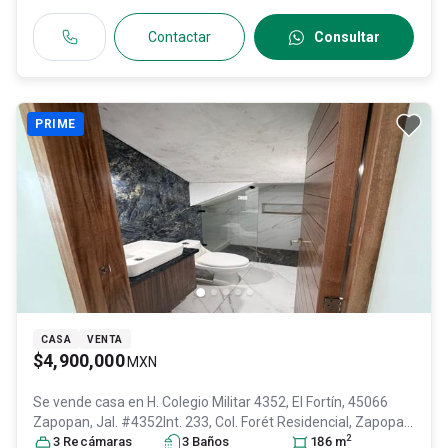
Contactar
Consultar
PRIME
CASA
VENTA
$4,900,000
MXN
Se vende casa en
H. Colegio Militar 4352, El Fortín, 45066
Zapopan, Jal. #4352Int. 233, Col. Forét Residencial,
Zapopan
,
2
Jalisco
3
Recámara
, México
s
, C.P. 45066
3
Baño
, ID:
s
31500183
186
m