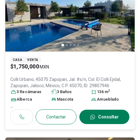
CASA
VENTA
$1,750,000
MXN
Colli Urbano, 45070 Zapopan, Jal. #s/n, Col. El Colli Ejidal,
Zapopan
, Jalisco
, México
, C.P. 45070
, ID:
29807946
2
3
Recámara
s
3
Baño
s
136
m
Alberca
Mascota
Amueblado
...
Contactar
Consultar