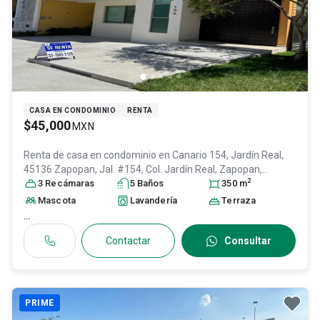
CASA EN CONDOMINIO
RENTA
$45,000
MXN
Renta de casa en condominio en
Canario 154, Jardín Real,
45136 Zapopan, Jal. #154, Col. Jardín Real,
Zapopan
,
2
Jalisco
3
Recámara
, México
s
, C.P. 45136
5
Baño
, ID:
s
31137407
350
m
Mascota
Lavandería
Terraza
...
Contactar
Consultar
PRIME