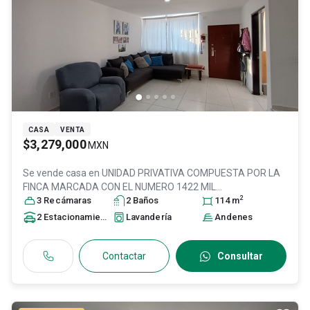
CASA
VENTA
$3,279,000
MXN
Se vende casa en
UNIDAD PRIVATIVA COMPUESTA POR LA
FINCA MARCADA CON EL NUMERO 1422 MIL
2
CUATROCIENTOS VEINTIDOS DE LA, Col. Puerta del Bosque,
3
Recámara
s
2
Baño
s
114
m
Zapopan
, Jalisco
, México
, C.P. 45066
, ID:
30815528
2
Estacionamiento
s
Lavandería
Andenes
Contactar
Consultar