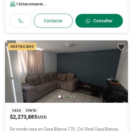
México
, C.P. 45200
, ID:
31224245
1
Estacionamiento
Contactar
Consultar
DESTACADO
CASA
VENTA
$2,273,885
MXN
Se vende casa en
Casa Blanca 175 , Col. Real Casa Blanca,