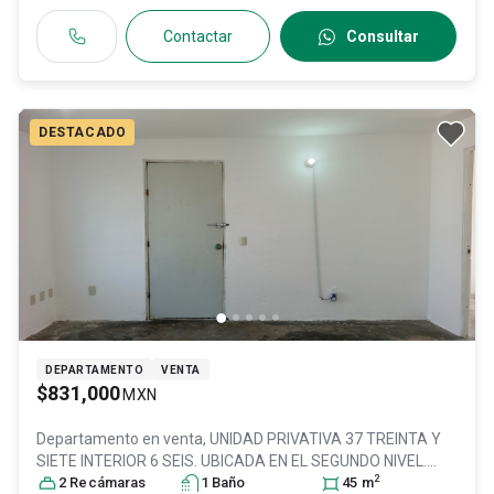
Contactar
Consultar
DESTACADO
DEPARTAMENTO
VENTA
$831,000
MXN
Departamento en venta,
UNIDAD PRIVATIVA 37 TREINTA Y
SIETE INTERIOR 6 SEIS. UBICADA EN EL SEGUNDO NIVEL.
2
IDENTIFICADA CON L, Col. Vista Zapopan,
2
Recámara
s
1
Baño
Zapopan
45
m
, Jalisco
,