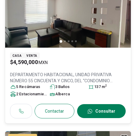
CASA
VENTA
$4,590,000
MXN
DEPARTAMENTO HABITACIONAL, UNIDAD PRIVATIVA
NÚMERO 55 CINCUENTA Y CINCO, DEL “CONDOMINIO
2
MILLAN”, CO, Col. San Juan de Ocotan,
5
Recámara
s
3
Baño
s
Zapopan
137
, Jalisco
m
,
México
, C.P. 45019
, ID:
31036459
2
Estacionamiento
s
Alberca
Contactar
Consultar