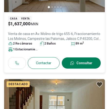
CASA
VENTA
$1,637,000
MXN
Venta de casa en
Av. Molino de trigo 655-6, Fraccionamiento
Los Molinos, Campestre las Palomas, Jalisco C.P.45200, Col.
2
Campestre Las Palomas,
2
Recámara
s
2
Baño
Zapopan
s
, Jalisco
, México
89
m
, C.P.
45200
, ID:
29766002
1
Estacionamiento
Contactar
Consultar
DESTACADO