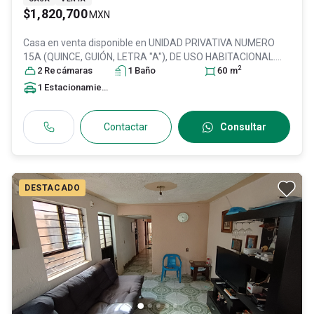
$1,820,700
MXN
Casa en venta disponible en
UNIDAD PRIVATIVA NUMERO
15A (QUINCE, GUIÓN, LETRA "A"), DE USO HABITACIONAL.
2
CONSTITUIDA EN EL CONDO, Col. Alviento Residencial,
2
Recámara
s
1
Baño
60
m
Zapopan
, Jalisco
, México
, C.P. 45200
, ID:
31590889
1
Estacionamiento
Contactar
Consultar
DESTACADO