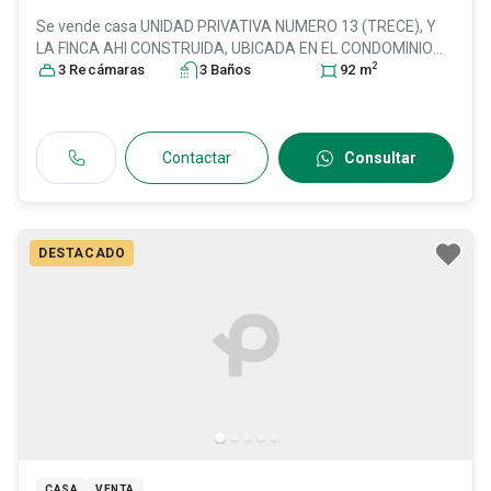
Se vende casa
UNIDAD PRIVATIVA NUMERO 13 (TRECE), Y
LA FINCA AHI CONSTRUIDA, UBICADA EN EL CONDOMINIO
2
MURCIA, QUE , Col. Valles de Nuevo México (La Periquera),
3
Recámara
s
3
Baño
s
92
m
Zapopan
, Jalisco
, México
, C.P. 45134
, ID:
30884414
Contactar
Consultar
DESTACADO
CASA
VENTA