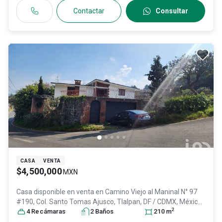
Contactar
Consultar
CASA
VENTA
$4,500,000
MXN
Casa disponible en venta en
Camino Viejo al Maninal N° 97
#190, Col. Santo Tomas Ajusco,
Tlalpan
, DF / CDMX
, México
,
2
C.P. 14710
4
Recámara
, ID:
31038212
s
2
Baño
s
210
m