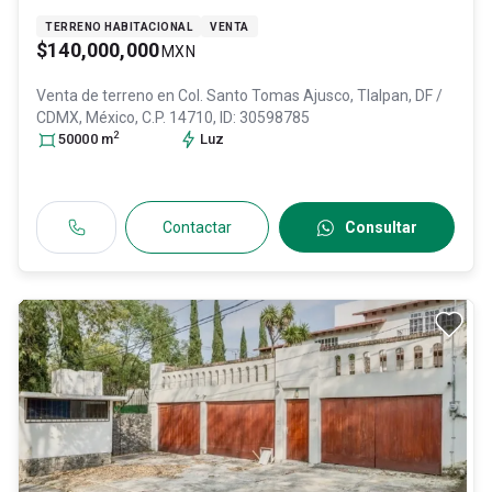
TERRENO HABITACIONAL
VENTA
$140,000,000
MXN
Venta de terreno en
Col. Santo Tomas Ajusco,
Tlalpan
, DF /
CDMX
, México
, C.P. 14710
, ID:
30598785
2
50000
m
Luz
Contactar
Consultar