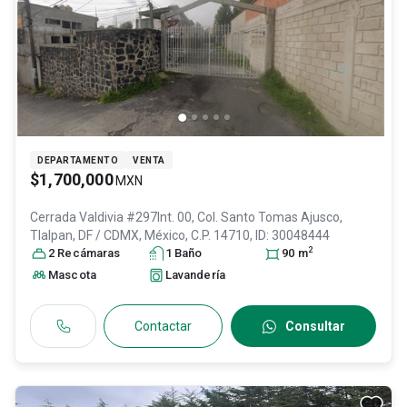
DEPARTAMENTO
VENTA
$1,700,000
MXN
Cerrada Valdivia #297Int. 00, Col. Santo Tomas Ajusco,
Tlalpan
, DF / CDMX
, México
, C.P. 14710
, ID:
30048444
2
2
Recámara
s
1
Baño
90
m
Mascota
Lavandería
Contactar
Consultar