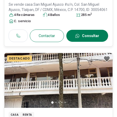
Se vende casa
San Miguel Ajusco #s/n, Col. San Miguel
Ajusco,
Tlalpan
, DF / CDMX
, México
, C.P. 14700
, ID:
30054061
2
4
Recámara
s
4
Baño
s
285
m
C. servicio
Contactar
Consultar
DESTACADO
CASA
RENTA