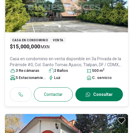
CASA EN CONDOMINIO
VENTA
$15,000,000
MXN
Casa en condominio en venta disponible en
3a Privada de la
Pirámide #0, Col. Santo Tomas Ajusco,
Tlalpan
, DF / CDMX
,
2
México
3
Recámara
, C.P. 14710
s
, ID:
31443394
2
Baño
s
500
m
5
Estacionamiento
s
Luz
C. servicio
Contactar
Consultar