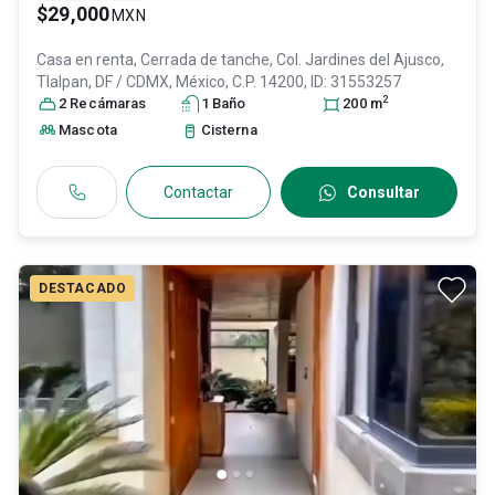
$29,000
MXN
Casa en renta,
Cerrada de tanche, Col. Jardines del Ajusco,
Tlalpan
, DF / CDMX
, México
, C.P. 14200
, ID:
31553257
2
2
Recámara
s
1
Baño
200
m
Mascota
Cisterna
Contactar
Consultar
DESTACADO