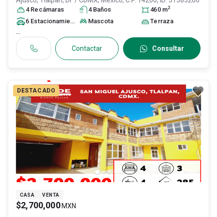
Ajusco,
Tlalpan
, DF / CDMX
, México
, C.P. 14200
, ID:
31383206
2
4
Recámara
s
4
Baño
s
460
m
6
Estacionamiento
s
Mascota
Terraza
...
Contactar
Consultar
DESTACADO
CASA
VENTA
$2,700,000
MXN