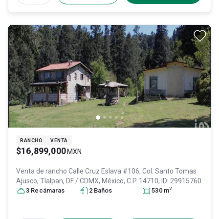
RANCHO
VENTA
$16,899,000
MXN
Venta de rancho
Calle Cruz Eslava #106, Col. Santo Tomas
Ajusco,
Tlalpan
, DF / CDMX
, México
, C.P. 14710
, ID:
29915760
2
3
Recámara
s
2
Baño
s
530
m