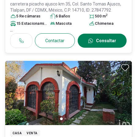
carretera picacho ajusco km 35, Col. Santo Tomas Ajusco,
Tlalpan
, DF / CDMX
, México
, C.P. 14710
, ID:
27847792
2
5
Recámara
s
6
Baño
s
500
m
15
Estacionamiento
s
Mascota
Chimenea
...
Contactar
Consultar
CASA
VENTA