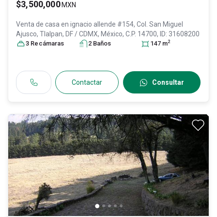
$3,500,000
MXN
Venta de casa en
ignacio allende #154, Col. San Miguel
Ajusco,
Tlalpan
, DF / CDMX
, México
, C.P. 14700
, ID:
31608200
2
3
Recámara
s
2
Baño
s
147
m
Contactar
Consultar