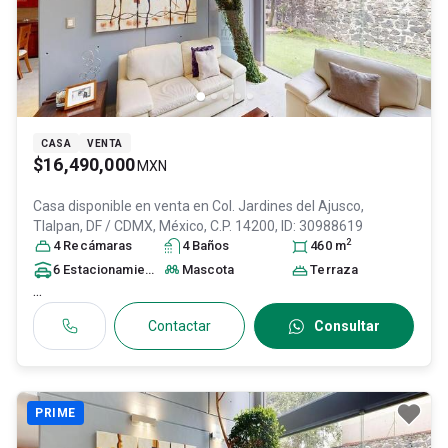
CASA
VENTA
$16,490,000
MXN
Casa disponible en venta en
Col. Jardines del Ajusco,
Tlalpan
, DF / CDMX
, México
, C.P. 14200
, ID:
30988619
2
4
Recámara
s
4
Baño
s
460
m
6
Estacionamiento
s
Mascota
Terraza
...
Contactar
Consultar
PRIME