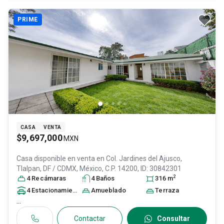
PRIME
CASA
VENTA
$9,697,000
MXN
Casa disponible en venta en
Col. Jardines del Ajusco,
Tlalpan
, DF / CDMX
, México
, C.P. 14200
, ID:
30842301
2
4
Recámara
s
4
Baño
s
316
m
4
Estacionamiento
s
Amueblado
Terraza
...
Contactar
Consultar