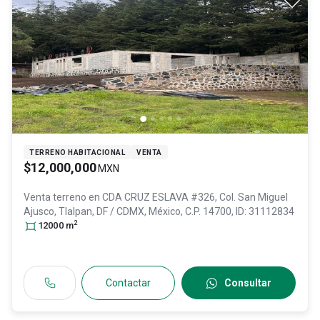
TERRENO HABITACIONAL
VENTA
$12,000,000
MXN
Venta terreno en
CDA CRUZ ESLAVA #326, Col. San Miguel
Ajusco,
Tlalpan
, DF / CDMX
, México
, C.P. 14700
, ID:
31112834
2
12000
m
Contactar
Consultar