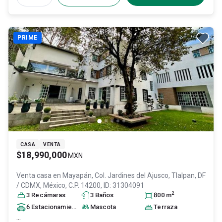
PRIME
CASA
VENTA
$18,990,000
MXN
Venta casa en
Mayapán, Col. Jardines del Ajusco,
Tlalpan
, DF
/ CDMX
, México
, C.P. 14200
, ID:
31304091
2
3
Recámara
s
3
Baño
s
800
m
6
Estacionamiento
s
Mascota
Terraza
...