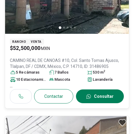
RANCHO
VENTA
$52,500,000
MXN
CAMINO REAL DE CANOAS #10, Col. Santo Tomas Ajusco,
Tlalpan
, DF / CDMX
, México
, C.P. 14710
, ID:
31486905
2
5
Recámara
s
7
Baño
s
530
m
10
Estacionamiento
s
Mascota
Lavandería
...
Contactar
Consultar