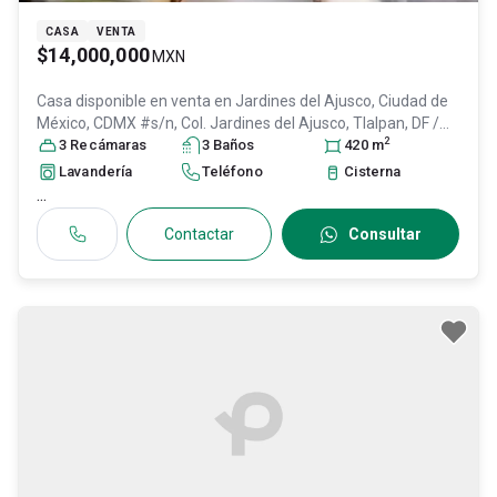
CASA
VENTA
$14,000,000
MXN
Casa disponible en venta en
Jardines del Ajusco, Ciudad de
México, CDMX #s/n, Col. Jardines del Ajusco,
Tlalpan
, DF /
2
CDMX
3
Recámara
, México
, C.P. 14200
s
3
Baño
, ID:
31462097
s
420
m
Lavandería
Teléfono
Cisterna
...
Contactar
Consultar