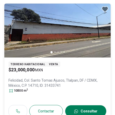
TERRENO HABITACIONAL
VENTA
$23,000,000
MXN
Felicidad, Col. Santo Tomas Ajusco,
Tlalpan
, DF / CDMX
,
México
, C.P. 14710
, ID:
31433741
2
10800
m
Contactar
Consultar