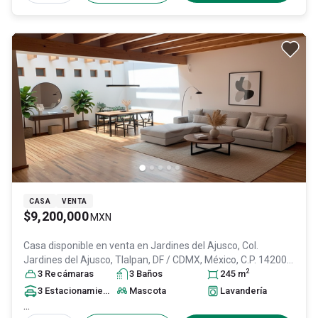
CASA
VENTA
$9,200,000
MXN
Casa disponible en venta en
Jardines del Ajusco, Col.
Jardines del Ajusco,
Tlalpan
, DF / CDMX
, México
, C.P. 14200
,
2
ID:
30939968
3
Recámara
s
3
Baño
s
245
m
3
Estacionamiento
s
Mascota
Lavandería
...