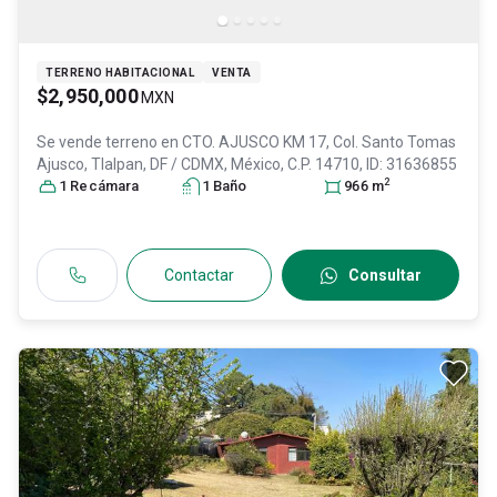
TERRENO HABITACIONAL
VENTA
$2,950,000
MXN
Se vende terreno en
CTO. AJUSCO KM 17, Col. Santo Tomas
Ajusco,
Tlalpan
, DF / CDMX
, México
, C.P. 14710
, ID:
31636855
2
1
Recámara
1
Baño
966
m
Contactar
Consultar