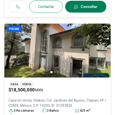
Contactar
Consultar
PRIME
CASA
VENTA
$18,500,000
MXN
Casa en venta,
Vilakan, Col. Jardines del Ajusco,
Tlalpan
, DF /
CDMX
, México
, C.P. 14200
, ID:
31393826
2
3
Recámara
s
2
Baño
s
425
m