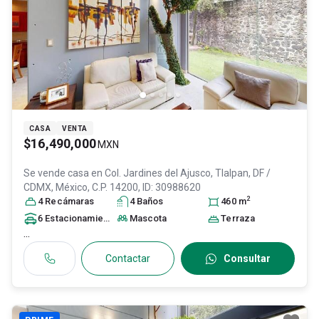
CASA
VENTA
$16,490,000
MXN
Se vende casa en
Col. Jardines del Ajusco,
Tlalpan
, DF /
CDMX
, México
, C.P. 14200
, ID:
30988620
2
4
Recámara
s
4
Baño
s
460
m
6
Estacionamiento
s
Mascota
Terraza
...
Contactar
Consultar