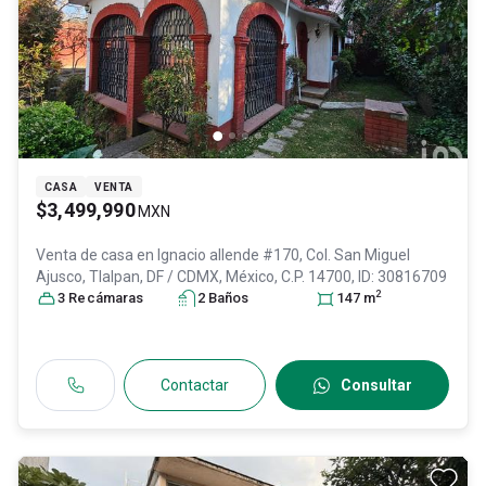
CASA
VENTA
$3,499,990
MXN
Venta de casa en
Ignacio allende #170, Col. San Miguel
Ajusco,
Tlalpan
, DF / CDMX
, México
, C.P. 14700
, ID:
30816709
2
3
Recámara
s
2
Baño
s
147
m
Contactar
Consultar