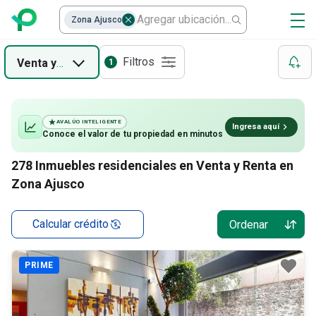
Terrenos Habitacionales
Zona Ajusco
Departamentos
Filtros
Venta
y
Renta
1
Casas
AVALÚO INTELIGENTE
Ingresa aquí
Conoce el valor de
tu propiedad
en minutos
278
Inmuebles residenciales en Venta y Renta en
Zona Ajusco
Calcular crédito
Ordenar
PRIME