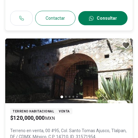
Contactar
Consultar
TERRENO HABITACIONAL
VENTA
$120,000,000
MXN
Terreno en venta,
00 #95, Col. Santo Tomas Ajusco,
Tlalpan
,
DF / CDMX
, México
, C.P. 14710
, ID:
31571954