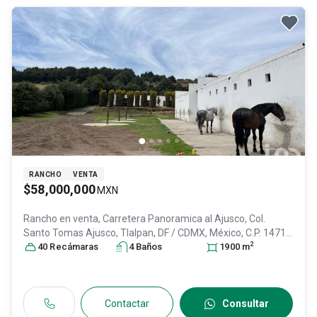
RANCHO
VENTA
$58,000,000
MXN
Rancho en venta,
Carretera Panoramica al Ajusco, Col.
Santo Tomas Ajusco,
Tlalpan
, DF / CDMX
, México
, C.P. 14710
,
2
ID:
28722208
40
Recámara
s
4
Baño
s
1900
m
Contactar
Consultar