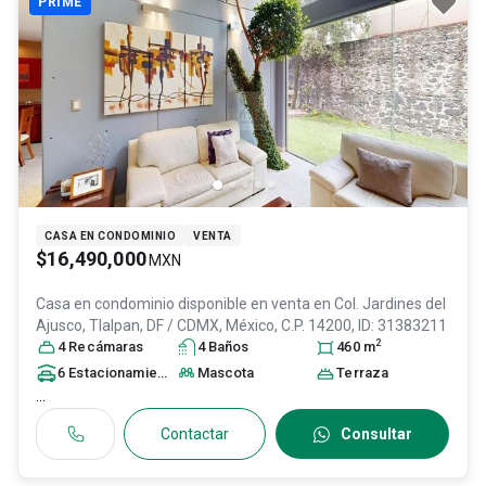
PRIME
CASA EN CONDOMINIO
VENTA
$16,490,000
MXN
Casa en condominio disponible en venta en
Col. Jardines del
Ajusco,
Tlalpan
, DF / CDMX
, México
, C.P. 14200
, ID:
31383211
2
4
Recámara
s
4
Baño
s
460
m
6
Estacionamiento
s
Mascota
Terraza
...
Contactar
Consultar