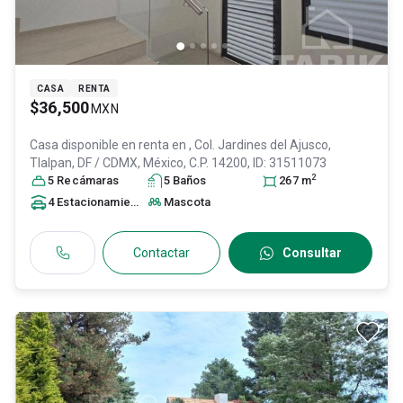
CASA
RENTA
$36,500
MXN
Casa disponible en renta en
, Col. Jardines del Ajusco,
Tlalpan
, DF / CDMX
, México
, C.P. 14200
, ID:
31511073
2
5
Recámara
s
5
Baño
s
267
m
4
Estacionamiento
s
Mascota
Contactar
Consultar