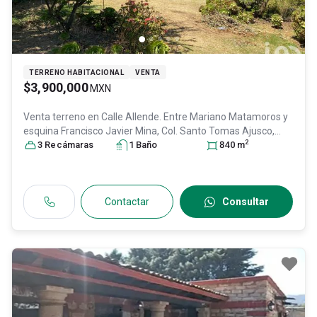
TERRENO HABITACIONAL
VENTA
$3,900,000
MXN
Venta terreno en
Calle Allende. Entre Mariano Matamoros y
esquina Francisco Javier Mina, Col. Santo Tomas Ajusco,
2
Tlalpan
3
Recámara
, DF / CDMX
s
, México
1
Baño
, C.P. 14710
, ID:
30885205
840
m
Contactar
Consultar