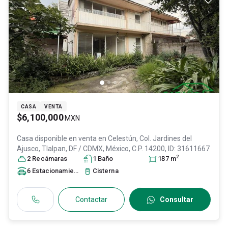
CASA
VENTA
$6,100,000
MXN
Casa disponible en venta en
Celestún, Col. Jardines del
Ajusco,
Tlalpan
, DF / CDMX
, México
, C.P. 14200
, ID:
31611667
2
2
Recámara
s
1
Baño
187
m
6
Estacionamiento
s
Cisterna
Contactar
Consultar