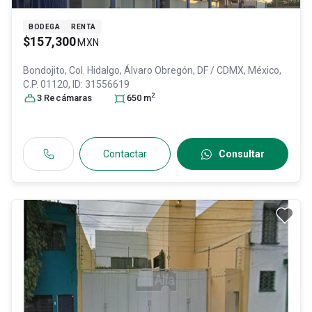
BODEGA
RENTA
$157,300
MXN
Bondojito, Col. Hidalgo,
Álvaro Obregón
, DF / CDMX
, México
,
C.P. 01120
, ID:
31556619
2
3
Recámara
s
650
m
Contactar
Consultar