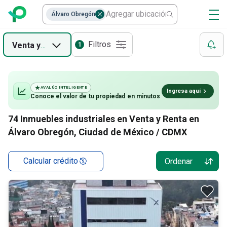
Álvaro Obregón
Filtros
Venta
y
Renta
1
AVALÚO INTELIGENTE
Ingresa aquí
Conoce el valor de
tu propiedad
en minutos
74
Inmuebles industriales en Venta y Renta en
Álvaro Obregón, Ciudad de México / CDMX
Calcular crédito
Ordenar