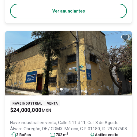
Ver anunciantes
NAVE INDUSTRIAL
VENTA
$24,000,000
MXN
Nave industrial en venta,
Calle 4 11 #11, Col. 8 de Agosto,
Álvaro Obregón
, DF / CDMX
, México
, C.P. 01180
, ID:
29747508
2
3
Baño
s
702
m
Antiincendio