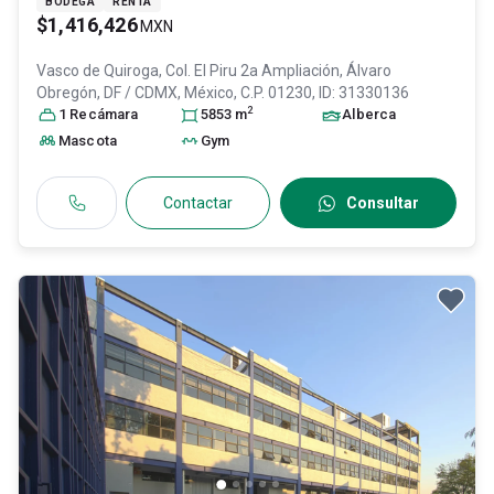
BODEGA
RENTA
$1,416,426
MXN
Vasco de Quiroga, Col. El Piru 2a Ampliación,
Álvaro
Obregón
, DF / CDMX
, México
, C.P. 01230
, ID:
31330136
2
1
Recámara
5853
m
Alberca
Mascota
Gym
Contactar
Consultar