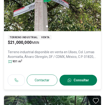
TERRENO INDUSTRIAL
VENTA
$21,000,000
MXN
Terreno industrial disponible en venta en
Ulises, Col. Lomas
Axomiatla,
Álvaro Obregón
, DF / CDMX
, México
, C.P. 01820
,
2
ID:
30465482
931
m
Contactar
Consultar