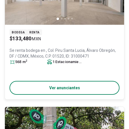
BODEGA
RENTA
$133,480
MXN
Se renta bodega en
, Col. Piru Santa Lucia,
Álvaro Obregón
,
DF / CDMX
, México
, C.P. 01520
, ID:
31000471
2
568
m
1
Estacionamiento
Ver anunciantes