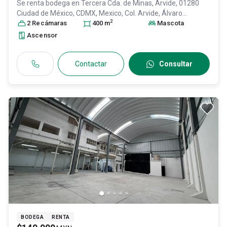
Se renta bodega en
Tercera Cda. de Minas, Arvide, 01280
Ciudad de México, CDMX, Mexico, Col. Arvide,
Álvaro
2
Obregón
2
Recámara
, DF / CDMX
s
, México
400
m
, C.P. 01280
, ID:
31313547
Mascota
Ascensor
Contactar
Consultar
BODEGA
RENTA