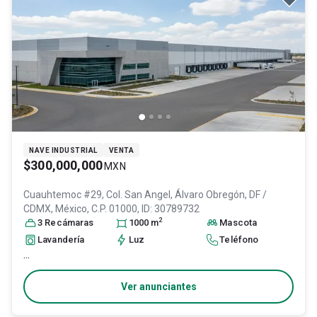
NAVE INDUSTRIAL
VENTA
$300,000,000
MXN
Cuauhtemoc #29, Col. San Angel,
Álvaro Obregón
, DF /
CDMX
, México
, C.P. 01000
, ID:
30789732
2
3
Recámara
s
1000
m
Mascota
Lavandería
Luz
Teléfono
...
Ver anunciantes