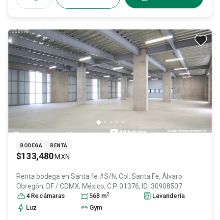
BODEGA
RENTA
$133,480
MXN
Renta bodega en
Santa fe #S/N, Col. Santa Fe,
Álvaro
Obregón
, DF / CDMX
, México
, C.P. 01376
, ID:
30908507
2
4
Recámara
s
568
m
Lavandería
Luz
Gym