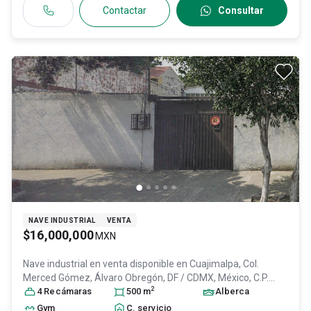
Contactar
Consultar
NAVE INDUSTRIAL
VENTA
$16,000,000
MXN
Nave industrial en venta disponible en
Cuajimalpa, Col.
Merced Gómez,
Álvaro Obregón
, DF / CDMX
, México
, C.P.
2
01600
4
Recámara
, ID:
31488215
s
500
m
Alberca
Gym
C. servicio