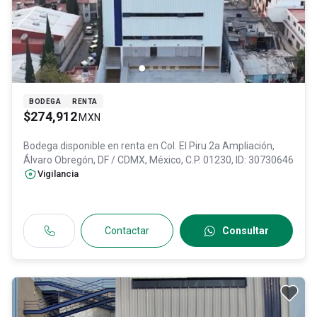
BODEGA
RENTA
$274,912
MXN
Bodega disponible en renta en
Col. El Piru 2a Ampliación,
Álvaro Obregón
, DF / CDMX
, México
, C.P. 01230
, ID:
30730646
Vigilancia
Contactar
Consultar