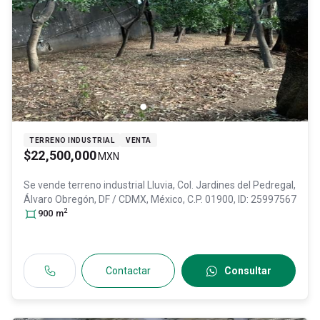
TERRENO INDUSTRIAL
VENTA
$22,500,000
MXN
Se vende terreno industrial
Lluvia, Col. Jardines del Pedregal,
Álvaro Obregón
, DF / CDMX
, México
, C.P. 01900
, ID:
25997567
2
900
m
Contactar
Consultar