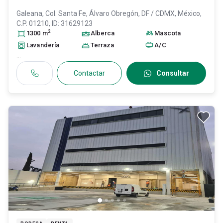
Galeana, Col. Santa Fe,
Álvaro Obregón
, DF / CDMX
, México
,
C.P. 01210
, ID:
31629123
2
1300
m
Alberca
Mascota
Lavandería
Terraza
A/C
...
Contactar
Consultar