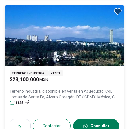
TERRENO INDUSTRIAL
VENTA
$28,100,000
MXN
Terreno industrial disponible en venta en
Acueducto, Col.
Lomas de Santa Fe,
Álvaro Obregón
, DF / CDMX
, México
, C.P.
2
01219
1135
, ID:
m
29388761
Contactar
Consultar