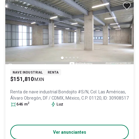
NAVE INDUSTRIAL
RENTA
$151,810
MXN
Renta de nave industrial
Bondojito #S/N, Col. Las Américas,
Álvaro Obregón
, DF / CDMX
, México
, C.P. 01120
, ID:
30908517
2
646
m
Luz
Ver anunciantes