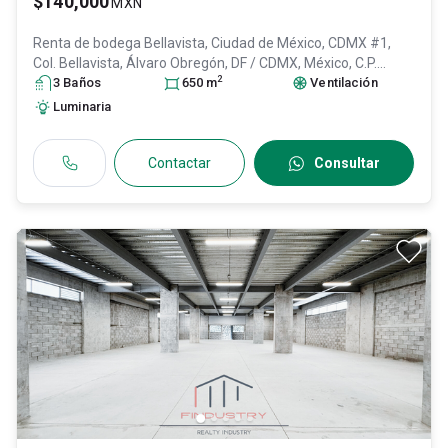
$140,000
MXN
Renta de bodega
Bellavista, Ciudad de México, CDMX #1,
Col. Bellavista,
Álvaro Obregón
, DF / CDMX
, México
, C.P.
2
01140
3
Baño
, ID:
s
31014225
650
m
Ventilación
Luminaria
Contactar
Consultar