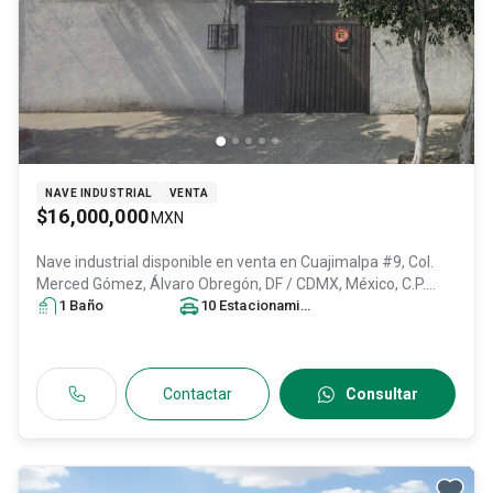
NAVE INDUSTRIAL
VENTA
$16,000,000
MXN
Nave industrial disponible en venta en
Cuajimalpa #9, Col.
Merced Gómez,
Álvaro Obregón
, DF / CDMX
, México
, C.P.
01600
1
Baño
, ID:
31227518
10
Estacionamiento
s
Contactar
Consultar