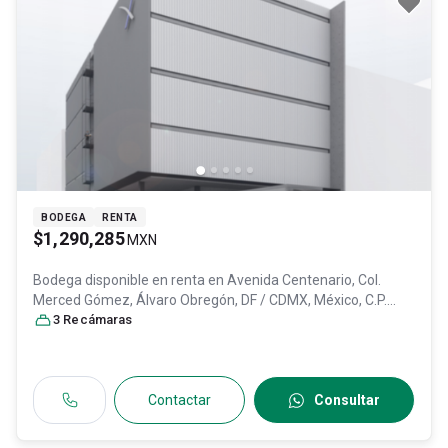
BODEGA
RENTA
$1,290,285
MXN
Bodega disponible en renta en
Avenida Centenario, Col.
Merced Gómez,
Álvaro Obregón
, DF / CDMX
, México
, C.P.
01600
3
Recámara
, ID:
31533547
s
Contactar
Consultar