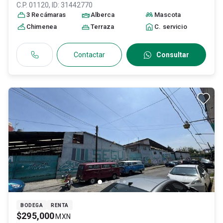
C.P. 01120
, ID:
31442770
3
Recámara
s
Alberca
Mascota
Chimenea
Terraza
C. servicio
Contactar
Consultar
BODEGA
RENTA
$295,000
MXN