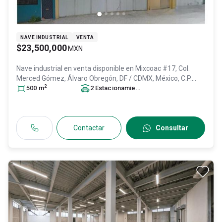
NAVE INDUSTRIAL
VENTA
$23,500,000
MXN
Nave industrial en venta disponible en
Mixcoac #17, Col.
Merced Gómez,
Álvaro Obregón
, DF / CDMX
, México
, C.P.
2
01600
500
, ID:
m
30840825
2
Estacionamiento
s
Contactar
Consultar