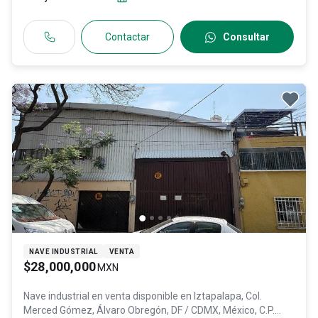
Contactar
Consultar
NAVE INDUSTRIAL
VENTA
$28,000,000
MXN
Nave industrial en venta disponible en
Iztapalapa, Col.
Merced Gómez,
Álvaro Obregón
, DF / CDMX
, México
, C.P.