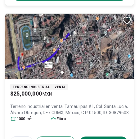
TERRENO INDUSTRIAL
VENTA
$25,000,000
MXN
Terreno industrial en venta,
Tamaulipas #1, Col. Santa Lucia,
Álvaro Obregón
, DF / CDMX
, México
, C.P. 01500
, ID:
30879608
2
1000
m
Fibra