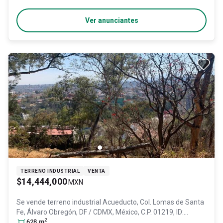
Ver anunciantes
TERRENO INDUSTRIAL
VENTA
$14,444,000
MXN
Se vende terreno industrial
Acueducto, Col. Lomas de Santa
Fe,
Álvaro Obregón
, DF / CDMX
, México
, C.P. 01219
, ID:
2
27633688
628
m