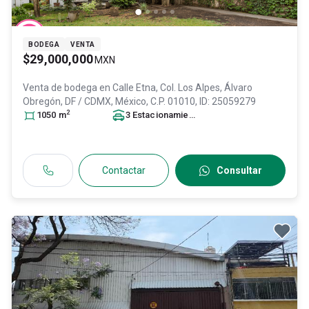
BODEGA
VENTA
$29,000,000
MXN
Venta de bodega en
Calle Etna, Col. Los Alpes,
Álvaro
Obregón
, DF / CDMX
, México
, C.P. 01010
, ID:
25059279
2
1050
m
3
Estacionamiento
s
Contactar
Consultar