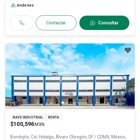
Andenes
Contactar
Consultar
NAVE INDUSTRIAL
RENTA
$100,596
MXN
Bondojito, Col. Hidalgo,
Álvaro Obregón
, DF / CDMX
, México
,