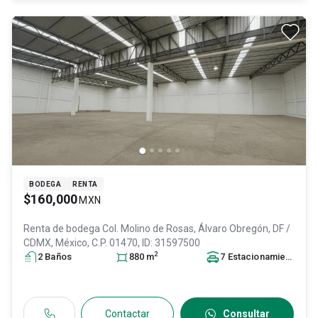
BODEGA
RENTA
$160,000
MXN
Renta de bodega
Col. Molino de Rosas,
Álvaro Obregón
, DF /
CDMX
, México
, C.P. 01470
, ID:
31597500
2
2
Baño
s
880
m
7
Estacionamiento
s
Contactar
Consultar