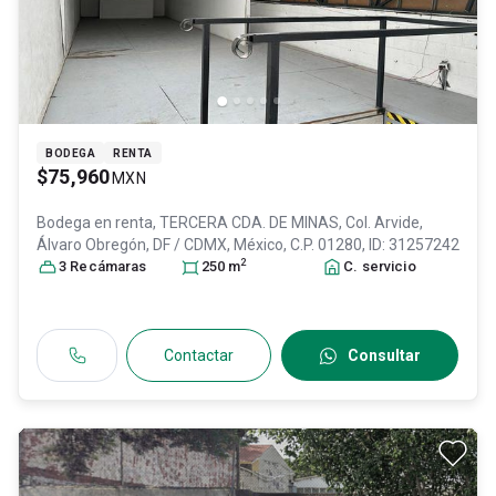
BODEGA
RENTA
$75,960
MXN
Bodega en renta,
TERCERA CDA. DE MINAS, Col. Arvide,
Álvaro Obregón
, DF / CDMX
, México
, C.P. 01280
, ID:
31257242
2
3
Recámara
s
250
m
C. servicio
Contactar
Consultar