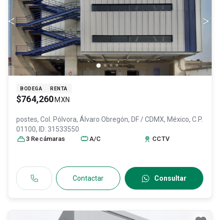
BODEGA
RENTA
$764,260
MXN
postes, Col. Pólvora,
Álvaro Obregón
, DF / CDMX
, México
, C.P.
01100
, ID:
31533550
3
Recámara
s
A/C
CCTV
Contactar
Consultar