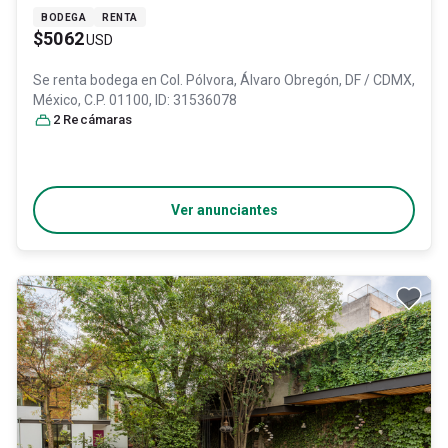
BODEGA
RENTA
$5062
USD
Se renta bodega en
Col. Pólvora,
Álvaro Obregón
, DF / CDMX
,
México
, C.P. 01100
, ID:
31536078
2
Recámara
s
Ver anunciantes