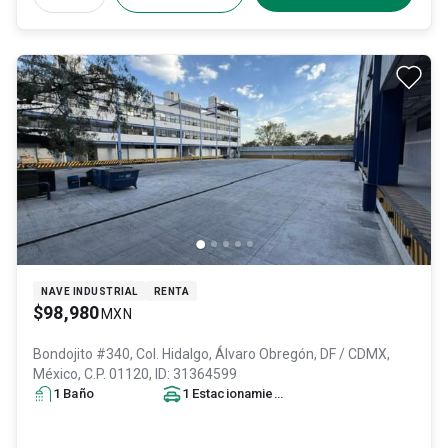
NAVE INDUSTRIAL
RENTA
$98,980
MXN
Bondojito #340, Col. Hidalgo,
Álvaro Obregón
, DF / CDMX
,
México
, C.P. 01120
, ID:
31364599
1
Baño
1
Estacionamiento