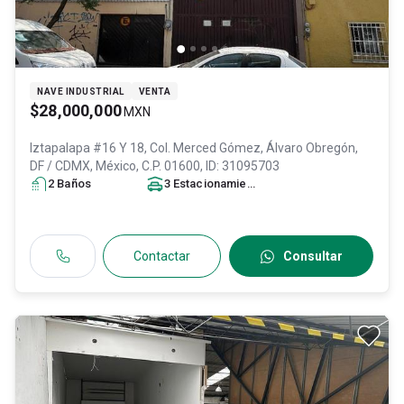
NAVE INDUSTRIAL
VENTA
$28,000,000
MXN
Iztapalapa #16 Y 18, Col. Merced Gómez,
Álvaro Obregón
,
DF / CDMX
, México
, C.P. 01600
, ID:
31095703
2
Baño
s
3
Estacionamiento
s
Contactar
Consultar