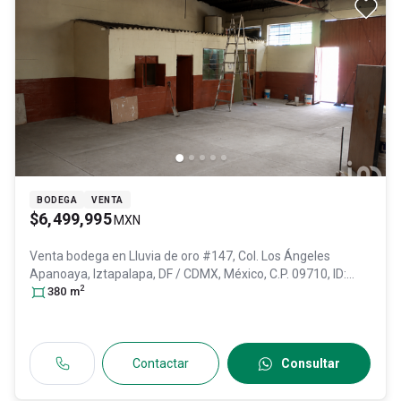
BODEGA
VENTA
$6,499,995
MXN
Venta bodega en
Lluvia de oro #147, Col. Los Ángeles
Apanoaya,
Iztapalapa
, DF / CDMX
, México
, C.P. 09710
, ID:
2
31554077
380
m
Contactar
Consultar