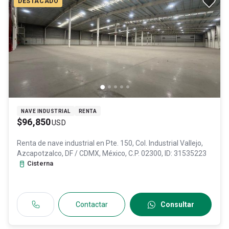
DESTACADO
NAVE INDUSTRIAL
RENTA
$96,850
USD
Renta de nave industrial en
Pte. 150, Col. Industrial Vallejo,
Azcapotzalco
, DF / CDMX
, México
, C.P. 02300
, ID:
31535223
Cisterna
Contactar
Consultar