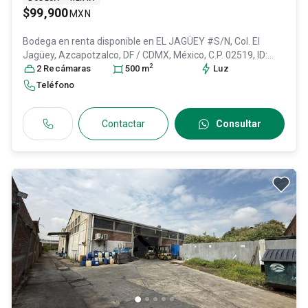
$99,900
MXN
Bodega en renta disponible en
EL JAGÜEY #S/N, Col. El
Jagüey,
Azcapotzalco
, DF / CDMX
, México
, C.P. 02519
, ID:
2
31028094
2
Recámara
s
500
m
Luz
Teléfono
Contactar
Consultar