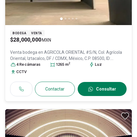
BODEGA
VENTA
$28,000,000
MXN
Venta bodega en
AGRICOLA ORIENTAL #S/N, Col. Agrícola
Oriental,
Iztacalco
, DF / CDMX
, México
, C.P. 08500
, ID:
2
31032472
4
Recámara
s
1265
m
Luz
CCTV
Contactar
Consultar