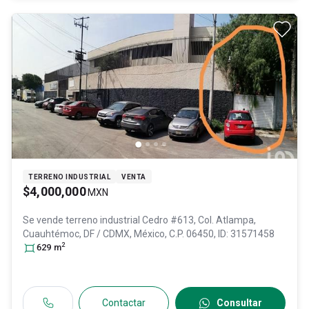
TERRENO INDUSTRIAL
VENTA
$4,000,000
MXN
Se vende terreno industrial
Cedro #613, Col. Atlampa,
Cuauhtémoc
, DF / CDMX
, México
, C.P. 06450
, ID:
31571458
2
629
m
Contactar
Consultar