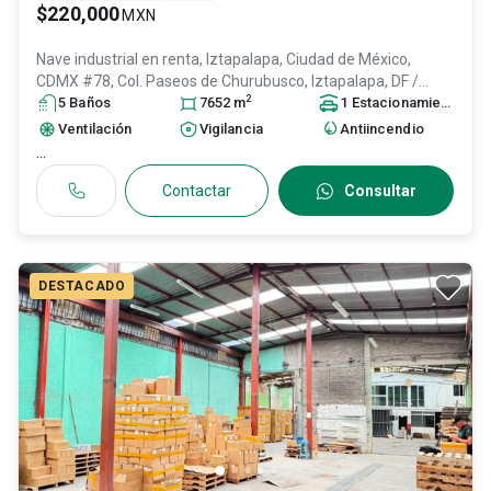
$220,000
MXN
Nave industrial en renta,
Iztapalapa, Ciudad de México,
CDMX #78, Col. Paseos de Churubusco,
Iztapalapa
, DF /
2
CDMX
5
Baño
, México
s
, C.P. 09030
7652
, ID:
m
31626034
1
Estacionamiento
Ventilación
Vigilancia
Antiincendio
...
Contactar
Consultar
DESTACADO