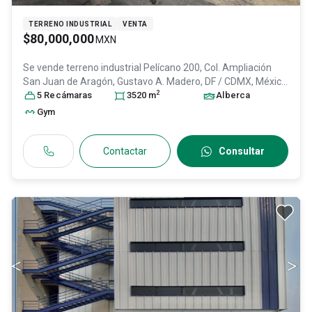
TERRENO INDUSTRIAL
VENTA
$80,000,000
MXN
Se vende terreno industrial
Pelícano 200, Col. Ampliación
San Juan de Aragón,
Gustavo A. Madero
, DF / CDMX
, México
,
2
C.P. 07470
5
Recámara
, ID:
30944249
s
3520
m
Alberca
Gym
Contactar
Consultar