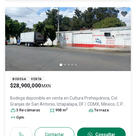
BODEGA
VENTA
$28,900,000
MXN
Bodega disponible en venta en
Cultura Prehispánica, Col.
Granjas de San Antonio,
Iztapalapa
, DF / CDMX
, México
, C.P.
2
09070
3
Recámara
, ID:
30607150
s
998
m
Terraza
Gym
Contactar
Consultar