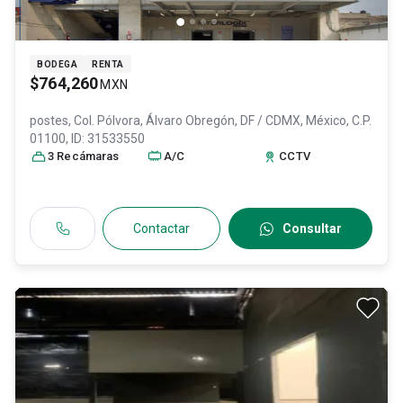
BODEGA
RENTA
$764,260
MXN
postes, Col. Pólvora,
Álvaro Obregón
, DF / CDMX
, México
, C.P.
01100
, ID:
31533550
3
Recámara
s
A/C
CCTV
Contactar
Consultar