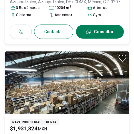
Azcapotzalco,
Azcapotzalco
, DF / CDMX
, México
, C.P. 02070
,
2
ID:
31553542
3
Recámara
s
10204
m
Alberca
Cisterna
Ascensor
Gym
Contactar
Consultar
NAVE INDUSTRIAL
RENTA
$1,931,324
MXN