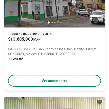
TERRENO INDUSTRIAL
VENTA
$13,685,000
MXN
PATRIOTISMO, Col. San Pedro de los Pinos,
Benito Juárez
,
DF / CDMX
, México
, C.P. 03800
, ID:
28790864
2
245
m
Ver anunciantes