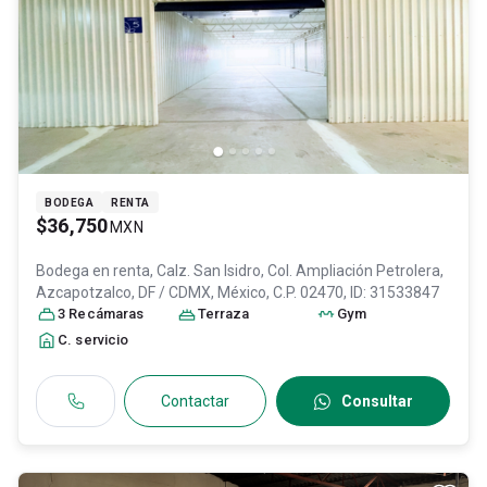
BODEGA
RENTA
$36,750
MXN
Bodega en renta,
Calz. San Isidro, Col. Ampliación Petrolera,
Azcapotzalco
, DF / CDMX
, México
, C.P. 02470
, ID:
31533847
3
Recámara
s
Terraza
Gym
C. servicio
Contactar
Consultar