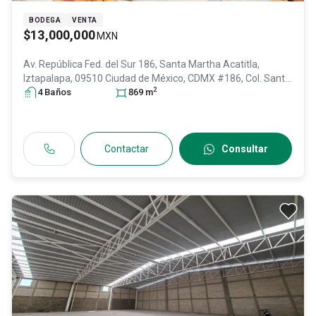
BODEGA
VENTA
$13,000,000
MXN
Av. República Fed. del Sur 186, Santa Martha Acatitla,
Iztapalapa, 09510 Ciudad de México, CDMX #186, Col. Santa
2
Martha Acatitla,
4
Baño
s
Iztapalapa
869
, DF / CDMX
m
, México
, C.P. 09510
,
ID:
31543826
Contactar
Consultar