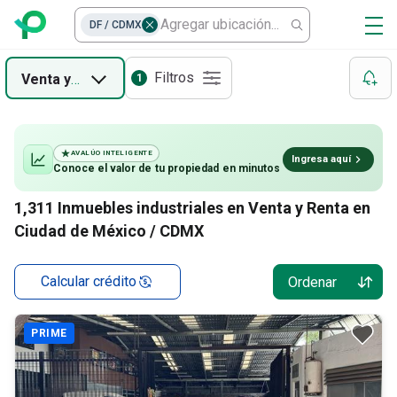
DF / CDMX
Filtros
Venta
y
Renta
1
AVALÚO INTELIGENTE
Ingresa aquí
Conoce el valor de
tu propiedad
en minutos
1,311
Inmuebles industriales en Venta y Renta en
Ciudad de México / CDMX
Calcular crédito
Ordenar
PRIME