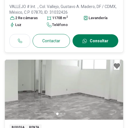
VALLEJO #.Int. ., Col. Vallejo,
Gustavo A. Madero
, DF / CDMX
,
México
, C.P. 07870
, ID:
31032426
2
2
Recámara
s
11708
m
Lavandería
Luz
Teléfono
Contactar
Consultar
BODEGA
RENTA