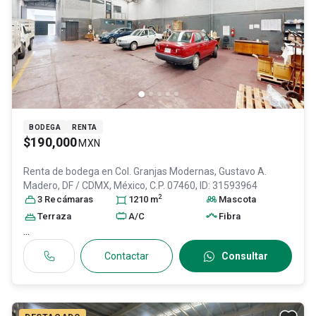
BODEGA
RENTA
$190,000
MXN
Renta de bodega en
Col. Granjas Modernas,
Gustavo A.
Madero
, DF / CDMX
, México
, C.P. 07460
, ID:
31593964
2
3
Recámara
s
1210
m
Mascota
Terraza
A/C
Fibra
...
Contactar
Consultar