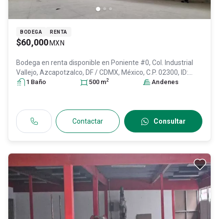
BODEGA
RENTA
$60,000
MXN
Bodega en renta disponible en
Poniente #0, Col. Industrial
Vallejo,
Azcapotzalco
, DF / CDMX
, México
, C.P. 02300
, ID:
2
29385252
1
Baño
500
m
Andenes
Contactar
Consultar