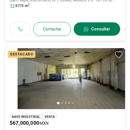
San Felipe,
Xochimilco
, DF / CDMX
, México
, C.P. 16770
, ID:
2
29985571
6773
m
Contactar
Consultar
DESTACADO
NAVE INDUSTRIAL
VENTA
$67,000,000
MXN