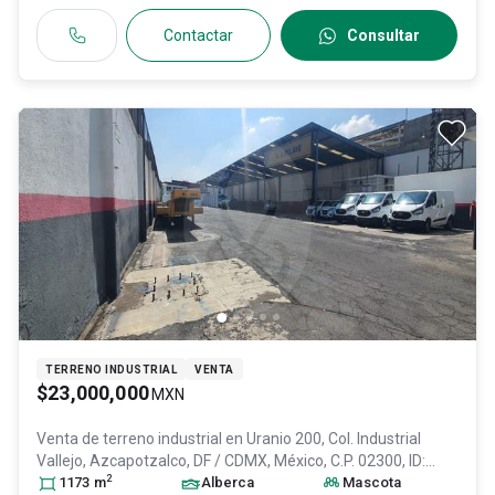
Contactar
Consultar
TERRENO INDUSTRIAL
VENTA
$23,000,000
MXN
Venta de terreno industrial en
Uranio 200, Col. Industrial
Vallejo,
Azcapotzalco
, DF / CDMX
, México
, C.P. 02300
, ID:
2
30940016
1173
m
Alberca
Mascota