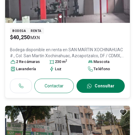
BODEGA
RENTA
$40,250
MXN
Bodega disponible en renta en
SAN MARTIN XOCHINAHUAC
#., Col. San Martín Xochinahuac,
Azcapotzalco
, DF / CDMX
,
2
México
2
Recámara
, C.P. 02120
s
, ID:
31024056
230
m
Mascota
Lavandería
Luz
Teléfono
Contactar
Consultar