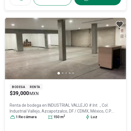
BODEGA
RENTA
$39,000
MXN
Renta de bodega en
INDUSTRIAL VALLEJO #.Int. ., Col.
Industrial Vallejo,
Azcapotzalco
, DF / CDMX
, México
, C.P.
2
02300
1
Recámara
, ID:
31024023
150
m
Luz