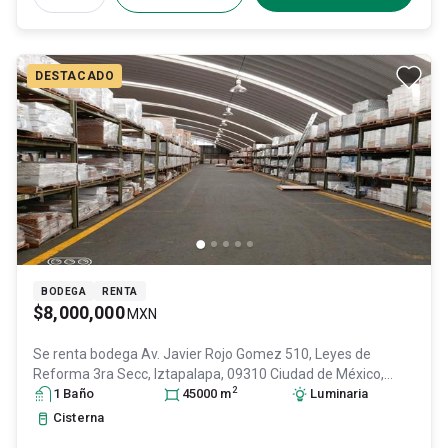
DESTACADO
BODEGA
RENTA
$8,000,000
MXN
Se renta bodega
Av. Javier Rojo Gomez 510, Leyes de
Reforma 3ra Secc, Iztapalapa, 09310 Ciudad de México,
2
CDMX #510, Col. Leyes de Reforma 3a Sección,
1
Baño
45000
m
Luminaria
Iztapalapa
,
DF / CDMX
, México
, C.P. 09310
, ID:
31564652
Cisterna