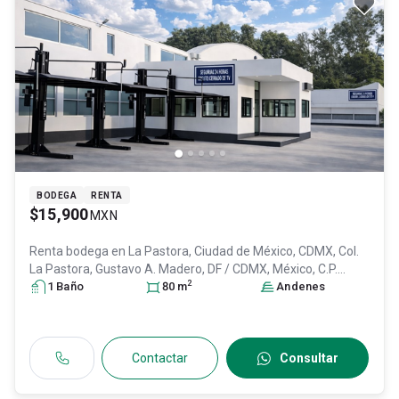
BODEGA
RENTA
$15,900
MXN
Renta bodega en
La Pastora, Ciudad de México, CDMX, Col.
La Pastora,
Gustavo A. Madero
, DF / CDMX
, México
, C.P.
2
07290
1
Baño
, ID:
31111822
80
m
Andenes
Contactar
Consultar