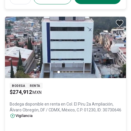
BODEGA
RENTA
$274,912
MXN
Bodega disponible en renta en
Col. El Piru 2a Ampliación,
Álvaro Obregón
, DF / CDMX
, México
, C.P. 01230
, ID:
30730646
Vigilancia