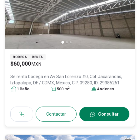
BODEGA
RENTA
$60,000
MXN
Se renta bodega en
Av San Lorenzo #0, Col. Jacarandas,
Iztapalapa
, DF / CDMX
, México
, C.P. 09280
, ID:
29385261
2
1
Baño
500
m
Andenes
Contactar
Consultar