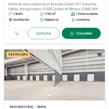
Venta de nave industrial en
Avenida Ceylan 697, Industrial
Vallejo, Azcapotzalco, 02300 Ciudad de México, CDMX #697,
2
Col. Industrial Vallejo,
1
Baño
Azcapotzalco
1742
m
, DF / CDMX
1
Estacionamiento
, México
, C.P.
02300
, ID:
30351865
Ventilación
Vigilancia
Luminaria
...
Contactar
Consultar
DESTACADO
NAVE INDUSTRIAL
RENTA