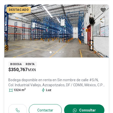
DESTACADO
BODEGA
RENTA
$350,767
MXN
Bodega disponible en renta en
Sin nombre de calle #S/N,
Col. Industrial Vallejo,
Azcapotzalco
, DF / CDMX
, México
, C.P.
2
02300
1324
, ID:
m
31395832
Luz
Contactar
Consultar