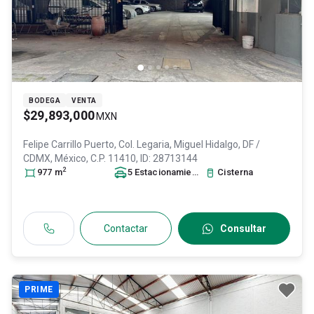
BODEGA
VENTA
$29,893,000
MXN
Felipe Carrillo Puerto, Col. Legaria,
Miguel Hidalgo
, DF /
CDMX
, México
, C.P. 11410
, ID:
28713144
2
977
m
5
Estacionamiento
s
Cisterna
Contactar
Consultar
PRIME