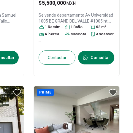
$5,500,000
MXN
n
Samuel
Se vende departamento
Av Universidad
alle
1005 BE GRAND DEL VALLE #1005Int.
2
CDMX
,
A309, Col. Del Valle Sur,
1
Recámara
1
Baño
Benito Juárez
63
m
,
14
DF / CDMX
, México
, C.P. 03104
, ID:
Alberca
Mascota
Ascensor
31520704
...
nsultar
Contactar
Consultar
PRIME