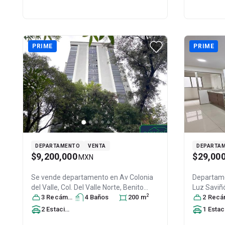
PRIME
PRIME
DEPARTAMENTO
VENTA
DEPARTA
$9,200,000
$29,00
MXN
Se vende departamento en
Av Colonia
Departame
del Valle, Col. Del Valle Norte,
Benito
Luz Saviñó
2
Juárez
3
Recámara
, DF / CDMX
s
4
Baño
, México
s
, C.P. 03103
200
m
,
Benito Ju
2
Recáma
ID:
31393819
03020
, ID:
2
Estacionamiento
s
1
Estacionamien