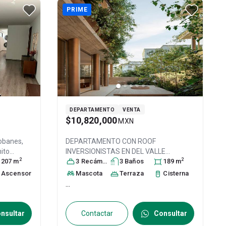
PRIME
DEPARTAMENTO
VENTA
$10,820,000
MXN
obanes,
DEPARTAMENTO CON ROOF
ito
INVERSIONISTAS EN DEL VALLE
2
2
.P. 03900
207
m
,
CENTRO, Col. Del Valle Centro,
3
Recámara
s
3
Baño
s
Benito
189
m
Juárez
, DF / CDMX
, México
, C.P. 03100
,
Ascensor
Mascota
Terraza
Cisterna
ID:
31594319
...
nsultar
Contactar
Consultar