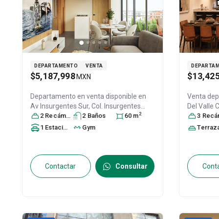
DEPARTAMENTO
VENTA
DEPARTA
$5,187,998
$13,42
MXN
Departamento en venta disponible en
Venta de
Av Insurgentes Sur, Col. Insurgentes
Del Valle 
2
Mixcoac,
2
Recámara
Benito Juárez
s
2
Baño
, DF / CDMX
s
60
m
,
CDMX
3
Recáma
, Mé
México
, C.P. 03920
, ID:
31446989
1
Estacionamiento
Gym
Terraz
Contactar
Consultar
Cont