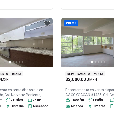
PRIME
MENTO
RENTA
DEPARTAMENTO
VENTA
0
$2,600,000
MXN
MXN
nto en renta disponible en
Departamento en venta dispon
n, Col. Narvarte Poniente,
AV COYOACAN #1435, Col. Ce
2
árez
ra
, DF / CDMX
s
2
Baño
s
, México
75
m
, C.P.
Urbano Presidente Miguel Al
1
Recámara
1
Baño
31625708
Benito Juárez
, DF / CDMX
, Mé
to
Cisterna
Ascensor
Alberca
Cisterna
03220
, ID:
31548928