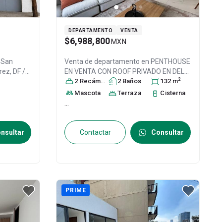
DEPARTAMENTO
VENTA
$6,988,800
MXN
. San
Venta de departamento en
PENTHOUSE
rez
, DF /
EN VENTA CON ROOF PRIVADO EN DEL
2
31127922
VALLE, Col. Del Valle Norte,
2
Recámara
s
2
Baño
s
Benito
132
m
Juárez
, DF / CDMX
, México
, C.P. 03103
,
Mascota
Terraza
Cisterna
ID:
31097297
...
nsultar
Contactar
Consultar
PRIME