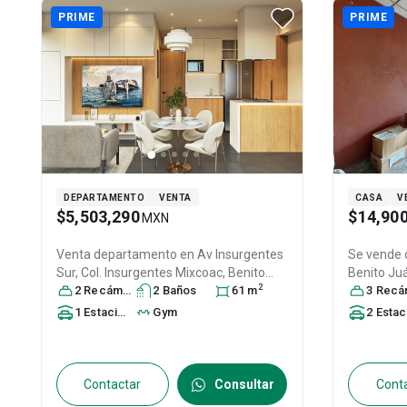
PRIME
PRIME
DEPARTAMENTO
VENTA
CASA
V
$5,503,290
$14,90
MXN
Venta departamento en
Av Insurgentes
Se vende
Sur, Col. Insurgentes Mixcoac,
Benito
Benito Ju
2
Juárez
2
Recámara
, DF / CDMX
s
2
Baño
, México
s
, C.P. 03920
61
m
,
03840
3
Recáma
, ID:
ID:
31181034
1
Estacionamiento
Gym
2
Estacionamien
Contactar
Consultar
Cont