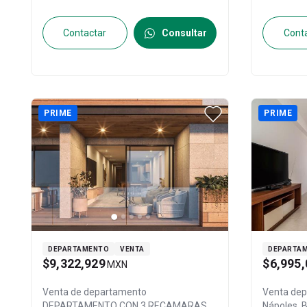
Contactar
Consultar
Cont
PRIME
PRIME
DEPARTAMENTO
VENTA
DEPARTA
$9,322,929
$6,995,
MXN
Venta de departamento
Venta de
DEPARTAMENTO CON 3 RECAMARAS
Nápoles, 