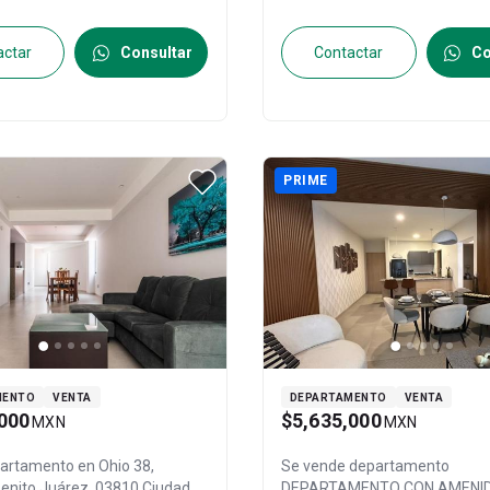
actar
Consultar
Contactar
Co
PRIME
MENTO
VENTA
DEPARTAMENTO
VENTA
000
$5,635,000
MXN
MXN
partamento en
Ohio 38,
Se vende departamento
Benito Juárez, 03810 Ciudad
DEPARTAMENTO CON AMENI