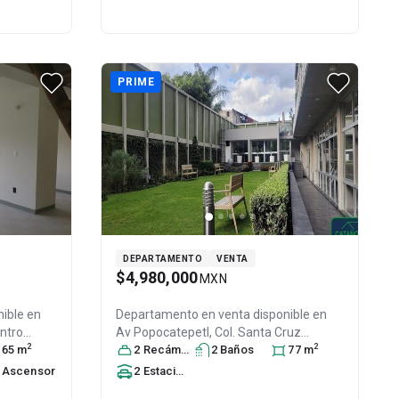
PRIME
DEPARTAMENTO
VENTA
$4,980,000
MXN
ible en
Departamento en venta disponible en
ntro
Av Popocatepetl, Col. Santa Cruz
2
2
emán,
65
m
Atoyac,
2
Recámara
Benito Juárez
s
2
Baño
, DF / CDMX
s
77
m
,
xico
, C.P.
México
, C.P. 03310
, ID:
31394154
Ascensor
2
Estacionamiento
s