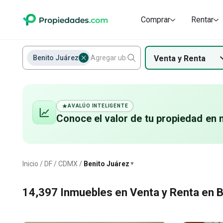
Casas en renta en Benito Juárez
Departamentos
Departamentos
Terrenos Habi
Comprar
Rentar
Juárez
Bodegas comerciales
Locales
Benito Juárez
Venta
y
Renta
Terrenos Industriales
AVALÚO INTELIGENTE
Conoce el valor de
tu propiedad
en 
Benito Juárez
Inicio
DF / CDMX
Benito Juárez
▼
14,397
Inmuebles en Venta y Renta en 