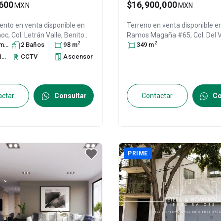
600
$16,900,000
MXN
MXN
nto en venta disponible en
Terreno en venta disponible e
c, Col. Letrán Valle,
Benito
Ramos Magaña #65, Col. Del V
2
2
ra
DF / CDMX
s
2
Baño
, México
s
, C.P. 03650
98
m
,
Centro,
349
m
Benito Juárez
, DF / 
959
México
, C.P. 03100
, ID:
306553
to
CCTV
Ascensor
actar
Consultar
Contactar
Co
PRIME