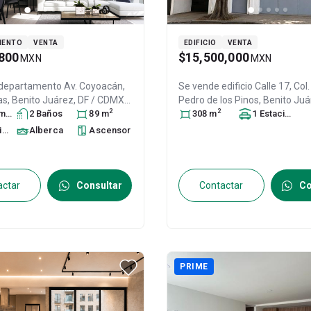
MENTO
VENTA
EDIFICIO
VENTA
800
$15,500,000
MXN
MXN
 departamento
Av. Coyoacán,
Se vende edificio
Calle 17, Col
as,
Benito Juárez
, DF / CDMX
,
Pedro de los Pinos,
Benito Juá
2
2
ra
.P. 03240
s
2
, ID:
Baño
31473344
s
89
m
CDMX
308
, México
m
, C.P. 03800
1
Estacionamiento
, ID:
to
Alberca
s
Ascensor
actar
Consultar
Contactar
Co
PRIME