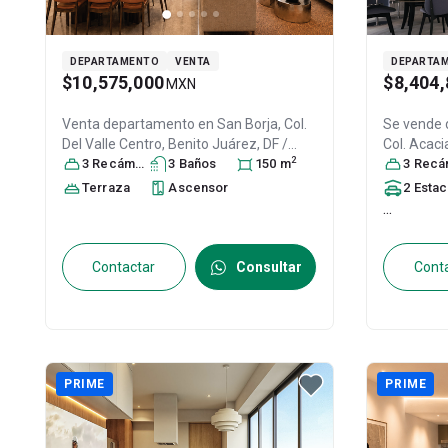
DEPARTAMENTO
VENTA
DEPARTA
$10,575,000
$8,404,
MXN
Venta departamento en
San Borja, Col.
Se vende
Del Valle Centro,
Benito Juárez
, DF /
Col. Acaci
2
CDMX
3
Recámara
, México
, C.P. 03100
s
3
Baño
s
, ID:
31624758
150
m
México
3
Recáma
, C
Terraza
Ascensor
2
Estacionamien
...
Contactar
Consultar
Cont
PRIME
PRIME