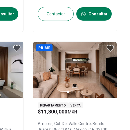
nsultar
Contactar
Consultar
PRIME
DEPARTAMENTO
VENTA
$11,300,000
MXN
Amores, Col. Del Valle Centro,
Benito
DADES
Juárez
, DF / CDMX
, México
, C.P. 03100
,