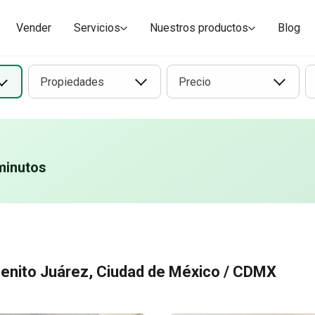
 en renta en Benito
tacionales
Cuartos en renta en Benito 
Casas en condominio
Vender
Servicios
Nuestros productos
Blog
Oficinas
Propiedades
Precio
minutos
Benito Juárez, Ciudad de México / CDMX