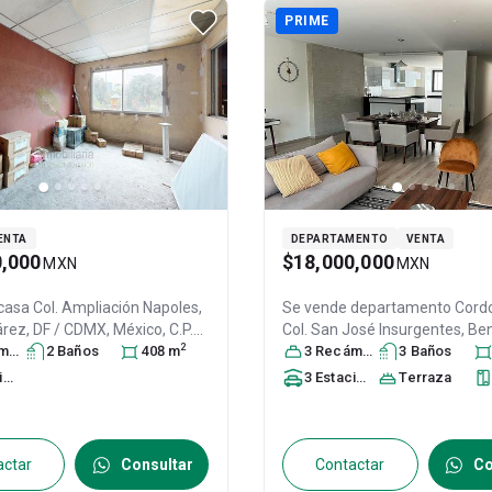
PRIME
ENTA
DEPARTAMENTO
VENTA
0,000
$18,000,000
MXN
MXN
 casa
Col. Ampliación Napoles,
Se vende departamento
Cord
árez
, DF / CDMX
, México
, C.P.
Col. San José Insurgentes,
Ben
2
ra
31611444
s
2
Baño
s
408
m
Juárez
3
Recámara
, DF / CDMX
s
3
Baño
, México
s
, C
ID:
31617300
to
s
3
Estacionamiento
Terraza
s
actar
Consultar
Contactar
Co