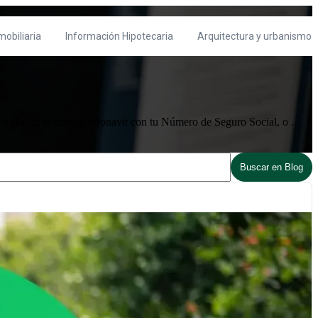
mobiliaria
Información Hipotecaria
Arquitectura y urbanismo
 checar tu crédito Infonavit con tu Número de Seguro Social, o ...
Buscar en Blog