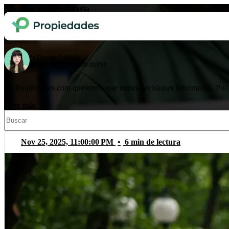
Informacion Hipotecaria
Guía: cómo checar mi crédito Infonavit c
by
Daniela Saldaña
on Nov 26, 2025, 11:00:00 PM
En Propiedades.com queremos que tomes decisiones informadas. Por es
Leer más
Este es un campo de búsqueda con una función de sugerencia automát
No hay sugerencias porque el campo de búsqueda está vacío.
Nov 25, 2025, 11:00:00 PM
•
6 min de lectura