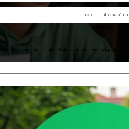
Inicio
Información In
on mi Número de Seguro Social
o, hemos preparado esta guía detallada donde aprenderás paso a paso a
ica adjunta.