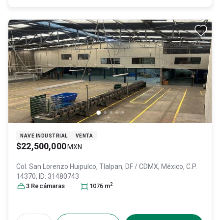
NAVE INDUSTRIAL
VENTA
$22,500,000
MXN
Col. San Lorenzo Huipulco,
Tlalpan
, DF / CDMX
, México
, C.P.
14370
, ID:
31480743
2
3
Recámara
s
1076
m