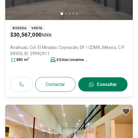
BODEGA
VENTA
$30,567,000
MXN
Anahuac, Col. El Mirador,
Coyoacán
, DF / CDMX
, México
, C.P.
04950
, ID:
29992911
2
885
m
4
Estacionamiento
s
Contactar
Consultar