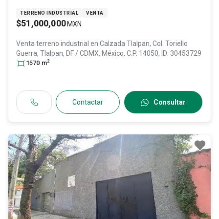
TERRENO INDUSTRIAL
VENTA
$51,000,000
MXN
Venta terreno industrial en
Calzada Tlalpan, Col. Toriello
Guerra,
Tlalpan
, DF / CDMX
, México
, C.P. 14050
, ID:
30453729
2
1570
m
Contactar
Consultar