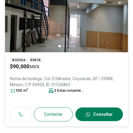
BODEGA
RENTA
$90,000
MXN
Renta de bodega
, Col. El Mirador,
Coyoacán
, DF / CDMX
,
México
, C.P. 04950
, ID:
31526862
2
500
m
3
Estacionamiento
s
Contactar
Consultar