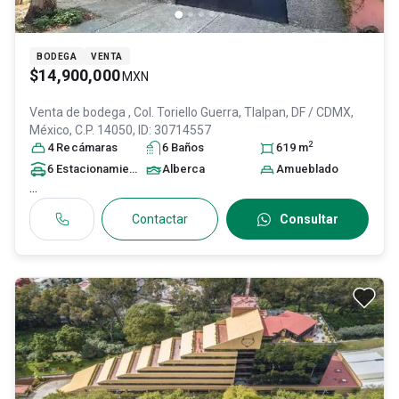
BODEGA
VENTA
$14,900,000
MXN
Venta de bodega
, Col. Toriello Guerra,
Tlalpan
, DF / CDMX
,
México
, C.P. 14050
, ID:
30714557
2
4
Recámara
s
6
Baño
s
619
m
6
Estacionamiento
s
Alberca
Amueblado
...
Contactar
Consultar