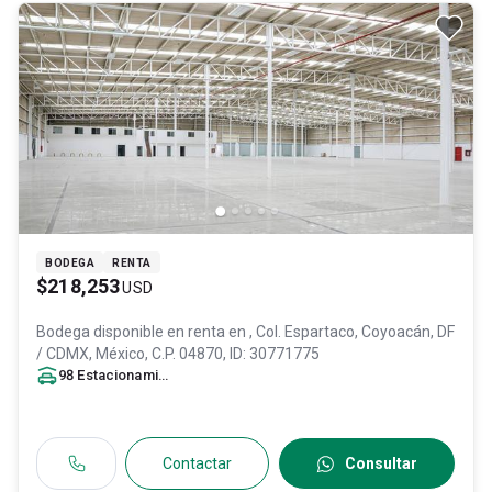
BODEGA
RENTA
$218,253
USD
Bodega disponible en renta en
, Col. Espartaco,
Coyoacán
, DF
/ CDMX
, México
, C.P. 04870
, ID:
30771775
98
Estacionamiento
s
Contactar
Consultar