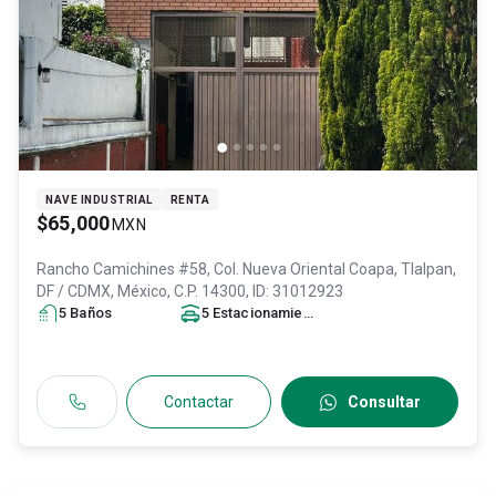
NAVE INDUSTRIAL
RENTA
$65,000
MXN
Rancho Camichines #58, Col. Nueva Oriental Coapa,
Tlalpan
,
DF / CDMX
, México
, C.P. 14300
, ID:
31012923
5
Baño
s
5
Estacionamiento
s
Contactar
Consultar