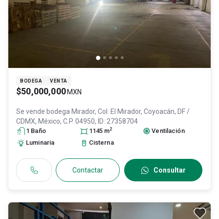
BODEGA
VENTA
$50,000,000
MXN
Se vende bodega
Mirador, Col. El Mirador,
Coyoacán
, DF /
CDMX
, México
, C.P. 04950
, ID:
27358704
2
1
Baño
1145
m
Ventilación
Luminaria
Cisterna
Contactar
Consultar