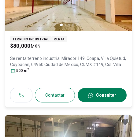
TERRENO INDUSTRIAL
RENTA
$80,000
MXN
Se renta terreno industrial
Mirador 149, Coapa, Villa Quietud,
Coyoacán, 04960 Ciudad de México, CDMX #149, Col. Villa
2
Quietud,
500
m
Coyoacán
, DF / CDMX
, México
, C.P. 04960
, ID:
31359278
Contactar
Consultar