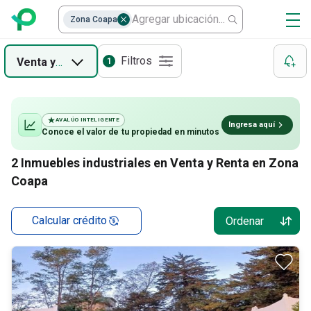
Casas en condominio
Zona Coapa
Departamentos
Filtros
Venta
y
Renta
1
Casas
Oficinas
AVALÚO INTELIGENTE
Ingresa aquí
Conoce el valor de
tu propiedad
en minutos
Locales
2
Inmuebles industriales en Venta y Renta en Zona
Coapa
Calcular crédito
Ordenar