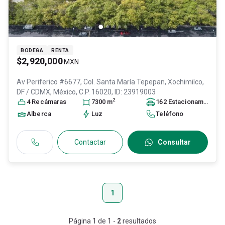
BODEGA
RENTA
$2,920,000
MXN
Av Periferico #6677, Col. Santa María Tepepan,
Xochimilco
,
DF / CDMX
, México
, C.P. 16020
, ID:
23919003
2
4
Recámara
s
7300
m
162
Estacionamiento
s
Alberca
Luz
Teléfono
Contactar
Consultar
1
Página
1
de
1
-
2
resultados