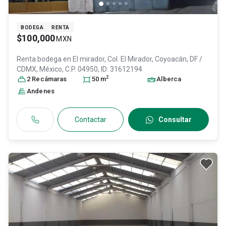
BODEGA
RENTA
$100,000
MXN
Renta bodega en
El mirador, Col. El Mirador,
Coyoacán
, DF /
CDMX
, México
, C.P. 04950
, ID:
31612194
2
2
Recámara
s
50
m
Alberca
Andenes
Contactar
Consultar