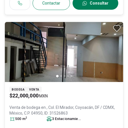
Contactar
Consultar
BODEGA
VENTA
$22,000,000
MXN
Venta de bodega en
, Col. El Mirador,
Coyoacán
, DF / CDMX
,
México
, C.P. 04950
, ID:
31526863
2
500
m
3
Estacionamiento
s