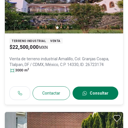
TERRENO INDUSTRIAL
VENTA
$22,500,000
MXN
Venta de terreno industrial
Amalillo, Col. Granjas Coapa,
Tlalpan
, DF / CDMX
, México
, C.P. 14330
, ID:
26723174
2
3000
m
Contactar
Consultar