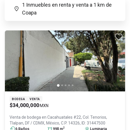
1 Inmuebles en renta y venta a 1 km de
Coapa
BODEGA
VENTA
$34,000,000
MXN
Venta de bodega en
Cacahuatales #22, Col. Tenorios,
Tlalpan
, DF / CDMX
, México
, C.P. 14326
, ID:
31447500
2
6
Baño
s
998
m
Luminaria