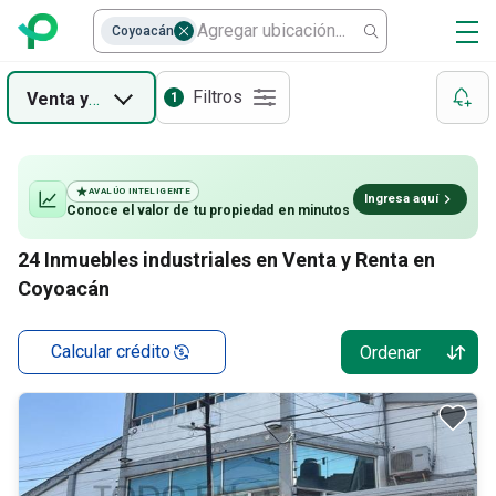
Coyoacán
Filtros
Venta
y
Renta
1
AVALÚO INTELIGENTE
Ingresa aquí
Conoce el valor de
tu propiedad
en minutos
24
Inmuebles industriales en Venta y Renta en
Coyoacán
Calcular crédito
Ordenar