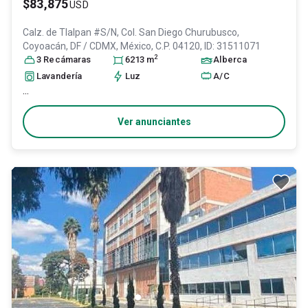
$83,875
USD
Calz. de Tlalpan #S/N, Col. San Diego Churubusco,
Coyoacán
, DF / CDMX
, México
, C.P. 04120
, ID:
31511071
2
3
Recámara
s
6213
m
Alberca
Lavandería
Luz
A/C
...
Ver anunciantes