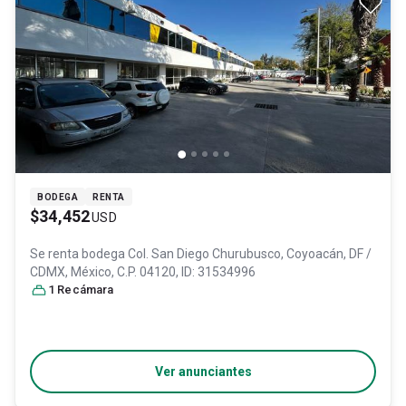
BODEGA
RENTA
$34,452
USD
Se renta bodega
Col. San Diego Churubusco,
Coyoacán
, DF /
CDMX
, México
, C.P. 04120
, ID:
31534996
1
Recámara
Ver anunciantes