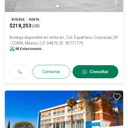
BODEGA
RENTA
$218,253
USD
Bodega disponible en renta en
, Col. Espartaco,
Coyoacán
, DF
/ CDMX
, México
, C.P. 04870
, ID:
30771775
98
Estacionamiento
s
Contactar
Consultar