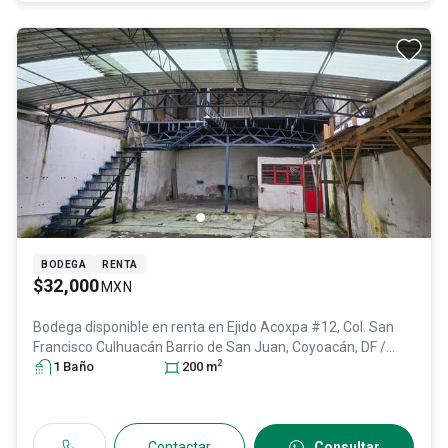
BODEGA
RENTA
$32,000
MXN
Bodega disponible en renta en
Ejido Acoxpa #12, Col. San
Francisco Culhuacán Barrio de San Juan,
Coyoacán
, DF /
2
CDMX
1
Baño
, México
, C.P. 04260
200
, ID:
m
30512817
Contactar
Consultar