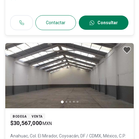
Contactar
Consultar
BODEGA
VENTA
$30,567,000
MXN
Anahuac, Col. El Mirador,
Coyoacán
, DF / CDMX
, México
, C.P.