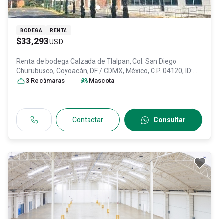
BODEGA
RENTA
$33,293
USD
Renta de bodega
Calzada de Tlalpan, Col. San Diego
Churubusco,
Coyoacán
, DF / CDMX
, México
, C.P. 04120
, ID:
31535488
3
Recámara
s
Mascota
Contactar
Consultar