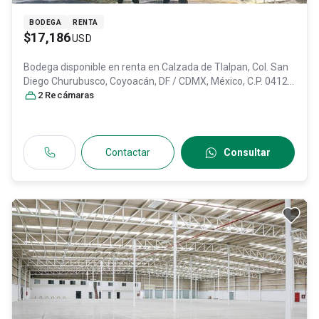
BODEGA
RENTA
$17,186
USD
Bodega disponible en renta en
Calzada de Tlalpan, Col. San
Diego Churubusco,
Coyoacán
, DF / CDMX
, México
, C.P. 04120
,
ID:
31535502
2
Recámara
s
Contactar
Consultar