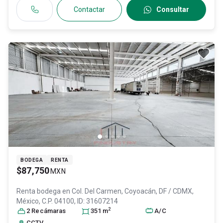
Contactar
Consultar
BODEGA
RENTA
$87,750
MXN
Renta bodega en
Col. Del Carmen,
Coyoacán
, DF / CDMX
,
México
, C.P. 04100
, ID:
31607214
2
2
Recámara
s
351
m
A/C
CCTV