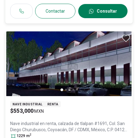
Contactar
Consultar
NAVE INDUSTRIAL
RENTA
$553,000
MXN
Nave industrial en renta,
calzada de tlalpan #1691, Col. San
Diego Churubusco,
Coyoacán
, DF / CDMX
, México
, C.P. 04120
,
2
ID:
28710782
1229
m