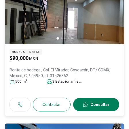
BODEGA
RENTA
$90,000
MXN
Renta de bodega
, Col. El Mirador,
Coyoacán
, DF / CDMX
,
México
, C.P. 04950
, ID:
31526862
2
500
m
3
Estacionamiento
s
Contactar
Consultar