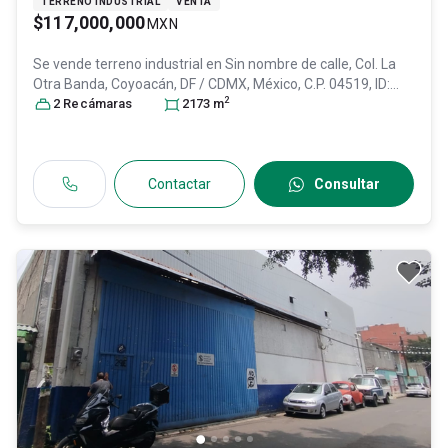
TERRENO INDUSTRIAL
VENTA
$117,000,000
MXN
Se vende terreno industrial en
Sin nombre de calle, Col. La
Otra Banda,
Coyoacán
, DF / CDMX
, México
, C.P. 04519
, ID:
2
31517391
2
Recámara
s
2173
m
Contactar
Consultar