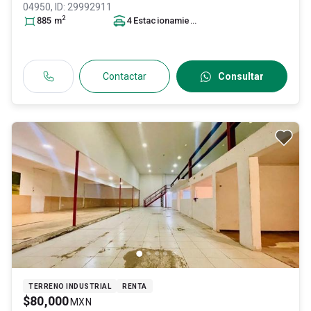
04950
, ID:
29992911
2
885
m
4
Estacionamiento
s
Contactar
Consultar
TERRENO INDUSTRIAL
RENTA
$80,000
MXN