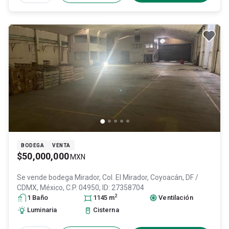
BODEGA
VENTA
$50,000,000
MXN
Se vende bodega
Mirador, Col. El Mirador,
Coyoacán
, DF /
CDMX
, México
, C.P. 04950
, ID:
27358704
2
1
Baño
1145
m
Ventilación
Luminaria
Cisterna