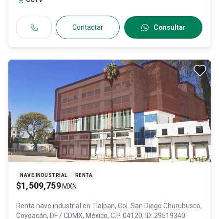
Contactar
Consultar
NAVE INDUSTRIAL
RENTA
$1,509,759
MXN
Renta nave industrial en
Tlalpan, Col. San Diego Churubusco,
Coyoacán
, DF / CDMX
, México
, C.P. 04120
, ID:
29519340