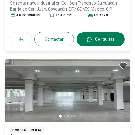
Se renta nave industrial en
Col. San Francisco Culhuacán
Barrio de San Juan,
Coyoacán
, DF / CDMX
, México
, C.P.
2
04260
3
Recámara
, ID:
31383954
s
12203
m
Terraza
Contactar
Consultar
BODEGA
RENTA