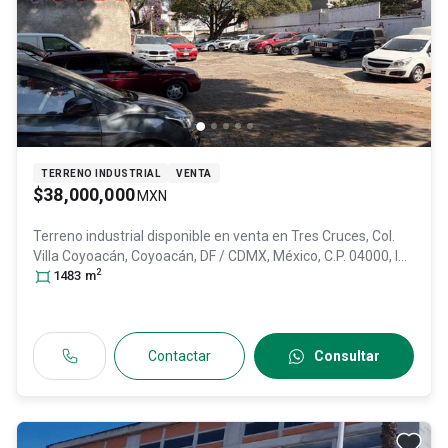
TERRENO INDUSTRIAL
VENTA
$38,000,000
MXN
Terreno industrial disponible en venta en
Tres Cruces, Col.
Villa Coyoacán,
Coyoacán
, DF / CDMX
, México
, C.P. 04000
, ID:
2
31008613
1483
m
Contactar
Consultar