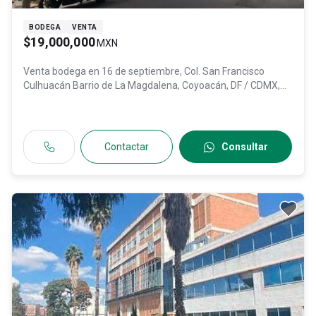
BODEGA
VENTA
$19,000,000
MXN
Venta bodega en
16 de septiembre, Col. San Francisco
Culhuacán Barrio de La Magdalena,
Coyoacán
, DF / CDMX
,
México
, C.P. 04260
, ID:
30360440
Contactar
Consultar