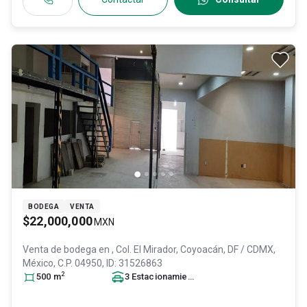
BODEGA
VENTA
$22,000,000
MXN
Venta de bodega en
, Col. El Mirador,
Coyoacán
, DF / CDMX
,
México
, C.P. 04950
, ID:
31526863
2
500
m
3
Estacionamiento
s