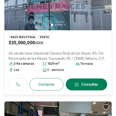
NAVE INDUSTRIAL
VENTA
$35,000,000
MXN
Se vende nave industrial
Camino Real de los Reyes #0, Col.
Rinconada de los Reyes,
Coyoacán
, DF / CDMX
, México
, C.P.
2
04330
3
Recámara
, ID:
30953263
s
1829
m
Terraza
Luz
C. servicio
Contactar
Consultar