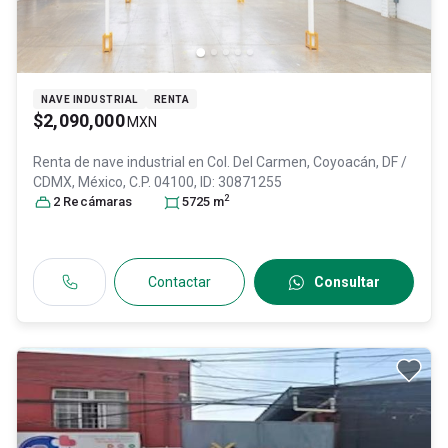
NAVE INDUSTRIAL
RENTA
$2,090,000
MXN
Renta de nave industrial en
Col. Del Carmen,
Coyoacán
, DF /
CDMX
, México
, C.P. 04100
, ID:
30871255
2
2
Recámara
s
5725
m
Contactar
Consultar