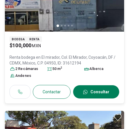
BODEGA
RENTA
$100,000
MXN
Renta bodega en
El mirador, Col. El Mirador,
Coyoacán
, DF /
CDMX
, México
, C.P. 04950
, ID:
31612194
2
2
Recámara
s
50
m
Alberca
Andenes
Contactar
Consultar