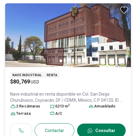
NAVE INDUSTRIAL
RENTA
$80,769
USD
Nave industrial en renta disponible en
Col. San Diego
Churubusco,
Coyoacán
, DF / CDMX
, México
, C.P. 04120
, ID:
2
31408842
2
Recámara
s
6213
m
Amueblado
Terraza
A/C
Contactar
Consultar