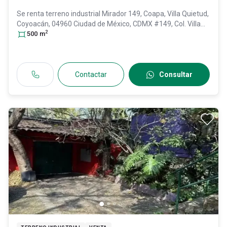
Se renta terreno industrial
Mirador 149, Coapa, Villa Quietud,
Coyoacán, 04960 Ciudad de México, CDMX #149, Col. Villa
2
Quietud,
500
m
Coyoacán
, DF / CDMX
, México
, C.P. 04960
, ID:
31359278
Contactar
Consultar