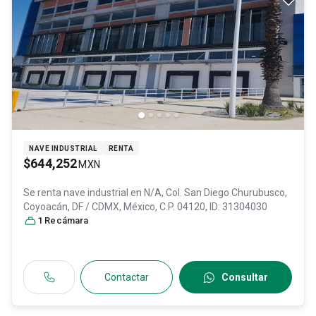
NAVE INDUSTRIAL
RENTA
$644,252
MXN
Se renta nave industrial en
N/A, Col. San Diego Churubusco,
Coyoacán
, DF / CDMX
, México
, C.P. 04120
, ID:
31304030
1
Recámara
Contactar
Consultar