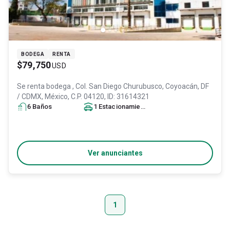
BODEGA
RENTA
$79,750
USD
Se renta bodega
, Col. San Diego Churubusco,
Coyoacán
, DF
/ CDMX
, México
, C.P. 04120
, ID:
31614321
6
Baño
s
1
Estacionamiento
Ver anunciantes
1