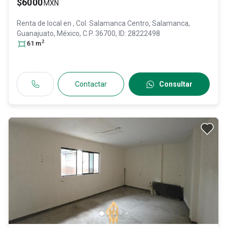
$6000
MXN
Renta de local en
, Col. Salamanca Centro,
Salamanca
,
Guanajuato
, México
, C.P. 36700
, ID:
28222498
2
61
m
Contactar
Consultar