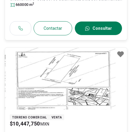
2
Centro,
660000
Salamanca
m
, Guanajuato
, México
, C.P. 36700
, ID:
31034290
Contactar
Consultar
TERRENO COMERCIAL
VENTA
$10,447,750
MXN