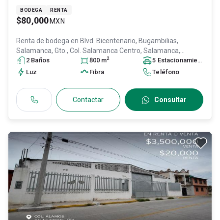
BODEGA
RENTA
$80,000
MXN
Renta de bodega en
Blvd. Bicentenario, Bugambilias,
Salamanca, Gto., Col. Salamanca Centro,
Salamanca
,
2
Guanajuato
2
Baño
s
, México
, C.P. 36700
800
m
, ID:
31447718
5
Estacionamiento
s
Luz
Fibra
Teléfono
Contactar
Consultar