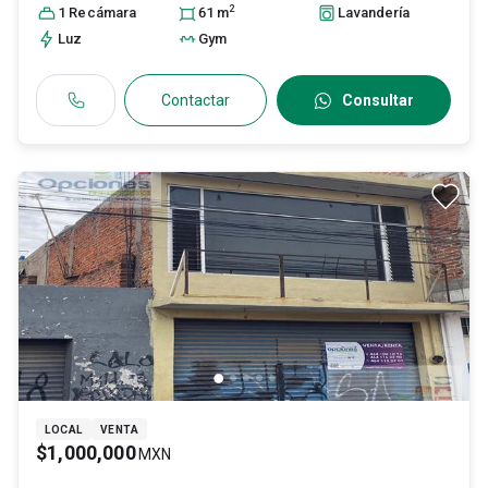
2
1
Recámara
61
m
Lavandería
Luz
Gym
Contactar
Consultar
LOCAL
VENTA
$1,000,000
MXN