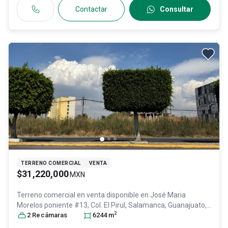
Contactar
Consultar
TERRENO COMERCIAL
VENTA
$31,220,000
MXN
Terreno comercial en venta disponible en
José Maria
Morelos poniente #13, Col. El Pirul,
Salamanca
, Guanajuato
,
2
México
2
Recámara
, C.P. 36740
s
, ID:
30728587
6244
m