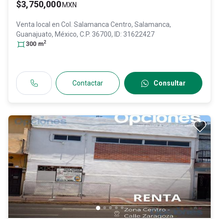
$3,750,000
MXN
Venta local en
Col. Salamanca Centro,
Salamanca
,
Guanajuato
, México
, C.P. 36700
, ID:
31622427
2
300
m
Contactar
Consultar