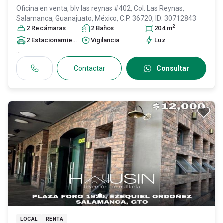
Oficina en venta,
blv las reynas #402, Col. Las Reynas,
Salamanca
, Guanajuato
, México
, C.P. 36720
, ID:
30712843
2
2
Recámara
s
2
Baño
s
204
m
2
Estacionamiento
s
Vigilancia
Luz
...
Contactar
Consultar
LOCAL
RENTA