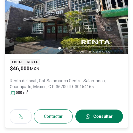
LOCAL
RENTA
$46,000
MXN
Renta de local
, Col. Salamanca Centro,
Salamanca
,
Guanajuato
, México
, C.P. 36700
, ID:
30154165
2
500
m
Contactar
Consultar