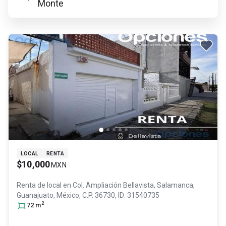
Monte
LOCAL
RENTA
$10,000
MXN
Renta de local en
Col. Ampliación Bellavista,
Salamanca
,
Guanajuato
, México
, C.P. 36730
, ID:
31540735
2
72
m