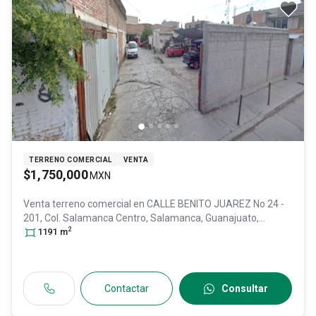
TERRENO COMERCIAL
VENTA
$1,750,000
MXN
Venta terreno comercial en
CALLE BENITO JUAREZ No 24 -
201, Col. Salamanca Centro,
Salamanca
, Guanajuato
,
2
México
1191
, C.P. 36700
m
, ID:
28954866
Contactar
Consultar