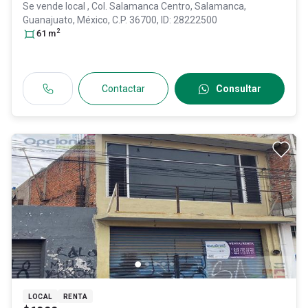
Se vende local
, Col. Salamanca Centro,
Salamanca
,
Guanajuato
, México
, C.P. 36700
, ID:
28222500
2
61
m
Contactar
Consultar
LOCAL
RENTA