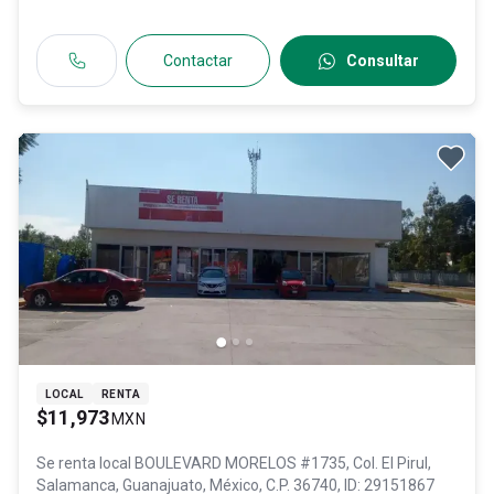
Contactar
Consultar
LOCAL
RENTA
$11,973
MXN
Se renta local
BOULEVARD MORELOS #1735, Col. El Pirul,
Salamanca
, Guanajuato
, México
, C.P. 36740
, ID:
29151867