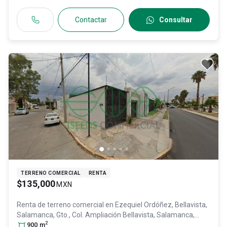
Contactar
Consultar
TERRENO COMERCIAL
RENTA
$135,000
MXN
Renta de terreno comercial en
Ezequiel Ordóñez, Bellavista,
Salamanca, Gto., Col. Ampliación Bellavista,
Salamanca
,
2
Guanajuato
900
m
, México
, C.P. 36730
, ID:
31320901