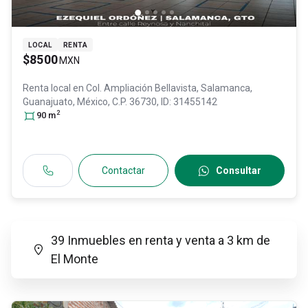
LOCAL
RENTA
$8500
MXN
Renta local en
Col. Ampliación Bellavista,
Salamanca
,
Guanajuato
, México
, C.P. 36730
, ID:
31455142
2
90
m
Contactar
Consultar
39 Inmuebles en renta y venta a 3 km de
El Monte