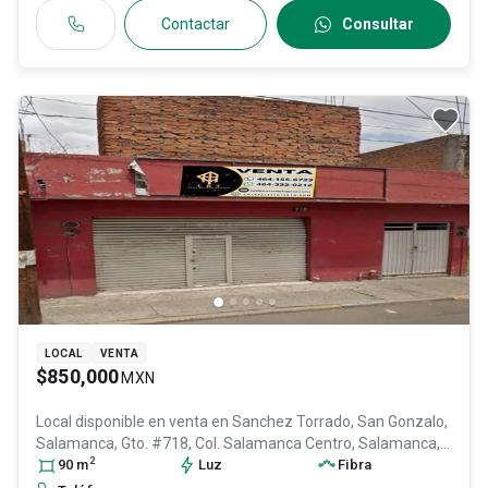
Contactar
Consultar
LOCAL
VENTA
$850,000
MXN
Local disponible en venta en
Sanchez Torrado, San Gonzalo,
Salamanca, Gto. #718, Col. Salamanca Centro,
Salamanca
,
2
Guanajuato
90
m
, México
, C.P. 36700
Luz
, ID:
30600757
Fibra