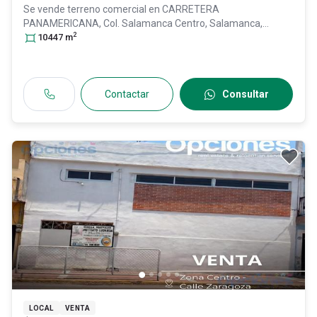
Se vende terreno comercial en
CARRETERA
PANAMERICANA, Col. Salamanca Centro,
Salamanca
,
2
Guanajuato
10447
m
, México
, C.P. 36700
, ID:
29306283
Contactar
Consultar
LOCAL
VENTA