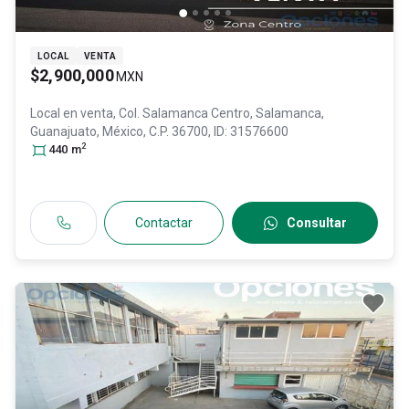
LOCAL
VENTA
$2,900,000
MXN
Local en venta,
Col. Salamanca Centro,
Salamanca
,
Guanajuato
, México
, C.P. 36700
, ID:
31576600
2
440
m
Contactar
Consultar