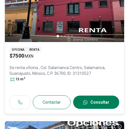
OFICINA
RENTA
$7500
MXN
Se renta oficina
, Col. Salamanca Centro,
Salamanca
,
Guanajuato
, México
, C.P. 36700
, ID:
31310527
2
13
m
Contactar
Consultar