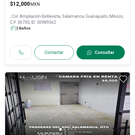
$12,000
MXN
, Col. Ampliación Bellavista,
Salamanca
, Guanajuato
, México
,
C.P. 36730
, ID:
30989562
2
Baño
s
Contactar
Consultar