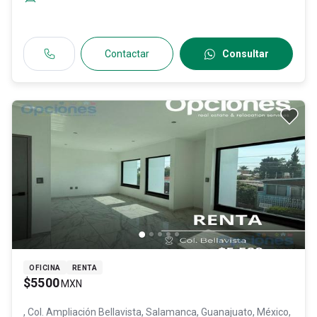
Contactar
Consultar
OFICINA
RENTA
$5500
MXN
, Col. Ampliación Bellavista,
Salamanca
, Guanajuato
, México
,