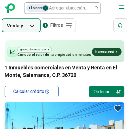
El Monte
Filtros
Venta
y
Renta
1
AVALÚO INTELIGENTE
Ingresa aquí
Conoce el valor de
tu propiedad
en minutos
1
Inmuebles comerciales en Venta y Renta en El
Monte, Salamanca, C.P. 36720
Calcular crédito
Ordenar