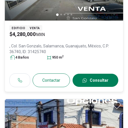
EDIFICIO
VENTA
$4,280,000
MXN
, Col. San Gonzalo,
Salamanca
, Guanajuato
, México
, C.P.
36740
, ID:
31425740
2
4
Baño
s
950
m
Contactar
Consultar