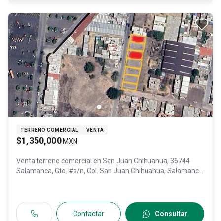
TERRENO COMERCIAL
VENTA
$1,350,000
MXN
Venta terreno comercial en
San Juan Chihuahua, 36744
Salamanca, Gto. #s/n, Col. San Juan Chihuahua,
Salamanca
,
Guanajuato
, México
, C.P. 36744
, ID:
30324632
Contactar
Consultar