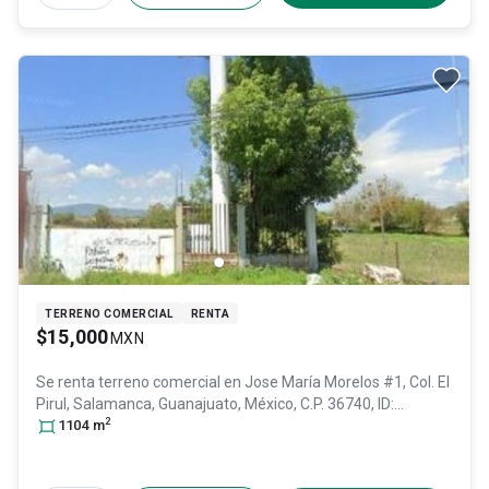
TERRENO COMERCIAL
RENTA
$15,000
MXN
Se renta terreno comercial en
Jose María Morelos #1, Col. El
Pirul,
Salamanca
, Guanajuato
, México
, C.P. 36740
, ID:
2
30834661
1104
m