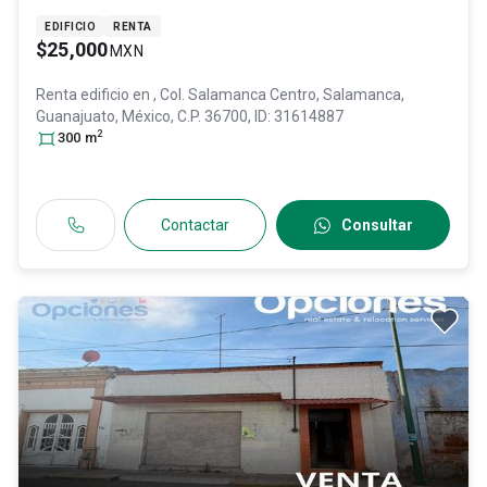
EDIFICIO
RENTA
$25,000
MXN
Renta edificio en
, Col. Salamanca Centro,
Salamanca
,
Guanajuato
, México
, C.P. 36700
, ID:
31614887
2
300
m
Contactar
Consultar