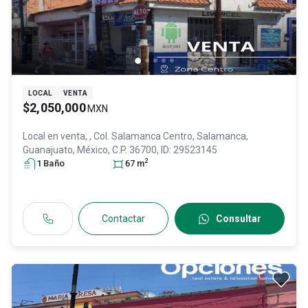
LOCAL
VENTA
$2,050,000
MXN
Local en venta,
, Col. Salamanca Centro,
Salamanca
,
Guanajuato
, México
, C.P. 36700
, ID:
29523145
2
1
Baño
67
m
Contactar
Consultar