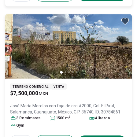
TERRENO COMERCIAL
VENTA
$7,500,000
MXN
José María Morelos con faja de oro #2000, Col. El Pirul,
Salamanca
, Guanajuato
, México
, C.P. 36740
, ID:
30784861
2
3
Recámara
s
1500
m
Alberca
Gym