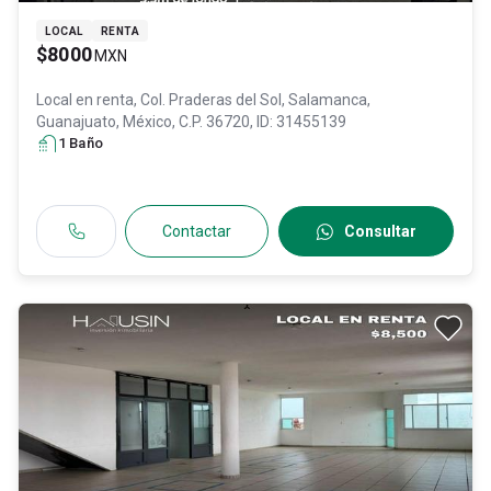
LOCAL
RENTA
$8000
MXN
Local en renta,
Col. Praderas del Sol,
Salamanca
,
Guanajuato
, México
, C.P. 36720
, ID:
31455139
1
Baño
Contactar
Consultar