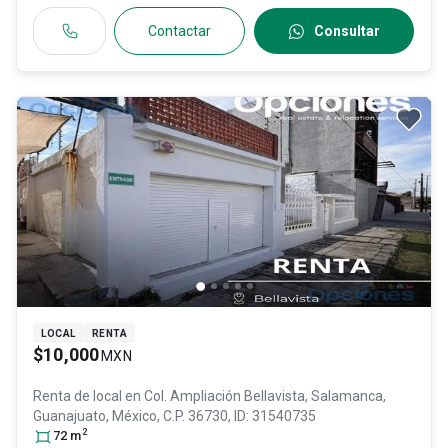
Contactar
Consultar
LOCAL
RENTA
$10,000
MXN
Renta de local en
Col. Ampliación Bellavista,
Salamanca
,
Guanajuato
, México
, C.P. 36730
, ID:
31540735
2
72
m