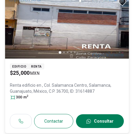
EDIFICIO
RENTA
$25,000
MXN
Renta edificio en
, Col. Salamanca Centro,
Salamanca
,
Guanajuato
, México
, C.P. 36700
, ID:
31614887
2
300
m
Contactar
Consultar