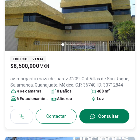
EDIFICIO
VENTA
$8,500,000
MXN
av. margarita maza de juarez #209, Col. Villas de San Roque,
Salamanca
, Guanajuato
, México
, C.P. 36740
, ID:
30712844
2
4
Recámara
s
8
Baño
s
488
m
6
Estacionamiento
s
Alberca
Luz
...
Contactar
Consultar