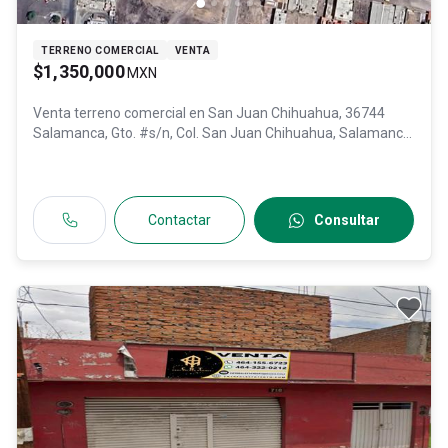
TERRENO COMERCIAL
VENTA
$1,350,000
MXN
Venta terreno comercial en
San Juan Chihuahua, 36744
Salamanca, Gto. #s/n, Col. San Juan Chihuahua,
Salamanca
,
Guanajuato
, México
, C.P. 36744
, ID:
30324632
Contactar
Consultar