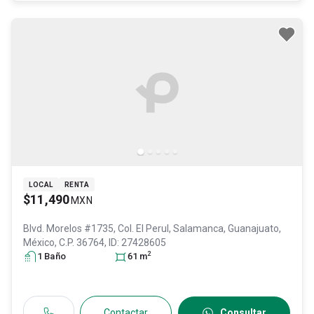
LOCAL
RENTA
$11,490
MXN
Blvd. Morelos #1735, Col. El Perul,
Salamanca
, Guanajuato
,
México
, C.P. 36764
, ID:
27428605
2
1
Baño
61
m
Contactar
Consultar