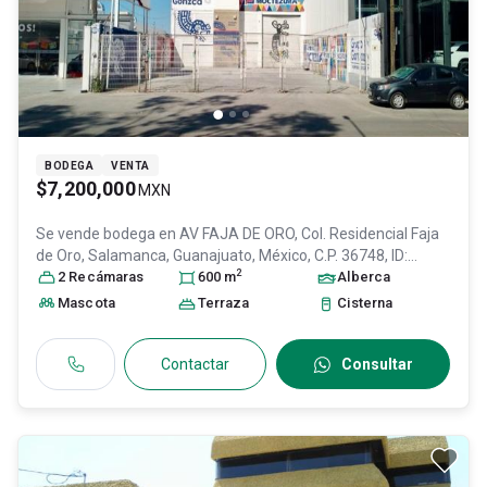
BODEGA
VENTA
$7,200,000
MXN
Se vende bodega en
AV FAJA DE ORO, Col. Residencial Faja
de Oro,
Salamanca
, Guanajuato
, México
, C.P. 36748
, ID:
2
31278092
2
Recámara
s
600
m
Alberca
Mascota
Terraza
Cisterna
Contactar
Consultar