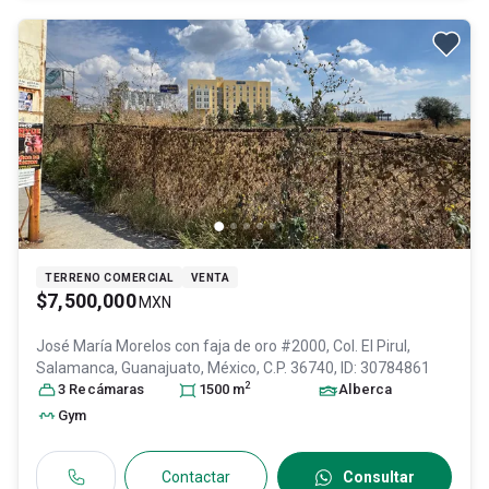
TERRENO COMERCIAL
VENTA
$7,500,000
MXN
José María Morelos con faja de oro #2000, Col. El Pirul,
Salamanca
, Guanajuato
, México
, C.P. 36740
, ID:
30784861
2
3
Recámara
s
1500
m
Alberca
Gym
Contactar
Consultar