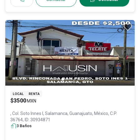
LOCAL
RENTA
$3500
MXN
, Col. Soto Innes I,
Salamanca
, Guanajuato
, México
, C.P.
36764
, ID:
30934871
3
Baño
s