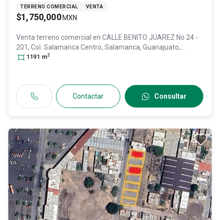
TERRENO COMERCIAL
VENTA
$1,750,000
MXN
Venta terreno comercial en
CALLE BENITO JUAREZ No 24 -
201, Col. Salamanca Centro,
Salamanca
, Guanajuato
,
2
México
1191
, C.P. 36700
m
, ID:
28954866
Contactar
Consultar