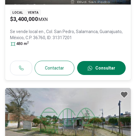
LOCAL
VENTA
$3,400,000
MXN
Se vende local en
, Col. San Pedro,
Salamanca
, Guanajuato
,
México
, C.P. 36760
, ID:
31317201
2
480
m
Contactar
Consultar