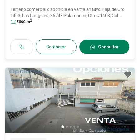
Terreno comercial disponible en venta en
Blvd. Faja de Oro
1403, Los Rangeles, 36748 Salamanca, Gto. #1403, Col.
2
Guadalupe,
5000
m
Salamanca
, Guanajuato
, México
, C.P. 36747
, ID:
30287475
Contactar
Consultar