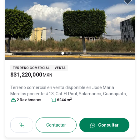
TERRENO COMERCIAL
VENTA
$31,220,000
MXN
Terreno comercial en venta disponible en
José Maria
Morelos poniente #13, Col. El Pirul,
Salamanca
, Guanajuato
,
2
México
2
Recámara
, C.P. 36740
s
, ID:
30728587
6244
m
Contactar
Consultar