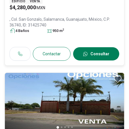
EDIFICIO
VENTA
$4,280,000
MXN
, Col. San Gonzalo,
Salamanca
, Guanajuato
, México
, C.P.
36740
, ID:
31425740
2
4
Baño
s
950
m
Contactar
Consultar