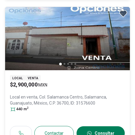
LOCAL
VENTA
$2,900,000
MXN
Local en venta,
Col. Salamanca Centro,
Salamanca
,
Guanajuato
, México
, C.P. 36700
, ID:
31576600
2
440
m
Contactar
Consultar