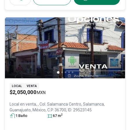
LOCAL
VENTA
$2,050,000
MXN
Local en venta,
, Col. Salamanca Centro,
Salamanca
,
Guanajuato
, México
, C.P. 36700
, ID:
29523145
2
1
Baño
67
m