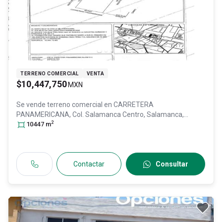
TERRENO COMERCIAL
VENTA
$10,447,750
MXN
Se vende terreno comercial en
CARRETERA
PANAMERICANA, Col. Salamanca Centro,
Salamanca
,
2
Guanajuato
10447
m
, México
, C.P. 36700
, ID:
29306283
Contactar
Consultar