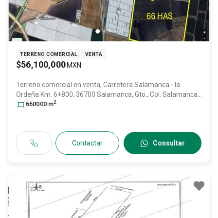
TERRENO COMERCIAL
VENTA
$56,100,000
MXN
Terreno comercial en venta,
Carretera Salamanca - la
Ordeña Km. 6+800, 36700 Salamanca, Gto., Col. Salamanca
2
Centro,
660000
Salamanca
m
, Guanajuato
, México
, C.P. 36700
, ID:
31034290
Contactar
Consultar