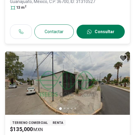
Guanajuato
, México
, C.P. 36700
, ID:
31310527
2
13
m
Contactar
Consultar
TERRENO COMERCIAL
RENTA
$135,000
MXN