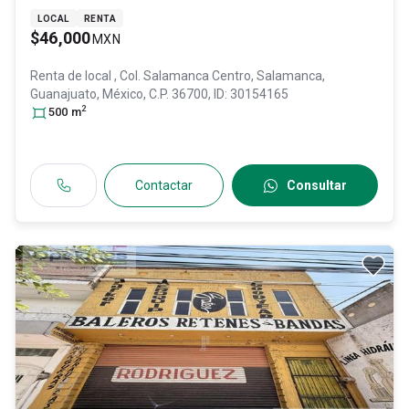
LOCAL
RENTA
$46,000
MXN
Renta de local
, Col. Salamanca Centro,
Salamanca
,
Guanajuato
, México
, C.P. 36700
, ID:
30154165
2
500
m
Contactar
Consultar