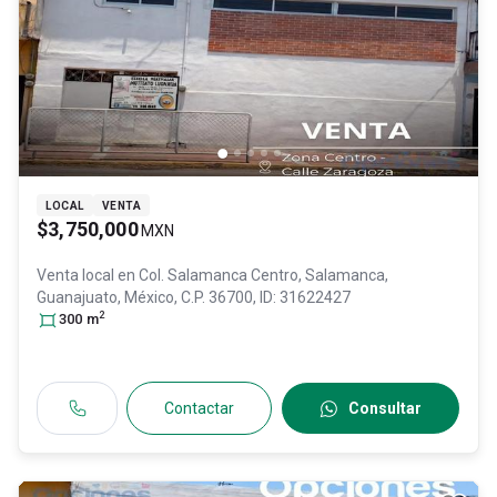
LOCAL
VENTA
$3,750,000
MXN
Venta local en
Col. Salamanca Centro,
Salamanca
,
Guanajuato
, México
, C.P. 36700
, ID:
31622427
2
300
m
Contactar
Consultar