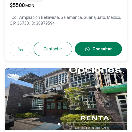
$5500
MXN
, Col. Ampliación Bellavista,
Salamanca
, Guanajuato
, México
,
C.P. 36730
, ID:
30879594
Contactar
Consultar