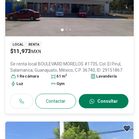
LOCAL
RENTA
$11,973
MXN
Se renta local
BOULEVARD MORELOS #1735, Col. El Pirul,
Salamanca
, Guanajuato
, México
, C.P. 36740
, ID:
29151867
2
1
Recámara
61
m
Lavandería
Luz
Gym
Contactar
Consultar