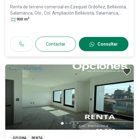
Renta de terreno comercial en
Ezequiel Ordóñez, Bellavista,
Salamanca, Gto., Col. Ampliación Bellavista,
Salamanca
,
2
Guanajuato
900
m
, México
, C.P. 36730
, ID:
31320901
Contactar
Consultar
OFICINA
RENTA