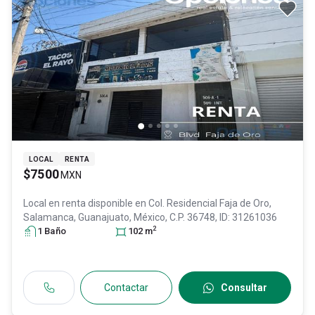
LOCAL
RENTA
$7500
MXN
Local en renta disponible en
Col. Residencial Faja de Oro,
Salamanca
, Guanajuato
, México
, C.P. 36748
, ID:
31261036
2
1
Baño
102
m
Contactar
Consultar