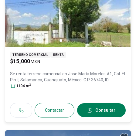
TERRENO COMERCIAL
RENTA
$15,000
MXN
Se renta terreno comercial en
Jose María Morelos #1, Col. El
Pirul,
Salamanca
, Guanajuato
, México
, C.P. 36740
, ID:
2
30834661
1104
m
Contactar
Consultar