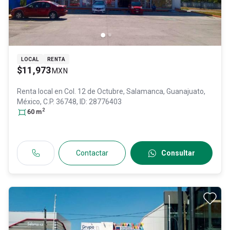
LOCAL
RENTA
$11,973
MXN
Renta local en
Col. 12 de Octubre,
Salamanca
, Guanajuato
,
México
, C.P. 36748
, ID:
28776403
2
60
m
Contactar
Consultar