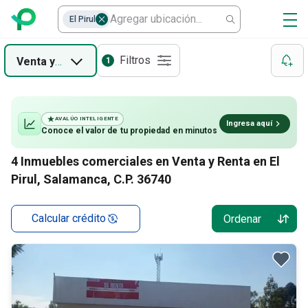
El Pirul
Filtros
Venta
y
Renta
1
AVALÚO INTELIGENTE
Ingresa aquí
Conoce el valor de
tu propiedad
en minutos
4
Inmuebles comerciales en Venta y Renta en El
Pirul, Salamanca, C.P. 36740
Calcular crédito
Ordenar