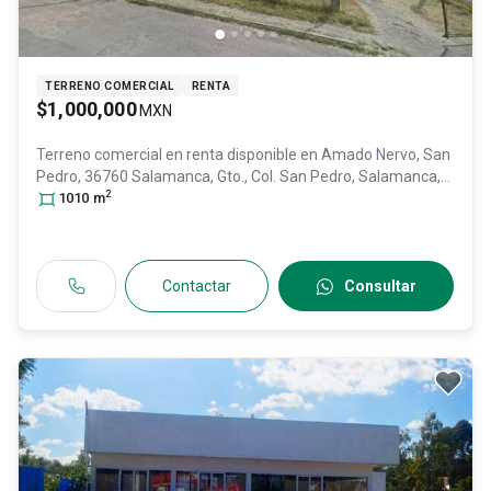
TERRENO COMERCIAL
RENTA
$1,000,000
MXN
Terreno comercial en renta disponible en
Amado Nervo, San
Pedro, 36760 Salamanca, Gto., Col. San Pedro,
Salamanca
,
2
Guanajuato
1010
m
, México
, C.P. 36760
, ID:
31320876
Contactar
Consultar