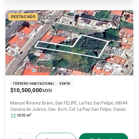
DESTACADO
TERRENO HABITACIONAL
VENTA
$10,500,000
MXN
Manuel Álvarez Bravo, San FELIPE, La Paz San Felipe, 68044
Oaxaca de Juárez, Oax. #s/n, Col. La Paz San Felipe,
Oaxaca
2
de Juárez
1070
m
, Oaxaca
, México
, C.P. 68044
, ID:
30895947