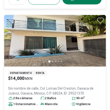
DEPARTAMENTO
RENTA
$14,000
MXN
Sin nombre de calle, Col. Lomas Del Creston,
Oaxaca de
Juárez
, Oaxaca
, México
, C.P. 68024
, ID:
29521370
2
2
Recámara
s
2
Baño
s
90
m
1
Estacionamiento
Mascota
Vigilancia
...