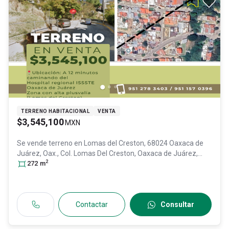
TERRENO HABITACIONAL
VENTA
$3,545,100
MXN
Se vende terreno en
Lomas del Creston, 68024 Oaxaca de
Juárez, Oax., Col. Lomas Del Creston,
Oaxaca de Juárez
,
2
Oaxaca
272
m
, México
, C.P. 68024
, ID:
31119765
Contactar
Consultar