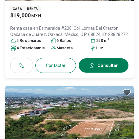
CASA
RENTA
$19,000
MXN
Renta casa en
Esmeralda #208, Col. Lomas Del Creston,
Oaxaca de Juárez
, Oaxaca
, México
, C.P. 68024
, ID:
28828272
2
5
Recámara
s
6
Baño
s
250
m
4
Estacionamiento
s
Mascota
Luz
...
Contactar
Consultar