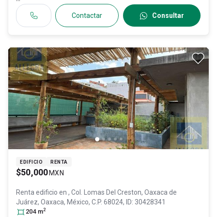
Contactar
Consultar
EDIFICIO
RENTA
$50,000
MXN
Renta edificio en
, Col. Lomas Del Creston,
Oaxaca de
Juárez
, Oaxaca
, México
, C.P. 68024
, ID:
30428341
2
204
m