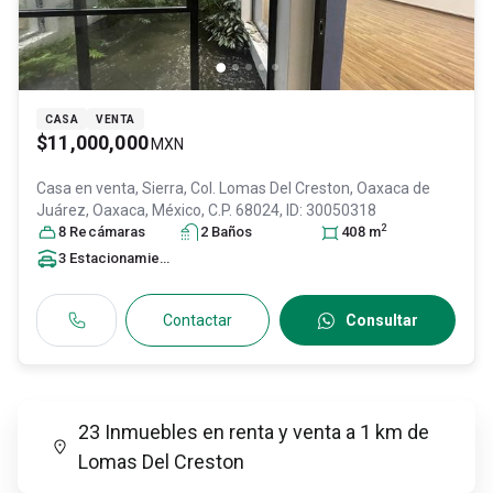
CASA
VENTA
$11,000,000
MXN
Casa en venta,
Sierra, Col. Lomas Del Creston,
Oaxaca de
Juárez
, Oaxaca
, México
, C.P. 68024
, ID:
30050318
2
8
Recámara
s
2
Baño
s
408
m
3
Estacionamiento
s
Contactar
Consultar
23 Inmuebles en renta y venta a 1 km de
Lomas Del Creston