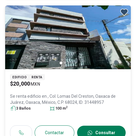
EDIFICIO
RENTA
$20,000
MXN
Se renta edificio en
, Col. Lomas Del Creston,
Oaxaca de
Juárez
, Oaxaca
, México
, C.P. 68024
, ID:
31448957
2
3
Baño
s
100
m
Contactar
Consultar