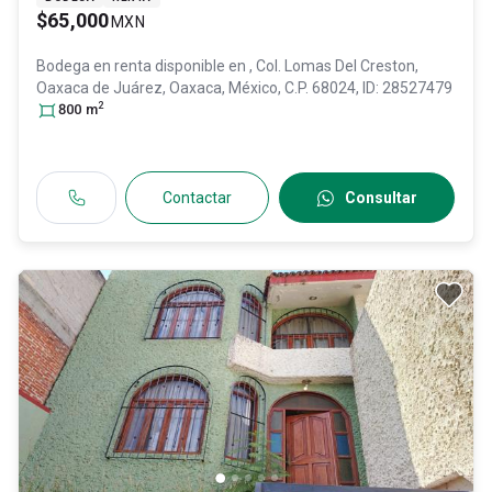
$65,000
MXN
Bodega en renta disponible en
, Col. Lomas Del Creston,
Oaxaca de Juárez
, Oaxaca
, México
, C.P. 68024
, ID:
28527479
2
800
m
Contactar
Consultar