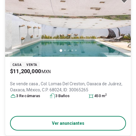
CASA
VENTA
$11,200,000
MXN
Se vende casa
, Col. Lomas Del Creston,
Oaxaca de Juárez
,
Oaxaca
, México
, C.P. 68024
, ID:
30065265
2
3
Recámara
s
3
Baño
s
450
m
Ver anunciantes