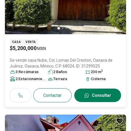
CASA
VENTA
$5,200,000
MXN
Se vende casa
Nube, Col. Lomas Del Creston,
Oaxaca de
Juárez
, Oaxaca
, México
, C.P. 68024
, ID:
31299525
2
3
Recámara
s
2
Baño
s
230
m
2
Estacionamiento
s
Terraza
Cisterna
Contactar
Consultar