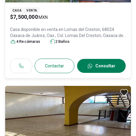
CASA
VENTA
$7,500,000
MXN
Casa disponible en venta en
Lomas del Creston, 68024
Oaxaca de Juárez, Oax., Col. Lomas Del Creston,
Oaxaca de
Juárez
4
Recámara
, Oaxaca
s
, México
2
, C.P. 68024
Baño
s
, ID:
31468271
Contactar
Consultar