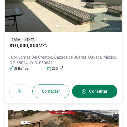
CASA
VENTA
$10,000,000
MXN
, Col. Lomas Del Creston,
Oaxaca de Juárez
, Oaxaca
, México
,
C.P. 68024
, ID:
31050641
2
5
Baño
s
250
m
Contactar
Consultar