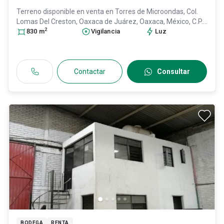
Terreno disponible en venta en
Torres de Microondas, Col.
Lomas Del Creston,
Oaxaca de Juárez
, Oaxaca
, México
, C.P.
2
68024
830
, ID:
m
31076896
Vigilancia
Luz
Contactar
Consultar
BODEGA
RENTA