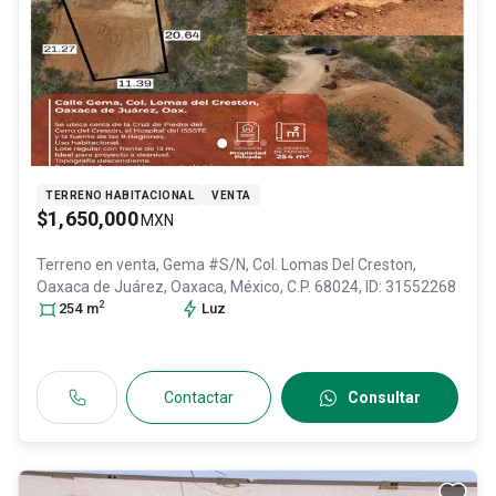
TERRENO HABITACIONAL
VENTA
$1,650,000
MXN
Terreno en venta,
Gema #S/N, Col. Lomas Del Creston,
Oaxaca de Juárez
, Oaxaca
, México
, C.P. 68024
, ID:
31552268
2
254
m
Luz
Contactar
Consultar