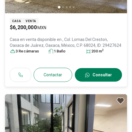
CASA
VENTA
$6,200,000
MXN
Casa en venta disponible en
, Col. Lomas Del Creston,
Oaxaca de Juárez
, Oaxaca
, México
, C.P. 68024
, ID:
29427624
2
3
Recámara
s
1
Baño
200
m
Contactar
Consultar