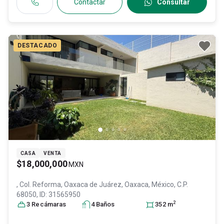
Contactar
Consultar
DESTACADO
CASA
VENTA
$18,000,000
MXN
, Col. Reforma,
Oaxaca de Juárez
, Oaxaca
, México
, C.P.
68050
, ID:
31565950
2
3
Recámara
s
4
Baño
s
352
m