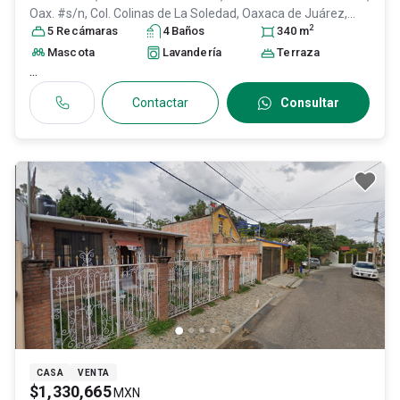
Oax. #s/n, Col. Colinas de La Soledad,
Oaxaca de Juárez
,
2
Oaxaca
5
Recámara
, México
s
, C.P. 68044
4
Baño
, ID:
s
31574012
340
m
Mascota
Lavandería
Terraza
...
Contactar
Consultar
CASA
VENTA
$1,330,665
MXN