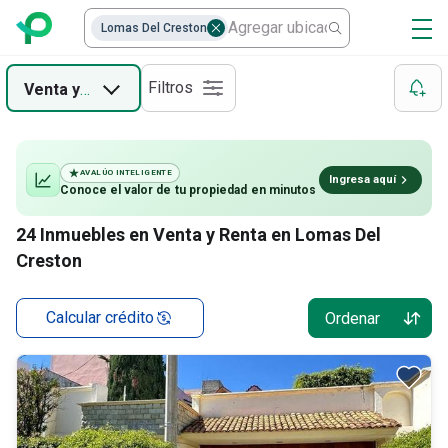
Lomas Del Creston
Filtros
Venta
y
Renta
AVALÚO INTELIGENTE
Ingresa aquí
Conoce el valor de
tu propiedad
en minutos
24
Inmuebles en Venta y Renta en Lomas Del
Creston
Calcular crédito
Ordenar