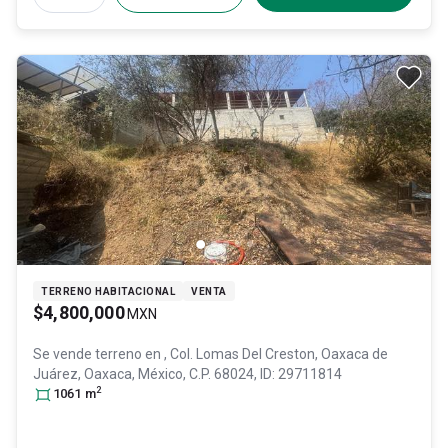
TERRENO HABITACIONAL
VENTA
$4,800,000
MXN
Se vende terreno en
, Col. Lomas Del Creston,
Oaxaca de
Juárez
, Oaxaca
, México
, C.P. 68024
, ID:
29711814
2
1061
m