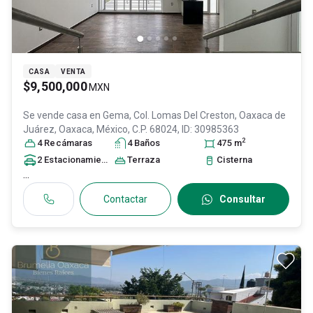
CASA
VENTA
$9,500,000
MXN
Se vende casa en
Gema, Col. Lomas Del Creston,
Oaxaca de
Juárez
, Oaxaca
, México
, C.P. 68024
, ID:
30985363
2
4
Recámara
s
4
Baño
s
475
m
2
Estacionamiento
s
Terraza
Cisterna
...
Contactar
Consultar