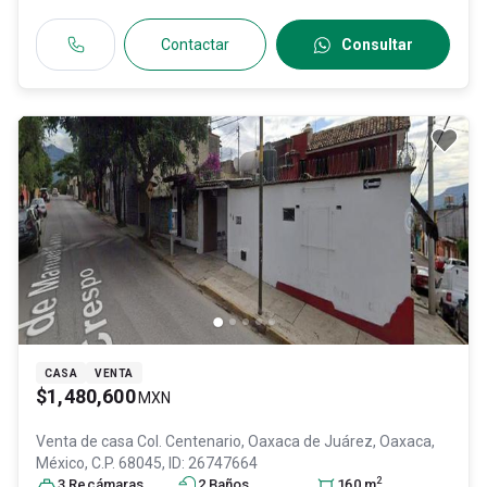
Contactar
Consultar
CASA
VENTA
$1,480,600
MXN
Venta de casa
Col. Centenario,
Oaxaca de Juárez
, Oaxaca
,
México
, C.P. 68045
, ID:
26747664
2
3
Recámara
s
2
Baño
s
160
m