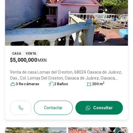
CASA
VENTA
$5,000,000
MXN
Venta de casa
Lomas del Creston, 68024 Oaxaca de Juárez,
Oax., Col. Lomas Del Creston,
Oaxaca de Juárez
, Oaxaca
,
2
México
3
Recámara
, C.P. 68024
s
, ID:
31468234
2
Baño
s
200
m
Contactar
Consultar