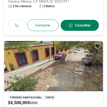
Oaxaca
, México
, C.P. 68024
, ID:
30221911
3
Recámara
s
2
Baño
s
Contactar
Consultar
TERRENO HABITACIONAL
VENTA
$4,500,000
MXN