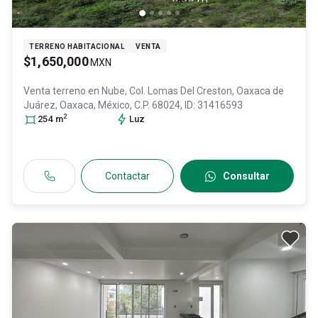
TERRENO HABITACIONAL
VENTA
$1,650,000
MXN
Venta terreno en
Nube, Col. Lomas Del Creston,
Oaxaca de
Juárez
, Oaxaca
, México
, C.P. 68024
, ID:
31416593
2
254
m
Luz
Contactar
Consultar