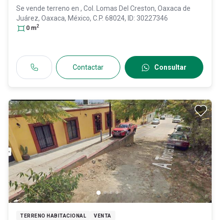
Se vende terreno en
, Col. Lomas Del Creston,
Oaxaca de
Juárez
, Oaxaca
, México
, C.P. 68024
, ID:
30227346
2
0
m
Contactar
Consultar
TERRENO HABITACIONAL
VENTA