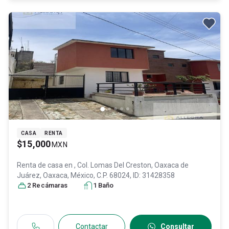
CASA
RENTA
$15,000
MXN
Renta de casa en
, Col. Lomas Del Creston,
Oaxaca de
Juárez
, Oaxaca
, México
, C.P. 68024
, ID:
31428358
2
Recámara
s
1
Baño
Contactar
Consultar