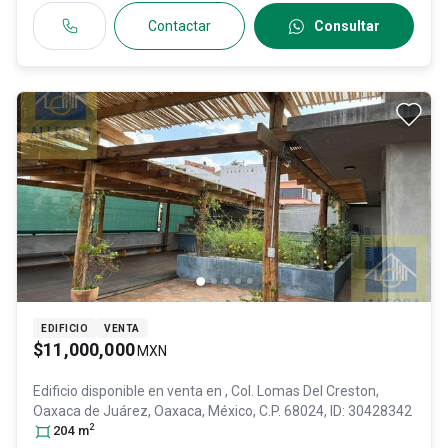
Contactar
Consultar
EDIFICIO
VENTA
$11,000,000
MXN
Edificio disponible en venta en
, Col. Lomas Del Creston,
Oaxaca de Juárez
, Oaxaca
, México
, C.P. 68024
, ID:
30428342
2
204
m