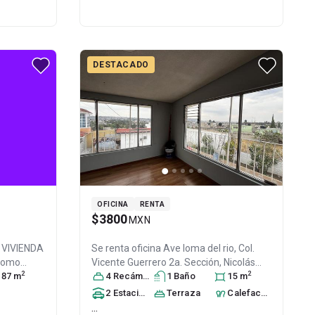
DESTACADO
OFICINA
RENTA
$3800
MXN
a VIVIENDA
Se renta oficina
Ave loma del rio, Col.
 como
Vicente Guerrero 2a. Sección,
Nicolás
2
2
OS, del
87
m
Romero
4
Recámara
, México
s
, México
1
Baño
, C.P. 54425
15
m
, ID:
ol.
31003665
2
Estacionamiento
Terraza
s
Calefacción
 Romero
,
...