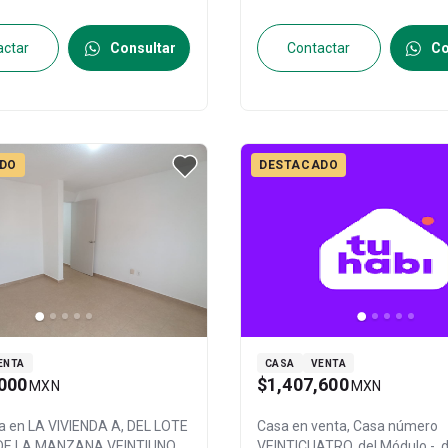
México
, México
, C.P. 54477
, ID:
México
, México
, C.P. 54466
, ID:
actar
Consultar
Contactar
Co
DO
DESTACADO
ENTA
CASA
VENTA
000
$1,407,600
MXN
MXN
a en
LA VIVIENDA A, DEL LOTE
Casa en venta,
Casa número
DE LA MANZANA VEINTIUNO,
VEINTICUATRO, del Módulo -, d