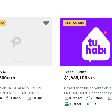
DO
DESTACADO
ENTA
CASA
VENTA
500
$1,688,100
MXN
MXN
a en
LA CASA NÚMERO 39
Casa disponible en venta en
l
 Y NUEVE) DEL MODULO "D"
EN CONDOMINIO identificada
2
MEN DE PROPIEDAD EN
ra
s
1
Baño
100
m
CASA NÚMERO CUARENTA Y D
3
Recámara
s
2
Baño
s
IO VERTICALSO, Col. San
CONDOMINIO CINCUENTA, de, C
to
1
Estacionamiento
Luz
Paz 1a. Sección,
Nicolás
Fuentes de San José,
Nicolás