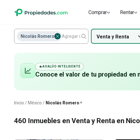
Casas en renta en Nicolás Romero
Terrenos Habitacionales
Departamentos
Casas en con
Comprar
Rentar
Romero
Nicolás Romero
Venta
y
Renta
AVALÚO INTELIGENTE
Conoce el valor de
tu propiedad
en 
Nicolás Romero
Inicio
México
Nicolás Romero
▼
460
Inmuebles en Venta y Renta en Nic