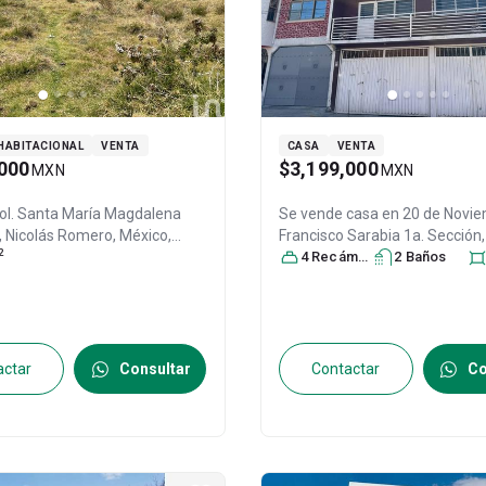
HABITACIONAL
VENTA
CASA
VENTA
000
$3,199,000
MXN
MXN
ol. Santa María Magdalena
Se vende casa en
20 de Novie
,
Nicolás Romero
, México
,
Francisco Sarabia 1a. Sección
2
.P. 54430
, ID:
29921105
Romero
4
Recámara
, México
s
, México
2
Baño
s
, C.P.
30864692
actar
Consultar
Contactar
Co