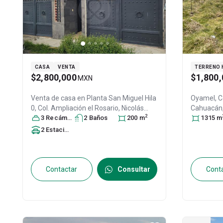
CASA
VENTA
TERRENO 
$2,800,000
$1,800,
MXN
Venta de casa en
Planta San Miguel Hila
Oyamel, C
0, Col. Ampliación el Rosario,
Nicolás
Cahuacán
2
Romero
3
Recámara
, México
s
, México
2
Baño
s
, C.P. 54407
200
m
, ID:
México
1315
, C
m
31566813
2
Estacionamiento
s
Contactar
Consultar
Cont