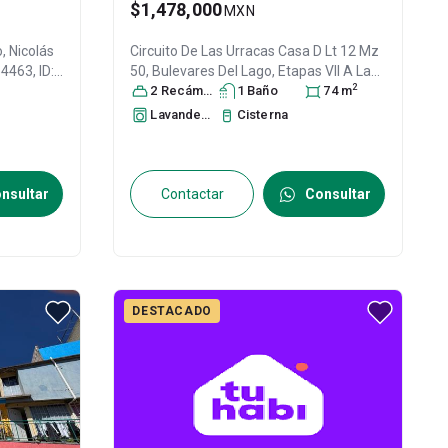
$1,478,000
MXN
o,
Nicolás
Circuito De Las Urracas Casa D Lt 12 Mz
 54463
, ID:
50, Bulevares Del Lago, Etapas VII A La
2
XII, Nicolás Romero,, Col. Bulevares del
2
Recámara
s
1
Baño
74
m
Lago,
Nicolás Romero
, México
, México
,
Lavandería
Cisterna
C.P. 54473
, ID:
30378752
nsultar
Contactar
Consultar
DESTACADO