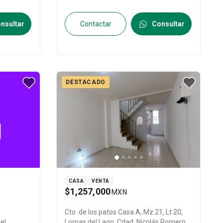
31111775
nsultar
Contactar
Consultar
DESTACADO
CASA
VENTA
$1,257,000
MXN
Cto. de los patos Casa A, Mz 21, Lt 20,
el
Lomas del Lago, Cdad. Nicolás Romero,