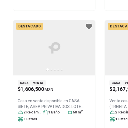
DESTACADO
DESTACA
CASA
VENTA
CASA
V
$1,606,500
$2,167,
MXN
Casa en venta disponible en
CASA
Venta cas
SIETE, AREA PRIVATIVA DOS, LOTE
(TREINTA
2
SIETE, DE LA MANZANA SIETE, CALLE
2
Recámara
s
1
Baño
60
m
DEL RÉGI
2
Recáma
CIRCUITO DEL LAGO PONIENTE NÚ, Col.
CONDOMIN
1
Estacionamiento
1
Estacionamien
Colonial del Lago,
Nicolás Romero
,
Isidro La 