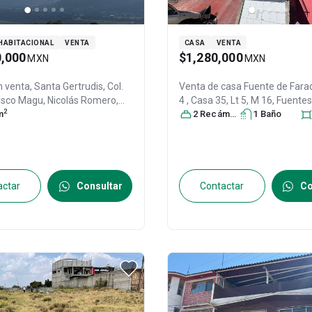
HABITACIONAL
VENTA
CASA
VENTA
0,000
$1,280,000
MXN
MXN
n venta,
Santa Gertrudis, Col.
Venta de casa
Fuente de Farao
isco Magu,
Nicolás Romero
,
4 , Casa 35, Lt 5, M 16, Fuente
2
éxico
m
, C.P. 54440
, ID:
31474085
jose, Nicolas Romero, Estado d
2
Recámara
s
1
Baño
Fuentes de San José,
Nicolás
México
, México
, C.P. 54466
, ID:
actar
Consultar
Contactar
Co