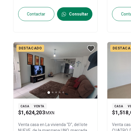
México
, México
, C.P. 54476
, ID:
31568615
Romero
, 
31560314
Contactar
Consultar
Cont
DESTACADO
DESTACA
CASA
VENTA
CASA
V
$1,624,203
$1,518,
MXN
Venta casa en
La vivienda "D", del lote
Venta cas
NUEVE, de la manzana UNO, marcada
CUATRO, 