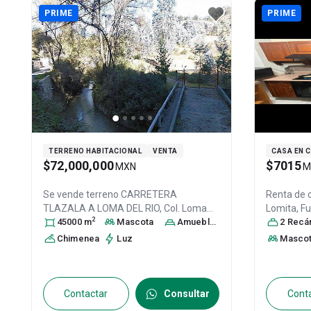
PRIME
PRIME
TERRENO HABITACIONAL
VENTA
CASA EN 
$72,000,000
$7015
MXN
M
Se vende terreno
CARRETERA
Renta de 
TLAZALA A LOMA DEL RIO, Col. Loma
Lomita, F
2
del Río,
45000
Nicolás Romero
m
Mascota
, México
, México
Amueblado
,
Nicolás Ro
2
Recáma
C.P. 54463
, ID:
28000675
Nicolás R
Chimenea
Luz
Masco
54466
, ID:
Contactar
Consultar
Cont