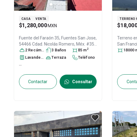
CASA
VENTA
TERRENO 
$1,280,000
$18,00
MXN
Fuente del Faraón 35, Fuentes San Jose,
Terreno e
54466 Cdad. Nicolás Romero, Méx. #35,
San Franc
2
Col. Fuentes de San José,
2
Recámara
s
3
Baño
s
Nicolás
85
m
México
18000
, M
Romero
, México
, México
, C.P. 54466
, ID:
Lavandería
Terraza
Teléfono
30913939
...
Contactar
Consultar
Cont