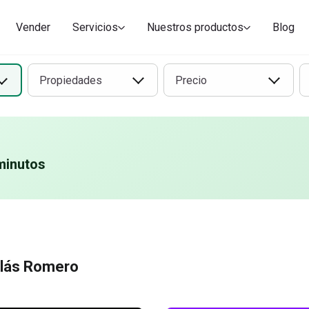
 en renta en Nicolás
dominio
Cuartos en renta en Nicolá
Departamentos
Vender
Servicios
Nuestros productos
Blog
Propiedades
Precio
minutos
olás Romero