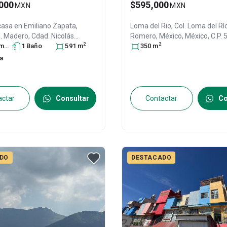
000
$595,000
MXN
MXN
casa en
Emiliano Zapata,
Loma del Rio, Col. Loma del Rí
I. Madero, Cdad. Nicolás
Romero
, México
, México
, C.P.
2
2
x. #s/n, Col. Francisco I.
ra
s
1
Baño
591
m
31606221
350
m
. Sección,
Nicolás Romero
,
na
éxico
, C.P. 54467
, ID:
31491987
actar
Consultar
Contactar
Co
DO
DESTACADO