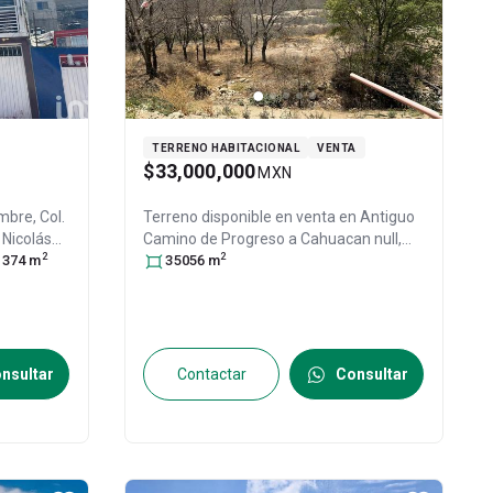
TERRENO HABITACIONAL
VENTA
$33,000,000
MXN
mbre, Col.
Terreno disponible en venta en
Antiguo
,
Nicolás
Camino de Progreso a Cahuacan null,
2
2
 54473
374
m
, ID:
Col. Loma de Guadalupe (La Biznaga),
35056
m
Nicolás Romero
, México
, México
, C.P.
54449
, ID:
30940847
nsultar
Contactar
Consultar