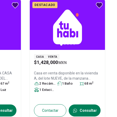
DESTACADO
CASA
VENTA
$1,428,000
MXN
A CASA
Casa en venta disponible en
la vivienda
DEL
A, del lote NUEVE, de la manzana
2
2
67
m
CINCUENTA Y SEIS, marcada con el
2
Recámara
s
1
Baño
68
m
E EL
número oficial DIECIOC, Col. Bulevares
Luz
1
Estacionamiento
el Lago,
del Lago,
Nicolás Romero
, México
,
co
, C.P.
México
, C.P. 54473
, ID:
31560315
nsultar
Contactar
Consultar