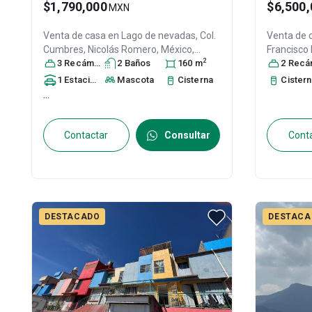
$1,790,000
$6,500,
MXN
Venta de casa en
Lago de nevadas, Col.
Venta de 
Cumbres,
Nicolás Romero
, México
,
Francisco 
2
México
3
Recámara
, C.P. 54416
s
2
, ID:
Baño
30590555
s
160
m
Romero, Mé
2
Recáma
Madero 1a
1
Estacionamiento
Mascota
Cisterna
Cister
México
, M
...
Contactar
Consultar
Cont
DESTACADO
DESTACA