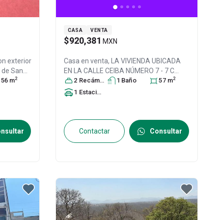
CASA
VENTA
$920,381
MXN
n exterior
Casa en venta,
LA VIVIENDA UBICADA
s de San
EN LA CALLE CEIBA NÚMERO 7 - 7 C
2
2
e Me, Col.
56
m
(SIETE GUION SIETE LETRA C), DE LA
2
Recámara
s
1
Baño
57
m
 Romero
,
MANZANA 23 (, Col. Santa Anita la
1
Estacionamiento
31035997
Bolsa,
Nicolás Romero
, México
, México
,
C.P. 54416
, ID:
31458641
nsultar
Contactar
Consultar