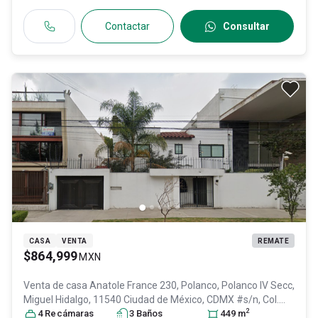
Contactar
Consultar
CASA
VENTA
REMATE
$864,999
MXN
Venta de casa
Anatole France 230, Polanco, Polanco IV Secc,
Miguel Hidalgo, 11540 Ciudad de México, CDMX #s/n, Col.
2
Polanco III Sección,
4
Recámara
s
Miguel Hidalgo
3
Baño
s
, DF / CDMX
449
, México
m
, C.P.