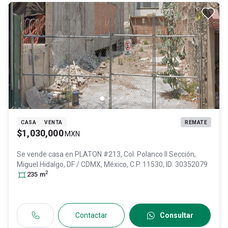
CASA
VENTA
REMATE
$1,030,000
MXN
Se vende casa en
PLATON #213, Col. Polanco II Sección,
Miguel Hidalgo
, DF / CDMX
, México
, C.P. 11530
, ID:
30352079
2
235
m
Contactar
Consultar