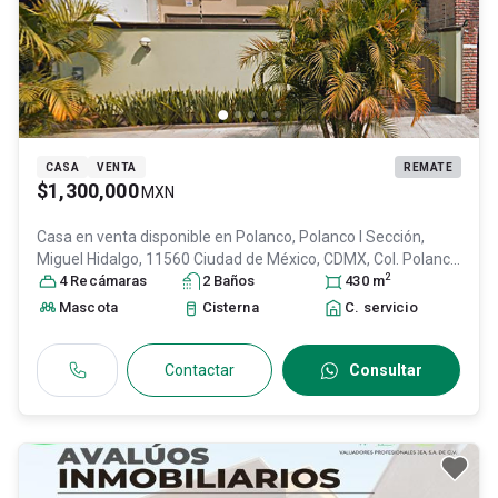
CASA
VENTA
REMATE
$1,300,000
MXN
Casa en venta disponible en
Polanco, Polanco I Sección,
Miguel Hidalgo, 11560 Ciudad de México, CDMX, Col. Polanco
2
V Sección,
4
Recámara
Miguel Hidalgo
s
2
Baño
, DF / CDMX
s
, México
430
, C.P. 11560
m
, ID:
30378324
Mascota
Cisterna
C. servicio
Contactar
Consultar