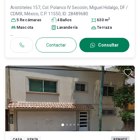
Aristóteles 157, Col. Polanco IV Sección,
Miguel Hidalgo
, DF /
CDMX
, México
, C.P. 11550
, ID:
28489680
2
5
Recámara
s
4
Baño
s
630
m
Mascota
Lavandería
Terraza
...
Contactar
Consultar
CASA
VENTA
REMATE