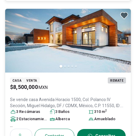
CASA
VENTA
REMATE
$8,500,000
MXN
Se vende casa
Avenida Horacio 1500, Col. Polanco IV
Sección,
Miguel Hidalgo
, DF / CDMX
, México
, C.P. 11550
, ID:
2
31621104
3
Recámara
s
3
Baño
s
310
m
2
Estacionamiento
s
Alberca
Amueblado
...