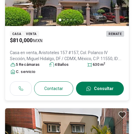
CASA
VENTA
REMATE
$810,000
MXN
Casa en venta,
Aristoteles 157 #157, Col. Polanco IV
Sección,
Miguel Hidalgo
, DF / CDMX
, México
, C.P. 11550
, ID:
2
28448147
5
Recámara
s
4
Baño
s
630
m
C. servicio
Contactar
Consultar