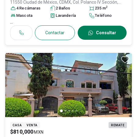
11550 Ciudad de México, CDMX, Col. Polanco IV Sección,
2
Miguel Hidalgo
4
Recámara
, DF / CDMX
s
2
Baño
, México
s
, C.P. 11550
235
, ID:
m
31360501
Mascota
Lavandería
Teléfono
...
Contactar
Consultar
CASA
VENTA
REMATE
$810,000
MXN