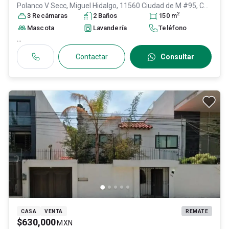
Polanco V Secc, Miguel Hidalgo, 11560 Ciudad de M #95, Col.
2
Polanco V Sección,
3
Recámara
s
Miguel Hidalgo
2
Baño
s
, DF / CDMX
150
, México
m
, C.P.
11560
, ID:
30621418
Mascota
Lavandería
Teléfono
...
Contactar
Consultar
CASA
VENTA
REMATE
$630,000
MXN