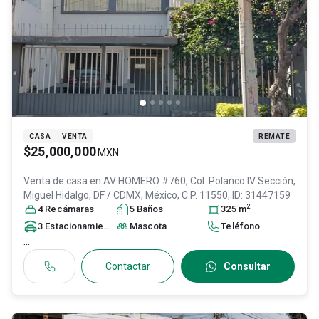
CASA
VENTA
REMATE
$25,000,000
MXN
Venta de casa en
AV HOMERO #760, Col. Polanco IV Sección,
Miguel Hidalgo
, DF / CDMX
, México
, C.P. 11550
, ID:
31447159
2
4
Recámara
s
5
Baño
s
325
m
3
Estacionamiento
s
Mascota
Teléfono
...
Contactar
Consultar