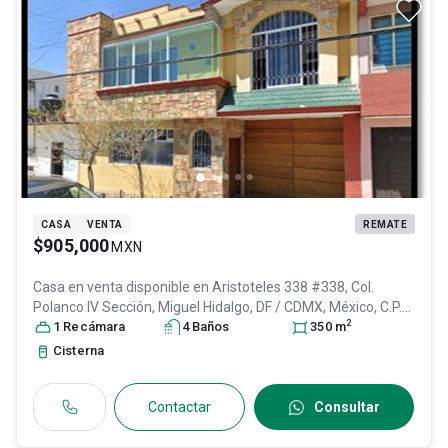
CASA
VENTA
REMATE
$905,000
MXN
Casa en venta disponible en
Aristoteles 338 #338, Col.
Polanco IV Sección,
Miguel Hidalgo
, DF / CDMX
, México
, C.P.
2
11550
1
Recámara
, ID:
28447595
4
Baño
s
350
m
Cisterna
Contactar
Consultar