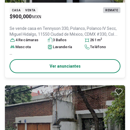
CASA
VENTA
REMATE
$900,000
MXN
Se vende casa en
Tennyson 330, Polanco, Polanco IV Secc,
Miguel Hidalgo, 11550 Ciudad de México, CDMX #330, Col.
2
Polanco IV Sección,
4
Recámara
s
Miguel Hidalgo
3
Baño
s
, DF / CDMX
261
, México
m
, C.P.
11550
, ID:
30327719
Mascota
Lavandería
Teléfono
...
Ver anunciantes