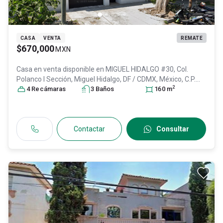
CASA
VENTA
REMATE
$670,000
MXN
Casa en venta disponible en
MIGUEL HIDALGO #30, Col.
Polanco I Sección,
Miguel Hidalgo
, DF / CDMX
, México
, C.P.
2
11510
4
Recámara
, ID:
29997095
s
3
Baño
s
160
m
Contactar
Consultar