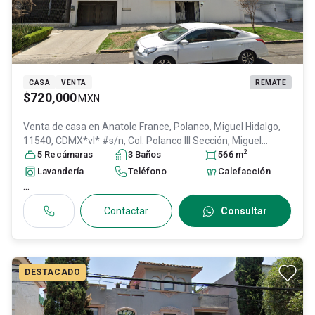
CASA
VENTA
REMATE
$720,000
MXN
Venta de casa en
Anatole France, Polanco, Miguel Hidalgo,
11540, CDMX*vl* #s/n, Col. Polanco III Sección,
Miguel
2
Hidalgo
5
Recámara
, DF / CDMX
s
, México
3
Baño
, C.P. 11540
s
, ID:
31538238
566
m
Lavandería
Teléfono
Calefacción
...
Contactar
Consultar
DESTACADO