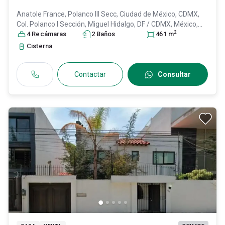
Anatole France, Polanco III Secc, Ciudad de México, CDMX,
Col. Polanco I Sección,
Miguel Hidalgo
, DF / CDMX
, México
,
2
C.P. 11510
4
Recámara
, ID:
31442450
s
2
Baño
s
461
m
Cisterna
Contactar
Consultar