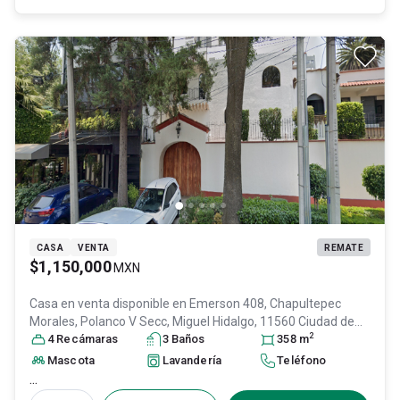
CASA
VENTA
REMATE
$1,150,000
MXN
Casa en venta disponible en
Emerson 408, Chapultepec
Morales, Polanco V Secc, Miguel Hidalgo, 11560 Ciudad de
2
México, CDMX #408, Col. Polanco V Sección,
4
Recámara
s
3
Baño
s
358
Miguel Hidalgo
m
,
DF / CDMX
, México
, C.P. 11560
, ID:
30844126
Mascota
Lavandería
Teléfono
...