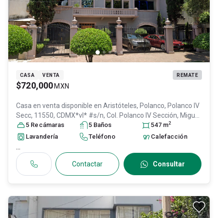
CASA
VENTA
REMATE
$720,000
MXN
Casa en venta disponible en
Aristóteles, Polanco, Polanco IV
Secc, 11550, CDMX*vl* #s/n, Col. Polanco IV Sección,
Miguel
2
Hidalgo
5
Recámara
, DF / CDMX
s
, México
5
Baño
, C.P. 11550
s
, ID:
31538165
547
m
Lavandería
Teléfono
Calefacción
...
Contactar
Consultar