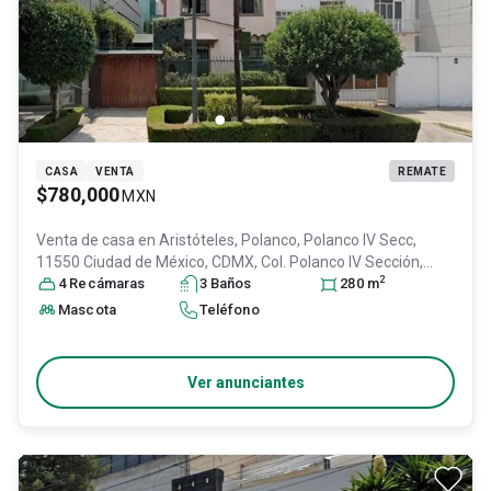
CASA
VENTA
REMATE
$780,000
MXN
Venta de casa en
Aristóteles, Polanco, Polanco IV Secc,
11550 Ciudad de México, CDMX, Col. Polanco IV Sección,
2
Miguel Hidalgo
4
Recámara
, DF / CDMX
s
3
Baño
, México
s
, C.P. 11550
280
, ID:
m
31030142
Mascota
Teléfono
Ver anunciantes