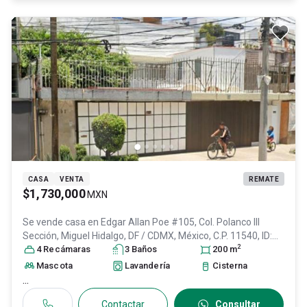
CASA
VENTA
REMATE
$1,730,000
MXN
Se vende casa en
Edgar Allan Poe #105, Col. Polanco III
Sección,
Miguel Hidalgo
, DF / CDMX
, México
, C.P. 11540
, ID:
2
30709043
4
Recámara
s
3
Baño
s
200
m
Mascota
Lavandería
Cisterna
...
Contactar
Consultar