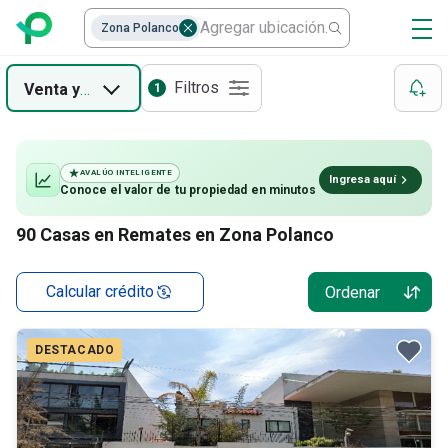
Casas
Zona Polanco
Departamentos
Filtros
Venta
y
Remate
1
Edificios
Locales
AVALÚO INTELIGENTE
Ingresa aquí
Conoce el valor de
tu propiedad
en minutos
90
Casas en Remates en Zona Polanco
Calcular crédito
Ordenar
DESTACADO