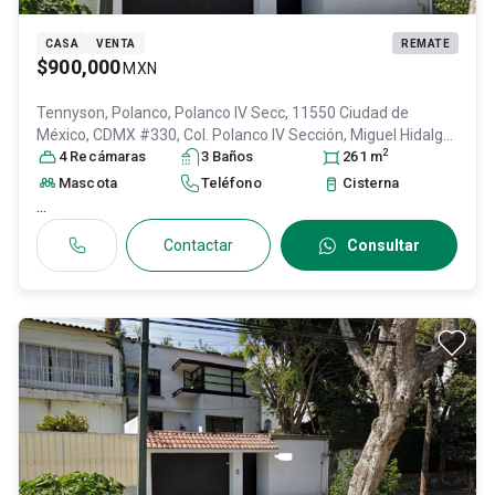
CASA
VENTA
REMATE
$900,000
MXN
Tennyson, Polanco, Polanco IV Secc, 11550 Ciudad de
México, CDMX #330, Col. Polanco IV Sección,
Miguel Hidalgo
,
2
DF / CDMX
4
Recámara
, México
s
, C.P. 11550
3
Baño
, ID:
s
31084460
261
m
Mascota
Teléfono
Cisterna
...
Contactar
Consultar