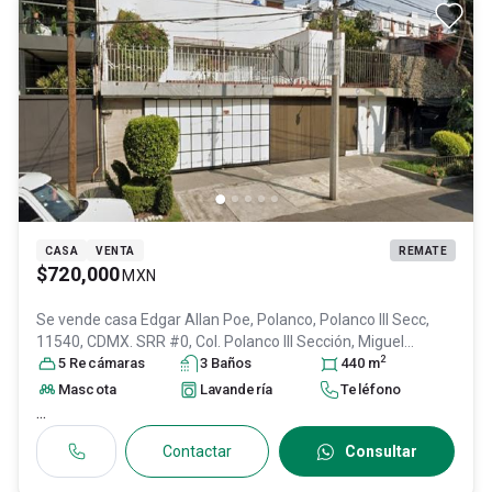
CASA
VENTA
REMATE
$720,000
MXN
Se vende casa
Edgar Allan Poe, Polanco, Polanco III Secc,
11540, CDMX. SRR #0, Col. Polanco III Sección,
Miguel
2
Hidalgo
5
Recámara
, DF / CDMX
s
, México
3
Baño
, C.P. 11540
s
, ID:
31539836
440
m
Mascota
Lavandería
Teléfono
...
Contactar
Consultar