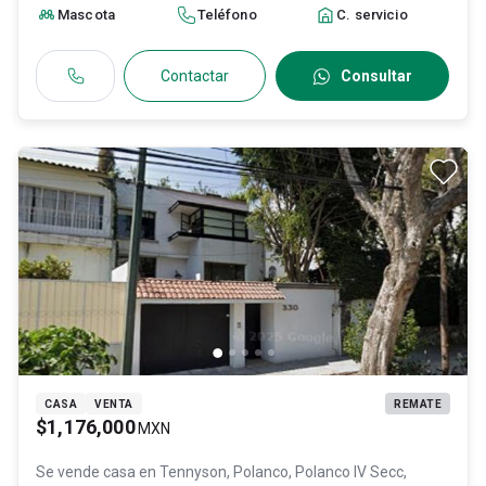
C.P. 11540
, ID:
30844324
Mascota
Teléfono
C. servicio
Contactar
Consultar
CASA
VENTA
REMATE
$1,176,000
MXN
Se vende casa en
Tennyson, Polanco, Polanco IV Secc,