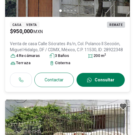
CASA
VENTA
REMATE
$950,000
MXN
Venta de casa
Calle Sócrates #s/n, Col. Polanco II Sección,
Miguel Hidalgo
, DF / CDMX
, México
, C.P. 11530
, ID:
28922348
2
4
Recámara
s
3
Baño
s
200
m
Terraza
Cisterna
Contactar
Consultar