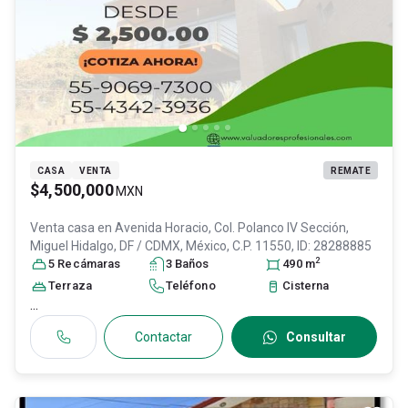
CASA
VENTA
REMATE
$4,500,000
MXN
Venta casa en
Avenida Horacio, Col. Polanco IV Sección,
Miguel Hidalgo
, DF / CDMX
, México
, C.P. 11550
, ID:
28288885
2
5
Recámara
s
3
Baño
s
490
m
Terraza
Teléfono
Cisterna
...
Contactar
Consultar