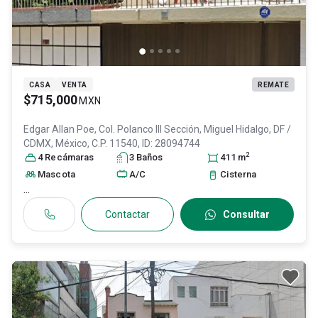
CASA
VENTA
REMATE
$715,000
MXN
Edgar Allan Poe, Col. Polanco III Sección,
Miguel Hidalgo
, DF /
CDMX
, México
, C.P. 11540
, ID:
28094744
2
4
Recámara
s
3
Baño
s
411
m
Mascota
A/C
Cisterna
...
Contactar
Consultar