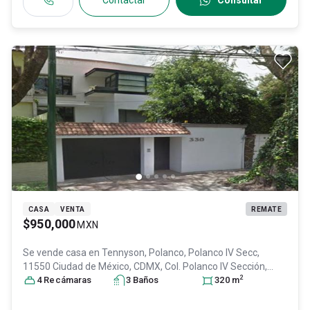
Contactar
Consultar
CASA
VENTA
REMATE
$950,000
MXN
Se vende casa en
Tennyson, Polanco, Polanco IV Secc,
11550 Ciudad de México, CDMX, Col. Polanco IV Sección,
2
Miguel Hidalgo
4
Recámara
, DF / CDMX
s
3
Baño
, México
s
, C.P. 11550
320
, ID:
m
30502772