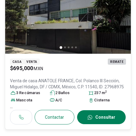
CASA
VENTA
REMATE
$695,000
MXN
Venta de casa
ANATOLE FRANCE, Col. Polanco III Sección,
Miguel Hidalgo
, DF / CDMX
, México
, C.P. 11540
, ID:
27968975
2
3
Recámara
s
2
Baño
s
237
m
Mascota
A/C
Cisterna
...
Contactar
Consultar