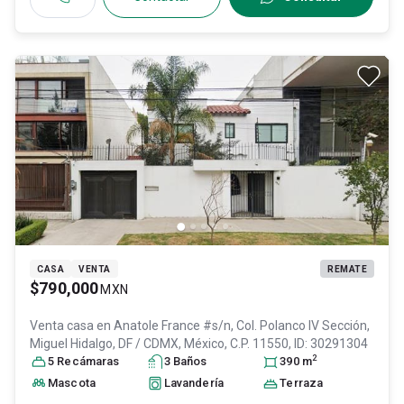
CASA
VENTA
REMATE
$790,000
MXN
Venta casa en
Anatole France #s/n, Col. Polanco IV Sección,
Miguel Hidalgo
, DF / CDMX
, México
, C.P. 11550
, ID:
30291304
2
5
Recámara
s
3
Baño
s
390
m
Mascota
Lavandería
Terraza
...