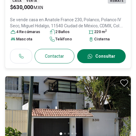
CASA
VENTA
REMATE
$630,000
MXN
Se vende casa en
Anatole France 230, Polanco, Polanco IV
Secc, Miguel Hidalgo, 11540 Ciudad de México, CDMX, Col.
2
Polanco III Sección,
4
Recámara
s
Miguel Hidalgo
2
Baño
s
, DF / CDMX
220
, México
m
, C.P.
11540
, ID:
30775041
Mascota
Teléfono
Cisterna
Contactar
Consultar