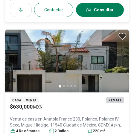
Contactar
Consultar
CASA
VENTA
REMATE
$630,000
MXN
Venta de casa en
Anatole France 230, Polanco, Polanco IV
Secc, Miguel Hidalgo, 11540 Ciudad de México, CDMX #s/n,
2
Col. Polanco III Sección,
4
Recámara
s
Miguel Hidalgo
2
Baño
s
, DF / CDMX
220
m
, México
,