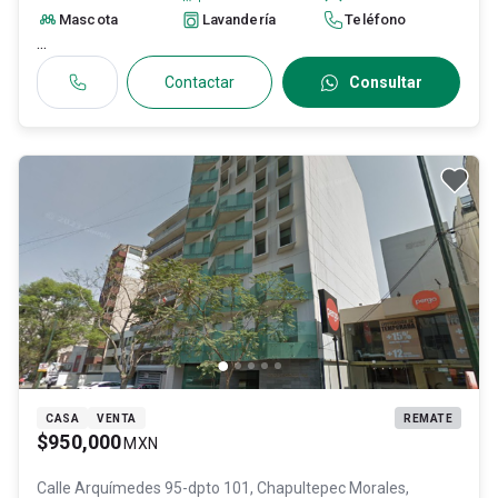
11540
, ID:
30498690
Mascota
Lavandería
Teléfono
...
Contactar
Consultar
CASA
VENTA
REMATE
$950,000
MXN
Calle Arquímedes 95-dpto 101, Chapultepec Morales,