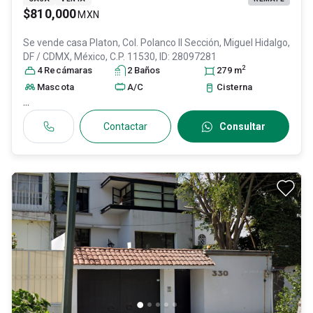
$810,000
MXN
Se vende casa
Platon, Col. Polanco II Sección,
Miguel Hidalgo
,
DF / CDMX
, México
, C.P. 11530
, ID:
28097281
2
4
Recámara
s
2
Baño
s
279
m
Mascota
A/C
Cisterna
...
Contactar
Consultar