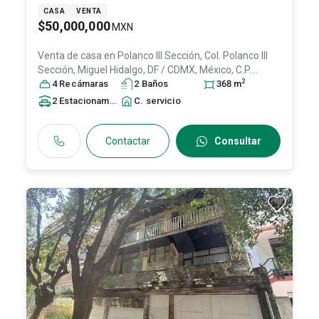
CASA
VENTA
$50,000,000
MXN
Venta de casa en
Polanco III Sección, Col. Polanco III
Sección,
Miguel Hidalgo
, DF / CDMX
, México
, C.P.
2
11540
4
Recámara
, ID:
31620410
s
2
Baño
s
368
m
2
Estacionamiento
s
C. servicio
Contactar
Consultar