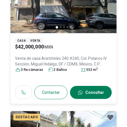
CASA
VENTA
$42,000,000
MXN
Venta de casa
Aristóteles 240 #240, Col. Polanco IV
Sección,
Miguel Hidalgo
, DF / CDMX
, México
, C.P.
2
11550
3
Recámara
, ID:
29249823
s
2
Baño
s
532
m
Contactar
Consultar
DESTACADO