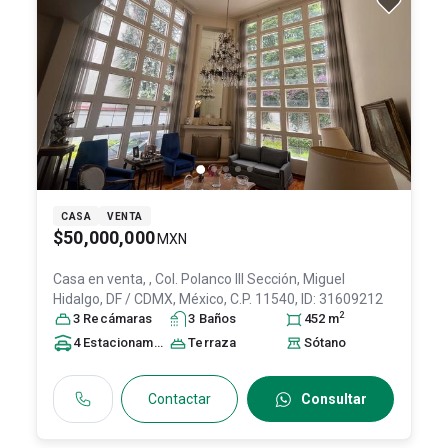
CASA
VENTA
$50,000,000
MXN
Casa en venta,
, Col. Polanco III Sección,
Miguel
Hidalgo
, DF / CDMX
, México
, C.P. 11540
, ID:
31609212
2
3
Recámara
s
3
Baño
s
452
m
4
Estacionamiento
s
Terraza
Sótano
Contactar
Consultar