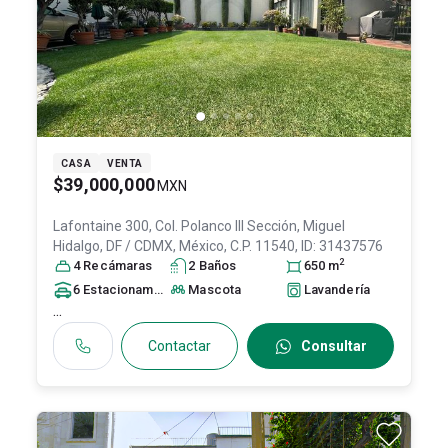
CASA
VENTA
$39,000,000
MXN
Lafontaine 300, Col. Polanco III Sección,
Miguel
Hidalgo
, DF / CDMX
, México
, C.P. 11540
, ID:
31437576
2
4
Recámara
s
2
Baño
s
650
m
6
Estacionamiento
s
Mascota
Lavandería
...
Contactar
Consultar