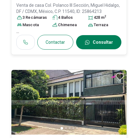
Venta de casa
Col. Polanco III Sección,
Miguel Hidalgo
,
DF / CDMX
, México
, C.P. 11540
, ID:
25864213
2
3
Recámara
s
4
Baño
s
428
m
Mascota
Chimenea
Terraza
...
Contactar
Consultar