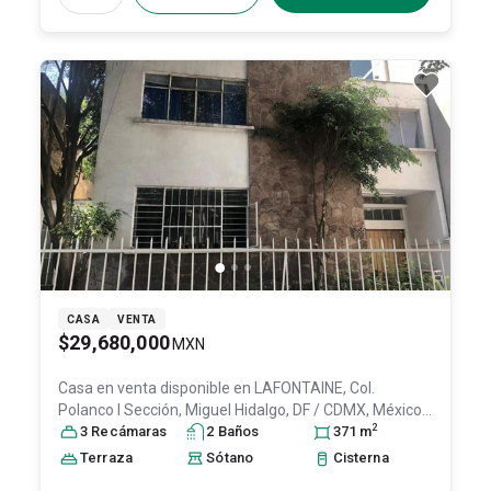
CASA
VENTA
$29,680,000
MXN
Casa en venta disponible en
LAFONTAINE, Col.
Polanco I Sección,
Miguel Hidalgo
, DF / CDMX
, México
,
2
C.P. 11510
3
Recámara
, ID:
31525157
s
2
Baño
s
371
m
Terraza
Sótano
Cisterna