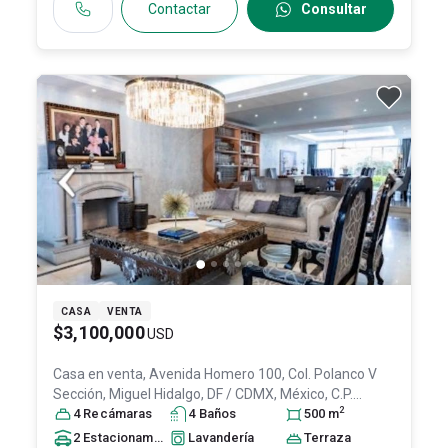
Contactar
Consultar
CASA
VENTA
$3,100,000
USD
Casa en venta,
Avenida Homero 100, Col. Polanco V
Sección,
Miguel Hidalgo
, DF / CDMX
, México
, C.P.
2
11560
4
Recámara
, ID:
30947140
s
4
Baño
s
500
m
2
Estacionamiento
s
Lavandería
Terraza