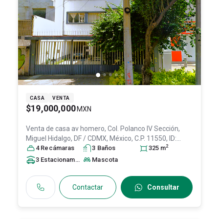
CASA
VENTA
$19,000,000
MXN
Venta de casa
av homero, Col. Polanco IV Sección,
Miguel Hidalgo
, DF / CDMX
, México
, C.P. 11550
, ID:
2
31303797
4
Recámara
s
3
Baño
s
325
m
3
Estacionamiento
s
Mascota
Contactar
Consultar