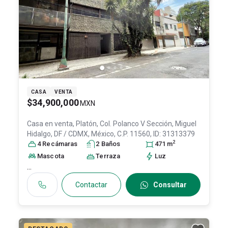
CASA
VENTA
$34,900,000
MXN
Casa en venta,
Platón, Col. Polanco V Sección,
Miguel
Hidalgo
, DF / CDMX
, México
, C.P. 11560
, ID:
31313379
2
4
Recámara
s
2
Baño
s
471
m
Mascota
Terraza
Luz
...
Contactar
Consultar