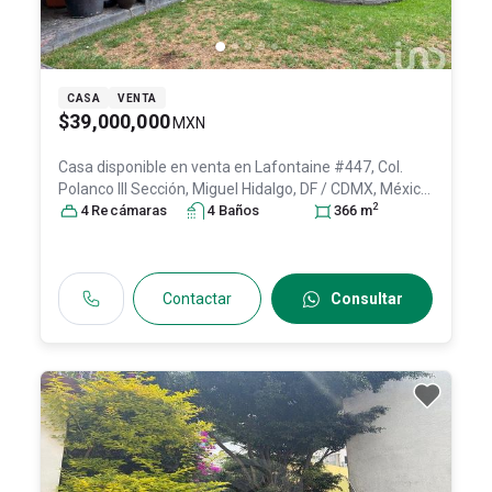
CASA
VENTA
$39,000,000
MXN
Casa disponible en venta en
Lafontaine #447, Col.
Polanco III Sección,
Miguel Hidalgo
, DF / CDMX
, México
,
2
C.P. 11540
4
Recámara
, ID:
31126650
s
4
Baño
s
366
m
Contactar
Consultar