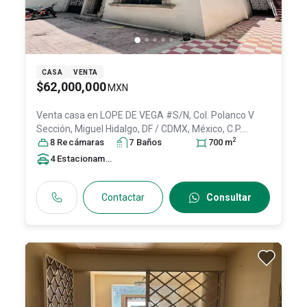
CASA
VENTA
$62,000,000
MXN
Venta casa en
LOPE DE VEGA #S/N, Col. Polanco V
Sección,
Miguel Hidalgo
, DF / CDMX
, México
, C.P.
2
11560
8
Recámara
, ID:
31582324
s
7
Baño
s
700
m
4
Estacionamiento
s
Contactar
Consultar