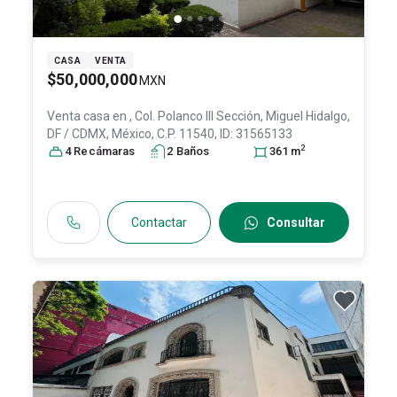
CASA
VENTA
$50,000,000
MXN
Venta casa en
, Col. Polanco III Sección,
Miguel Hidalgo
,
DF / CDMX
, México
, C.P. 11540
, ID:
31565133
2
4
Recámara
s
2
Baño
s
361
m
Contactar
Consultar