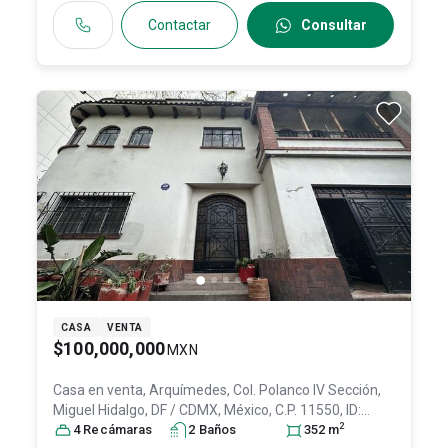
Contactar
Consultar
CASA
VENTA
$100,000,000
MXN
Casa en venta,
Arquímedes, Col. Polanco IV Sección,
Miguel Hidalgo
, DF / CDMX
, México
, C.P. 11550
, ID:
2
31420316
4
Recámara
s
2
Baño
s
352
m