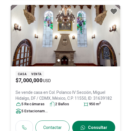
CASA
VENTA
$7,000,000
USD
Se vende casa en
Col. Polanco IV Sección,
Miguel
Hidalgo
, DF / CDMX
, México
, C.P. 11550
, ID:
31639182
2
5
Recámara
s
2
Baño
s
950
m
5
Estacionamiento
s
Contactar
Consultar