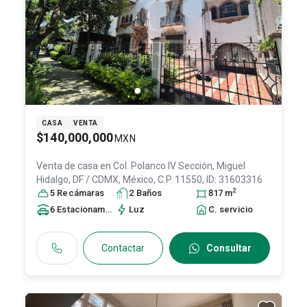
CASA
VENTA
$140,000,000
MXN
Venta de casa en
Col. Polanco IV Sección,
Miguel
Hidalgo
, DF / CDMX
, México
, C.P. 11550
, ID:
31603316
2
5
Recámara
s
2
Baño
s
817
m
6
Estacionamiento
s
Luz
C. servicio
Contactar
Consultar