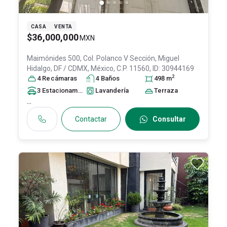
CASA
VENTA
$36,000,000
MXN
Maimónides 500, Col. Polanco V Sección,
Miguel
Hidalgo
, DF / CDMX
, México
, C.P. 11560
, ID:
30944169
2
4
Recámara
s
4
Baño
s
498
m
3
Estacionamiento
s
Lavandería
Terraza
...
Contactar
Consultar