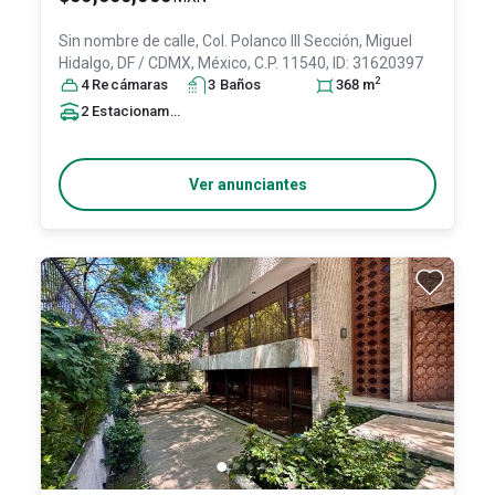
Sin nombre de calle, Col. Polanco III Sección,
Miguel
Hidalgo
, DF / CDMX
, México
, C.P. 11540
, ID:
31620397
2
4
Recámara
s
3
Baño
s
368
m
2
Estacionamiento
s
Ver anunciantes