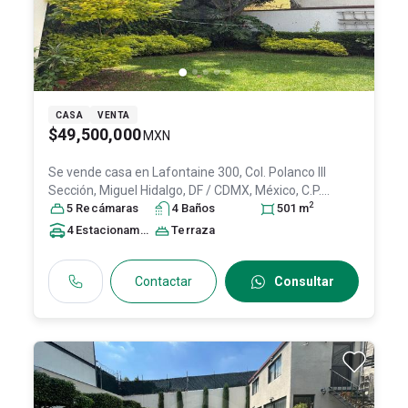
CASA
VENTA
$49,500,000
MXN
Se vende casa en
Lafontaine 300, Col. Polanco III
Sección,
Miguel Hidalgo
, DF / CDMX
, México
, C.P.
2
11540
5
Recámara
, ID:
31647986
s
4
Baño
s
501
m
4
Estacionamiento
s
Terraza
Contactar
Consultar