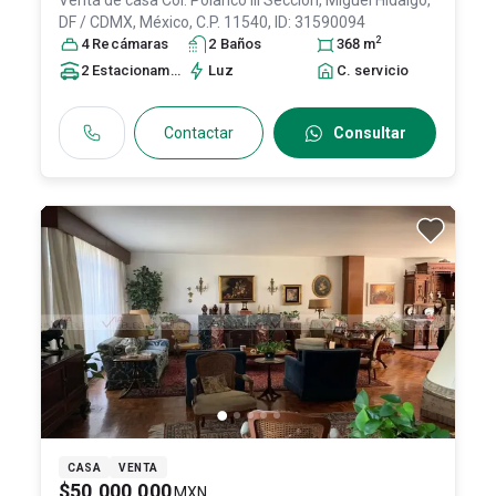
Venta de casa
Col. Polanco III Sección,
Miguel Hidalgo
,
DF / CDMX
, México
, C.P. 11540
, ID:
31590094
2
4
Recámara
s
2
Baño
s
368
m
2
Estacionamiento
s
Luz
C. servicio
Contactar
Consultar
CASA
VENTA
$50,000,000
MXN