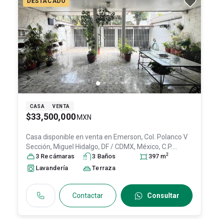
DESTACADO
CASA
VENTA
$33,500,000
MXN
Casa disponible en venta en
Emerson, Col. Polanco V
Sección,
Miguel Hidalgo
, DF / CDMX
, México
, C.P.
2
11560
3
Recámara
, ID:
28912052
s
3
Baño
s
397
m
Lavandería
Terraza
Contactar
Consultar