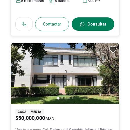
5
Recámara
s
4
Baño
s
900
m
Contactar
Consultar
CASA
VENTA
$50,000,000
MXN