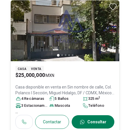
CASA
VENTA
$25,000,000
MXN
Casa disponible en venta en
Sin nombre de calle, Col.
Polanco I Sección,
Miguel Hidalgo
, DF / CDMX
, México
,
2
C.P. 11510
4
Recámara
, ID:
31447209
s
5
Baño
s
325
m
3
Estacionamiento
s
Mascota
Teléfono
...
Contactar
Consultar