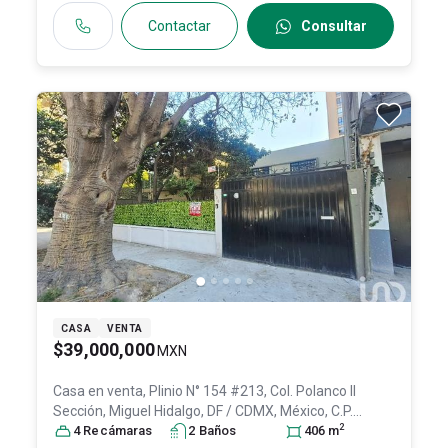
Contactar
Consultar
CASA
VENTA
$39,000,000
MXN
Casa en venta,
Plinio N° 154 #213, Col. Polanco II
Sección,
Miguel Hidalgo
, DF / CDMX
, México
, C.P.
2
11530
4
Recámara
, ID:
31040436
s
2
Baño
s
406
m