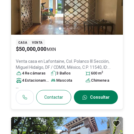
CASA
VENTA
$50,000,000
MXN
Venta casa en
Lafontaine, Col. Polanco III Sección,
Miguel Hidalgo
, DF / CDMX
, México
, C.P. 11540
, ID:
2
31651798
4
Recámara
s
3
Baño
s
600
m
4
Estacionamiento
s
Mascota
Chimenea
...
Contactar
Consultar