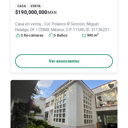
CASA
VENTA
$190,000,000
MXN
Casa en venta,
, Col. Polanco III Sección,
Miguel
Hidalgo
, DF / CDMX
, México
, C.P. 11540
, ID:
31136251
2
5
Recámara
s
5
Baño
s
990
m
Ver anunciantes