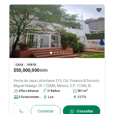
CASA
VENTA
$50,000,000
MXN
Venta de casa
Lafontaine 315, Col. Polanco III Sección,
Miguel Hidalgo
, DF / CDMX
, México
, C.P. 11540
, ID:
2
31085230
4
Recámara
s
3
Baño
s
361
m
5
Estacionamiento
s
Luz
CCTV
...
Contactar
Consultar