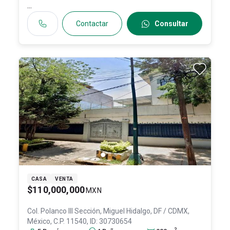
...
Contactar
Consultar
CASA
VENTA
$110,000,000
MXN
Col. Polanco III Sección,
Miguel Hidalgo
, DF / CDMX
,
México
, C.P. 11540
, ID:
30730654
2