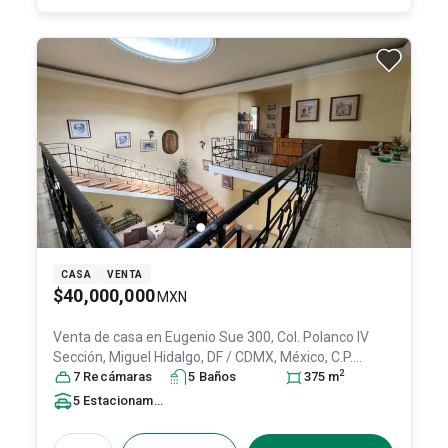
CASA
VENTA
$40,000,000
MXN
Venta de casa en
Eugenio Sue 300, Col. Polanco IV
Sección,
Miguel Hidalgo
, DF / CDMX
, México
, C.P.
2
11550
7
Recámara
, ID:
30941509
s
5
Baño
s
375
m
5
Estacionamiento
s