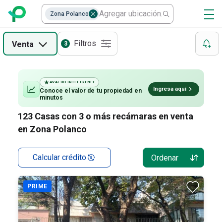
Departamentos en renta en Polanco
Casas
Zona Polanco
Cuartos en renta en Polanco
Departamentos
Filtros
Venta
3
Casas en condominio en renta en Polanco
Edificios
Locales
AVALÚO INTELIGENTE
Ingresa aquí
Conoce el valor de
tu propiedad
en
minutos
123
Casas con 3 o más recámaras en venta
en Zona Polanco
Calcular crédito
Ordenar
PRIME