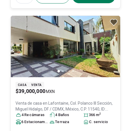
CASA
VENTA
$39,000,000
MXN
Venta de casa en
Lafontaine, Col. Polanco III Sección,
Miguel Hidalgo
, DF / CDMX
, México
, C.P. 11540
, ID:
2
31520548
4
Recámara
s
4
Baño
s
366
m
6
Estacionamiento
s
Terraza
C. servicio