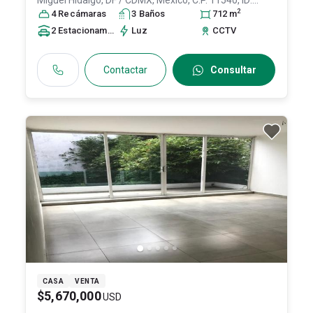
Miguel Hidalgo
, DF / CDMX
, México
, C.P. 11540
, ID:
2
30940485
4
Recámara
s
3
Baño
s
712
m
2
Estacionamiento
s
Luz
CCTV
Contactar
Consultar
CASA
VENTA
$5,670,000
USD